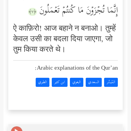
إِنَّمَا تُجۡزَوۡنَ مَا كُنتُمۡ تَعۡمَلُونَ
﴿٧﴾
ऐ काफ़िरो! आज बहाने न बनाओ। तुम्हें
केवल उसी का बदला दिया जाएगा, जो
तुम किया करते थे।
Arabic explanations of the Qur’an:
المُيسَّر
السعدي
البغوي
ابن كثير
الطبري