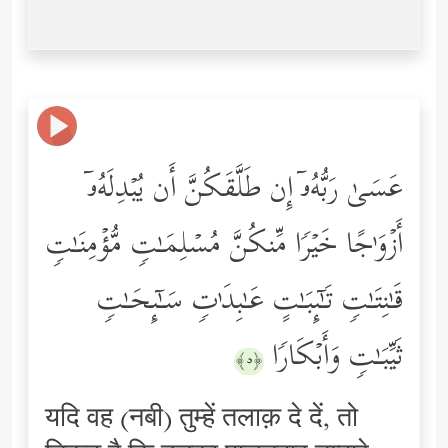
عَسَىٰ رَبُّهُۥۤ إِن طَلَّقَكُنَّ أَن یُبۡدِلَهُۥۤ
أَزۡوَ ٰ⁠جًا خَیۡرࣰا مِّنكُنَّ مُسۡلِمَـٰتࣲ مُّؤۡمِنَـٰتࣲ
قَـٰنِتَـٰتࣲ تَـٰۤىِٕبَـٰتٍ عَـٰبِدَ ٰ⁠تࣲ سَـٰۤىِٕحَـٰتࣲ
ثَیِّبَـٰتࣲ وَأَبۡكَارࣰا
﴿٥﴾
यदि वह (नबी) तुम्हें तलाक़ दे दें, तो