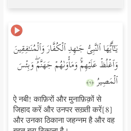
یَـٰۤأَیُّهَا ٱلنَّبِیُّ جَـٰهِدِ ٱلۡكُفَّارَ وَٱلۡمُنَـٰفِقِینَ
وَٱغۡلُظۡ عَلَیۡهِمۡۚ وَمَأۡوَىٰهُمۡ جَهَنَّمُۖ وَبِئۡسَ
ٱلۡمَصِیرُ
﴿٩﴾
ऐ नबी! काफ़िरों और मुनाफ़िक़ों से
जिहाद करें और उनपर सख़्ती करें[8]
और उनका ठिकाना जहन्नम है और वह