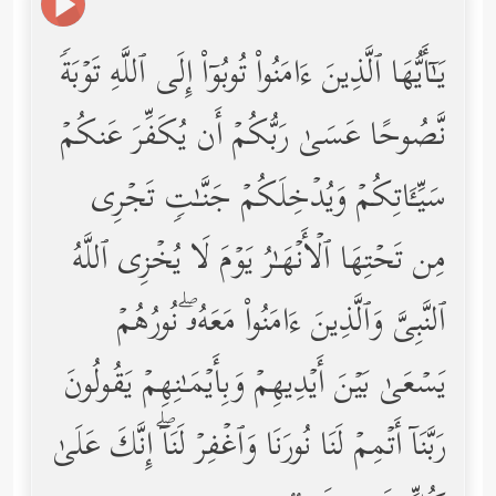
یَـٰۤأَیُّهَا ٱلَّذِینَ ءَامَنُواْ تُوبُوۤاْ إِلَى ٱللَّهِ تَوۡبَةࣰ
نَّصُوحًا عَسَىٰ رَبُّكُمۡ أَن یُكَفِّرَ عَنكُمۡ
سَیِّـَٔاتِكُمۡ وَیُدۡخِلَكُمۡ جَنَّـٰتࣲ تَجۡرِی
مِن تَحۡتِهَا ٱلۡأَنۡهَـٰرُ یَوۡمَ لَا یُخۡزِی ٱللَّهُ
ٱلنَّبِیَّ وَٱلَّذِینَ ءَامَنُواْ مَعَهُۥۖ نُورُهُمۡ
یَسۡعَىٰ بَیۡنَ أَیۡدِیهِمۡ وَبِأَیۡمَـٰنِهِمۡ یَقُولُونَ
رَبَّنَاۤ أَتۡمِمۡ لَنَا نُورَنَا وَٱغۡفِرۡ لَنَاۤۖ إِنَّكَ عَلَىٰ