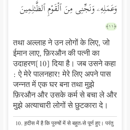
وَعَمَلِهِۦ وَنَجِّنِی مِنَ ٱلۡقَوۡمِ ٱلظَّـٰلِمِینَ
﴿١١﴾
तथा अल्लाह ने उन लोगों के लिए, जो
ईमान लाए, फ़िरऔन की पत्नी का
उदाहरण[10] दिया है। जब उसने कहा
: ऐ मेरे पालनहार! मेरे लिए अपने पास
जन्नत में एक घर बना तथा मुझे
फ़िरऔन और उसके कर्म से बचा ले और
मुझे अत्याचारी लोगों से छुटकारा दे।
10. ह़दीस में है कि पुरुषों में से बहुत-से पूर्ण हुए। परंतु