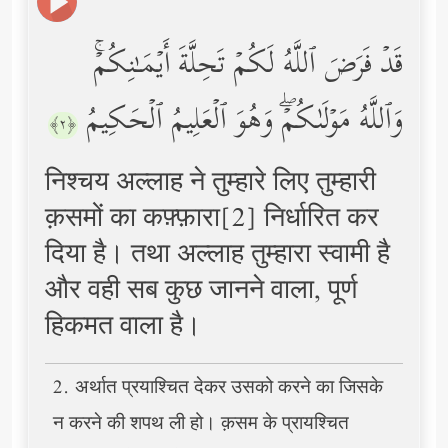
قَدۡ فَرَضَ ٱللَّهُ لَكُمۡ تَحِلَّةَ أَیۡمَـٰنِكُمۡۚ
وَٱللَّهُ مَوۡلَىٰكُمۡۖ وَهُوَ ٱلۡعَلِیمُ ٱلۡحَكِیمُ
﴿٢﴾
निश्चय अल्लाह ने तुम्हारे लिए तुम्हारी
क़समों का कफ़्फ़ारा[2] निर्धारित कर
दिया है। तथा अल्लाह तुम्हारा स्वामी है
और वही सब कुछ जानने वाला, पूर्ण
हिकमत वाला है।
2. अर्थात प्रयाश्चित देकर उसको करने का जिसके
न करने की शपथ ली हो। क़सम के प्रायश्चित