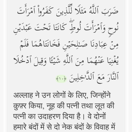
ضَرَبَ ٱللَّهُ مَثَلࣰا لِّلَّذِینَ كَفَرُواْ ٱمۡرَأَتَ
نُوحࣲ وَٱمۡرَأَتَ لُوطࣲۖ كَانَتَا تَحۡتَ عَبۡدَیۡنِ
مِنۡ عِبَادِنَا صَـٰلِحَیۡنِ فَخَانَتَاهُمَا فَلَمۡ
یُغۡنِیَا عَنۡهُمَا مِنَ ٱللَّهِ شَیۡـࣰٔا وَقِیلَ ٱدۡخُلَا
ٱلنَّارَ مَعَ ٱلدَّ ٰ⁠خِلِینَ
﴿١٠﴾
अल्लाह ने उन लोगों के लिए, जिन्होंने
कुफ़्र किया, नूह की पत्नी तथा लूत की
पत्नी का उदाहरण दिया है। वे दोनों
हमारे बंदों में से दो नेक बंदों के विवाह में