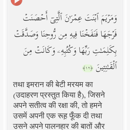
وَمَرۡیَمَ ٱبۡنَتَ عِمۡرَ ٰ⁠نَ ٱلَّتِیۤ أَحۡصَنَتۡ
فَرۡجَهَا فَنَفَخۡنَا فِیهِ مِن رُّوحِنَا وَصَدَّقَتۡ
بِكَلِمَـٰتِ رَبِّهَا وَكُتُبِهِۦ وَكَانَتۡ مِنَ
ٱلۡقَـٰنِتِینَ
﴿١٢﴾
तथा इमरान की बेटी मरयम का
(उदाहरण प्रस्तुत किया है), जिसने
अपने सतीत्व की रक्षा की, तो हमने
उसमें अपनी एक रूह़ फूँक दी तथा
उसने अपने पालनहार की बातों और