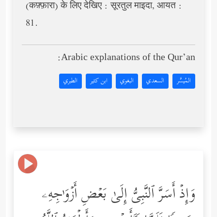
(कफ़्फ़ारा) के लिए देखिए : सूरतुल माइदा, आयत :
81.
Arabic explanations of the Qur’an:
المُيسَّر
السعدي
البغوي
ابن كثير
الطبري
وَإِذۡ أَسَرَّ ٱلنَّبِیُّ إِلَىٰ بَعۡضِ أَزۡوَ ٰ⁠جِهِۦ