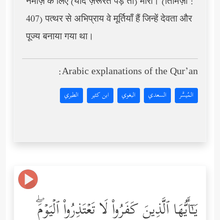
नमाज़ के लिए (यदि ज़रूरत पड़े तो) मारो। (तिर्मिज़ी :
407) पत्थर से अभिप्राय वे मूर्तियाँ हैं जिन्हें देवता और
पूज्य बनाया गया था।
Arabic explanations of the Qur’an:
المُيسَّر
السعدي
البغوي
ابن كثير
الطبري
یَـٰۤأَیُّهَا ٱلَّذِینَ كَفَرُواْ لَا تَعۡتَذِرُواْ ٱلۡیَوۡمَۖ