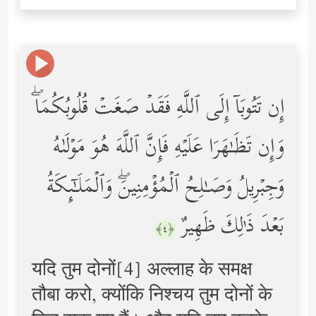
إِن تَتُوبَاۤ إِلَى ٱللَّهِ فَقَدۡ صَغَتۡ قُلُوبُكُمَاۖ
وَإِن تَظَـٰهَرَا عَلَیۡهِ فَإِنَّ ٱللَّهَ هُوَ مَوۡلَىٰهُ
وَجِبۡرِیلُ وَصَـٰلِحُ ٱلۡمُؤۡمِنِینَۖ وَٱلۡمَلَـٰۤىِٕكَةُ
بَعۡدَ ذَ ٰ⁠لِكَ ظَهِیرٌ
﴿٤﴾
यदि तुम दोनों[4] अल्लाह के समक्ष
तौबा करो, क्योंकि निश्चय तुम दोनों के