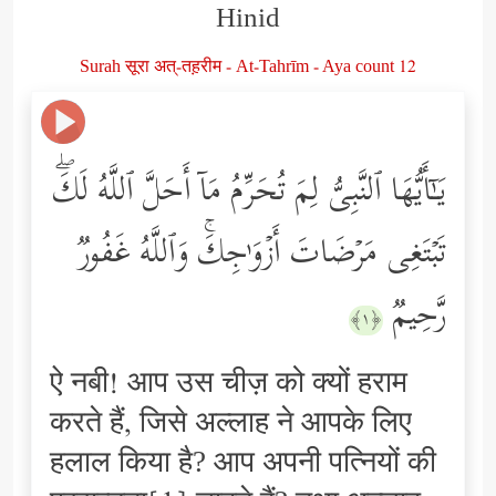
Hinid
Surah सूरा अत्-तह़रीम - At-Tahrīm - Aya count 12
یَـٰۤأَیُّهَا ٱلنَّبِیُّ لِمَ تُحَرِّمُ مَاۤ أَحَلَّ ٱللَّهُ لَكَۖ
تَبۡتَغِی مَرۡضَاتَ أَزۡوَ ٰ⁠جِكَۚ وَٱللَّهُ غَفُورࣱ
رَّحِیمࣱ
﴿١﴾
ऐ नबी! आप उस चीज़ को क्यों हराम
करते हैं, जिसे अल्लाह ने आपके लिए
हलाल किया है? आप अपनी पत्नियों की