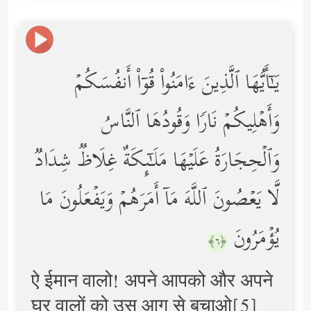
یَـٰۤأَیُّهَا ٱلَّذِینَ ءَامَنُواْ قُوۤاْ أَنفُسَكُمۡ
وَأَهۡلِیكُمۡ نَارࣰا وَقُودُهَا ٱلنَّاسُ
وَٱلۡحِجَارَةُ عَلَیۡهَا مَلَـٰۤىِٕكَةٌ غِلَاظࣱ شِدَادࣱ
لَّا یَعۡصُونَ ٱللَّهَ مَاۤ أَمَرَهُمۡ وَیَفۡعَلُونَ مَا
یُؤۡمَرُونَ
﴿٦﴾
ऐ ईमान वालो! अपने आपको और अपने
घर वालों को उस आग से बचाओ[5]