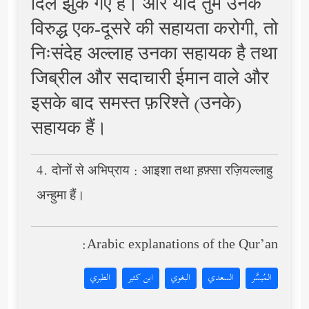
दिल झुक गए हैं। और यदि तुम उनके
विरुद्ध एक-दूसरे की सहायता करोगी, तो
निःसंदेह अल्लाह उनका सहायक है तथा
जिब्रील और सदाचारी ईमान वाले और
इसके बाद समस्त फ़रिश्ते (उनके)
सहायक हैं।
4. दोनों से अभिप्राय : आइशा तथा ह़फ़्सा रज़ियल्लाहु
अन्हुमा हैं।
Arabic explanations of the Qur’an:
المُيسَّر
السعدي
البغوي
ابن كثير
الطبري