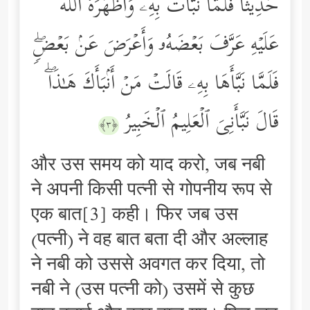
حَدِیثࣰا فَلَمَّا نَبَّأَتۡ بِهِۦ وَأَظۡهَرَهُ ٱللَّهُ
عَلَیۡهِ عَرَّفَ بَعۡضَهُۥ وَأَعۡرَضَ عَنۢ بَعۡضࣲۖ
فَلَمَّا نَبَّأَهَا بِهِۦ قَالَتۡ مَنۡ أَنۢبَأَكَ هَـٰذَاۖ
قَالَ نَبَّأَنِیَ ٱلۡعَلِیمُ ٱلۡخَبِیرُ
﴿٣﴾
और उस समय को याद करो, जब नबी
ने अपनी किसी पत्नी से गोपनीय रूप से
एक बात[3] कही। फिर जब उस
(पत्नी) ने वह बात बता दी और अल्लाह
ने नबी को उससे अवगत कर दिया, तो
नबी ने (उस पत्नी को) उसमें से कुछ