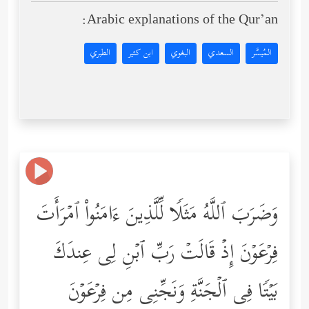
Arabic explanations of the Qur’an:
المُيسَّر
السعدي
البغوي
ابن كثير
الطبري
وَضَرَبَ ٱللَّهُ مَثَلࣰا لِّلَّذِینَ ءَامَنُواْ ٱمۡرَأَتَ
فِرۡعَوۡنَ إِذۡ قَالَتۡ رَبِّ ٱبۡنِ لِی عِندَكَ
بَیۡتࣰا فِی ٱلۡجَنَّةِ وَنَجِّنِی مِن فِرۡعَوۡنَ