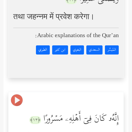
﴿١٢﴾
तथा जहन्नम में प्रवेश करेगा।
Arabic explanations of the Qur’an:
المُيسَّر
السعدي
البغوي
ابن كثير
الطبري
إِنَّهُۥ كَانَ فِیۤ أَهۡلِهِۦ مَسۡرُورًا
﴿١٣﴾