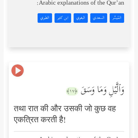
Arabic explanations of the Qur’an:
المُيسَّر
السعدي
البغوي
ابن كثير
الطبري
وَٱلَّیۡلِ وَمَا وَسَقَ
﴿١٧﴾
तथा रात की और उसकी जो कुछ वह
एकत्रित करती है!