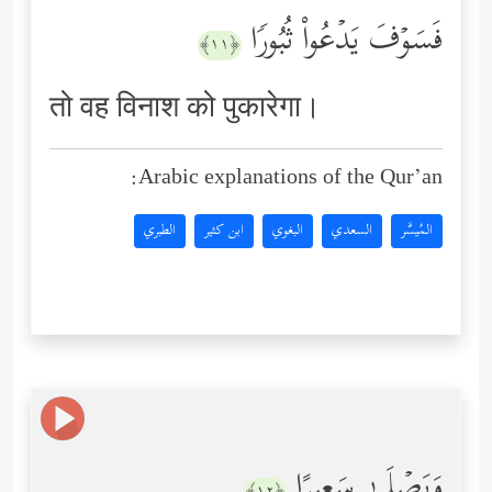
فَسَوۡفَ یَدۡعُواْ ثُبُورࣰا
﴿١١﴾
तो वह विनाश को पुकारेगा।
Arabic explanations of the Qur’an:
المُيسَّر
السعدي
البغوي
ابن كثير
الطبري
وَیَصۡلَىٰ سَعِیرًا