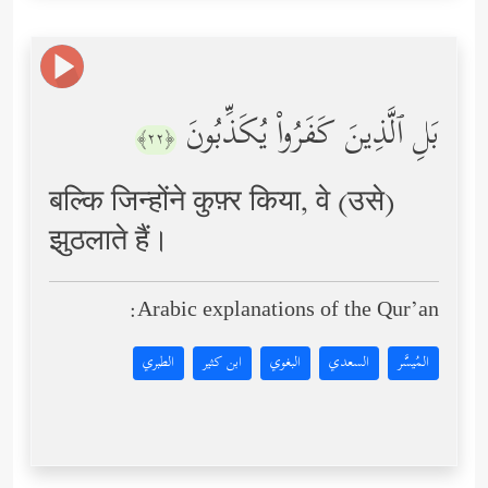
بَلِ ٱلَّذِینَ كَفَرُواْ یُكَذِّبُونَ
﴿٢٢﴾
बल्कि जिन्होंने कुफ़्र किया, वे (उसे)
झुठलाते हैं।
Arabic explanations of the Qur’an:
المُيسَّر
السعدي
البغوي
ابن كثير
الطبري