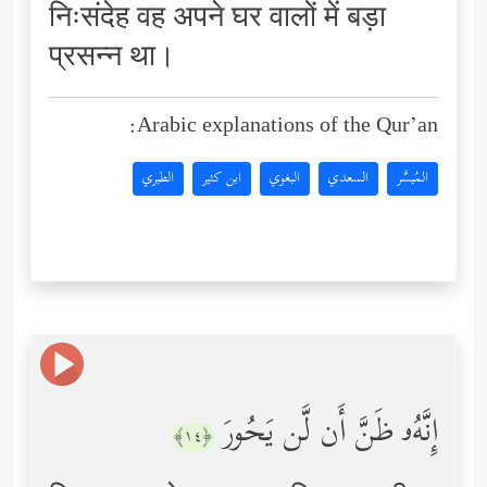
निःसंदेह वह अपने घर वालों में बड़ा
प्रसन्न था।
Arabic explanations of the Qur’an:
المُيسَّر
السعدي
البغوي
ابن كثير
الطبري
إِنَّهُۥ ظَنَّ أَن لَّن یَحُورَ
﴿١٤﴾