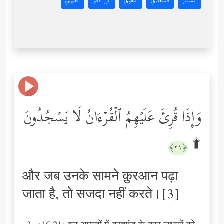
المُيسَّر
السعدي
البغوي
ابن كثير
الطبري
وَإِذَا قُرِئَ عَلَیۡهِمُ ٱلۡقُرۡءَانُ لَا یَسۡجُدُونَ
۩
﴿٢١﴾
और जब उनके सामने क़ुरआन पढ़ा
जाता है, तो सजदा नहीं करते।[3]