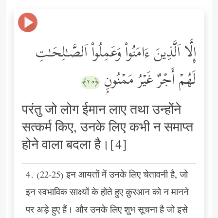
إِلَّا ٱلَّذِینَ ءَامَنُواْ وَعَمِلُواْ ٱلصَّـٰلِحَـٰتِ
لَهُمۡ أَجۡرٌ غَیۡرُ مَمۡنُونِۭ
﴿٢٥﴾
परंतु जो लोग ईमान लाए तथा उन्होंने
सत्कर्म किए, उनके लिए कभी न समाप्त
होने वाला बदला है।[4]
4. (22-25) इन आयतों में उनके लिए चेतावनी है, जो
इन स्वभाविक साक्ष्यों के होते हुए क़ुरआन को न मानने
पर अड़े हुए हैं। और उनके लिए शुभ सूचना है जो इसे