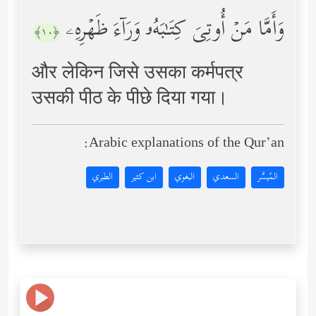
وَأَمَّا مَنۡ أُوتِیَ كِتَـٰبَهُۥ وَرَاۤءَ ظَهۡرِهِۦ
﴿١٠﴾
और लेकिन जिसे उसका कर्मपत्र
उसकी पीठ के पीछे दिया गया।
Arabic explanations of the Qur’an:
المُيسَّر
السعدي
البغوي
ابن كثير
الطبري