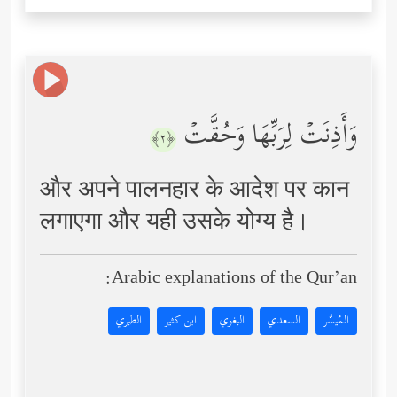
وَأَذِنَتۡ لِرَبِّهَا وَحُقَّتۡ
﴿٢﴾
और अपने पालनहार के आदेश पर कान
लगाएगा और यही उसके योग्य है।
Arabic explanations of the Qur’an:
المُيسَّر
السعدي
البغوي
ابن كثير
الطبري