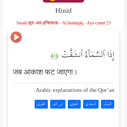
Hinid
Surah सूरा अल्-इन्शिक़ाक़ - Al-Inshiqāq - Aya count 25
إِذَا ٱلسَّمَاۤءُ ٱنشَقَّتۡ
﴿١﴾
जब आकाश फट जाएगा।
Arabic explanations of the Qur’an:
المُيسَّر
السعدي
البغوي
ابن كثير
الطبري