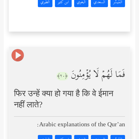
المُيسَّر
السعدي
البغوي
ابن كثير
الطبري
فَمَا لَهُمۡ لَا یُؤۡمِنُونَ
﴿٢٠﴾
फिर उन्हें क्या हो गया है कि वे ईमान
नहीं लाते?
Arabic explanations of the Qur’an: