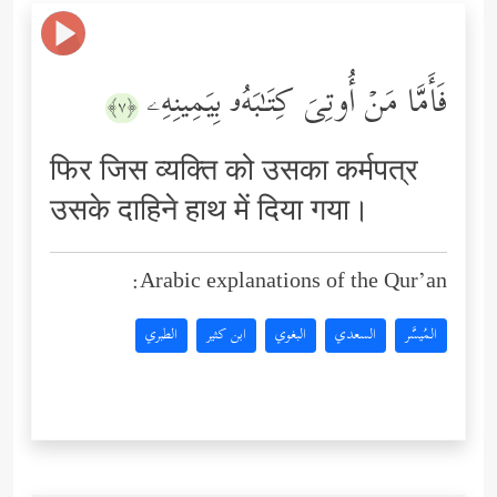
فَأَمَّا مَنۡ أُوتِیَ كِتَـٰبَهُۥ بِیَمِینِهِۦ
﴿٧﴾
फिर जिस व्यक्ति को उसका कर्मपत्र
उसके दाहिने हाथ में दिया गया।
Arabic explanations of the Qur’an:
المُيسَّر
السعدي
البغوي
ابن كثير
الطبري