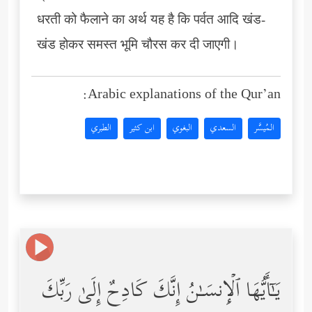
धरती को फैलाने का अर्थ यह है कि पर्वत आदि खंड-
खंड होकर समस्त भूमि चौरस कर दी जाएगी।
Arabic explanations of the Qur’an:
المُيسَّر
السعدي
البغوي
ابن كثير
الطبري
یَـٰۤأَیُّهَا ٱلۡإِنسَـٰنُ إِنَّكَ كَادِحٌ إِلَىٰ رَبِّكَ