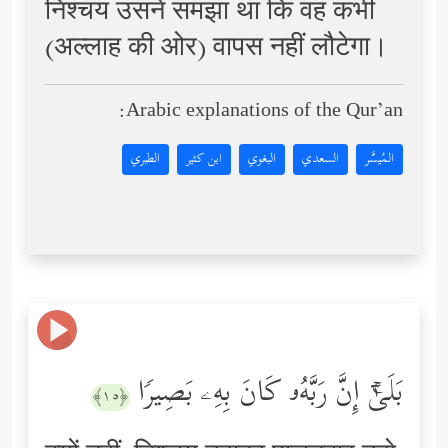
निश्चय उसने समझा था कि वह कभी
(अल्लाह की ओर) वापस नहीं लौटेगा।
Arabic explanations of the Qur’an:
المُيسَّر
السعدي
البغوي
ابن كثير
الطبري
بَلَىٰۤۚ إِنَّ رَبَّهُۥ كَانَ بِهِۦ بَصِیرࣰا
﴿١٥﴾