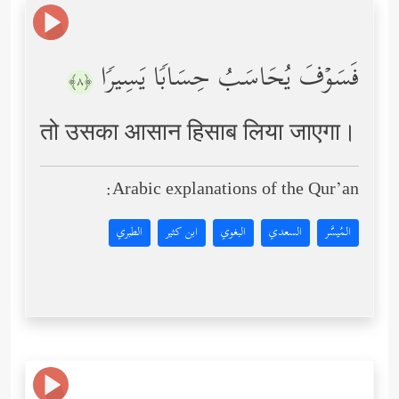
فَسَوۡفَ یُحَاسَبُ حِسَابࣰا یَسِیرࣰا
﴿٨﴾
तो उसका आसान हिसाब लिया जाएगा।
Arabic explanations of the Qur’an:
المُيسَّر
السعدي
البغوي
ابن كثير
الطبري