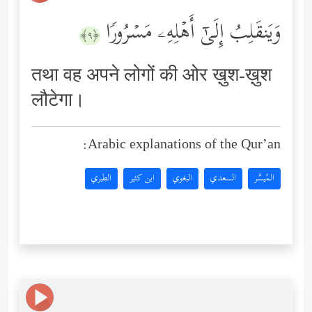
وَیَنقَلِبُ إِلَىٰۤ أَهۡلِهِۦ مَسۡرُورࣰا
﴿٩﴾
तथा वह अपने लोगों की ओर ख़ुश-ख़ुश
लौटेगा।
Arabic explanations of the Qur’an:
المُيسَّر
السعدي
البغوي
ابن كثير
الطبري