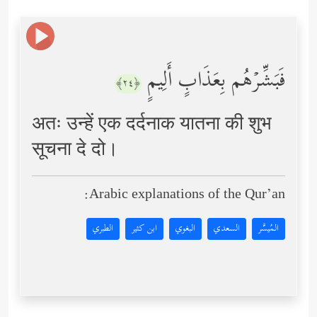
فَبَشِّرۡهُم بِعَذَابٍ أَلِیمٍ
﴿٢٤﴾
अतः उन्हें एक दर्दनाक यातना की शुभ
सूचना दे दो।
Arabic explanations of the Qur’an:
المُيسَّر
السعدي
البغوي
ابن كثير
الطبري