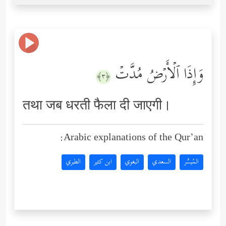
وَإِذَا ٱلۡأَرۡضُ مُدَّتۡ
﴿٣﴾
तथा जब धरती फैला दी जाएगी।
Arabic explanations of the Qur’an:
المُيسَّر
السعدي
البغوي
ابن كثير
الطبري