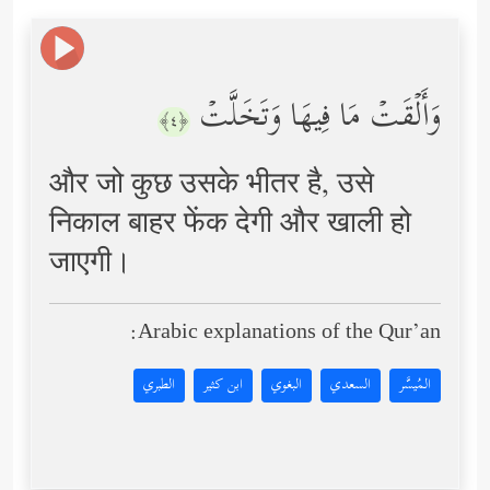
وَأَلۡقَتۡ مَا فِیهَا وَتَخَلَّتۡ
﴿٤﴾
और जो कुछ उसके भीतर है, उसे
निकाल बाहर फेंक देगी और खाली हो
जाएगी।
Arabic explanations of the Qur’an:
المُيسَّر
السعدي
البغوي
ابن كثير
الطبري