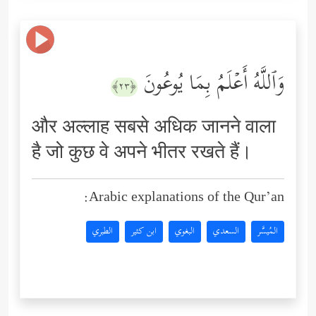
وَٱللَّهُ أَعۡلَمُ بِمَا یُوعُونَ
﴿٢٣﴾
और अल्लाह सबसे अधिक जानने वाला
है जो कुछ वे अपने भीतर रखते हैं।
Arabic explanations of the Qur’an:
المُيسَّر
السعدي
البغوي
ابن كثير
الطبري