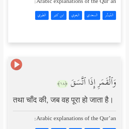
Arabic explanations of the Qur’an:
المُيسَّر
السعدي
البغوي
ابن كثير
الطبري
وَٱلۡقَمَرِ إِذَا ٱتَّسَقَ
﴿١٨﴾
तथा चाँद की, जब वह पूरा हो जाता है।
Arabic explanations of the Qur’an: