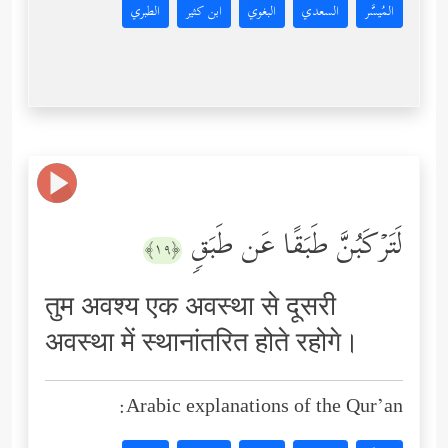
المُيسَّر
السعدي
البغوي
ابن كثير
الطبري
لَتَرۡكَبُنَّ طَبَقًا عَن طَبَقࣲ
﴿١٩﴾
तुम अवश्य एक अवस्था से दूसरी
अवस्था में स्थानांतरित होते रहोगे।
Arabic explanations of the Qur’an: