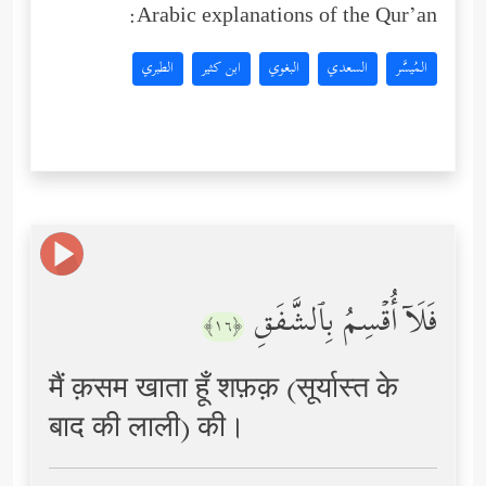
Arabic explanations of the Qur’an:
المُيسَّر
السعدي
البغوي
ابن كثير
الطبري
فَلَاۤ أُقۡسِمُ بِٱلشَّفَقِ
﴿١٦﴾
मैं क़सम खाता हूँ शफ़क़ (सूर्यास्त के
बाद की लाली) की।