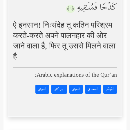
كَدۡحࣰا فَمُلَـٰقِیهِ
﴿٦﴾
ऐ इनसान! निःसंदेह तू कठिन परिश्रम
करते-करते अपने पालनहार की ओर
जाने वाला है, फिर तू उससे मिलने वाला
है।
Arabic explanations of the Qur’an:
المُيسَّر
السعدي
البغوي
ابن كثير
الطبري