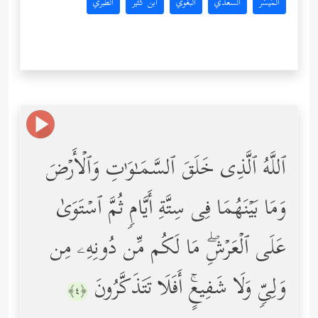
المُيسَّر
السعدي
البغوي
ابن كثير
الطبري
ٱللَّهُ ٱلَّذِی خَلَقَ ٱلسَّمَـٰوَ ٰ⁠تِ وَٱلۡأَرۡضَ
وَمَا بَیۡنَهُمَا فِی سِتَّةِ أَیَّامࣲ ثُمَّ ٱسۡتَوَىٰ
عَلَى ٱلۡعَرۡشِۖ مَا لَكُم مِّن دُونِهِۦ مِن
وَلِیࣲّ وَلَا شَفِیعٍۚ أَفَلَا تَتَذَكَّرُونَ
﴿٤﴾