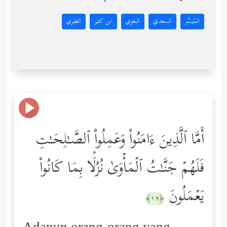
المُيسَّر
السعدي
البغوي
ابن كثير
الطبري
أَمَّا ٱلَّذِینَ ءَامَنُواْ وَعَمِلُواْ ٱلصَّـٰلِحَـٰتِ
فَلَهُمۡ جَنَّـٰتُ ٱلۡمَأۡوَىٰ نُزُلَۢا بِمَا كَانُواْ
یَعۡمَلُونَ
﴿١٩﴾