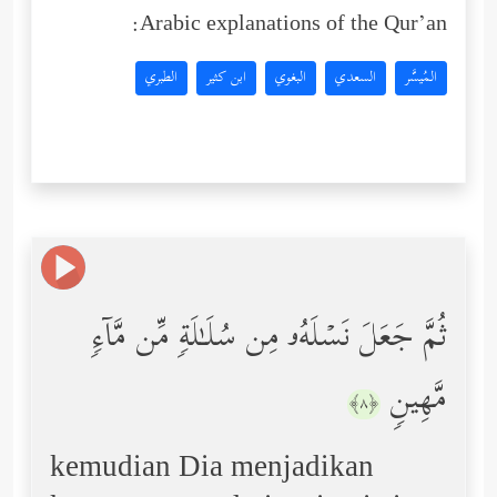
Arabic explanations of the Qur’an:
المُيسَّر
السعدي
البغوي
ابن كثير
الطبري
ثُمَّ جَعَلَ نَسۡلَهُۥ مِن سُلَـٰلَةࣲ مِّن مَّاۤءࣲ
مَّهِینࣲ
﴿٨﴾
kemudian Dia menjadikan