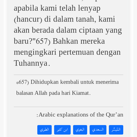
apabila kami telah lenyap
(hancur) di dalam tanah, kami
akan berada dalam ciptaan yang
baru?"657) Bahkan mereka
mengingkari pertemuan dengan
Tuhannya.
*657) Dihidupkan kembali untuk menerima
balasan Allah pada hari Kiamat.
Arabic explanations of the Qur’an:
المُيسَّر
السعدي
البغوي
ابن كثير
الطبري