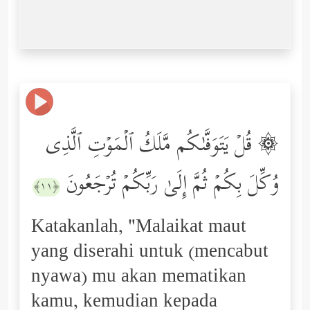
۞ قُلۡ یَتَوَفَّىٰكُم مَّلَكُ ٱلۡمَوۡتِ ٱلَّذِی
وُكِّلَ بِكُمۡ ثُمَّ إِلَىٰ رَبِّكُمۡ تُرۡجَعُونَ
﴿١١﴾
Katakanlah, "Malaikat maut
yang diserahi untuk (mencabut
nyawa) mu akan mematikan
kamu, kemudian kepada