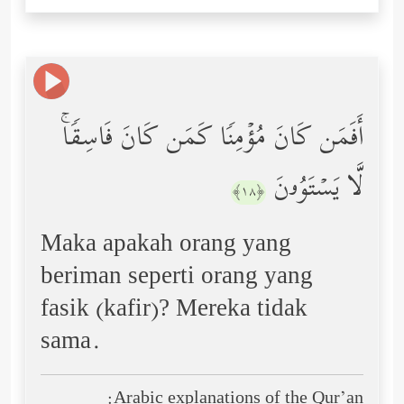
أَفَمَن كَانَ مُؤۡمِنࣰا كَمَن كَانَ فَاسِقࣰاۚ
لَّا یَسۡتَوُۥنَ
﴿١٨﴾
Maka apakah orang yang
beriman seperti orang yang
fasik (kafir)? Mereka tidak
sama.
Arabic explanations of the Qur’an: