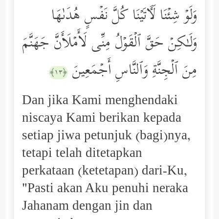
وَلَوۡ شِئۡنَا لَـَٔاتَیۡنَا كُلَّ نَفۡسٍ هُدَىٰهَا
وَلَـٰكِنۡ حَقَّ ٱلۡقَوۡلُ مِنِّی لَأَمۡلَأَنَّ جَهَنَّمَ
مِنَ ٱلۡجِنَّةِ وَٱلنَّاسِ أَجۡمَعِینَ
﴿١٣﴾
Dan jika Kami menghendaki
niscaya Kami berikan kepada
setiap jiwa petunjuk (bagi)nya,
tetapi telah ditetapkan
perkataan (ketetapan) dari-Ku,
"Pasti akan Aku penuhi neraka
Jahanam dengan jin dan