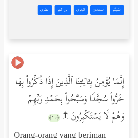
المُيسَّر
السعدي
البغوي
ابن كثير
الطبري
إِنَّمَا یُؤۡمِنُ بِـَٔایَـٰتِنَا ٱلَّذِینَ إِذَا ذُكِّرُواْ بِهَا
خَرُّواْ سُجَّدࣰا وَسَبَّحُواْ بِحَمۡدِ رَبِّهِمۡ
وَهُمۡ لَا یَسۡتَكۡبِرُونَ ۩
﴿١٥﴾
Orang-orang yang beriman