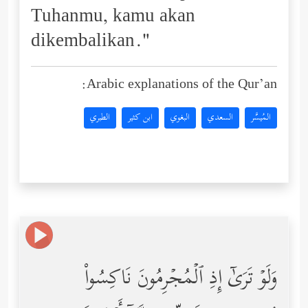
Tuhanmu, kamu akan
dikembalikan."
Arabic explanations of the Qur’an:
المُيسَّر
السعدي
البغوي
ابن كثير
الطبري
وَلَوۡ تَرَىٰۤ إِذِ ٱلۡمُجۡرِمُونَ نَاكِسُواْ