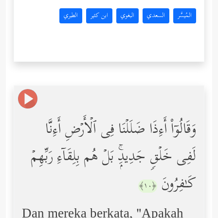
المُيسَّر
السعدي
البغوي
ابن كثير
الطبري
وَقَالُوۤاْ أَءِذَا ضَلَلۡنَا فِی ٱلۡأَرۡضِ أَءِنَّا
لَفِی خَلۡقࣲ جَدِیدِۭۚ بَلۡ هُم بِلِقَاۤءِ رَبِّهِمۡ
كَـٰفِرُونَ
﴿١٠﴾
Dan mereka berkata, "Apakah