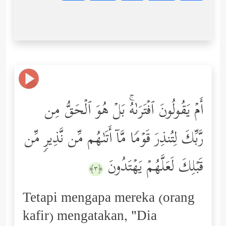
أَمۡ یَقُولُونَ ٱفۡتَرَىٰهُۚ بَلۡ هُوَ ٱلۡحَقُّ مِن
رَّبِّكَ لِتُنذِرَ قَوۡمࣰا مَّاۤ أَتَىٰهُم مِّن نَّذِیرࣲ مِّن
قَبۡلِكَ لَعَلَّهُمۡ یَهۡتَدُونَ
﴿٣﴾
Tetapi mengapa mereka (orang
kafir) mengatakan, "Dia