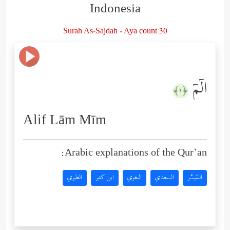
Indonesia
Surah As-Sajdah - Aya count 30
الۤمۤ
﴿١﴾
Alif Lām Mīm
Arabic explanations of the Qur’an:
المُيسَّر
السعدي
البغوي
ابن كثير
الطبري