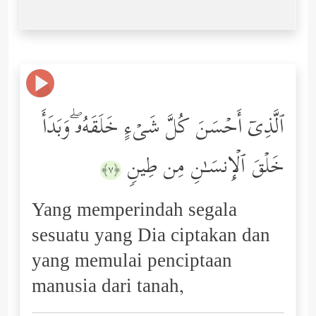
ٱلَّذِیۤ أَحۡسَنَ كُلَّ شَیۡءٍ خَلَقَهُۥۖ وَبَدَأَ
خَلۡقَ ٱلۡإِنسَـٰنِ مِن طِینࣲ
﴿٧﴾
Yang memperindah segala
sesuatu yang Dia ciptakan dan
yang memulai penciptaan
manusia dari tanah,