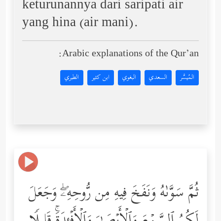
keturunannya dari saripati air
yang hina (air mani).
Arabic explanations of the Qur’an:
المُيسَّر
السعدي
البغوي
ابن كثير
الطبري
ثُمَّ سَوَّىٰهُ وَنَفَخَ فِیهِ مِن رُّوحِهِۦۖ وَجَعَلَ