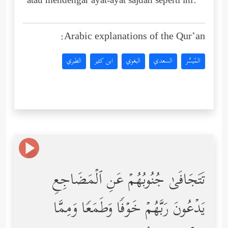
atau mendengar ayat-ayat sajdah seperti ini.
Arabic explanations of the Qur’an:
المُيسَّر
السعدي
البغوي
ابن كثير
الطبري
تَتَجَافَىٰ جُنُوبُهُمۡ عَنِ ٱلۡمَضَاجِعِ
یَدۡعُونَ رَبَّهُمۡ خَوۡفࣰا وَطَمَعࣰا وَمِمَّا