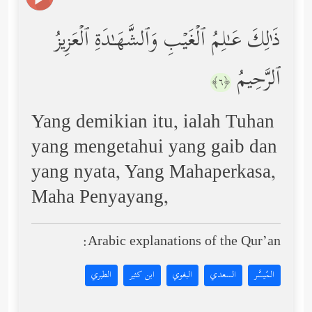
ذَ ٰ⁠لِكَ عَـٰلِمُ ٱلۡغَیۡبِ وَٱلشَّهَـٰدَةِ ٱلۡعَزِیزُ
ٱلرَّحِیمُ
﴿٦﴾
Yang demikian itu, ialah Tuhan
yang mengetahui yang gaib dan
yang nyata, Yang Mahaperkasa,
Maha Penyayang,
Arabic explanations of the Qur’an:
المُيسَّر
السعدي
البغوي
ابن كثير
الطبري