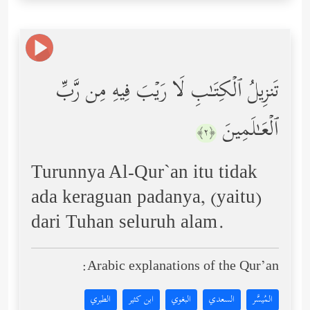
تَنزِیلُ ٱلۡكِتَـٰبِ لَا رَیۡبَ فِیهِ مِن رَّبِّ
ٱلۡعَـٰلَمِینَ
﴿٢﴾
Turunnya Al-Qur`an itu tidak
ada keraguan padanya, (yaitu)
dari Tuhan seluruh alam.
Arabic explanations of the Qur’an:
المُيسَّر
السعدي
البغوي
ابن كثير
الطبري