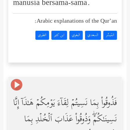
manusia bersama-sama.
Arabic explanations of the Qur’an:
المُيسَّر
السعدي
البغوي
ابن كثير
الطبري
فَذُوقُواْ بِمَا نَسِیتُمۡ لِقَاۤءَ یَوۡمِكُمۡ هَـٰذَاۤ إِنَّا
نَسِینَـٰكُمۡۖ وَذُوقُواْ عَذَابَ ٱلۡخُلۡدِ بِمَا