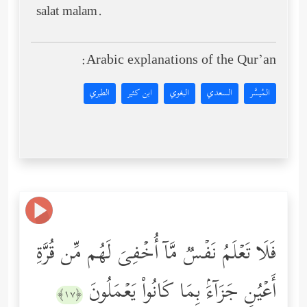
salat malam.
Arabic explanations of the Qur’an:
المُيسَّر
السعدي
البغوي
ابن كثير
الطبري
فَلَا تَعۡلَمُ نَفۡسࣱ مَّاۤ أُخۡفِیَ لَهُم مِّن قُرَّةِ
أَعۡیُنࣲ جَزَاۤءَۢ بِمَا كَانُواْ یَعۡمَلُونَ
﴿١٧﴾