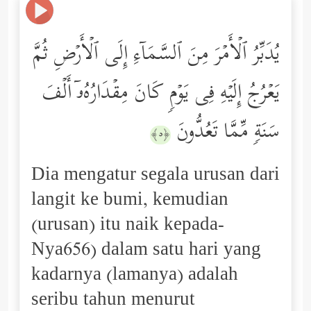
یُدَبِّرُ ٱلۡأَمۡرَ مِنَ ٱلسَّمَاۤءِ إِلَى ٱلۡأَرۡضِ ثُمَّ
یَعۡرُجُ إِلَیۡهِ فِی یَوۡمࣲ كَانَ مِقۡدَارُهُۥۤ أَلۡفَ
سَنَةࣲ مِّمَّا تَعُدُّونَ
﴿٥﴾
Dia mengatur segala urusan dari
langit ke bumi, kemudian
(urusan) itu naik kepada-
Nya656) dalam satu hari yang
kadarnya (lamanya) adalah
seribu tahun menurut