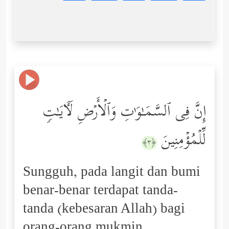
إِنَّ فِی ٱلسَّمَـٰوَ ٰ⁠تِ وَٱلۡأَرۡضِ لَـَٔایَـٰتࣲ
لِّلۡمُؤۡمِنِینَ
﴿٣﴾
Sungguh, pada langit dan bumi
benar-benar terdapat tanda-
tanda (kebesaran Allah) bagi
orang-orang mukmin.