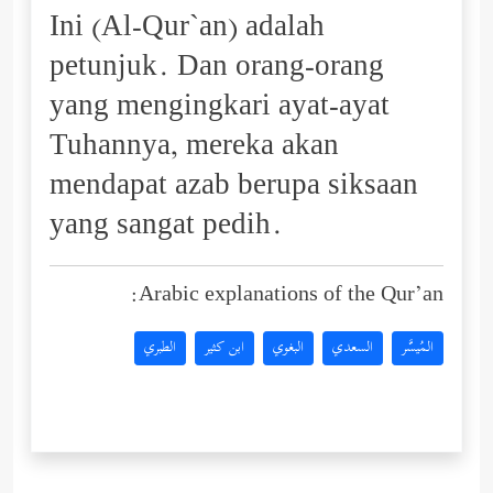
Ini (Al-Qur`an) adalah
petunjuk. Dan orang-orang
yang mengingkari ayat-ayat
Tuhannya, mereka akan
mendapat azab berupa siksaan
yang sangat pedih.
Arabic explanations of the Qur’an:
المُيسَّر
السعدي
البغوي
ابن كثير
الطبري