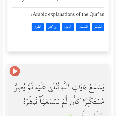
Arabic explanations of the Qur’an:
المُيسَّر
السعدي
البغوي
ابن كثير
الطبري
یَسۡمَعُ ءَایَـٰتِ ٱللَّهِ تُتۡلَىٰ عَلَیۡهِ ثُمَّ یُصِرُّ
مُسۡتَكۡبِرࣰا كَأَن لَّمۡ یَسۡمَعۡهَاۖ فَبَشِّرۡهُ