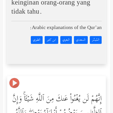
keinginan orang-orang yang
tidak tahu.
Arabic explanations of the Qur’an:
المُيسَّر
السعدي
البغوي
ابن كثير
الطبري
إِنَّهُمۡ لَن یُغۡنُواْ عَنكَ مِنَ ٱللَّهِ شَیۡـࣰٔاۚ وَإِنَّ