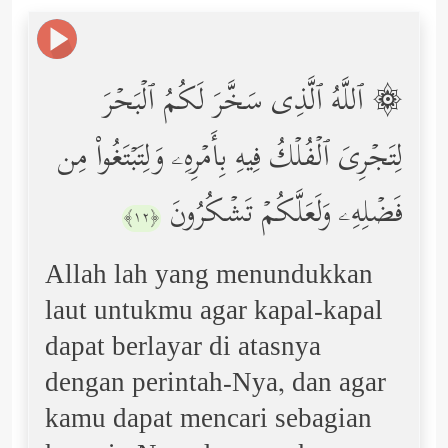
۞ ٱللَّهُ ٱلَّذِی سَخَّرَ لَكُمُ ٱلۡبَحۡرَ
لِتَجۡرِیَ ٱلۡفُلۡكُ فِیهِ بِأَمۡرِهِۦ وَلِتَبۡتَغُواْ مِن
فَضۡلِهِۦ وَلَعَلَّكُمۡ تَشۡكُرُونَ
﴿١٢﴾
Allah lah yang menundukkan
laut untukmu agar kapal-kapal
dapat berlayar di atasnya
dengan perintah-Nya, dan agar
kamu dapat mencari sebagian