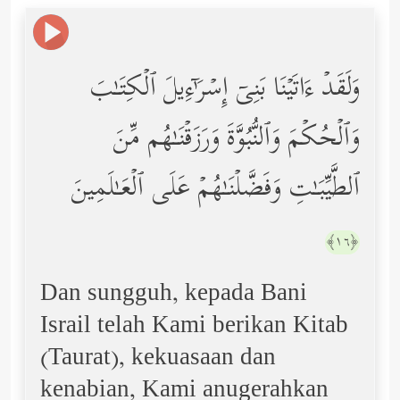
وَلَقَدۡ ءَاتَیۡنَا بَنِیۤ إِسۡرَ ٰ⁠ۤءِیلَ ٱلۡكِتَـٰبَ
وَٱلۡحُكۡمَ وَٱلنُّبُوَّةَ وَرَزَقۡنَـٰهُم مِّنَ
ٱلطَّیِّبَـٰتِ وَفَضَّلۡنَـٰهُمۡ عَلَى ٱلۡعَـٰلَمِینَ
﴿١٦﴾
Dan sungguh, kepada Bani
Israil telah Kami berikan Kitab
(Taurat), kekuasaan dan
kenabian, Kami anugerahkan