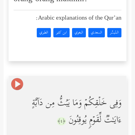
Arabic explanations of the Qur’an:
المُيسَّر
السعدي
البغوي
ابن كثير
الطبري
وَفِی خَلۡقِكُمۡ وَمَا یَبُثُّ مِن دَاۤبَّةٍ
ءَایَـٰتࣱ لِّقَوۡمࣲ یُوقِنُونَ
﴿٤﴾