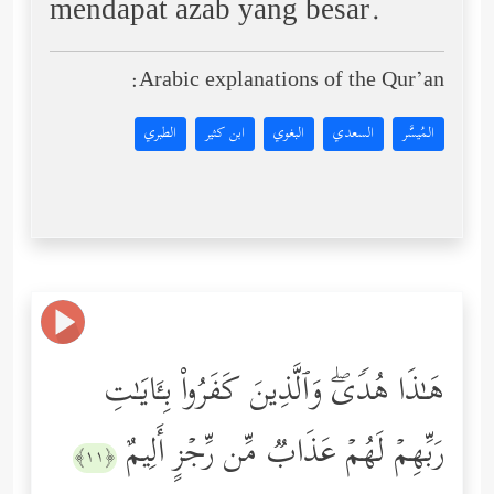
mendapat azab yang besar.
Arabic explanations of the Qur’an:
المُيسَّر
السعدي
البغوي
ابن كثير
الطبري
هَـٰذَا هُدࣰىۖ وَٱلَّذِینَ كَفَرُواْ بِـَٔایَـٰتِ
رَبِّهِمۡ لَهُمۡ عَذَابࣱ مِّن رِّجۡزٍ أَلِیمٌ
﴿١١﴾