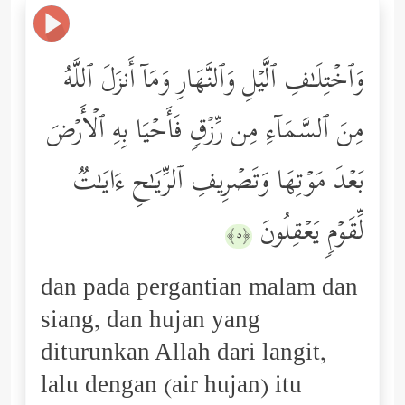
وَٱخۡتِلَـٰفِ ٱلَّیۡلِ وَٱلنَّهَارِ وَمَاۤ أَنزَلَ ٱللَّهُ
مِنَ ٱلسَّمَاۤءِ مِن رِّزۡقࣲ فَأَحۡیَا بِهِ ٱلۡأَرۡضَ
بَعۡدَ مَوۡتِهَا وَتَصۡرِیفِ ٱلرِّیَـٰحِ ءَایَـٰتࣱ
لِّقَوۡمࣲ یَعۡقِلُونَ
﴿٥﴾
dan pada pergantian malam dan
siang, dan hujan yang
diturunkan Allah dari langit,
lalu dengan (air hujan) itu