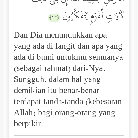
لَـَٔایَـٰتࣲ لِّقَوۡمࣲ یَتَفَكَّرُونَ
﴿١٣﴾
Dan Dia menundukkan apa
yang ada di langit dan apa yang
ada di bumi untukmu semuanya
(sebagai rahmat) dari-Nya.
Sungguh, dalam hal yang
demikian itu benar-benar
terdapat tanda-tanda (kebesaran
Allah) bagi orang-orang yang
berpikir.