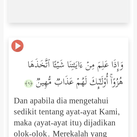
وَإِذَا عَلِمَ مِنۡ ءَایَـٰتِنَا شَیۡـًٔا ٱتَّخَذَهَا
هُزُوًاۚ أُوْلَـٰۤىِٕكَ لَهُمۡ عَذَابࣱ مُّهِینࣱ
﴿٩﴾
Dan apabila dia mengetahui
sedikit tentang ayat-ayat Kami,
maka (ayat-ayat itu) dijadikan
olok-olok. Merekalah yang