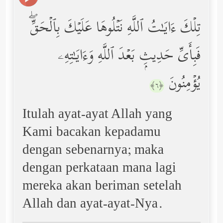
تِلۡكَ ءَایَـٰتُ ٱللَّهِ نَتۡلُوهَا عَلَیۡكَ بِٱلۡحَقِّۖ
فَبِأَیِّ حَدِیثِۭ بَعۡدَ ٱللَّهِ وَءَایَـٰتِهِۦ
یُؤۡمِنُونَ
﴿٦﴾
Itulah ayat-ayat Allah yang
Kami bacakan kepadamu
dengan sebenarnya; maka
dengan perkataan mana lagi
mereka akan beriman setelah
Allah dan ayat-ayat-Nya.