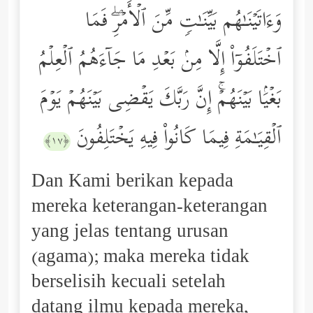
وَءَاتَیۡنَـٰهُم بَیِّنَـٰتࣲ مِّنَ ٱلۡأَمۡرِۖ فَمَا
ٱخۡتَلَفُوۤاْ إِلَّا مِنۢ بَعۡدِ مَا جَاۤءَهُمُ ٱلۡعِلۡمُ
بَغۡیَۢا بَیۡنَهُمۡۚ إِنَّ رَبَّكَ یَقۡضِی بَیۡنَهُمۡ یَوۡمَ
ٱلۡقِیَـٰمَةِ فِیمَا كَانُواْ فِیهِ یَخۡتَلِفُونَ
﴿١٧﴾
Dan Kami berikan kepada
mereka keterangan-keterangan
yang jelas tentang urusan
(agama); maka mereka tidak
berselisih kecuali setelah
datang ilmu kepada mereka,