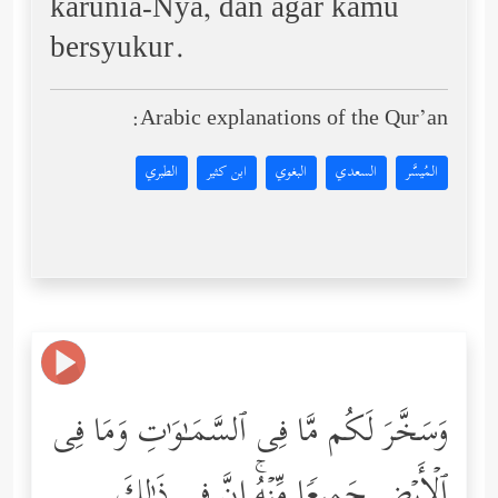
karunia-Nya, dan agar kamu
bersyukur.
Arabic explanations of the Qur’an:
المُيسَّر
السعدي
البغوي
ابن كثير
الطبري
وَسَخَّرَ لَكُم مَّا فِی ٱلسَّمَـٰوَ ٰ⁠تِ وَمَا فِی
ٱلۡأَرۡضِ جَمِیعࣰا مِّنۡهُۚ إِنَّ فِی ذَ ٰ⁠لِكَ