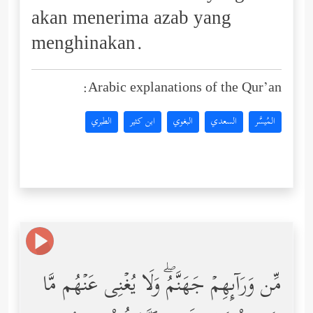
akan menerima azab yang
menghinakan.
Arabic explanations of the Qur’an:
المُيسَّر
السعدي
البغوي
ابن كثير
الطبري
مِّن وَرَاۤىِٕهِمۡ جَهَنَّمُۖ وَلَا یُغۡنِی عَنۡهُم مَّا