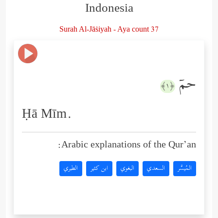
Indonesia
Surah Al-Jāṡiyah - Aya count 37
حمۤ
﴿١﴾
Ḥā Mīm.
Arabic explanations of the Qur’an:
المُيسَّر
السعدي
البغوي
ابن كثير
الطبري