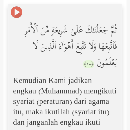
ثُمَّ جَعَلۡنَـٰكَ عَلَىٰ شَرِیعَةࣲ مِّنَ ٱلۡأَمۡرِ
فَٱتَّبِعۡهَا وَلَا تَتَّبِعۡ أَهۡوَاۤءَ ٱلَّذِینَ لَا
یَعۡلَمُونَ
﴿١٨﴾
Kemudian Kami jadikan
engkau (Muhammad) mengikuti
syariat (peraturan) dari agama
itu, maka ikutilah (syariat itu)
dan janganlah engkau ikuti