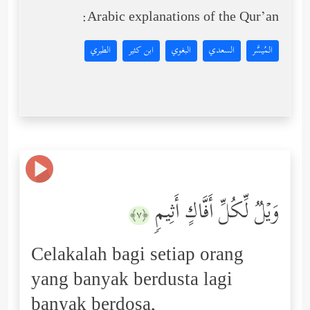
Arabic explanations of the Qur’an:
المُيسَّر
السعدي
البغوي
ابن كثير
الطبري
وَیۡلࣱ لِّكُلِّ أَفَّاكٍ أَثِیمࣲ
﴿٧﴾
Celakalah bagi setiap orang
yang banyak berdusta lagi
banyak berdosa,