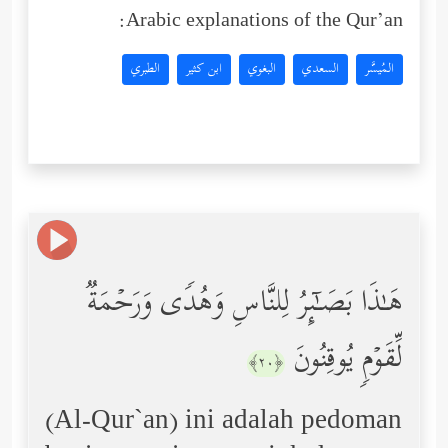
Arabic explanations of the Qur’an:
المُيسَّر
السعدي
البغوي
ابن كثير
الطبري
هَـٰذَا بَصَـٰۤىِٕرُ لِلنَّاسِ وَهُدࣰى وَرَحۡمَةࣱ
لِّقَوۡمࣲ یُوقِنُونَ
﴿٢٠﴾
(Al-Qur`an) ini adalah pedoman