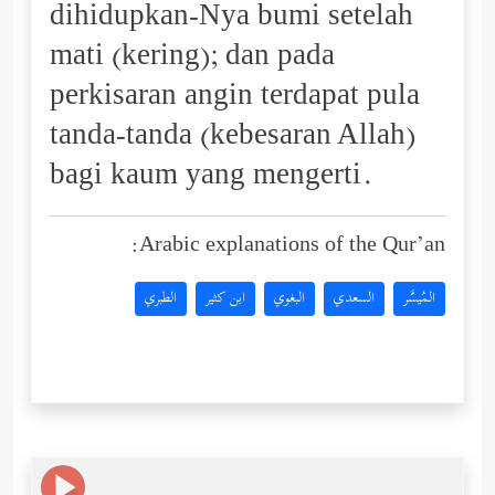
dihidupkan-Nya bumi setelah
mati (kering); dan pada
perkisaran angin terdapat pula
tanda-tanda (kebesaran Allah)
bagi kaum yang mengerti.
Arabic explanations of the Qur’an:
المُيسَّر
السعدي
البغوي
ابن كثير
الطبري