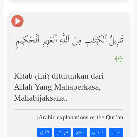
تَنزِیلُ ٱلۡكِتَـٰبِ مِنَ ٱللَّهِ ٱلۡعَزِیزِ ٱلۡحَكِیمِ
﴿٢﴾
Kitab (ini) diturunkan dari
Allah Yang Mahaperkasa,
Mahabijaksana.
Arabic explanations of the Qur’an:
المُيسَّر
السعدي
البغوي
ابن كثير
الطبري