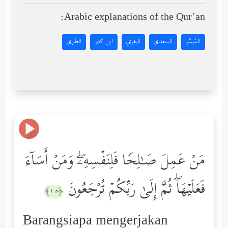
Arabic explanations of the Qur’an:
المُيسَّر
السعدي
البغوي
ابن كثير
الطبري
مَنۡ عَمِلَ صَـٰلِحࣰا فَلِنَفۡسِهِۦۖ وَمَنۡ أَسَاۤءَ
فَعَلَیۡهَاۖ ثُمَّ إِلَىٰ رَبِّكُمۡ تُرۡجَعُونَ
﴿١٥﴾
Barangsiapa mengerjakan