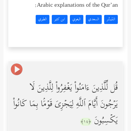
Arabic explanations of the Qur’an:
المُيسَّر
السعدي
البغوي
ابن كثير
الطبري
قُل لِّلَّذِینَ ءَامَنُواْ یَغۡفِرُواْ لِلَّذِینَ لَا
یَرۡجُونَ أَیَّامَ ٱللَّهِ لِیَجۡزِیَ قَوۡمَۢا بِمَا كَانُواْ
یَكۡسِبُونَ
﴿١٤﴾