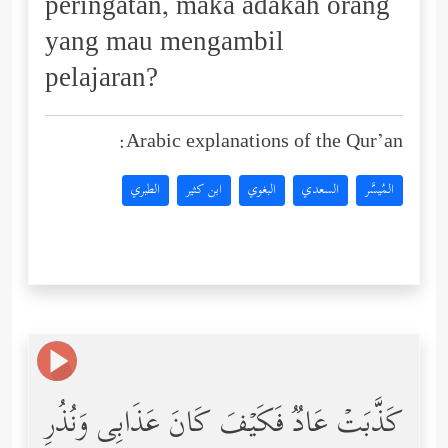
peringatan, maka adakah orang
yang mau mengambil
pelajaran?
Arabic explanations of the Qur’an:
المُيسَّر
السعدي
البغوي
ابن كثير
الطبري
كَذَّبَتۡ عَادࣱ فَكَیۡفَ كَانَ عَذَابِی وَنُذُرِ