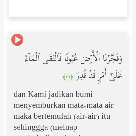
وَفَجَّرۡنَا ٱلۡأَرۡضَ عُیُونࣰا فَٱلۡتَقَى ٱلۡمَاۤءُ
عَلَىٰۤ أَمۡرࣲ قَدۡ قُدِرَ
﴿١٢﴾
dan Kami jadikan bumi
menyemburkan mata-mata air
maka bertemulah (air-air) itu
sehinggga (meluap