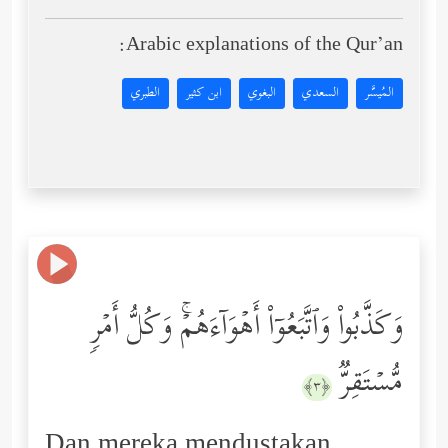
Arabic explanations of the Qur’an:
المُيسَّر
السعدي
البغوي
ابن كثير
الطبري
وَكَذَّبُواْ وَٱتَّبَعُوۤاْ أَهۡوَاۤءَهُمۡۚ وَكُلُّ أَمۡرࣲ
مُّسۡتَقِرࣱّ
﴿٣﴾
Dan mereka mendustakan