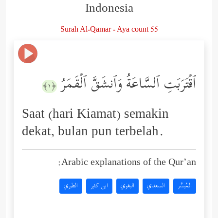
Indonesia
Surah Al-Qamar - Aya count 55
ٱقۡتَرَبَتِ ٱلسَّاعَةُ وَٱنشَقَّ ٱلۡقَمَرُ
﴿١﴾
Saat (hari Kiamat) semakin
dekat, bulan pun terbelah.
Arabic explanations of the Qur’an:
المُيسَّر
السعدي
البغوي
ابن كثير
الطبري