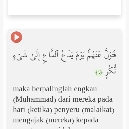
فَتَوَلَّ عَنۡهُمۡۘ یَوۡمَ یَدۡعُ ٱلدَّاعِ إِلَىٰ شَیۡءࣲ
نُّكُرٍ
﴿٦﴾
maka berpalinglah engkau
(Muhammad) dari mereka pada
hari (ketika) penyeru (malaikat)
mengajak (mereka) kepada