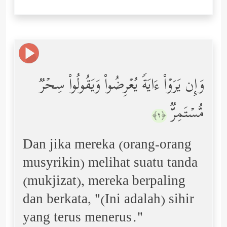
وَإِن یَرَوۡاْ ءَایَةࣰ یُعۡرِضُواْ وَیَقُولُواْ سِحۡرࣱ
مُّسۡتَمِرࣱّ
﴿٢﴾
Dan jika mereka (orang-orang
musyrikin) melihat suatu tanda
(mukjizat), mereka berpaling
dan berkata, "(Ini adalah) sihir
yang terus menerus."