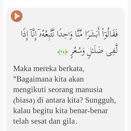
فَقَالُوۤاْ أَبَشَرࣰا مِّنَّا وَ ٰ⁠حِدࣰا نَّتَّبِعُهُۥۤ إِنَّاۤ إِذࣰا
لَّفِی ضَلَـٰلࣲ وَسُعُرٍ
﴿٢٤﴾
Maka mereka berkata,
"Bagaimana kita akan
mengikuti seorang manusia
(biasa) di antara kita? Sungguh,
kalau begitu kita benar-benar
telah sesat dan gila.