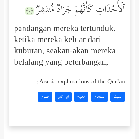
ٱلۡأَجۡدَاثِ كَأَنَّهُمۡ جَرَادࣱ مُّنتَشِرࣱ
﴿٧﴾
pandangan mereka tertunduk,
ketika mereka keluar dari
kuburan, seakan-akan mereka
belalang yang beterbangan,
Arabic explanations of the Qur’an:
المُيسَّر
السعدي
البغوي
ابن كثير
الطبري