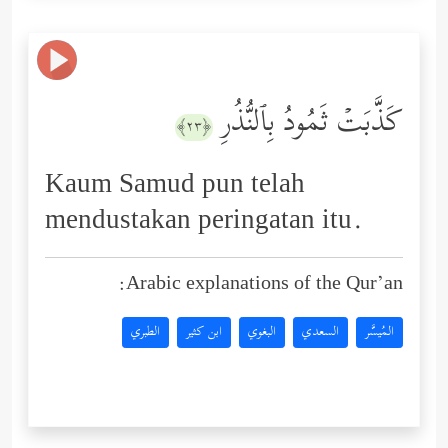
كَذَّبَتۡ ثَمُودُ بِٱلنُّذُرِ
﴿٢٣﴾
Kaum Samud pun telah
mendustakan peringatan itu.
Arabic explanations of the Qur’an:
المُيسَّر
السعدي
البغوي
ابن كثير
الطبري