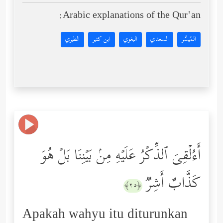
Arabic explanations of the Qur’an:
المُيسَّر
السعدي
البغوي
ابن كثير
الطبري
أَءُلۡقِیَ ٱلذِّكۡرُ عَلَیۡهِ مِنۢ بَیۡنِنَا بَلۡ هُوَ
كَذَّابٌ أَشِرࣱ
﴿٢٥﴾
Apakah wahyu itu diturunkan