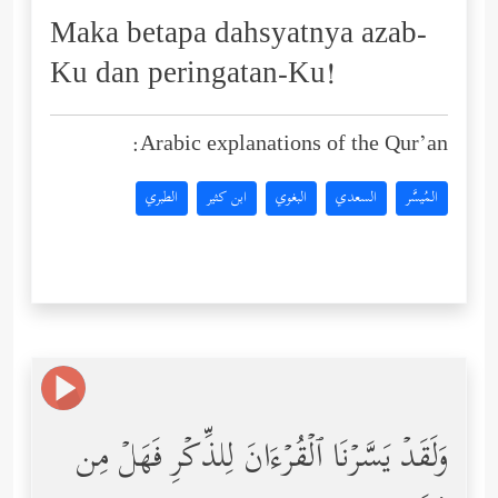
Maka betapa dahsyatnya azab-
Ku dan peringatan-Ku!
Arabic explanations of the Qur’an:
المُيسَّر
السعدي
البغوي
ابن كثير
الطبري
وَلَقَدۡ یَسَّرۡنَا ٱلۡقُرۡءَانَ لِلذِّكۡرِ فَهَلۡ مِن