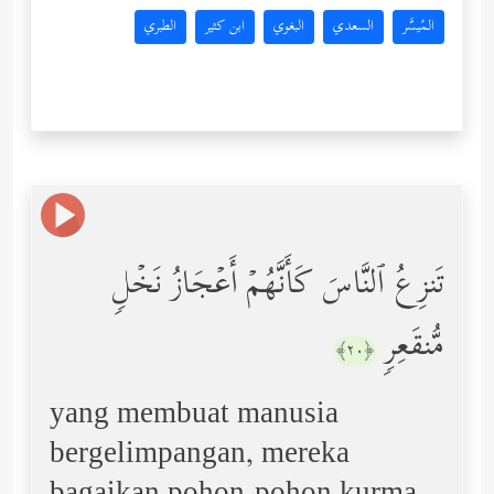
المُيسَّر
السعدي
البغوي
ابن كثير
الطبري
تَنزِعُ ٱلنَّاسَ كَأَنَّهُمۡ أَعۡجَازُ نَخۡلࣲ
مُّنقَعِرࣲ
﴿٢٠﴾
yang membuat manusia
bergelimpangan, mereka