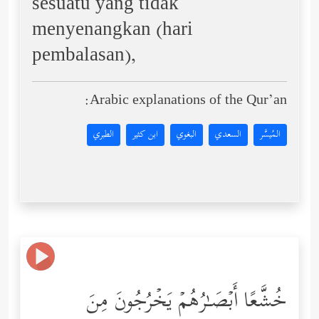
sesuatu yang tidak
menyenangkan (hari
pembalasan),
Arabic explanations of the Qur’an:
المُيسَّر
السعدي
البغوي
ابن كثير
الطبري
خُشَّعًا أَبۡصَـٰرُهُمۡ یَخۡرُجُونَ مِنَ