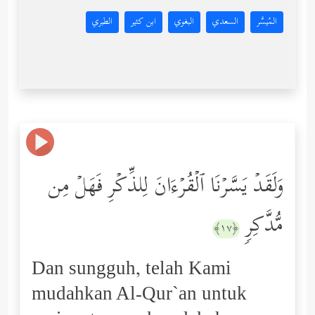
المُيسَّر
السعدي
البغوي
ابن كثير
الطبري
وَلَقَدۡ یَسَّرۡنَا ٱلۡقُرۡءَانَ لِلذِّكۡرِ فَهَلۡ مِن
مُّدَّكِرࣲ
﴿١٧﴾
Dan sungguh, telah Kami
mudahkan Al-Qur`an untuk