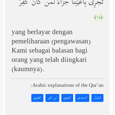
تَجۡرِی بِأَعۡیُنِنَا جَزَاۤءࣰ لِّمَن كَانَ كُفِرَ
﴿١٤﴾
yang berlayar dengan
pemeliharaan (pengawasan)
Kami sebagai balasan bagi
orang yang telah diingkari
(kaumnya).
Arabic explanations of the Qur’an:
المُيسَّر
السعدي
البغوي
ابن كثير
الطبري