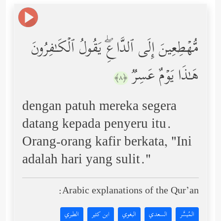
مُّهۡطِعِینَ إِلَى ٱلدَّاعِۖ یَقُولُ ٱلۡكَـٰفِرُونَ
هَـٰذَا یَوۡمٌ عَسِرࣱ
﴿٨﴾
dengan patuh mereka segera
datang kepada penyeru itu.
Orang-orang kafir berkata, "Ini
adalah hari yang sulit."
Arabic explanations of the Qur’an:
المُيسَّر
السعدي
البغوي
ابن كثير
الطبري