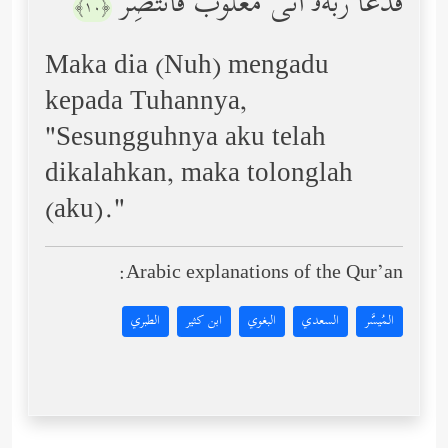
فَدَعَا رَبَّهُۥۤ أَنِّی مَغۡلُوبࣱ فَٱنتَصِرۡ
﴿١٠﴾
Maka dia (Nuh) mengadu
kepada Tuhannya,
"Sesungguhnya aku telah
dikalahkan, maka tolonglah
(aku)."
Arabic explanations of the Qur’an:
المُيسَّر
السعدي
البغوي
ابن كثير
الطبري