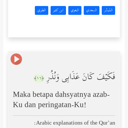
المُيسَّر
السعدي
البغوي
ابن كثير
الطبري
فَكَیۡفَ كَانَ عَذَابِی وَنُذُرِ
﴿١٦﴾
Maka betapa dahsyatnya azab-
Ku dan peringatan-Ku!
Arabic explanations of the Qur’an: