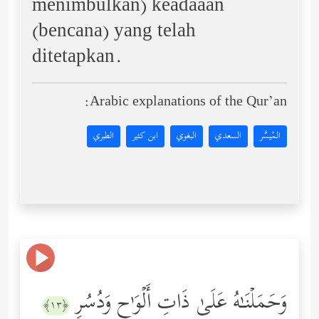
menimbulkan) keadaaan
(bencana) yang telah
ditetapkan.
Arabic explanations of the Qur’an:
المُيسَّر
السعدي
البغوي
ابن كثير
الطبري
وَحَمَلۡنَـٰهُ عَلَىٰ ذَاتِ أَلۡوَ ٰ⁠حࣲ وَدُسُرࣲ
﴿١٣﴾