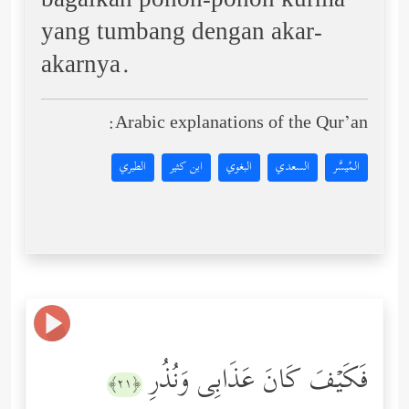
bagaikan pohon-pohon kurma
yang tumbang dengan akar-
akarnya.
Arabic explanations of the Qur’an:
المُيسَّر
السعدي
البغوي
ابن كثير
الطبري
فَكَیۡفَ كَانَ عَذَابِی وَنُذُرِ
﴿٢١﴾