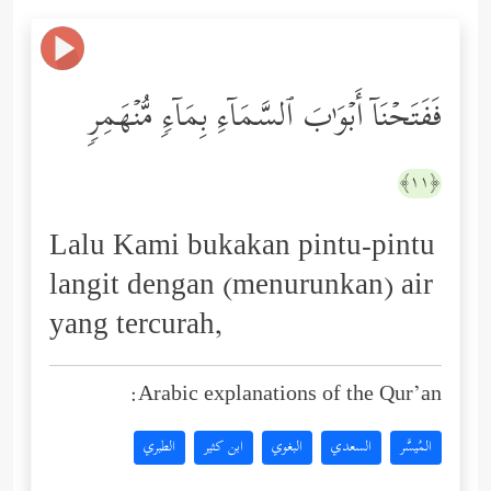
فَفَتَحۡنَاۤ أَبۡوَ ٰ⁠بَ ٱلسَّمَاۤءِ بِمَاۤءࣲ مُّنۡهَمِرࣲ
﴿١١﴾
Lalu Kami bukakan pintu-pintu
langit dengan (menurunkan) air
yang tercurah,
Arabic explanations of the Qur’an:
المُيسَّر
السعدي
البغوي
ابن كثير
الطبري