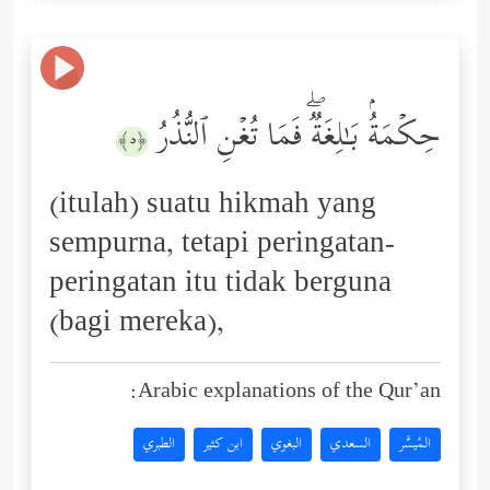
حِكۡمَةُۢ بَـٰلِغَةࣱۖ فَمَا تُغۡنِ ٱلنُّذُرُ
﴿٥﴾
(itulah) suatu hikmah yang
sempurna, tetapi peringatan-
peringatan itu tidak berguna
(bagi mereka),
Arabic explanations of the Qur’an:
المُيسَّر
السعدي
البغوي
ابن كثير
الطبري