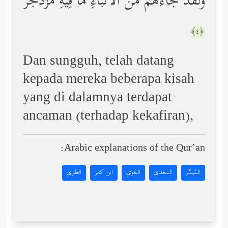
وَلَقَدۡ جَاۤءَهُم مِّنَ ٱلۡأَنۢبَاۤءِ مَا فِیهِ مُزۡدَجَرٌ
﴿٤﴾
Dan sungguh, telah datang
kepada mereka beberapa kisah
yang di dalamnya terdapat
ancaman (terhadap kekafiran),
Arabic explanations of the Qur’an:
المُيسَّر
السعدي
البغوي
ابن كثير
الطبري