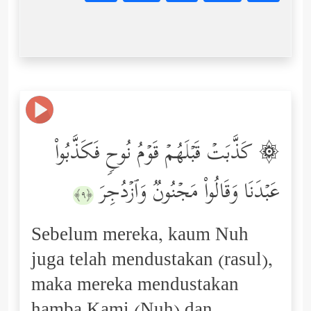
۞ كَذَّبَتۡ قَبۡلَهُمۡ قَوۡمُ نُوحࣲ فَكَذَّبُواْ
عَبۡدَنَا وَقَالُواْ مَجۡنُونࣱ وَٱزۡدُجِرَ
﴿٩﴾
Sebelum mereka, kaum Nuh
juga telah mendustakan (rasul),
maka mereka mendustakan