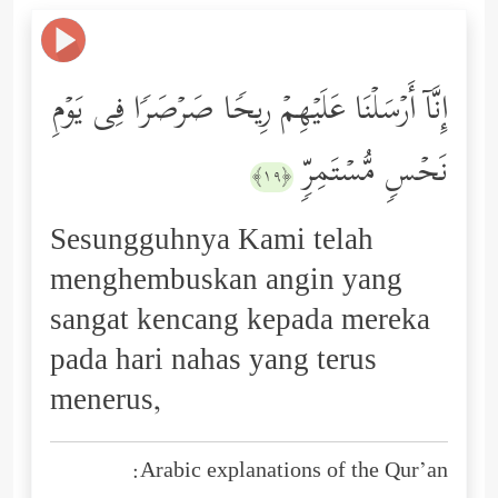
إِنَّاۤ أَرۡسَلۡنَا عَلَیۡهِمۡ رِیحࣰا صَرۡصَرࣰا فِی یَوۡمِ
نَحۡسࣲ مُّسۡتَمِرࣲّ
﴿١٩﴾
Sesungguhnya Kami telah
menghembuskan angin yang
sangat kencang kepada mereka
pada hari nahas yang terus
menerus,
Arabic explanations of the Qur’an: