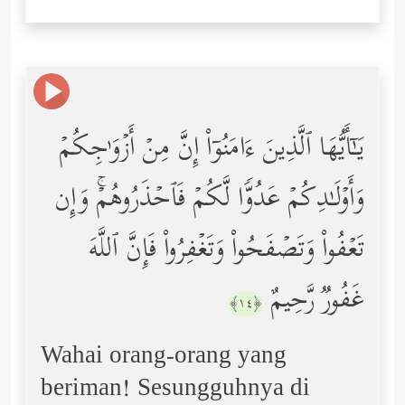
یَـٰۤأَیُّهَا ٱلَّذِینَ ءَامَنُوۤاْ إِنَّ مِنۡ أَزۡوَ ٰ⁠جِكُمۡ
وَأَوۡلَـٰدِكُمۡ عَدُوࣰّا لَّكُمۡ فَٱحۡذَرُوهُمۡۚ وَإِن
تَعۡفُواْ وَتَصۡفَحُواْ وَتَغۡفِرُواْ فَإِنَّ ٱللَّهَ
غَفُورࣱ رَّحِیمٌ
﴿١٤﴾
Wahai orang-orang yang
beriman! Sesungguhnya di