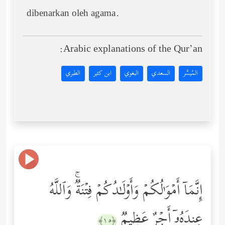
dibenarkan oleh agama.
Arabic explanations of the Qur’an:
المُيسَّر
السعدي
البغوي
ابن كثير
الطبري
إِنَّمَاۤ أَمۡوَ ٰ⁠لُكُمۡ وَأَوۡلَـٰدُكُمۡ فِتۡنَةࣱۚ وَٱللَّهُ
عِندَهُۥۤ أَجۡرٌ عَظِیمࣱ
﴿١٥﴾