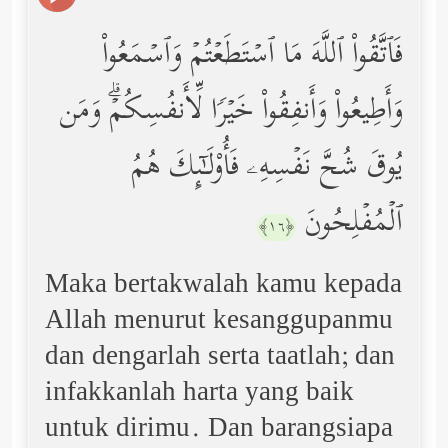
فَٱتَّقُواْ ٱللَّهَ مَا ٱسۡتَطَعۡتُمۡ وَٱسۡمَعُواْ
وَأَطِیعُواْ وَأَنفِقُواْ خَیۡرࣰا لِّأَنفُسِكُمۡۗ وَمَن
یُوقَ شُحَّ نَفۡسِهِۦ فَأُوْلَـٰۤىِٕكَ هُمُ
ٱلۡمُفۡلِحُونَ
﴿١٦﴾
Maka bertakwalah kamu kepada
Allah menurut kesanggupanmu
dan dengarlah serta taatlah; dan
infakkanlah harta yang baik
untuk dirimu. Dan barangsiapa