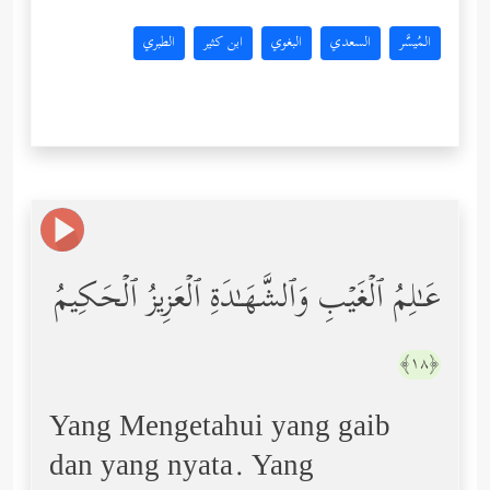
المُيسَّر
السعدي
البغوي
ابن كثير
الطبري
عَـٰلِمُ ٱلۡغَیۡبِ وَٱلشَّهَـٰدَةِ ٱلۡعَزِیزُ ٱلۡحَكِیمُ
﴿١٨﴾
Yang Mengetahui yang gaib
dan yang nyata. Yang