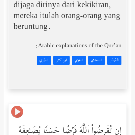
dijaga dirinya dari kekikiran,
mereka itulah orang-orang yang
beruntung.
Arabic explanations of the Qur’an:
المُيسَّر
السعدي
البغوي
ابن كثير
الطبري
إِن تُقۡرِضُواْ ٱللَّهَ قَرۡضًا حَسَنࣰا یُضَـٰعِفۡهُ