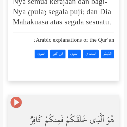
Nya semua kerajaan dan bagi-
Nya (pula) segala puji; dan Dia
Mahakuasa atas segala sesuatu.
Arabic explanations of the Qur’an:
المُيسَّر
السعدي
البغوي
ابن كثير
الطبري
هُوَ ٱلَّذِی خَلَقَكُمۡ فَمِنكُمۡ كَافِرࣱ