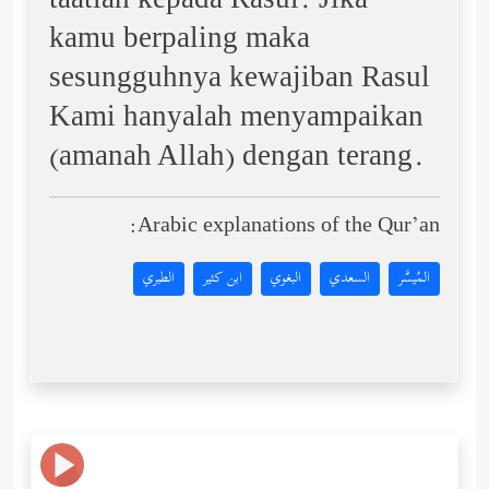
taatlah kepada Rasul. Jika
kamu berpaling maka
sesungguhnya kewajiban Rasul
Kami hanyalah menyampaikan
(amanah Allah) dengan terang.
Arabic explanations of the Qur’an:
المُيسَّر
السعدي
البغوي
ابن كثير
الطبري