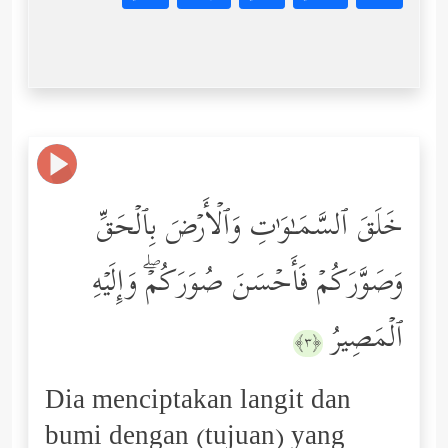
خَلَقَ ٱلسَّمَـٰوَ ٰ⁠تِ وَٱلۡأَرۡضَ بِٱلۡحَقِّ
وَصَوَّرَكُمۡ فَأَحۡسَنَ صُوَرَكُمۡۖ وَإِلَیۡهِ
ٱلۡمَصِیرُ
﴿٣﴾
Dia menciptakan langit dan
bumi dengan (tujuan) yang