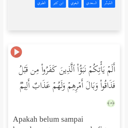
المُيسَّر
السعدي
البغوي
ابن كثير
الطبري
أَلَمۡ یَأۡتِكُمۡ نَبَؤُاْ ٱلَّذِینَ كَفَرُواْ مِن قَبۡلُ
فَذَاقُواْ وَبَالَ أَمۡرِهِمۡ وَلَهُمۡ عَذَابٌ أَلِیمࣱ
﴿٥﴾
Apakah belum sampai