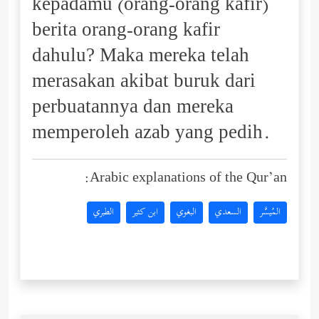
kepadamu (orang-orang kafir)
berita orang-orang kafir
dahulu? Maka mereka telah
merasakan akibat buruk dari
perbuatannya dan mereka
memperoleh azab yang pedih.
Arabic explanations of the Qur’an:
المُيسَّر
السعدي
البغوي
ابن كثير
الطبري