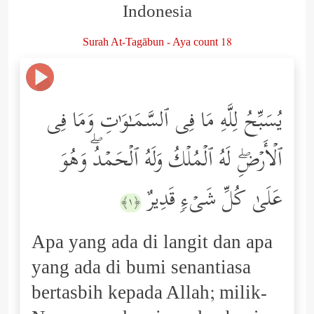
Indonesia
Surah At-Tagābun - Aya count 18
یُسَبِّحُ لِلَّهِ مَا فِی ٱلسَّمَـٰوَ ٰ⁠تِ وَمَا فِی
ٱلۡأَرۡضِۖ لَهُ ٱلۡمُلۡكُ وَلَهُ ٱلۡحَمۡدُۖ وَهُوَ
عَلَىٰ كُلِّ شَیۡءࣲ قَدِیرٌ
﴿١﴾
Apa yang ada di langit dan apa
yang ada di bumi senantiasa
bertasbih kepada Allah; milik-