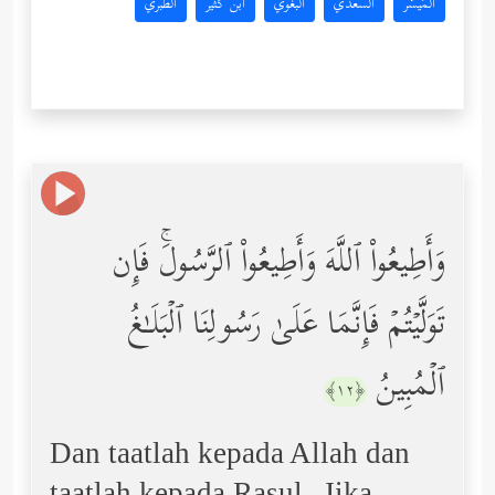
المُيسَّر
السعدي
البغوي
ابن كثير
الطبري
وَأَطِیعُواْ ٱللَّهَ وَأَطِیعُواْ ٱلرَّسُولَۚ فَإِن
تَوَلَّیۡتُمۡ فَإِنَّمَا عَلَىٰ رَسُولِنَا ٱلۡبَلَـٰغُ
ٱلۡمُبِینُ
﴿١٢﴾
Dan taatlah kepada Allah dan