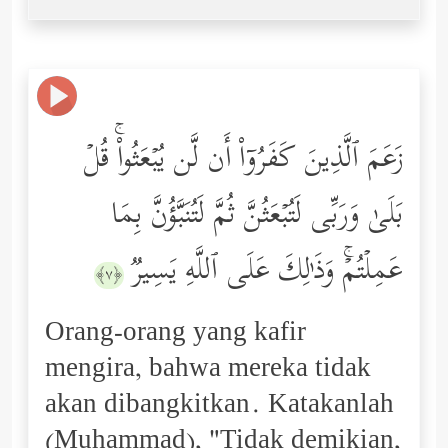
زَعَمَ ٱلَّذِینَ كَفَرُوۤاْ أَن لَّن یُبۡعَثُواْۚ قُلۡ
بَلَىٰ وَرَبِّی لَتُبۡعَثُنَّ ثُمَّ لَتُنَبَّؤُنَّ بِمَا
عَمِلۡتُمۡۚ وَذَ ٰ⁠لِكَ عَلَى ٱللَّهِ یَسِیرࣱ
﴿٧﴾
Orang-orang yang kafir
mengira, bahwa mereka tidak
akan dibangkitkan. Katakanlah
(Muhammad), "Tidak demikian,