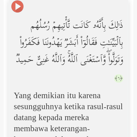
ذَ ٰ⁠لِكَ بِأَنَّهُۥ كَانَت تَّأۡتِیهِمۡ رُسُلُهُم
بِٱلۡبَیِّنَـٰتِ فَقَالُوۤاْ أَبَشَرࣱ یَهۡدُونَنَا فَكَفَرُواْ
وَتَوَلَّواْۖ وَّٱسۡتَغۡنَى ٱللَّهُۚ وَٱللَّهُ غَنِیٌّ حَمِیدࣱ
﴿٦﴾
Yang demikian itu karena
sesungguhnya ketika rasul-rasul
datang kepada mereka
membawa keterangan-