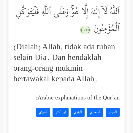
ٱللَّهُ لَاۤ إِلَـٰهَ إِلَّا هُوَۚ وَعَلَى ٱللَّهِ فَلۡیَتَوَكَّلِ
ٱلۡمُؤۡمِنُونَ
﴿١٣﴾
(Dialah) Allah, tidak ada tuhan
selain Dia. Dan hendaklah
orang-orang mukmin
bertawakal kepada Allah.
Arabic explanations of the Qur’an:
المُيسَّر
السعدي
البغوي
ابن كثير
الطبري