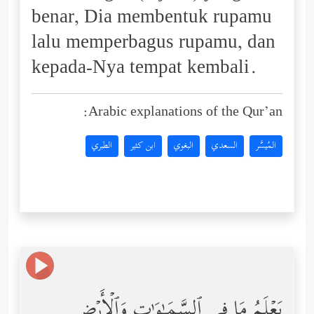
benar, Dia membentuk rupamu
lalu memperbagus rupamu, dan
kepada-Nya tempat kembali.
Arabic explanations of the Qur’an:
المُيسَّر
السعدي
البغوي
ابن كثير
الطبري
یَعۡلَمُ مَا فِی ٱلسَّمَـٰوَ ٰ⁠تِ وَٱلۡأَرۡضِ