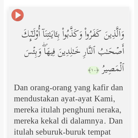
وَٱلَّذِینَ كَفَرُواْ وَكَذَّبُواْ بِـَٔایَـٰتِنَاۤ أُوْلَـٰۤىِٕكَ
أَصۡحَـٰبُ ٱلنَّارِ خَـٰلِدِینَ فِیهَاۖ وَبِئۡسَ
ٱلۡمَصِیرُ
﴿١٠﴾
Dan orang-orang yang kafir dan
mendustakan ayat-ayat Kami,
mereka itulah penghuni neraka,
mereka kekal di dalamnya. Dan
itulah seburuk-buruk tempat