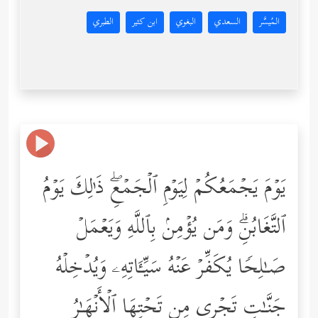
المُيسَّر
السعدي
البغوي
ابن كثير
الطبري
یَوۡمَ یَجۡمَعُكُمۡ لِیَوۡمِ ٱلۡجَمۡعِۖ ذَ ٰ⁠لِكَ یَوۡمُ
ٱلتَّغَابُنِۗ وَمَن یُؤۡمِنۢ بِٱللَّهِ وَیَعۡمَلۡ
صَـٰلِحࣰا یُكَفِّرۡ عَنۡهُ سَیِّـَٔاتِهِۦ وَیُدۡخِلۡهُ
جَنَّـٰتࣲ تَجۡرِی مِن تَحۡتِهَا ٱلۡأَنۡهَـٰرُ