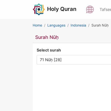
Holy Quran
Tafse
Home
Languages
Indonesia
Surah Nūḥ
Surah Nūḥ
Select surah