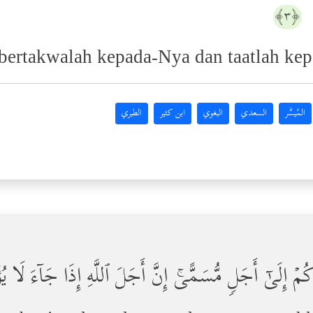
ِ
﴿٣﴾
 bertakwalah kepada-Nya dan taatlah ke
المُيسَّر
السعدي
البغوي
ابن كثير
الطبري
مۡ إِلَىٰۤ أَجَلࣲ مُّسَمًّىۚ إِنَّ أَجَلَ ٱللَّهِ إِذَا جَاۤءَ لَا یُؤَ