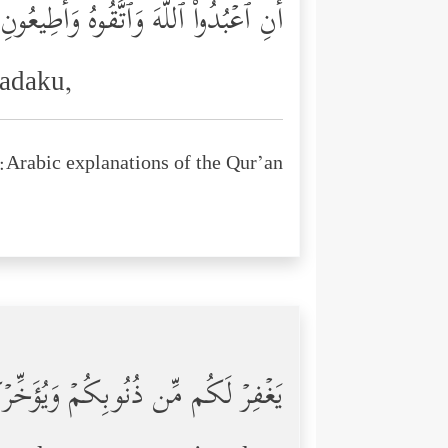
أَنِ ٱعۡبُدُواْ ٱللَّهَ وَٱتَّقُوهُ وَأَطِیعُون
padaku,
Arabic explanations of the Qur’an:
یَغۡفِرۡ لَكُم مِّن ذُنُوبِكُمۡ وَیُؤَخِّرۡكُ