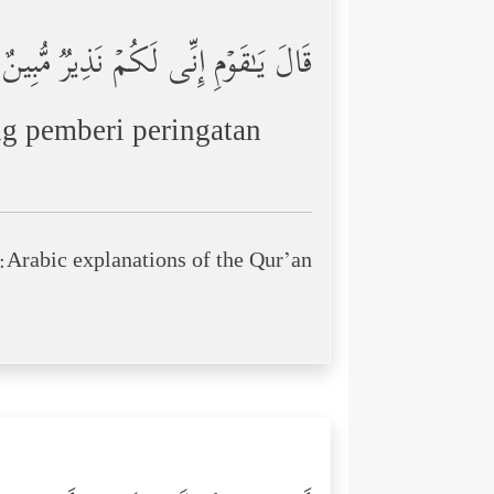
قَالَ یَـٰقَوۡمِ إِنِّی لَكُمۡ نَذِیرࣱ مُّبِینٌ
g pemberi peringatan
Arabic explanations of the Qur’an: