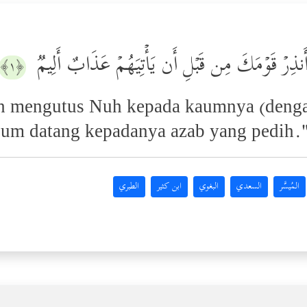
َنۡ أَنذِرۡ قَوۡمَكَ مِن قَبۡلِ أَن یَأۡتِیَهُمۡ عَذَابٌ أَلِیمࣱ
﴿١﴾
 mengutus Nuh kepada kaumnya (dengan
um datang kepadanya azab yang pedih.
المُيسَّر
السعدي
البغوي
ابن كثير
الطبري