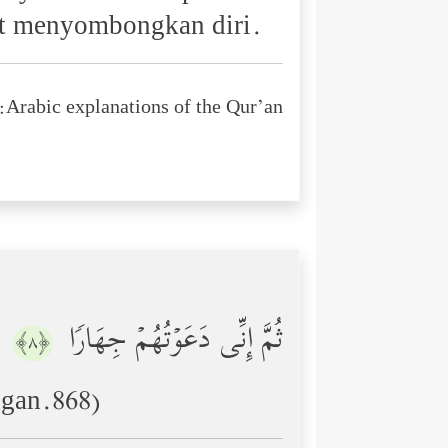
at menyombongkan diri.
Arabic explanations of the Qur’an:
ثُمَّ إِنِّی دَعَوۡتُهُمۡ جِهَارࣰا
﴿٨﴾
ngan.868)