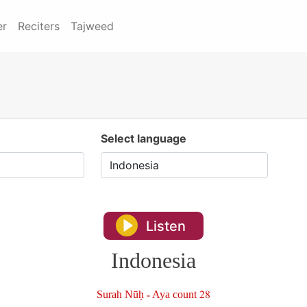
er
Reciters
Tajweed
Select language
Listen
Indonesia
Surah Nūḥ - Aya count 28