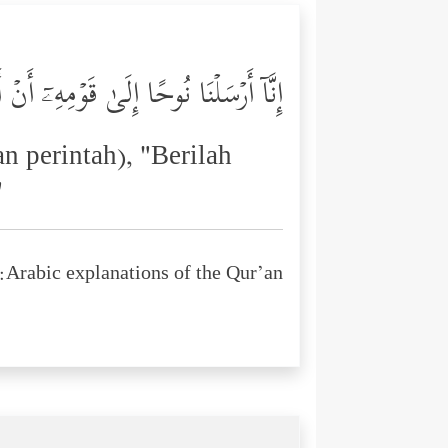
إِنَّاۤ أَرۡسَلۡنَا نُوحًا إِلَىٰ قَوۡمِهِۦۤ أ
 perintah), "Berilah
"
Arabic explanations of the Qur’an: