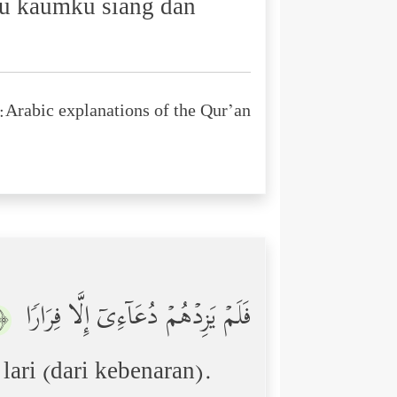
ru kaumku siang dan
Arabic explanations of the Qur’an:
فَلَمۡ یَزِدۡهُمۡ دُعَاۤءِیۤ إِلَّا فِرَارࣰا
﴿٦﴾
lari (dari kebenaran).