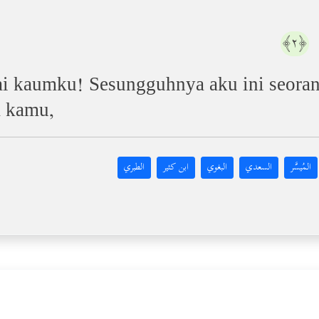
﴿٢﴾
ai kaumku! Sesungguhnya aku ini seoran
a kamu,
المُيسَّر
السعدي
البغوي
ابن كثير
الطبري