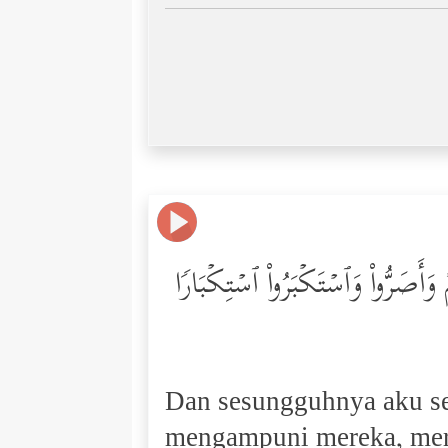
 وَأَصَرُّواْ وَٱسۡتَكۡبَرُواْ ٱسۡتِكۡبَارࣰا
Dan sesungguhnya aku se
mengampuni mereka, mer