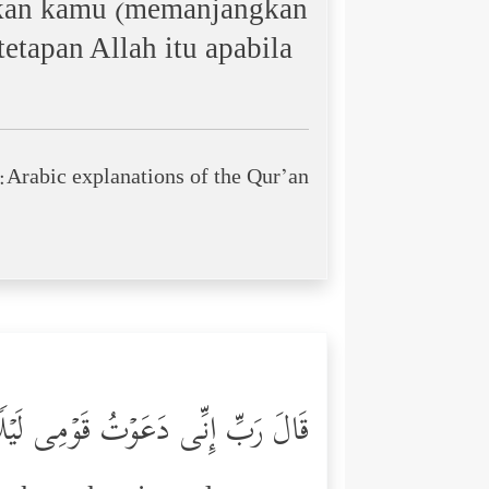
kan kamu (memanjangkan
tapan Allah itu apabila
Arabic explanations of the Qur’an:
قَالَ رَبِّ إِنِّی دَعَوۡتُ قَوۡمِی لَیۡلࣰ