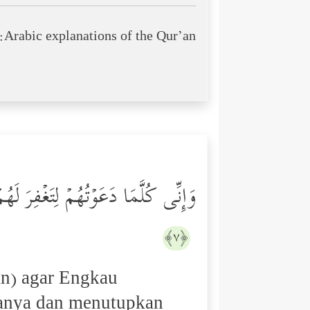
Arabic explanations of the Qur’an:
وَإِنِّی كُلَّمَا دَعَوۡتُهُمۡ لِتَغۡفِرَ لَهُم
﴿٧﴾
an) agar Engkau
ganya dan menutupkan