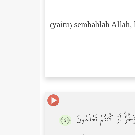
(yaitu) sembahlah Allah,
خَّرُۚ لَوۡ كُنتُمۡ تَعۡلَمُونَ
﴿٤﴾