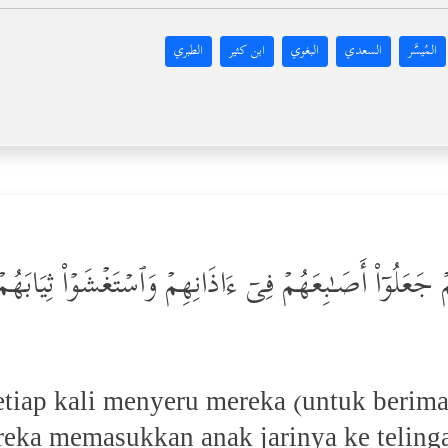
المُيسَّر
السعدي
البغوي
ابن كثير
الطبري
ۡ جَعَلُوۤاْ أَصَـٰبِعَهُمۡ فِیۤ ءَاذَانِهِمۡ وَٱسۡتَغۡشَوۡاْ ثِیَابَهُمۡ
tiap kali menyeru mereka (untuk berim
eka memasukkan anak jarinya ke telin