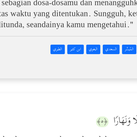
 sebagian dosa-dosamu dan menangguh
s waktu yang ditentukan. Sungguh, kete
 ditunda, seandainya kamu mengetahui."
المُيسَّر
السعدي
البغوي
ابن كثير
الطبري
ا وَنَهَارࣰا
﴿٥﴾