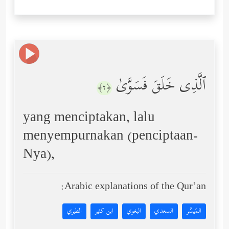
ٱلَّذِی خَلَقَ فَسَوَّىٰ
﴿٢﴾
yang menciptakan, lalu
menyempurnakan (penciptaan-
Nya),
Arabic explanations of the Qur’an:
المُيسَّر
السعدي
البغوي
ابن كثير
الطبري