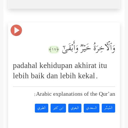
وَٱلۡـَٔاخِرَةُ خَیۡرࣱ وَأَبۡقَىٰۤ
﴿١٧﴾
padahal kehidupan akhirat itu
lebih baik dan lebih kekal.
Arabic explanations of the Qur’an:
المُيسَّر
السعدي
البغوي
ابن كثير
الطبري