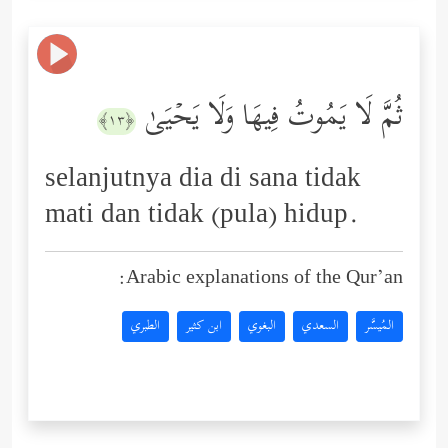
ثُمَّ لَا یَمُوتُ فِیهَا وَلَا یَحۡیَىٰ
﴿١٣﴾
selanjutnya dia di sana tidak
mati dan tidak (pula) hidup.
Arabic explanations of the Qur’an:
المُيسَّر
السعدي
البغوي
ابن كثير
الطبري