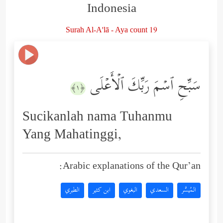
Indonesia
Surah Al-A'lā - Aya count 19
سَبِّحِ ٱسۡمَ رَبِّكَ ٱلۡأَعۡلَى
﴿١﴾
Sucikanlah nama Tuhanmu
Yang Mahatinggi,
Arabic explanations of the Qur’an:
المُيسَّر
السعدي
البغوي
ابن كثير
الطبري