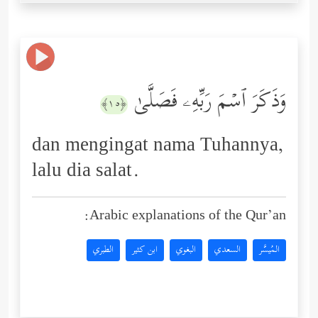
وَذَكَرَ ٱسۡمَ رَبِّهِۦ فَصَلَّىٰ
﴿١٥﴾
dan mengingat nama Tuhannya,
lalu dia salat.
Arabic explanations of the Qur’an:
المُيسَّر
السعدي
البغوي
ابن كثير
الطبري