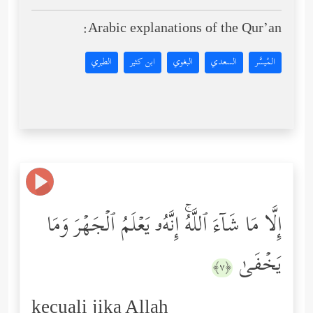
Arabic explanations of the Qur’an:
المُيسَّر
السعدي
البغوي
ابن كثير
الطبري
إِلَّا مَا شَاۤءَ ٱللَّهُۚ إِنَّهُۥ یَعۡلَمُ ٱلۡجَهۡرَ وَمَا
یَخۡفَىٰ
﴿٧﴾
kecuali jika Allah