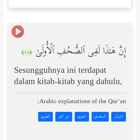
إِنَّ هَـٰذَا لَفِی ٱلصُّحُفِ ٱلۡأُولَىٰ
﴿١٨﴾
Sesungguhnya ini terdapat
dalam kitab-kitab yang dahulu,
Arabic explanations of the Qur’an:
المُيسَّر
السعدي
البغوي
ابن كثير
الطبري