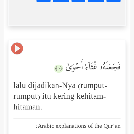
فَجَعَلَهُۥ غُثَاۤءً أَحۡوَىٰ
﴿٥﴾
lalu dijadikan-Nya (rumput-
rumput) itu kering kehitam-
hitaman.
Arabic explanations of the Qur’an: