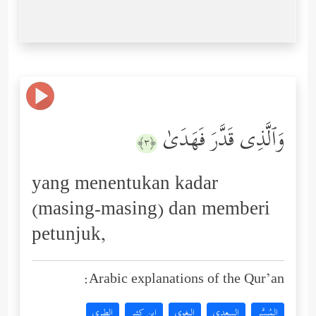
وَٱلَّذِی قَدَّرَ فَهَدَىٰ
﴿٣﴾
yang menentukan kadar
(masing-masing) dan memberi
petunjuk,
Arabic explanations of the Qur’an:
المُيسَّر
السعدي
البغوي
ابن كثير
الطبري