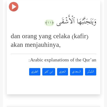
وَیَتَجَنَّبُهَا ٱلۡأَشۡقَى
﴿١١﴾
dan orang yang celaka (kafir)
akan menjauhinya,
Arabic explanations of the Qur’an:
المُيسَّر
السعدي
البغوي
ابن كثير
الطبري