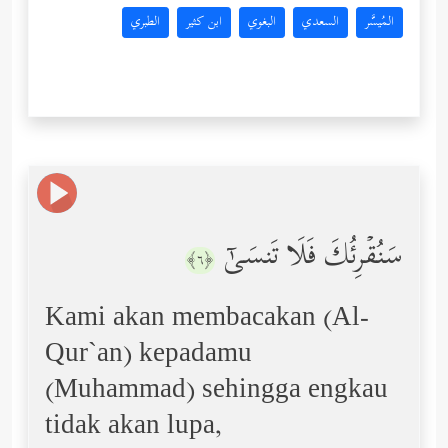
المُيسَّر
السعدي
البغوي
ابن كثير
الطبري
سَنُقۡرِئُكَ فَلَا تَنسَىٰۤ
﴿٦﴾
Kami akan membacakan (Al-
Qur`an) kepadamu
(Muhammad) sehingga engkau
tidak akan lupa,