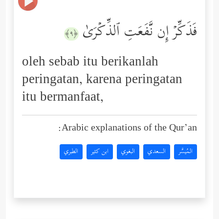
فَذَكِّرۡ إِن نَّفَعَتِ ٱلذِّكۡرَىٰ
﴿٩﴾
oleh sebab itu berikanlah
peringatan, karena peringatan
itu bermanfaat,
Arabic explanations of the Qur’an:
المُيسَّر
السعدي
البغوي
ابن كثير
الطبري