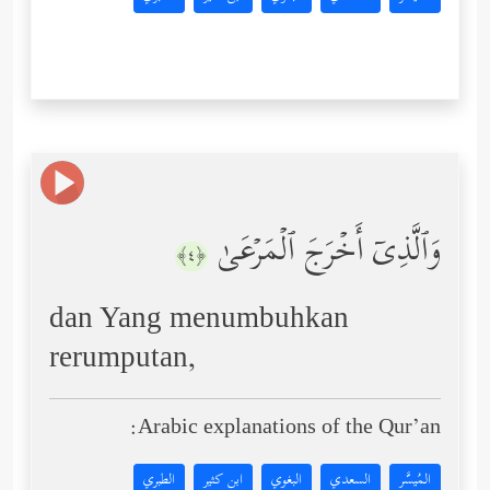
وَٱلَّذِیۤ أَخۡرَجَ ٱلۡمَرۡعَىٰ
﴿٤﴾
dan Yang menumbuhkan
rerumputan,
Arabic explanations of the Qur’an:
المُيسَّر
السعدي
البغوي
ابن كثير
الطبري