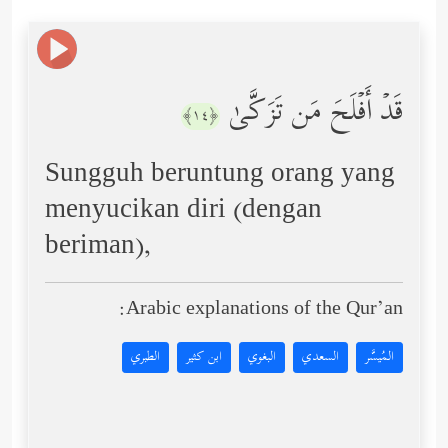
قَدۡ أَفۡلَحَ مَن تَزَكَّىٰ
﴿١٤﴾
Sungguh beruntung orang yang
menyucikan diri (dengan
beriman),
Arabic explanations of the Qur’an:
المُيسَّر
السعدي
البغوي
ابن كثير
الطبري