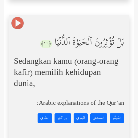
بَلۡ تُؤۡثِرُونَ ٱلۡحَیَوٰةَ ٱلدُّنۡیَا
﴿١٦﴾
Sedangkan kamu (orang-orang
kafir) memilih kehidupan
dunia,
Arabic explanations of the Qur’an:
المُيسَّر
السعدي
البغوي
ابن كثير
الطبري