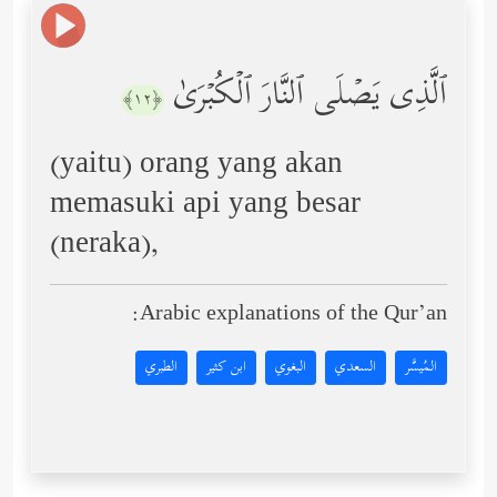
ٱلَّذِی یَصۡلَى ٱلنَّارَ ٱلۡكُبۡرَىٰ
﴿١٢﴾
(yaitu) orang yang akan
memasuki api yang besar
(neraka),
Arabic explanations of the Qur’an:
المُيسَّر
السعدي
البغوي
ابن كثير
الطبري