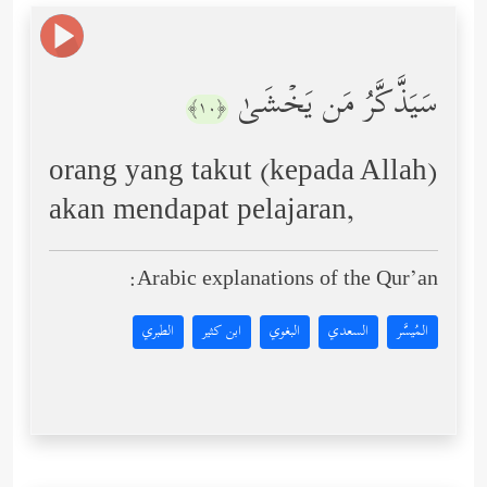
سَیَذَّكَّرُ مَن یَخۡشَىٰ
﴿١٠﴾
orang yang takut (kepada Allah)
akan mendapat pelajaran,
Arabic explanations of the Qur’an:
المُيسَّر
السعدي
البغوي
ابن كثير
الطبري