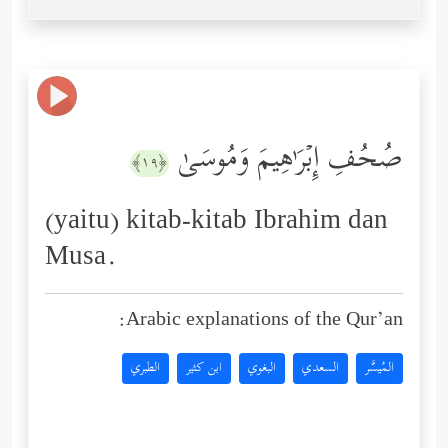
صُحُفِ إِبۡرَ ٰ⁠هِیمَ وَمُوسَىٰ
﴿١٩﴾
(yaitu) kitab-kitab Ibrahim dan
Musa.
Arabic explanations of the Qur’an:
المُيسَّر
السعدي
البغوي
ابن كثير
الطبري