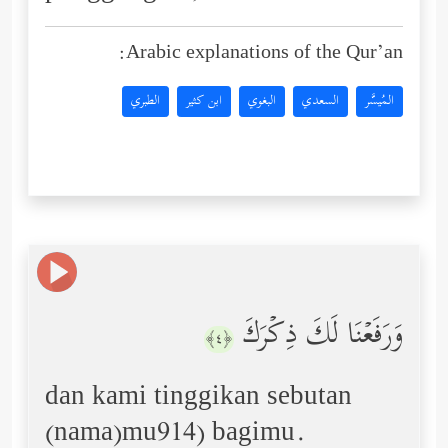
Arabic explanations of the Qur’an:
المُيسَّر
السعدي
البغوي
ابن كثير
الطبري
وَرَفَعۡنَا لَكَ ذِكۡرَكَ
﴿٤﴾
dan kami tinggikan sebutan
(nama)mu914) bagimu.