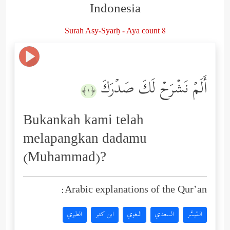
Indonesia
Surah Asy-Syarḥ - Aya count 8
أَلَمۡ نَشۡرَحۡ لَكَ صَدۡرَكَ
﴿١﴾
Bukankah kami telah
melapangkan dadamu
(Muhammad)?
Arabic explanations of the Qur’an:
المُيسَّر
السعدي
البغوي
ابن كثير
الطبري