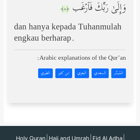
وَإِلَىٰ رَبِّكَ فَٱرۡغَب
﴿٨﴾
dan hanya kepada Tuhanmulah
engkau berharap.
Arabic explanations of the Qur’an:
المُيسَّر
السعدي
البغوي
ابن كثير
الطبري
Holy Quran
Hajj and Umrah
Eid Al Adha