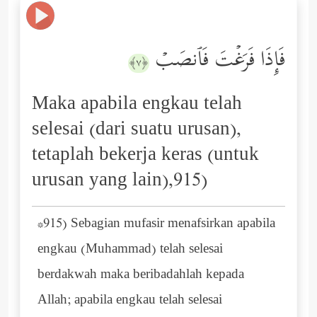
فَإِذَا فَرَغۡتَ فَٱنصَبۡ
﴿٧﴾
Maka apabila engkau telah
selesai (dari suatu urusan),
tetaplah bekerja keras (untuk
urusan yang lain),915)
*915) Sebagian mufasir menafsirkan apabila
engkau (Muhammad) telah selesai
berdakwah maka beribadahlah kepada
Allah; apabila engkau telah selesai