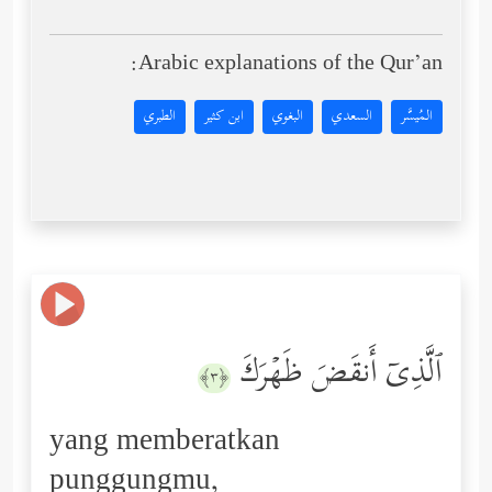
Arabic explanations of the Qur’an:
المُيسَّر
السعدي
البغوي
ابن كثير
الطبري
ٱلَّذِیۤ أَنقَضَ ظَهۡرَكَ
﴿٣﴾
yang memberatkan
punggungmu,