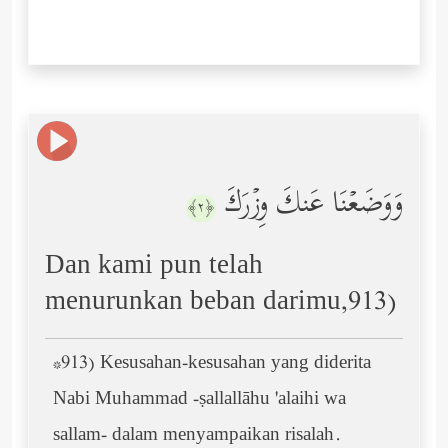
وَوَضَعۡنَا عَنكَ وِزۡرَكَ
﴿٢﴾
Dan kami pun telah
menurunkan beban darimu,913)
*913) Kesusahan-kesusahan yang diderita
Nabi Muhammad -ṣallallāhu 'alaihi wa
sallam- dalam menyampaikan risalah.