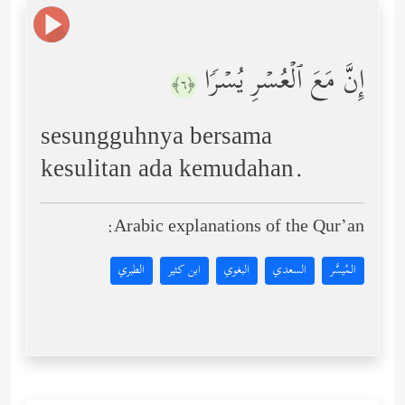
إِنَّ مَعَ ٱلۡعُسۡرِ یُسۡرࣰا
﴿٦﴾
sesungguhnya bersama
kesulitan ada kemudahan.
Arabic explanations of the Qur’an:
المُيسَّر
السعدي
البغوي
ابن كثير
الطبري