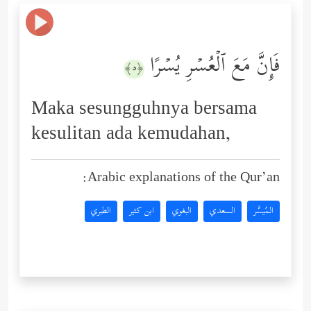
فَإِنَّ مَعَ ٱلۡعُسۡرِ یُسۡرًا
﴿٥﴾
Maka sesungguhnya bersama
kesulitan ada kemudahan,
Arabic explanations of the Qur’an:
المُيسَّر
السعدي
البغوي
ابن كثير
الطبري