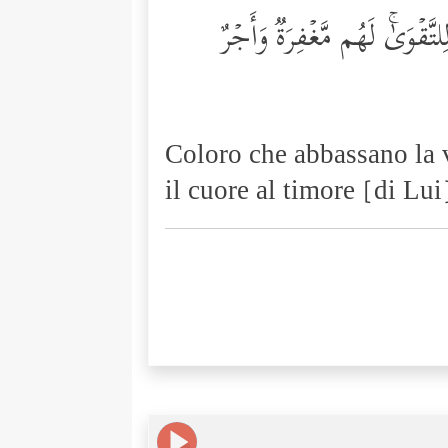
تَّقۡوَىٰۚ لَهُم مَّغۡفِرَةࣱ وَأَجۡرٌ
Coloro che abbassano la v
il cuore al timore [di L