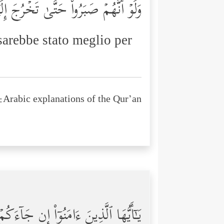
وَلَوۡ أَنَّهُمۡ صَبَرُواْ حَتَّىٰ تَخۡرُجَ إِل
sarebbe stato meglio per
Arabic explanations of the Qur’an:
یَـٰۤأَیُّهَا ٱلَّذِینَ ءَامَنُوۤاْ إِن جَاۤءَكُمۡ