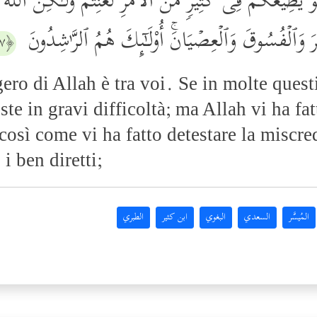
ۡ یُطِیعُكُمۡ فِی كَثِیرࣲ مِّنَ ٱلۡأَمۡرِ لَعَنِتُّمۡ وَلَـٰكِنَّ ٱللَّهَ 
َ وَٱلۡفُسُوقَ وَٱلۡعِصۡیَانَۚ أُوْلَـٰۤىِٕكَ هُمُ ٱلرَّ ٰ⁠شِدُونَ
﴿٧﴾
ero di Allah è tra voi. Se in molte ques
ste in gravi difficoltà; ma Allah vi ha fat
, così come vi ha fatto detestare la miscre
i ben diretti;
المُيسَّر
السعدي
البغوي
ابن كثير
الطبري