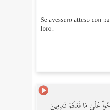
Se avessero atteso con pa
loro.
ۡبِحُواْ عَلَىٰ مَا فَعَلۡتُمۡ نَـٰدِمِینَ