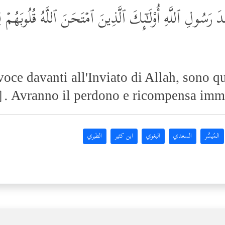
 رَسُولِ ٱللَّهِ أُوْلَـٰۤىِٕكَ ٱلَّذِینَ ٱمۡتَحَنَ ٱللَّهُ قُلُوبَهُمۡ لِل
oce davanti all'Inviato di Allah, sono qu
ui]. Avranno il perdono e ricompensa im
المُيسَّر
السعدي
البغوي
ابن كثير
الطبري