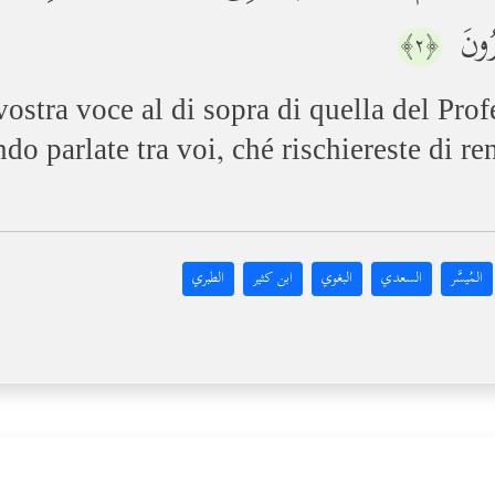
ُرُونَ
﴿٢﴾
vostra voce al di sopra di quella del Prof
do parlate tra voi, ché rischiereste di r
المُيسَّر
السعدي
البغوي
ابن كثير
الطبري