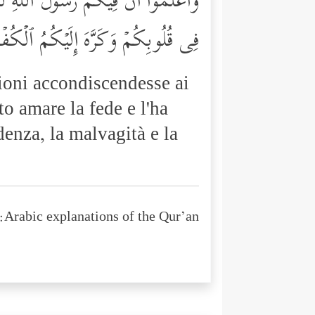
وَٱعۡلَمُوۤاْ أَنَّ فِیكُمۡ رَسُولَ ٱللَّهِۚ لَو
فِی قُلُوبِكُمۡ وَكَرَّهَ إِلَیۡكُمُ ٱلۡكُفۡر
tioni accondiscendesse ai
to amare la fede e l'ha
denza, la malvagità e la
Arabic explanations of the Qur’an: