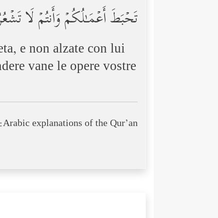
تَحۡبَطَ أَعۡمَـٰلُكُمۡ وَأَنتُمۡ لَا تَشۡع
eta, e non alzate con lui
endere vane le opere vostre
Arabic explanations of the Qur’an: