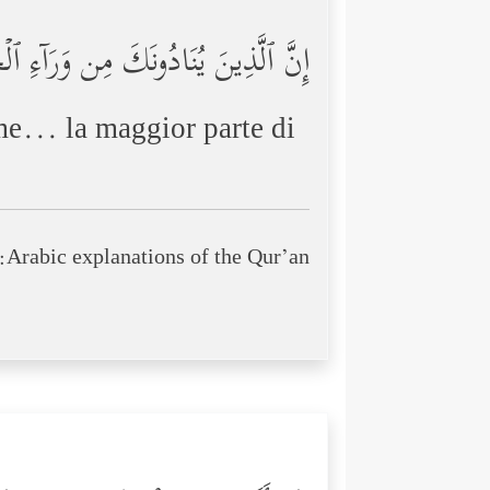
إِنَّ ٱلَّذِینَ یُنَادُونَكَ مِن وَرَاۤءِ ٱل
me... la maggior parte di
Arabic explanations of the Qur’an: