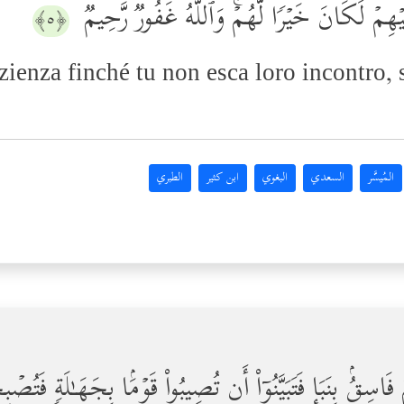
َیۡهِمۡ لَكَانَ خَیۡرࣰا لَّهُمۡۚ وَٱللَّهُ غَفُورࣱ رَّحِیمࣱ
﴿٥﴾
zienza finché tu non esca loro incontro, 
المُيسَّر
السعدي
البغوي
ابن كثير
الطبري
 فَاسِقُۢ بِنَبَإࣲ فَتَبَیَّنُوۤاْ أَن تُصِیبُواْ قَوۡمَۢا بِجَهَـٰلَةࣲ فَتُص