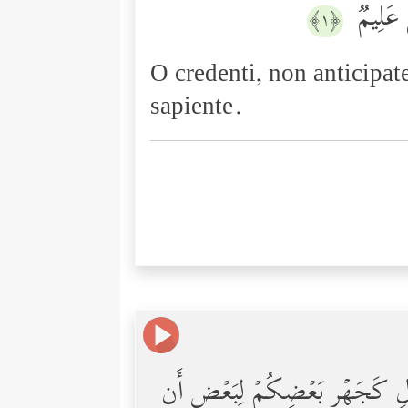
عٌ عَلِیمࣱ
﴿١﴾
O credenti, non anticipat
sapiente.
ِٱلۡقَوۡلِ كَجَهۡرِ بَعۡضِكُمۡ لِبَعۡضٍ أَن