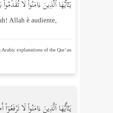
یَـٰۤأَیُّهَا ٱلَّذِینَ ءَامَنُواْ لَا تُقَدِّمُوا
ah! Allah è audiente,
Arabic explanations of the Qur’an:
یَـٰۤأَیُّهَا ٱلَّذِینَ ءَامَنُواْ لَا تَرۡفَع