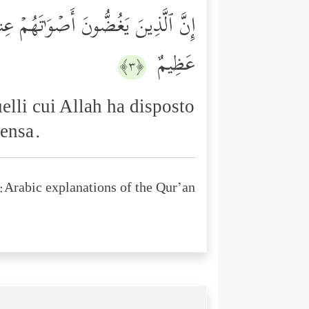
إِنَّ ٱلَّذِینَ یَغُضُّونَ أَصۡوَ ٰ⁠تَهُمۡ عِندَ
عَظِیمٌ
﴿٣﴾
elli cui Allah ha disposto
mensa.
Arabic explanations of the Qur’an: