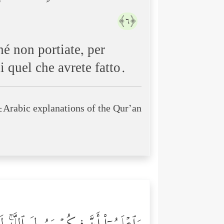
﴿٦﴾
hé non portiate, per
i quel che avrete fatto.
Arabic explanations of the Qur’an: