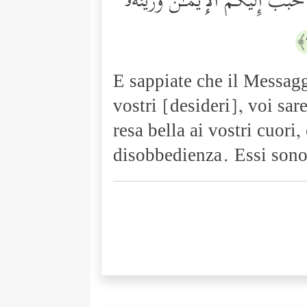
حَبَّبَ إِلَیۡكُمُ ٱلۡإِیمَـٰنَ وَزَیَّنَهُۥ
E sappiate che il Messagg
vostri [desideri], voi sare
resa bella ai vostri cuori
disobbedienza. Essi sono 