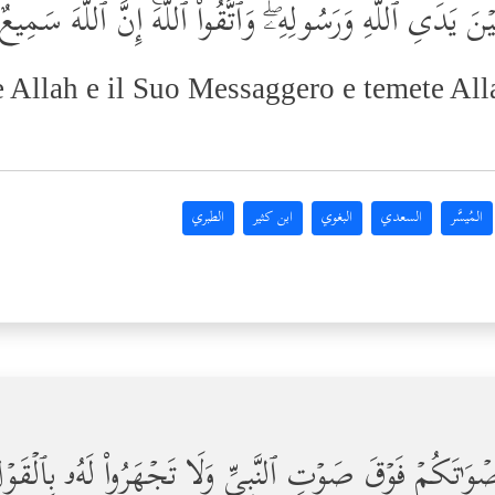
ْ بَیۡنَ یَدَیِ ٱللَّهِ وَرَسُولِهِۦۖ وَٱتَّقُواْ ٱللَّهَۚ إِنَّ ٱللَّهَ سَمِی
e Allah e il Suo Messaggero e temete All
المُيسَّر
السعدي
البغوي
ابن كثير
الطبري
ُوۤاْ أَصۡوَ ٰ⁠تَكُمۡ فَوۡقَ صَوۡتِ ٱلنَّبِیِّ وَلَا تَجۡهَرُواْ لَهُۥ ب