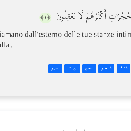
ۡحُجُرَ ٰ⁠تِ أَكۡثَرُهُمۡ لَا یَعۡقِلُونَ
﴿٤﴾
iamano dall'esterno delle tue stanze inti
lla.
المُيسَّر
السعدي
البغوي
ابن كثير
الطبري