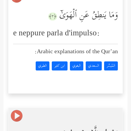
وَمَا یَنطِقُ عَنِ ٱلۡهَوَىٰۤ
﴿٣﴾
e neppure parla d'impulso:
Arabic explanations of the Qur’an:
المُيسَّر
السعدي
البغوي
ابن كثير
الطبري