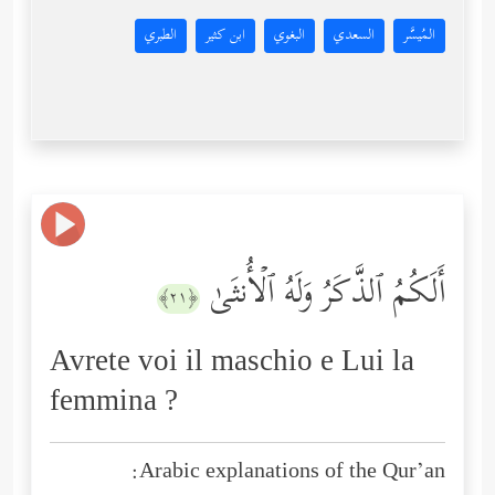
المُيسَّر
السعدي
البغوي
ابن كثير
الطبري
أَلَكُمُ ٱلذَّكَرُ وَلَهُ ٱلۡأُنثَىٰ
﴿٢١﴾
Avrete voi il maschio e Lui la
femmina ?
Arabic explanations of the Qur’an: