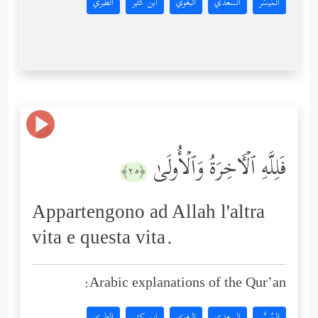
المُيسَّر
السعدي
البغوي
ابن كثير
الطبري
فَلِلَّهِ ٱلۡـَٔاخِرَةُ وَٱلۡأُولَىٰ
﴿٢٥﴾
Appartengono ad Allah l'altra
vita e questa vita.
Arabic explanations of the Qur’an:
المُيسَّر
السعدي
البغوي
ابن كثير
الطبري