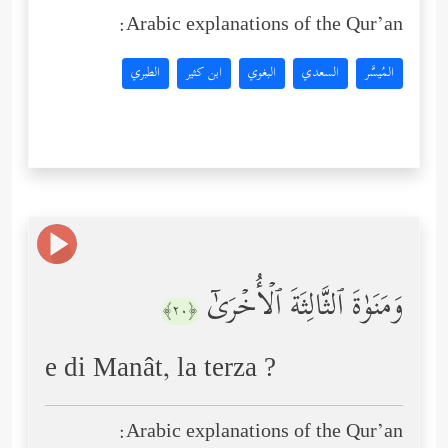
Arabic explanations of the Qur’an:
المُيسَّر
السعدي
البغوي
ابن كثير
الطبري
وَمَنَوٰةَ ٱلثَّالِثَةَ ٱلۡأُخۡرَىٰۤ
﴿٢٠﴾
e di Manât, la terza ?
Arabic explanations of the Qur’an: