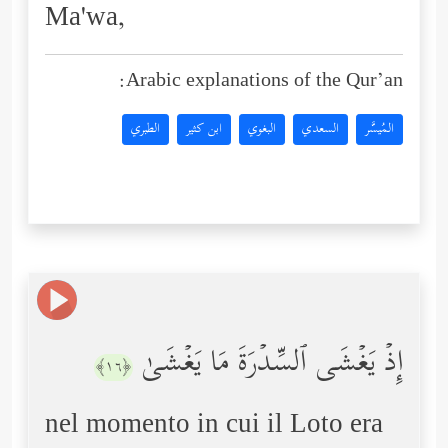
Ma'wa,
Arabic explanations of the Qur’an:
المُيسَّر
السعدي
البغوي
ابن كثير
الطبري
إِذۡ یَغۡشَى ٱلسِّدۡرَةَ مَا یَغۡشَىٰ
﴿١٦﴾
nel momento in cui il Loto era