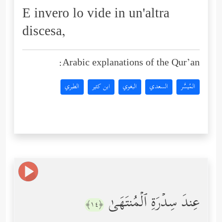
E invero lo vide in un'altra
discesa,
Arabic explanations of the Qur’an:
المُيسَّر
السعدي
البغوي
ابن كثير
الطبري
عِندَ سِدۡرَةِ ٱلۡمُنتَهَىٰ
﴿١٤﴾