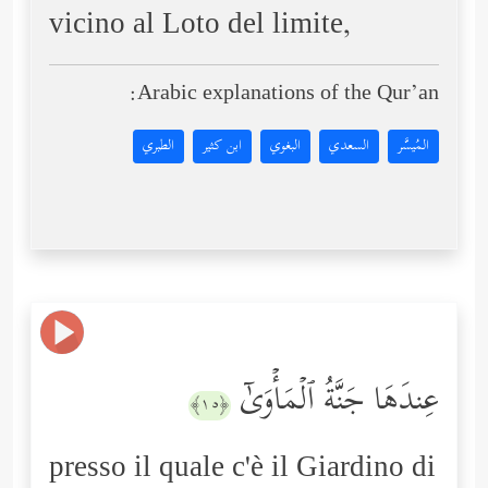
vicino al Loto del limite,
Arabic explanations of the Qur’an:
المُيسَّر
السعدي
البغوي
ابن كثير
الطبري
عِندَهَا جَنَّةُ ٱلۡمَأۡوَىٰۤ
﴿١٥﴾
presso il quale c'è il Giardino di