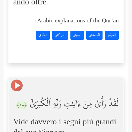
andò oltre.
Arabic explanations of the Qur’an:
المُيسَّر
السعدي
البغوي
ابن كثير
الطبري
لَقَدۡ رَأَىٰ مِنۡ ءَایَـٰتِ رَبِّهِ ٱلۡكُبۡرَىٰۤ
﴿١٨﴾
Vide davvero i segni più grandi