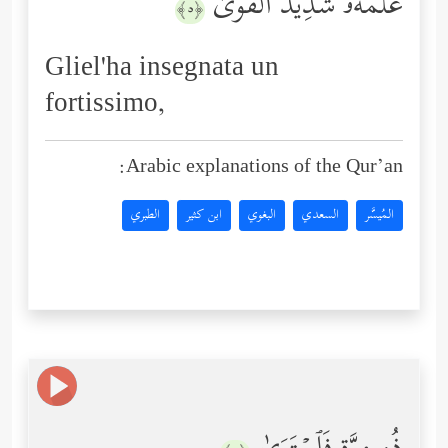
عَلَّمَهُۥ شَدِیدُ ٱلۡقُوَىٰ
﴿٥﴾
Gliel'ha insegnata un
fortissimo,
Arabic explanations of the Qur’an:
المُيسَّر
السعدي
البغوي
ابن كثير
الطبري