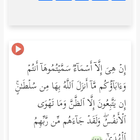
إِنۡ هِیَ إِلَّاۤ أَسۡمَاۤءࣱ سَمَّیۡتُمُوهَاۤ أَنتُمۡ
وَءَابَاۤؤُكُم مَّاۤ أَنزَلَ ٱللَّهُ بِهَا مِن سُلۡطَـٰنٍۚ
إِن یَتَّبِعُونَ إِلَّا ٱلظَّنَّ وَمَا تَهۡوَى
ٱلۡأَنفُسُۖ وَلَقَدۡ جَاۤءَهُم مِّن رَّبِّهِمُ
ٱلۡهُدَىٰۤ