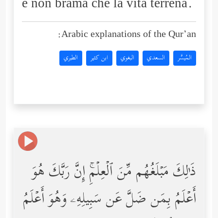
e non brama che la vita terrena.
Arabic explanations of the Qur’an:
المُيسَّر
السعدي
البغوي
ابن كثير
الطبري
ذَ ٰ⁠لِكَ مَبۡلَغُهُم مِّنَ ٱلۡعِلۡمِۚ إِنَّ رَبَّكَ هُوَ
أَعۡلَمُ بِمَن ضَلَّ عَن سَبِیلِهِۦ وَهُوَ أَعۡلَمُ