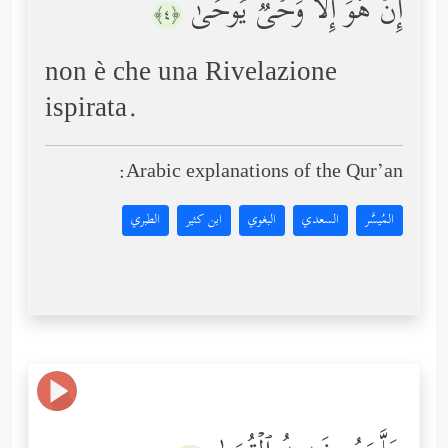
إِنۡ هُوَ إِلَّا وَحۡیࣱ یُوحَىٰ
﴿٤﴾
non è che una Rivelazione
ispirata.
Arabic explanations of the Qur’an:
المُيسَّر
السعدي
البغوي
ابن كثير
الطبري