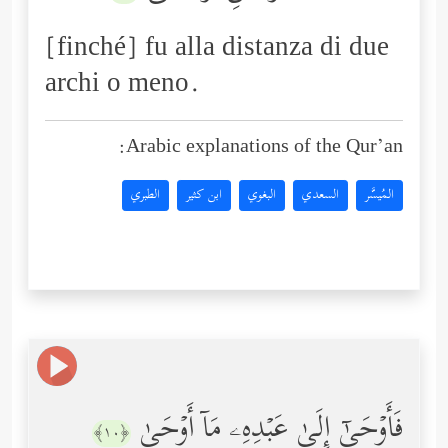
[finché] fu alla distanza di due
archi o meno.
Arabic explanations of the Qur’an:
المُيسَّر
السعدي
البغوي
ابن كثير
الطبري
فَأَوۡحَىٰۤ إِلَىٰ عَبۡدِهِۦ مَاۤ أَوۡحَىٰ
﴿١٠﴾