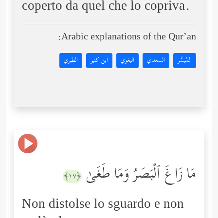
coperto da quel che lo copriva.
Arabic explanations of the Qur’an:
المُيسَّر
السعدي
البغوي
ابن كثير
الطبري
مَا زَاغَ ٱلۡبَصَرُ وَمَا طَغَىٰ
﴿١٧﴾
Non distolse lo sguardo e non