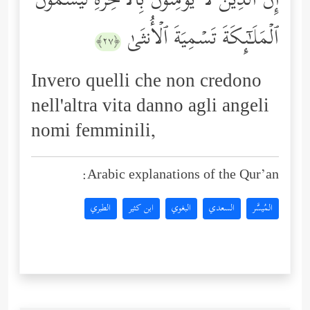
إِنَّ ٱلَّذِینَ لَا یُؤۡمِنُونَ بِٱلۡـَٔاخِرَةِ لَیُسَمُّونَ
ٱلۡمَلَـٰۤىِٕكَةَ تَسۡمِیَةَ ٱلۡأُنثَىٰ
﴿٢٧﴾
Invero quelli che non credono
nell'altra vita danno agli angeli
nomi femminili,
Arabic explanations of the Qur’an:
المُيسَّر
السعدي
البغوي
ابن كثير
الطبري