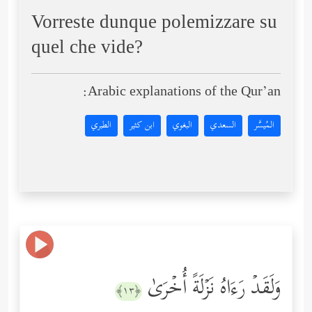
Vorreste dunque polemizzare su
quel che vide?
Arabic explanations of the Qur’an:
المُيسَّر
السعدي
البغوي
ابن كثير
الطبري
وَلَقَدۡ رَءَاهُ نَزۡلَةً أُخۡرَىٰ
﴿١٣﴾