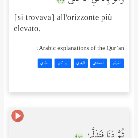
﴿٧﴾
[si trovava] all'orizzonte più
elevato,
Arabic explanations of the Qur’an:
المُيسَّر
السعدي
البغوي
ابن كثير
الطبري
ثُمَّ دَنَا فَتَدَلَّىٰ
﴿٨﴾