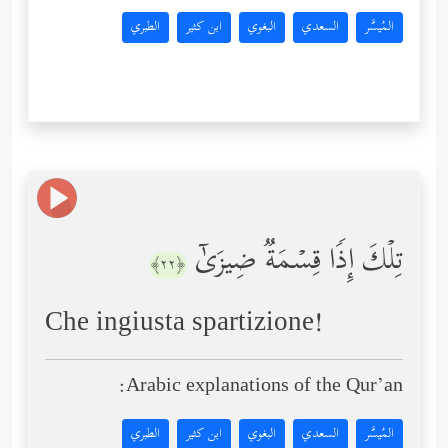
المُيسَّر
السعدي
البغوي
ابن كثير
الطبري
تِلۡكَ إِذࣰا قِسۡمَةࣱ ضِیزَىٰۤ
﴿٢٢﴾
Che ingiusta spartizione!
Arabic explanations of the Qur’an:
المُيسَّر
السعدي
البغوي
ابن كثير
الطبري