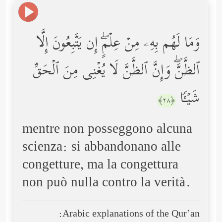
وَمَا لَهُم بِهِۦ مِنۡ عِلۡمٍۖ إِن یَتَّبِعُونَ إِلَّا
ٱلظَّنَّۖ وَإِنَّ ٱلظَّنَّ لَا یُغۡنِی مِنَ ٱلۡحَقِّ
شَیۡـࣰٔا
﴿٢٨﴾
mentre non posseggono alcuna
scienza: si abbandonano alle
congetture, ma la congettura
non può nulla contro la verità.
Arabic explanations of the Qur’an: