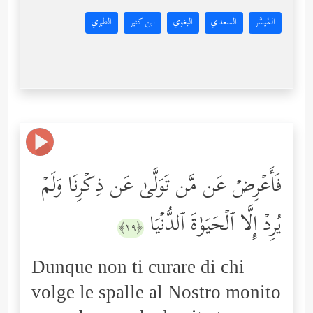
المُيسَّر
السعدي
البغوي
ابن كثير
الطبري
فَأَعۡرِضۡ عَن مَّن تَوَلَّىٰ عَن ذِكۡرِنَا وَلَمۡ
یُرِدۡ إِلَّا ٱلۡحَیَوٰةَ ٱلدُّنۡیَا
﴿٢٩﴾
Dunque non ti curare di chi
volge le spalle al Nostro monito