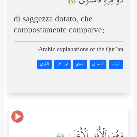
ذُو مِرَّةࣲ فَٱسۡتَوَىٰ
﴿٦﴾
di saggezza dotato, che
compostamente comparve:
Arabic explanations of the Qur’an:
المُيسَّر
السعدي
البغوي
ابن كثير
الطبري
وَهُوَ بِٱلۡأُفُقِ ٱلۡأَعۡلَىٰ