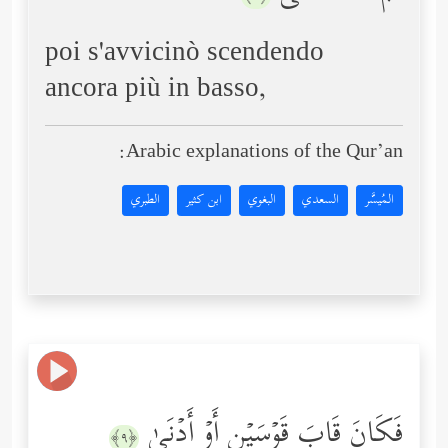
poi s'avvicinò scendendo
ancora più in basso,
Arabic explanations of the Qur’an:
المُيسَّر
السعدي
البغوي
ابن كثير
الطبري
فَكَانَ قَابَ قَوۡسَیۡنِ أَوۡ أَدۡنَىٰ
﴿٩﴾