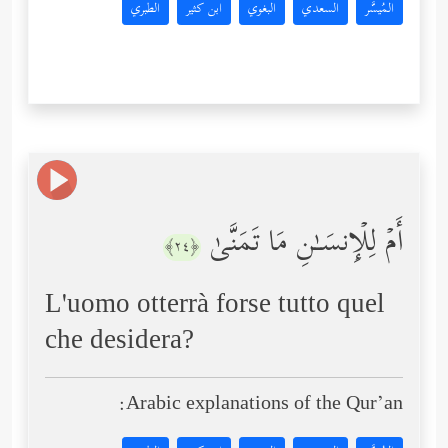
المُيسَّر
السعدي
البغوي
ابن كثير
الطبري
أَمۡ لِلۡإِنسَـٰنِ مَا تَمَنَّىٰ
﴿٢٤﴾
L'uomo otterrà forse tutto quel
che desidera?
Arabic explanations of the Qur’an: