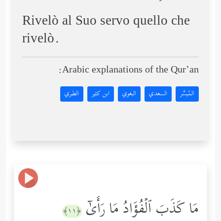
Rivelò al Suo servo quello che
rivelò.
Arabic explanations of the Qur’an:
المُيسَّر
السعدي
البغوي
ابن كثير
الطبري
مَا كَذَبَ ٱلۡفُؤَادُ مَا رَأَىٰۤ
﴿١١﴾