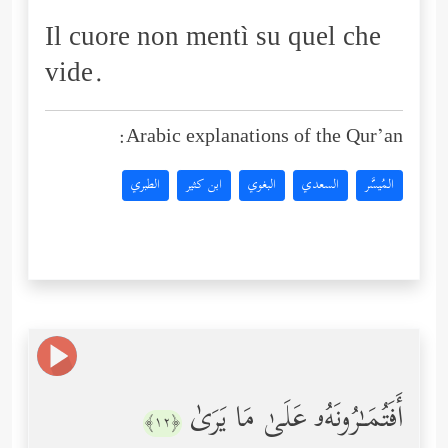
Il cuore non mentì su quel che
vide.
Arabic explanations of the Qur’an:
المُيسَّر
السعدي
البغوي
ابن كثير
الطبري
أَفَتُمَـٰرُونَهُۥ عَلَىٰ مَا یَرَىٰ
﴿١٢﴾