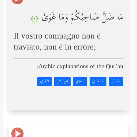
مَا ضَلَّ صَاحِبُكُمۡ وَمَا غَوَىٰ
﴿٢﴾
Il vostro compagno non è
traviato, non è in errore;
Arabic explanations of the Qur’an:
المُيسَّر
السعدي
البغوي
ابن كثير
الطبري