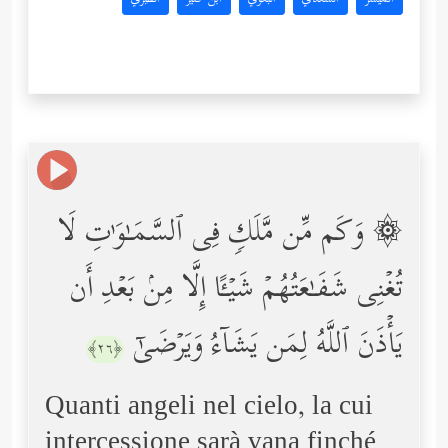
۞ وَكَم مِّن مَّلَكࣲ فِی ٱلسَّمَـٰوَ ٰ⁠تِ لَا
تُغۡنِی شَفَـٰعَتُهُمۡ شَیۡـًٔا إِلَّا مِنۢ بَعۡدِ أَن
یَأۡذَنَ ٱللَّهُ لِمَن یَشَاۤءُ وَیَرۡضَىٰۤ
﴿٢٦﴾
Quanti angeli nel cielo, la cui
intercessione sarà vana finché