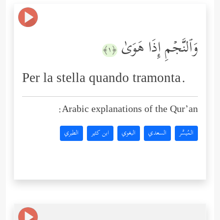
وَٱلنَّجۡمِ إِذَا هَوَىٰ
﴿١﴾
Per la stella quando tramonta.
Arabic explanations of the Qur’an:
المُيسَّر
السعدي
البغوي
ابن كثير
الطبري