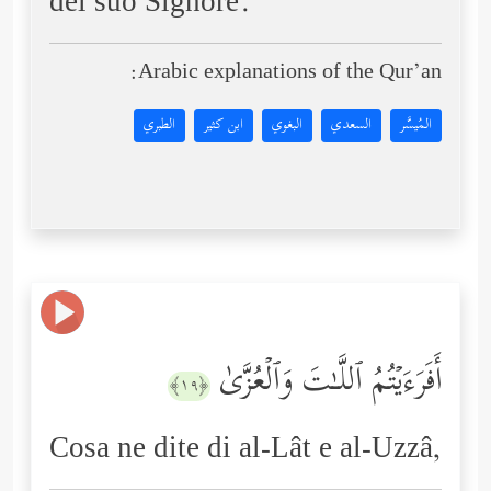
del suo Signore.
Arabic explanations of the Qur’an:
المُيسَّر
السعدي
البغوي
ابن كثير
الطبري
أَفَرَءَیۡتُمُ ٱللَّـٰتَ وَٱلۡعُزَّىٰ
﴿١٩﴾
Cosa ne dite di al-Lât e al-Uzzâ,