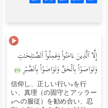
إِلَّا ٱلَّذِینَ ءَامَنُواْ وَعَمِلُواْ ٱلصَّـٰلِحَـٰتِ
وَتَوَاصَوۡاْ بِٱلۡحَقِّ وَتَوَاصَوۡاْ بِٱلصَّبۡرِ
﴿٣﴾
信仰し、正しい行い*を行
い、真理（の固守とアッラー
*への服従）を勧め合い、忍