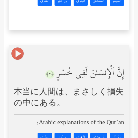
المُيسَّر
السعدي
البغوي
ابن كثير
الطبري
إِنَّ ٱلۡإِنسَـٰنَ لَفِی خُسۡرٍ
﴿٢﴾
本当に人間は、まさしく損失
の中にある。
Arabic explanations of the Qur’an:
المُيسَّر
السعدي
البغوي
ابن كثير
الطبري