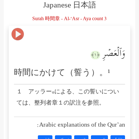
Japanese 日本語
Surah 時間章 - Al-‘Asr - Aya count 3
وَٱلۡعَصۡرِ
﴿١﴾
時間にかけて（誓う）。¹
１ アッラー*による、この誓いについ
ては、整列者章１の訳注を参照。
Arabic explanations of the Qur’an: