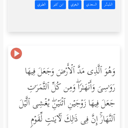
المُيسَّر
السعدي
البغوي
ابن كثير
الطبري
وَهُوَ ٱلَّذِی مَدَّ ٱلۡأَرۡضَ وَجَعَلَ فِیهَا
رَوَ ٰ⁠سِیَ وَأَنۡهَـٰرࣰاۖ وَمِن كُلِّ ٱلثَّمَرَ ٰ⁠تِ
جَعَلَ فِیهَا زَوۡجَیۡنِ ٱثۡنَیۡنِۖ یُغۡشِی ٱلَّیۡلَ
ٱلنَّهَارَۚ إِنَّ فِی ذَ ٰ⁠لِكَ لَـَٔایَـٰتࣲ لِّقَوۡمࣲ