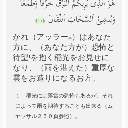
هُوَ ٱلَّذِی یُرِیكُمُ ٱلۡبَرۡقَ خَوۡفࣰا وَطَمَعࣰا
وَیُنشِئُ ٱلسَّحَابَ ٱلثِّقَالَ
﴿١٢﴾
かれ（アッラー*）はあなた
方に、（あなた方が）恐怖と
待望¹を抱く稲光をお見せに
なり、（雨を湛えた）重厚な
雲をお造りになるお方。
１ 稲光には落雷の恐怖もあるが、それ
によって雨を期待することも出来る（ム
ヤッサル２５０頁参照）。