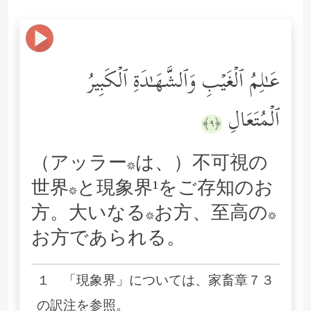
عَـٰلِمُ ٱلۡغَیۡبِ وَٱلشَّهَـٰدَةِ ٱلۡكَبِیرُ
ٱلۡمُتَعَالِ
﴿٩﴾
（アッラー*は、）不可視の
世界*と現象界¹をご存知のお
方。大いなる*お方、至高の*
お方であられる。
１ 「現象界」については、家畜章７３
の訳注を参照。