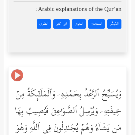
Arabic explanations of the Qur’an:
المُيسَّر
السعدي
البغوي
ابن كثير
الطبري
وَیُسَبِّحُ ٱلرَّعۡدُ بِحَمۡدِهِۦ وَٱلۡمَلَـٰۤىِٕكَةُ مِنۡ
خِیفَتِهِۦ وَیُرۡسِلُ ٱلصَّوَ ٰ⁠عِقَ فَیُصِیبُ بِهَا
مَن یَشَاۤءُ وَهُمۡ یُجَـٰدِلُونَ فِی ٱللَّهِ وَهُوَ