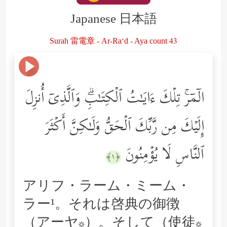
Japanese 日本語
Surah 雷電章 - Ar-Ra‘d - Aya count 43
الۤمۤرۚ تِلۡكَ ءَایَـٰتُ ٱلۡكِتَـٰبِۗ وَٱلَّذِیۤ أُنزِلَ
إِلَیۡكَ مِن رَّبِّكَ ٱلۡحَقُّ وَلَـٰكِنَّ أَكۡثَرَ
ٱلنَّاسِ لَا یُؤۡمِنُونَ
﴿١﴾
アリフ・ラーム・ミーム・
ラー¹。それは啓典の御徴
（アーヤ*）。そして（使徒*