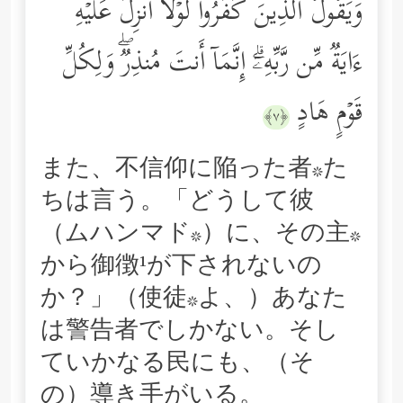
وَیَقُولُ ٱلَّذِینَ كَفَرُواْ لَوۡلَاۤ أُنزِلَ عَلَیۡهِ
ءَایَةࣱ مِّن رَّبِّهِۦۤۗ إِنَّمَاۤ أَنتَ مُنذِرࣱۖ وَلِكُلِّ
قَوۡمٍ هَادٍ
﴿٧﴾
また、不信仰に陥った者*た
ちは言う。「どうして彼
（ムハンマド*）に、その主*
から御徴¹が下されないの
か？」（使徒*よ、）あなた
は警告者でしかない。そし
ていかなる民にも、（そ
の）導き手がいる。