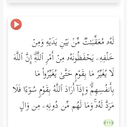
لَهُۥ مُعَقِّبَـٰتࣱ مِّنۢ بَیۡنِ یَدَیۡهِ وَمِنۡ
خَلۡفِهِۦ یَحۡفَظُونَهُۥ مِنۡ أَمۡرِ ٱللَّهِۗ إِنَّ ٱللَّهَ
لَا یُغَیِّرُ مَا بِقَوۡمٍ حَتَّىٰ یُغَیِّرُواْ مَا
بِأَنفُسِهِمۡۗ وَإِذَاۤ أَرَادَ ٱللَّهُ بِقَوۡمࣲ سُوۤءࣰا فَلَا
مَرَدَّ لَهُۥۚ وَمَا لَهُم مِّن دُونِهِۦ مِن وَالٍ
﴿١١﴾