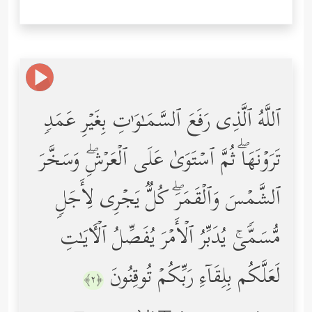
ٱللَّهُ ٱلَّذِی رَفَعَ ٱلسَّمَـٰوَ ٰ⁠تِ بِغَیۡرِ عَمَدࣲ
تَرَوۡنَهَاۖ ثُمَّ ٱسۡتَوَىٰ عَلَى ٱلۡعَرۡشِۖ وَسَخَّرَ
ٱلشَّمۡسَ وَٱلۡقَمَرَۖ كُلࣱّ یَجۡرِی لِأَجَلࣲ
مُّسَمࣰّىۚ یُدَبِّرُ ٱلۡأَمۡرَ یُفَصِّلُ ٱلۡـَٔایَـٰتِ
لَعَلَّكُم بِلِقَاۤءِ رَبِّكُمۡ تُوقِنُونَ
﴿٢﴾