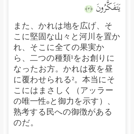
یَتَفَكَّرُونَ
﴿٣﴾
また、かれは地を広げ、そ
こに堅固な山々と河川を置か
れ、そこに全ての果実か
ら、二つの種類¹をお創りに
なったお方。かれは夜を昼
に覆わせられる²。本当にそ
こにはまさしく（アッラー
の唯一性*と御力を示す）、
熟考する民への御徴がある
のだ。