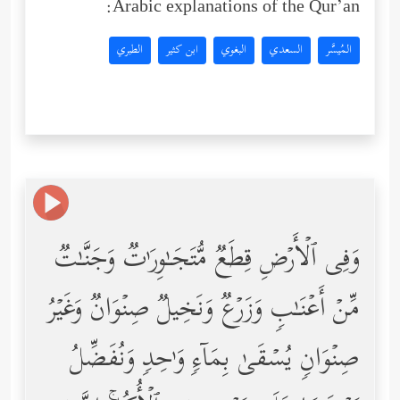
Arabic explanations of the Qur’an:
المُيسَّر
السعدي
البغوي
ابن كثير
الطبري
وَفِی ٱلۡأَرۡضِ قِطَعࣱ مُّتَجَـٰوِرَ ٰ⁠تࣱ وَجَنَّـٰتࣱ
مِّنۡ أَعۡنَـٰبࣲ وَزَرۡعࣱ وَنَخِیلࣱ صِنۡوَانࣱ وَغَیۡرُ
صِنۡوَانࣲ یُسۡقَىٰ بِمَاۤءࣲ وَ ٰ⁠حِدࣲ وَنُفَضِّلُ