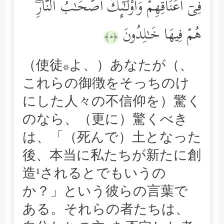
فِیۤ أَعۡنَاقِهِمۡۖ وَأُوْلَـٰۤىِٕكَ أَصۡحَـٰبُ ٱلنَّارِۖ
هُمۡ فِیهَا خَـٰلِدُونَ
﴿٥﴾
（使徒*よ、）あなたが（、
これらの御徴をそっちのけ
にした人々の不信仰を）驚く
のなら、（更に）驚くべき
は、「（死んで）土となった
後、本当に私たちが新たに創
造¹されるとでもいうの
か？」という彼らの言葉で
ある。それらの者たちは、