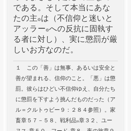
である。そして本当にあな
たの主*は（不信仰と迷いと
アッラー*への反抗に固執す
る者に対し）、実に懲罰が厳
しいお方なのだ。
１ この「善」は無事、あるいは安全と
善が望まれる、信仰のこと。「悪」は懲
罰。彼らはひどい不信仰ゆえ、自分たち
に懲罰を下すよう挑んだものだった（ア
ル＝クルトゥビー９：２８４参照）。家
畜章５７－５８、戦利品*章３２、ユー