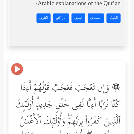
Arabic explanations of the Qur’an:
المُيسَّر
السعدي
البغوي
ابن كثير
الطبري
۞ وَإِن تَعۡجَبۡ فَعَجَبࣱ قَوۡلُهُمۡ أَءِذَا
كُنَّا تُرَ ٰ⁠بًا أَءِنَّا لَفِی خَلۡقࣲ جَدِیدٍۗ أُوْلَـٰۤىِٕكَ
ٱلَّذِینَ كَفَرُواْ بِرَبِّهِمۡۖ وَأُوْلَـٰۤىِٕكَ ٱلۡأَغۡلَـٰلُ