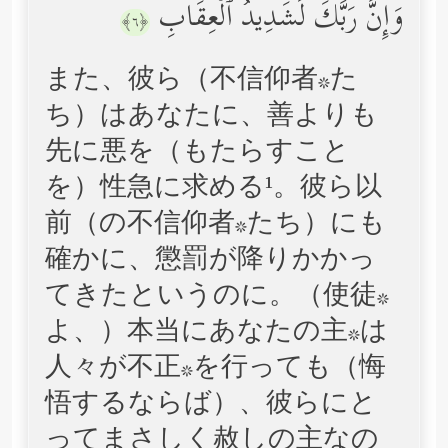
وَإِنَّ رَبَّكَ لَشَدِیدُ ٱلۡعِقَابِ
﴿٦﴾
また、彼ら（不信仰者*た
ち）はあなたに、善よりも
先に悪を（もたらすこと
を）性急に求める¹。彼ら以
前（の不信仰者*たち）にも
確かに、懲罰が降りかかっ
てきたというのに。（使徒*
よ、）本当にあなたの主*は
人々が不正*を行っても（悔
悟するならば）、彼らにと
ってまさしく赦しの主なの