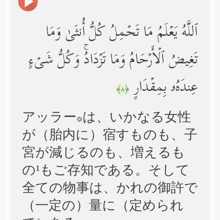
ٱللَّهُ یَعۡلَمُ مَا تَحۡمِلُ كُلُّ أُنثَىٰ وَمَا
تَغِیضُ ٱلۡأَرۡحَامُ وَمَا تَزۡدَادُۚ وَكُلُّ شَیۡءٍ
عِندَهُۥ بِمِقۡدَارٍ
﴿٨﴾
アッラー*は、いかなる女性
が（胎内に）宿すものも、子
宮が減じるのも、増えるも
の¹もご存知である。そして
全ての物事は、かれの御許で
（一定の）量に（定められ