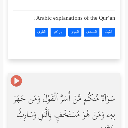
Arabic explanations of the Qur’an:
المُيسَّر
السعدي
البغوي
ابن كثير
الطبري
سَوَاۤءࣱ مِّنكُم مَّنۡ أَسَرَّ ٱلۡقَوۡلَ وَمَن جَهَرَ
بِهِۦ وَمَنۡ هُوَ مُسۡتَخۡفِۭ بِٱلَّیۡلِ وَسَارِبُۢ