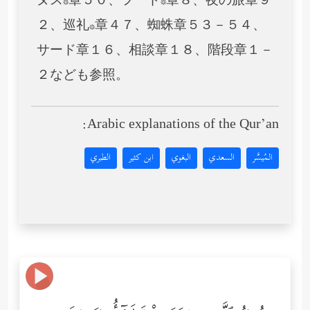
ヌス*章５０、フード*章８、夜の旅章９
２、巡礼*章４７、蜘蛛章５３－５４、
サード章１６、相談章１８、階段章１－
２なども参照。
Arabic explanations of the Qur’an:
المُيسَّر
السعدي
البغوي
ابن كثير
الطبري