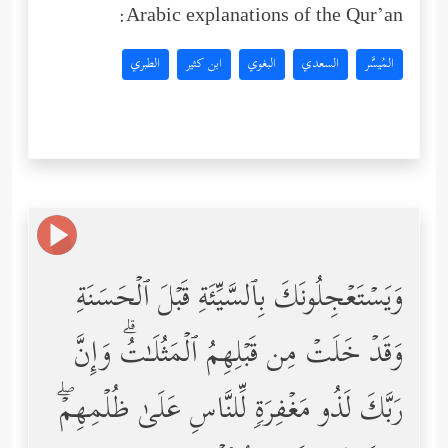
Arabic explanations of the Qur’an:
المُيسَّر
السعدي
البغوي
ابن كثير
الطبري
وَیَسۡتَعۡجِلُونَكَ بِٱلسَّیِّئَةِ قَبۡلَ ٱلۡحَسَنَةِ
وَقَدۡ خَلَتۡ مِن قَبۡلِهِمُ ٱلۡمَثُلَـٰتُۗ وَإِنَّ
رَبَّكَ لَذُو مَغۡفِرَةࣲ لِّلنَّاسِ عَلَىٰ ظُلۡمِهِمۡۖ