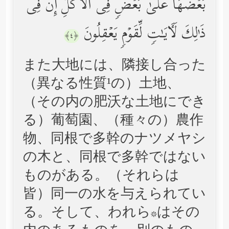
بَعۡضَهَا عَلَىٰ بَعۡضࣲ فِی ٱلۡأُكُلِۚ إِنَّ فِی
ذَ ٰ⁠لِكَ لَـَٔایَـٰتࣲ لِّقَوۡمࣲ یَعۡقِلُونَ
﴿٤﴾
また大地には、隣接し合った
（異なる性質¹の）土地、
（その内の肥沃な土地にでき
る）葡萄園、（種々の）農作
物、同根で多幹のナツメヤシ
の木と、同根で多幹ではない
ものがある。（それらは
皆）同一の水を与えられてい
る。そして、われら*はその