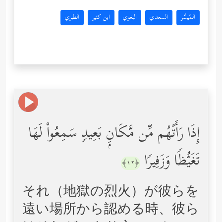
المُيسَّر
السعدي
البغوي
ابن كثير
الطبري
إِذَا رَأَتۡهُم مِّن مَّكَانِۭ بَعِیدࣲ سَمِعُواْ لَهَا
تَغَیُّظࣰا وَزَفِیرࣰا
﴿١٢﴾
それ（地獄の烈火）が彼らを
遠い場所から認める時、彼ら