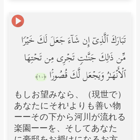
تَبَارَكَ ٱلَّذِیۤ إِن شَاۤءَ جَعَلَ لَكَ خَیۡرࣰا
مِّن ذَ ٰ⁠لِكَ جَنَّـٰتࣲ تَجۡرِی مِن تَحۡتِهَا
ٱلۡأَنۡهَـٰرُ وَیَجۡعَل لَّكَ قُصُورَۢا
﴿١٠﴾
もしお望みなら、（現世で）
あなたにそれ¹よりも善い物
ーーその下から河川が流れる
楽園ーーを、そしてあなた