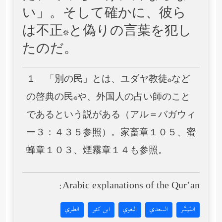
い」。そして確かに、彼ら
は不正*と偽りの言葉を犯し
たのだ。
１ 「別の民」とは、ユダヤ教徒*など
の啓典の民*や、外国人の占い師のこと
であるという説がある（アル＝バガウィ
ー３：４３５参照）。家畜章１０５、蜜
蜂章１０３、煙霧章１４も参照。
Arabic explanations of the Qur’an:
المُيسَّر
السعدي
البغوي
ابن كثير
الطبري