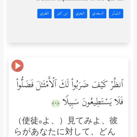
المُيسَّر
السعدي
البغوي
ابن كثير
الطبري
ٱنظُرۡ كَیۡفَ ضَرَبُواْ لَكَ ٱلۡأَمۡثَـٰلَ فَضَلُّواْ
فَلَا یَسۡتَطِیعُونَ سَبِیلࣰا
﴿٩﴾
（使徒*よ、）見てみよ、彼
らがあなたに対して、どん