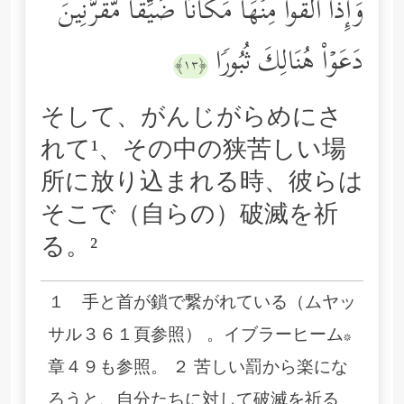
وَإِذَاۤ أُلۡقُواْ مِنۡهَا مَكَانࣰا ضَیِّقࣰا مُّقَرَّنِینَ
دَعَوۡاْ هُنَالِكَ ثُبُورࣰا
﴿١٣﴾
そして、がんじがらめにさ
れて¹、その中の狭苦しい場
所に放り込まれる時、彼らは
そこで（自らの）破滅を祈
る。²
１ 手と首が鎖で繋がれている（ムヤッ
サル３６１頁参照） 。イブラーヒーム*
章４９も参照。 ２ 苦しい罰から楽にな
ろうと、自分たちに対して破滅を祈る