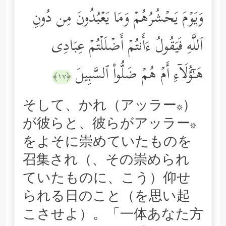
وَیَوۡمَ یَحۡشُرُهُمۡ وَمَا یَعۡبُدُونَ مِن دُونِ
ٱللَّهِ فَیَقُولُ ءَأَنتُمۡ أَضۡلَلۡتُمۡ عِبَادِی
هَـٰۤؤُلَاۤءِ أَمۡ هُمۡ ضَلُّواْ ٱلسَّبِیلَ
﴿١٧﴾
そして、かれ（アッラー*）
が彼らと、彼らがアッラー*
をよそに崇めていたものを
召集され（、その崇められ
ていたものに、こう）仰せ
られる日のこと（を思い起
こさせよ）。「一体あなた方