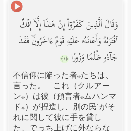
وَقَالَ ٱلَّذِینَ كَفَرُوۤاْ إِنۡ هَـٰذَاۤ إِلَّاۤ إِفۡكٌ
ٱفۡتَرَىٰهُ وَأَعَانَهُۥ عَلَیۡهِ قَوۡمٌ ءَاخَرُونَۖ فَقَدۡ
جَاۤءُو ظُلۡمࣰا وَزُورࣰا
﴿٤﴾
不信仰に陥った者*たちは、
言った。「これ（クルアー
ン*）は彼（預言者*ムハンマ
ド*）が捏造し、別の民¹がそ
れに関して彼に手を貸し
た、でっち上げに外ならな