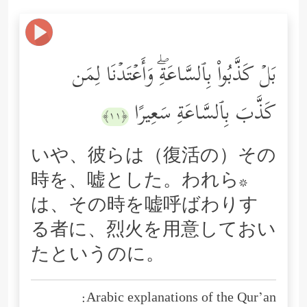
بَلۡ كَذَّبُواْ بِٱلسَّاعَةِۖ وَأَعۡتَدۡنَا لِمَن
كَذَّبَ بِٱلسَّاعَةِ سَعِیرًا
﴿١١﴾
いや、彼らは（復活の）その
時を、嘘とした。われら*
は、その時を嘘呼ばわりす
る者に、烈火を用意しておい
たというのに。
Arabic explanations of the Qur’an: