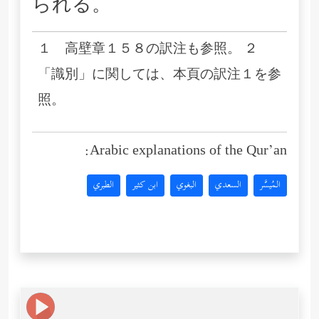
られる。
１ 高壁章１５８の訳注も参照。 ２
「識別」に関しては、本頁の訳注１を参
照。
Arabic explanations of the Qur’an:
المُيسَّر
السعدي
البغوي
ابن كثير
الطبري