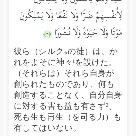
لِأَنفُسِهِمۡ ضَرࣰّا وَلَا نَفۡعࣰا وَلَا یَمۡلِكُونَ
مَوۡتࣰا وَلَا حَیَوٰةࣰ وَلَا نُشُورࣰا
﴿٣﴾
彼ら（シルク*の徒）は、か
れをよそに神々¹を設けた。
（それらは）それら自身が
創られたものであり、何も
創造することなく、自分自身
に対する害も益も有さず²、
死も生も再生（を司る力）も
有してはいない。