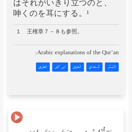
はそれがいきり立つのと、
呻くのを耳にする。¹
１ 王権章７－８も参照。
Arabic explanations of the Qur’an:
المُيسَّر
السعدي
البغوي
ابن كثير
الطبري