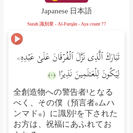
Japanese 日本語
Surah 識別章 - Al-Furqān - Aya count 77
تَبَارَكَ ٱلَّذِی نَزَّلَ ٱلۡفُرۡقَانَ عَلَىٰ عَبۡدِهِۦ
لِیَكُونَ لِلۡعَـٰلَمِینَ نَذِیرًا
﴿١﴾
全創造物への警告者¹となる
べく、その僕（預言者*ムハ
ンマド*）に識別²を下された
お方は、祝福にあふれてお