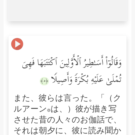
وَقَالُوۤاْ أَسَـٰطِیرُ ٱلۡأَوَّلِینَ ٱكۡتَتَبَهَا فَهِیَ
تُمۡلَىٰ عَلَیۡهِ بُكۡرَةࣰ وَأَصِیلࣰا
﴿٥﴾
また、彼らは言った。「（ク
ルアーン*は、）彼が描き写
させた昔の人々のお伽話で、
それは朝夕に、彼に読み聞か