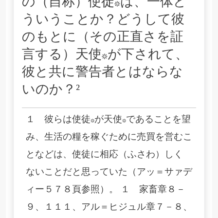
の（自称）使徒*は、一体ど
ういうことか？どうして彼
のもとに（その正直さを証
言する）天使*が下されて、
彼と共に警告者とはならな
いのか？²
１ 彼らは使徒*が天使*であることを望
み、生活の糧を稼ぐために売買を営むこ
となどは、使徒に相応（ふさわ）しく
ないことだと思っていた（アッ＝サァデ
ィー５７８頁参照）。 １ 家畜章８－
９、１１１、アル＝ヒジュル章７－８、