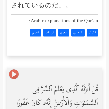
されているのだ」。
Arabic explanations of the Qur’an:
المُيسَّر
السعدي
البغوي
ابن كثير
الطبري
قُلۡ أَنزَلَهُ ٱلَّذِی یَعۡلَمُ ٱلسِّرَّ فِی
ٱلسَّمَـٰوَ ٰ⁠تِ وَٱلۡأَرۡضِۚ إِنَّهُۥ كَانَ غَفُورࣰا