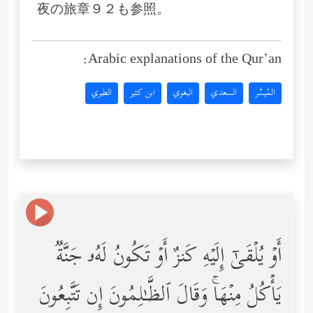
夜の旅章９２も参照。
Arabic explanations of the Qur’an:
المُيسَّر
السعدي
البغوي
ابن كثير
الطبري
أَوۡ یُلۡقَىٰۤ إِلَیۡهِ كَنزٌ أَوۡ تَكُونُ لَهُۥ جَنَّةࣱ
یَأۡكُلُ مِنۡهَاۚ وَقَالَ ٱلظَّـٰلِمُونَ إِن تَتَّبِعُونَ