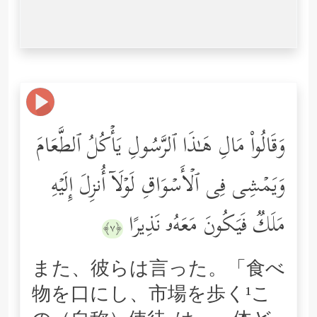
وَقَالُواْ مَالِ هَـٰذَا ٱلرَّسُولِ یَأۡكُلُ ٱلطَّعَامَ
وَیَمۡشِی فِی ٱلۡأَسۡوَاقِ لَوۡلَاۤ أُنزِلَ إِلَیۡهِ
مَلَكࣱ فَیَكُونَ مَعَهُۥ نَذِیرًا
﴿٧﴾
また、彼らは言った。「食べ
物を口にし、市場を歩く¹こ