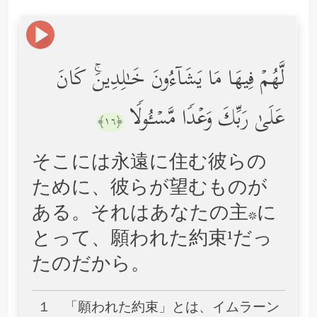
لَّهُمۡ فِیهَا مَا یَشَاۤءُونَ خَـٰلِدِینَۚ كَانَ
عَلَىٰ رَبِّكَ وَعۡدࣰا مَّسۡـُٔولࣰا
﴿١٦﴾
そこには永遠に住む彼らの
ために、彼らが望むものが
ある。それはあなたの主*に
とって、願われた約束¹だっ
たのだから。
１ 「願われた約束」とは、イムラーン