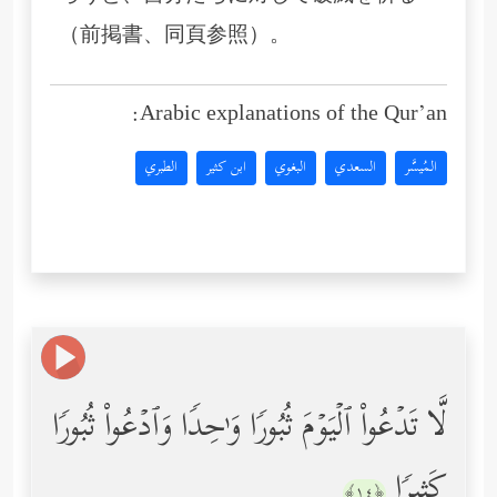
（前掲書、同頁参照）。
Arabic explanations of the Qur’an:
المُيسَّر
السعدي
البغوي
ابن كثير
الطبري
لَّا تَدۡعُواْ ٱلۡیَوۡمَ ثُبُورࣰا وَ ٰ⁠حِدࣰا وَٱدۡعُواْ ثُبُورࣰا
كَثِیرࣰا
﴿١٤﴾