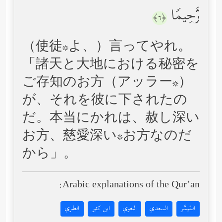
رَّحِیمࣰا
﴿٦﴾
（使徒*よ、）言ってやれ。
「諸天と大地における秘密を
ご存知のお方（アッラー*）
が、それを彼に下されたの
だ。本当にかれは、赦し深い
お方、慈愛深い*お方なのだ
から」。
Arabic explanations of the Qur’an:
المُيسَّر
السعدي
البغوي
ابن كثير
الطبري