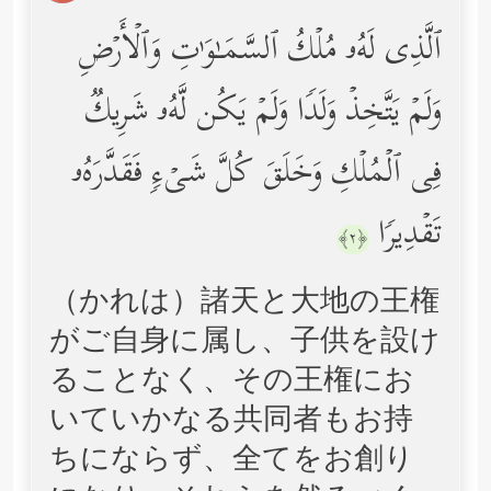
ٱلَّذِی لَهُۥ مُلۡكُ ٱلسَّمَـٰوَ ٰ⁠تِ وَٱلۡأَرۡضِ
وَلَمۡ یَتَّخِذۡ وَلَدࣰا وَلَمۡ یَكُن لَّهُۥ شَرِیكࣱ
فِی ٱلۡمُلۡكِ وَخَلَقَ كُلَّ شَیۡءࣲ فَقَدَّرَهُۥ
تَقۡدِیرࣰا
﴿٢﴾
（かれは）諸天と大地の王権
がご自身に属し、子供を設け
ることなく、その王権にお
いていかなる共同者もお持
ちにならず、全てをお創り