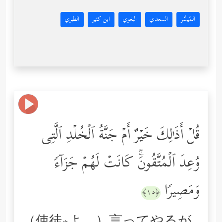
المُيسَّر
السعدي
البغوي
ابن كثير
الطبري
قُلۡ أَذَ ٰ⁠لِكَ خَیۡرٌ أَمۡ جَنَّةُ ٱلۡخُلۡدِ ٱلَّتِی
وُعِدَ ٱلۡمُتَّقُونَۚ كَانَتۡ لَهُمۡ جَزَاۤءࣰ
وَمَصِیرࣰا
﴿١٥﴾