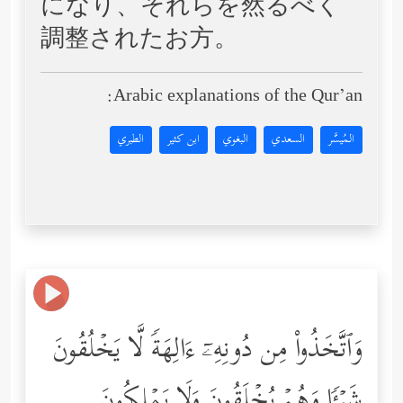
になり、それらを然るべく
調整されたお方。
Arabic explanations of the Qur’an:
المُيسَّر
السعدي
البغوي
ابن كثير
الطبري
وَٱتَّخَذُواْ مِن دُونِهِۦۤ ءَالِهَةࣰ لَّا یَخۡلُقُونَ
شَیۡـࣰٔا وَهُمۡ یُخۡلَقُونَ وَلَا یَمۡلِكُونَ