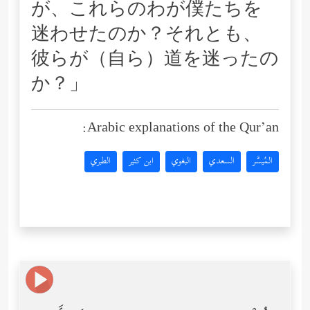
が、これらのわが僕たちを
迷わせたのか？それとも、
彼らが（自ら）道を迷ったの
か？」
Arabic explanations of the Qur’an:
المُيسَّر
السعدي
البغوي
ابن كثير
الطبري