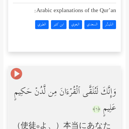
Arabic explanations of the Qur’an:
المُيسَّر
السعدي
البغوي
ابن كثير
الطبري
وَإِنَّكَ لَتُلَقَّى ٱلۡقُرۡءَانَ مِن لَّدُنۡ حَكِیمٍ
عَلِیمٍ
﴿٦﴾
（使徒*よ、）本当にあなた