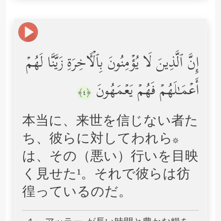
إِنَّ ٱلَّذِینَ لَا یُؤۡمِنُونَ بِٱلۡـَٔاخِرَةِ زَیَّنَّا لَهُمۡ
أَعۡمَـٰلَهُمۡ فَهُمۡ یَعۡمَهُونَ
﴿٤﴾
本当に、来世を信じない者た
ち、彼らに対してわれら*
は、その（悪い）行いを目映
く見せた¹。それで彼らは彷
徨っているのだ。