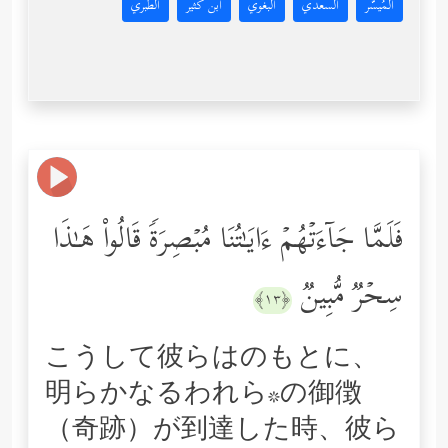
المُيسَّر
السعدي
البغوي
ابن كثير
الطبري
فَلَمَّا جَاۤءَتۡهُمۡ ءَایَـٰتُنَا مُبۡصِرَةࣰ قَالُواْ هَـٰذَا
سِحۡرࣱ مُّبِینࣱ
﴿١٣﴾
こうして彼らはのもとに、
明らかなるわれら*の御徴
（奇跡）が到達した時、彼ら