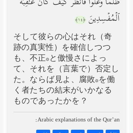
ظُلۡمࣰا وَعُلُوࣰّاۚ فَٱنظُرۡ كَیۡفَ كَانَ عَـٰقِبَةُ
ٱلۡمُفۡسِدِینَ
﴿١٤﴾
そして彼らの心はそれ（奇
跡の真実性）を確信しつつ
も、不正*と傲慢さによっ
て、それを（言葉で）否定し
た。ならば見よ、腐敗*を働
く者たちの結末がいかなる
ものであったかを？
Arabic explanations of the Qur’an: