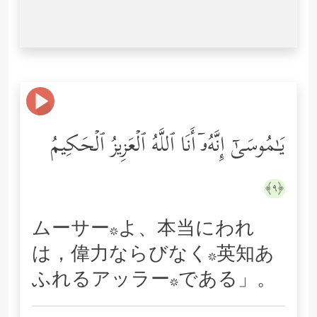
یَـٰمُوسَىٰۤ إِنَّهُۥۤ أَنَا ٱللَّهُ ٱلۡعَزِیزُ ٱلۡحَكِیمُ
﴿٩﴾
ムーサー*よ、本当にわれ
は，偉力ならびなく*英知あ
ふれるアッラー*である」。