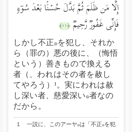
إِلَّا مَن ظَلَمَ ثُمَّ بَدَّلَ حُسۡنَۢا بَعۡدَ سُوۤءࣲ
فَإِنِّی غَفُورࣱ رَّحِیمࣱ
﴿١١﴾
しかし不正*を犯し、それか
ら（罪の）悪の後に、（悔悟
という）善きもので換える
者（、われはその者を赦し
てやろう）¹。実にわれは赦
し深い者、慈愛深い*者なの
だから。
１ 一説に、このアーヤ*は「不正*を犯