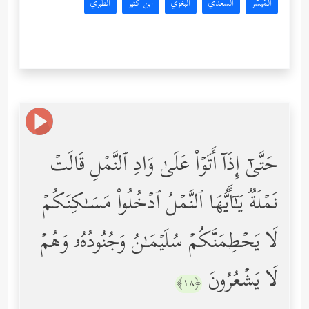
المُيسَّر
السعدي
البغوي
ابن كثير
الطبري
حَتَّىٰۤ إِذَاۤ أَتَوۡاْ عَلَىٰ وَادِ ٱلنَّمۡلِ قَالَتۡ
نَمۡلَةࣱ یَـٰۤأَیُّهَا ٱلنَّمۡلُ ٱدۡخُلُواْ مَسَـٰكِنَكُمۡ
لَا یَحۡطِمَنَّكُمۡ سُلَیۡمَـٰنُ وَجُنُودُهُۥ وَهُمۡ
لَا یَشۡعُرُونَ
﴿١٨﴾