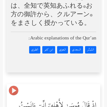
は、全知で英知あふれる*お
方の御許から、クルアーン*
をまさしく授かっている。
Arabic explanations of the Qur’an:
المُيسَّر
السعدي
البغوي
ابن كثير
الطبري
إِذۡ قَالَ مُوسَىٰ لِأَهۡلِهِۦۤ إِنِّیۤ ءَانَسۡتُ