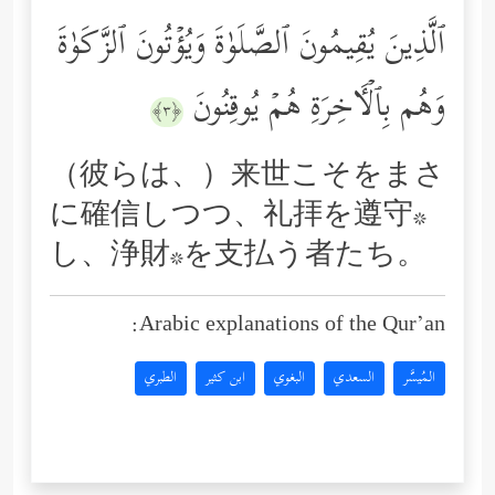
ٱلَّذِینَ یُقِیمُونَ ٱلصَّلَوٰةَ وَیُؤۡتُونَ ٱلزَّكَوٰةَ
وَهُم بِٱلۡـَٔاخِرَةِ هُمۡ یُوقِنُونَ
﴿٣﴾
（彼らは、）来世こそをまさ
に確信しつつ、礼拝を遵守*
し、浄財*を支払う者たち。
Arabic explanations of the Qur’an:
المُيسَّر
السعدي
البغوي
ابن كثير
الطبري