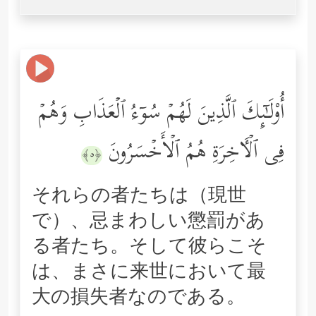
أُوْلَـٰۤىِٕكَ ٱلَّذِینَ لَهُمۡ سُوۤءُ ٱلۡعَذَابِ وَهُمۡ
فِی ٱلۡـَٔاخِرَةِ هُمُ ٱلۡأَخۡسَرُونَ
﴿٥﴾
それらの者たちは（現世
で）、忌まわしい懲罰があ
る者たち。そして彼らこそ
は、まさに来世において最
大の損失者なのである。