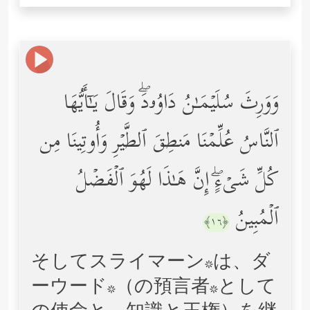
وَوَرِثَ سُلَیۡمَـٰنُ دَاوُۥدَۖ وَقَالَ یَـٰۤأَیُّهَا
ٱلنَّاسُ عُلِّمۡنَا مَنطِقَ ٱلطَّیۡرِ وَأُوتِینَا مِن
كُلِّ شَیۡءٍۖ إِنَّ هَـٰذَا لَهُوَ ٱلۡفَضۡلُ
ٱلۡمُبِینُ
﴿١٦﴾
そしてスライマーン*は、ダ
ーウード*（の預言者*として