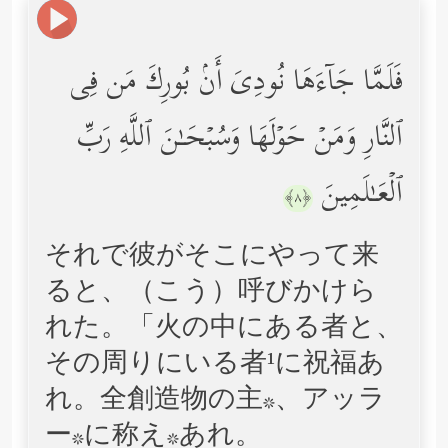
فَلَمَّا جَاۤءَهَا نُودِیَ أَنۢ بُورِكَ مَن فِی
ٱلنَّارِ وَمَنۡ حَوۡلَهَا وَسُبۡحَـٰنَ ٱللَّهِ رَبِّ
ٱلۡعَـٰلَمِینَ
﴿٨﴾
それで彼がそこにやって来
ると、（こう）呼びかけら
れた。「火の中にある者と、
その周りにいる者¹に祝福あ
れ。全創造物の主*、アッラ
ー*に称え*あれ。