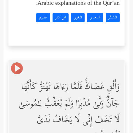
Arabic explanations of the Qur’an:
المُيسَّر
السعدي
البغوي
ابن كثير
الطبري
وَأَلۡقِ عَصَاكَۚ فَلَمَّا رَءَاهَا تَهۡتَزُّ كَأَنَّهَا
جَاۤنࣱّ وَلَّىٰ مُدۡبِرࣰا وَلَمۡ یُعَقِّبۡۚ یَـٰمُوسَىٰ
لَا تَخَفۡ إِنِّی لَا یَخَافُ لَدَیَّ