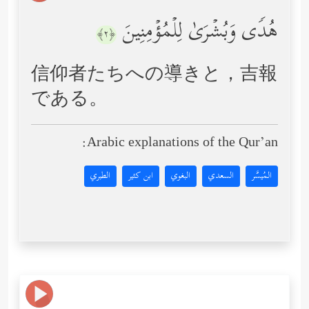
هُدࣰى وَبُشۡرَىٰ لِلۡمُؤۡمِنِینَ
﴿٢﴾
信仰者たちへの導きと，吉報
である。
Arabic explanations of the Qur’an:
المُيسَّر
السعدي
البغوي
ابن كثير
الطبري