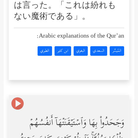
は言った。「これは紛れも
ない魔術である」。
Arabic explanations of the Qur’an:
المُيسَّر
السعدي
البغوي
ابن كثير
الطبري
وَجَحَدُواْ بِهَا وَٱسۡتَیۡقَنَتۡهَاۤ أَنفُسُهُمۡ