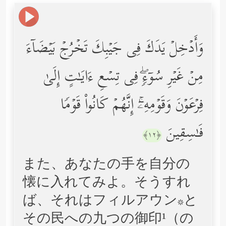
وَأَدۡخِلۡ یَدَكَ فِی جَیۡبِكَ تَخۡرُجۡ بَیۡضَاۤءَ
مِنۡ غَیۡرِ سُوۤءࣲۖ فِی تِسۡعِ ءَایَـٰتٍ إِلَىٰ
فِرۡعَوۡنَ وَقَوۡمِهِۦۤۚ إِنَّهُمۡ كَانُواْ قَوۡمࣰا
فَـٰسِقِینَ
﴿١٢﴾
また、あなたの手を自分の
懐に入れてみよ。そうすれ
ば、それはフィルアウン*と
その民への九つの御印¹（の