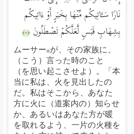
نَارࣰا سَـَٔاتِیكُم مِّنۡهَا بِخَبَرٍ أَوۡ ءَاتِیكُم
بِشِهَابࣲ قَبَسࣲ لَّعَلَّكُمۡ تَصۡطَلُونَ
﴿٧﴾
ムーサー*が、その家族に、
（こう）言った時のこと
（を思い起こさせよ）。「本
当に私は、火を見出したの
だ。私はそこから、あなた
方に火に（道案内の）知らせ
か、あるいはあなた方が暖
を取れるよう、一片の火種を