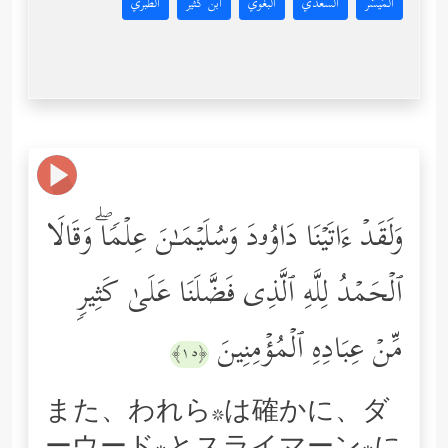
المُيسَّر
السعدي
البغوي
ابن كثير
الطبري
وَلَقَدۡ ءَاتَیۡنَا دَاوُۥدَ وَسُلَیۡمَـٰنَ عِلۡمࣰاۖ وَقَالَا
ٱلۡحَمۡدُ لِلَّهِ ٱلَّذِی فَضَّلَنَا عَلَىٰ كَثِیرࣲ
مِّنۡ عِبَادِهِ ٱلۡمُؤۡمِنِینَ
﴿١٥﴾
また、われら*は確かに、ダ