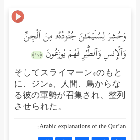
وَحُشِرَ لِسُلَیۡمَـٰنَ جُنُودُهُۥ مِنَ ٱلۡجِنِّ
وَٱلۡإِنسِ وَٱلطَّیۡرِ فَهُمۡ یُوزَعُونَ
﴿١٧﴾
そしてスライマーン*のもと
に、ジン*、人間、鳥からな
る彼の軍勢が召集され、整列
させられた。
Arabic explanations of the Qur’an: