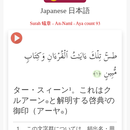
Japanese 日本語
Surah 蟻章 - An-Naml - Aya count 93
طسۤۚ تِلۡكَ ءَایَـٰتُ ٱلۡقُرۡءَانِ وَكِتَابࣲ
مُّبِینٍ
﴿١﴾
ター・スィーン¹。これはク
ルアーン*と解明する啓典²の
御印（アーヤ*）
１ この文字群については、頻出名・用