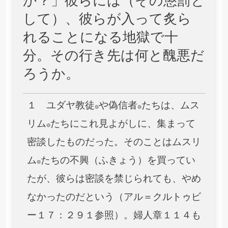
か？」彼らには（その懲罰と
して）、彼らが入って炙ら
れることになる地獄で十
分。その行き先は何と醜悪だ
ろうか。
１ ユダヤ教徒*や偽信者*たちは、ムス
リム*たちにこれ見よがしに、集まって
密談したものだった。そのことはムスリ
ム*たちの不興（ふきょう）を買ってい
たが、彼らは密談を禁じられても、やめ
なかったのだという（アル＝クルトゥビ
ー１７：２９１参照）。婦人章１１４も