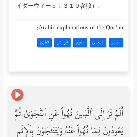
イダーウィー５：３１０参照）。
Arabic explanations of the Qur’an:
المُيسَّر
السعدي
البغوي
ابن كثير
الطبري
أَلَمۡ تَرَ إِلَى ٱلَّذِینَ نُهُواْ عَنِ ٱلنَّجۡوَىٰ ثُمَّ
یَعُودُونَ لِمَا نُهُواْ عَنۡهُ وَیَتَنَـٰجَوۡنَ بِٱلۡإِثۡمِ