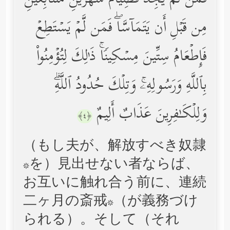
فَمَن لَّمۡ یَجِدۡ فَصِیَامُ شَهۡرَیۡنِ مُتَتَابِعَیۡنِ
مِن قَبۡلِ أَن یَتَمَاۤسَّاۖ فَمَن لَّمۡ یَسۡتَطِعۡ
فَإِطۡعَامُ سِتِّینَ مِسۡكِینࣰاۚ ذَ ٰ⁠لِكَ لِتُؤۡمِنُواْ
بِٱللَّهِ وَرَسُولِهِۦۚ وَتِلۡكَ حُدُودُ ٱللَّهِۗ
وَلِلۡكَـٰفِرِینَ عَذَابٌ أَلِیمٌ
﴿٤﴾
（もし夫が、解放すべき奴隷
*を）見出せない者ならば、
お互いに触れ合う前に、連続
二ヶ月の斎戒*（が義務づけ
られる）。そして（それ