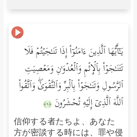
یَـٰۤأَیُّهَا ٱلَّذِینَ ءَامَنُوۤاْ إِذَا تَنَـٰجَیۡتُمۡ فَلَا
تَتَنَـٰجَوۡاْ بِٱلۡإِثۡمِ وَٱلۡعُدۡوَ ٰ⁠نِ وَمَعۡصِیَتِ
ٱلرَّسُولِ وَتَنَـٰجَوۡاْ بِٱلۡبِرِّ وَٱلتَّقۡوَىٰۖ وَٱتَّقُواْ
ٱللَّهَ ٱلَّذِیۤ إِلَیۡهِ تُحۡشَرُونَ
﴿٩﴾
信仰する者たちよ、あなた
方が密談する時には、罪や侵