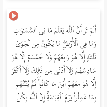
أَلَمۡ تَرَ أَنَّ ٱللَّهَ یَعۡلَمُ مَا فِی ٱلسَّمَـٰوَ ٰ⁠تِ
وَمَا فِی ٱلۡأَرۡضِۖ مَا یَكُونُ مِن نَّجۡوَىٰ
ثَلَـٰثَةٍ إِلَّا هُوَ رَابِعُهُمۡ وَلَا خَمۡسَةٍ إِلَّا هُوَ
سَادِسُهُمۡ وَلَاۤ أَدۡنَىٰ مِن ذَ ٰ⁠لِكَ وَلَاۤ أَكۡثَرَ
إِلَّا هُوَ مَعَهُمۡ أَیۡنَ مَا كَانُواْۖ ثُمَّ یُنَبِّئُهُم
بِمَا عَمِلُواْ یَوۡمَ ٱلۡقِیَـٰمَةِۚ إِنَّ ٱللَّهَ بِكُلِّ