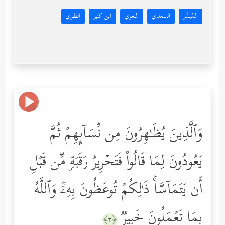
المُيسَّر
السعدي
البغوي
ابن كثير
الطبري
وَٱلَّذِینَ یُظَـٰهِرُونَ مِن نِّسَاۤىِٕهِمۡ ثُمَّ
یَعُودُونَ لِمَا قَالُواْ فَتَحۡرِیرُ رَقَبَةࣲ مِّن قَبۡلِ
أَن یَتَمَاۤسَّاۚ ذَ ٰ⁠لِكُمۡ تُوعَظُونَ بِهِۦۚ وَٱللَّهُ
بِمَا تَعۡمَلُونَ خَبِیرࣱ
﴿٣﴾