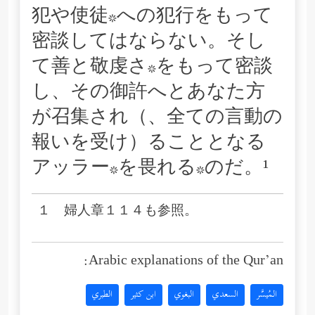
犯や使徒*への犯行をもって
密談してはならない。そし
て善と敬虔さ*をもって密談
し、その御許へとあなた方
が召集され（、全ての言動の
報いを受け）ることとなる
アッラー*を畏れる*のだ。¹
１ 婦人章１１４も参照。
Arabic explanations of the Qur’an:
المُيسَّر
السعدي
البغوي
ابن كثير
الطبري