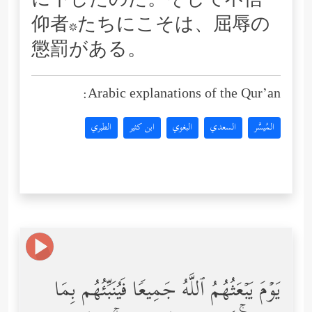
に下したのだ。そして不信
仰者*たちにこそは、屈辱の
懲罰がある。
Arabic explanations of the Qur’an:
المُيسَّر
السعدي
البغوي
ابن كثير
الطبري
یَوۡمَ یَبۡعَثُهُمُ ٱللَّهُ جَمِیعࣰا فَیُنَبِّئُهُم بِمَا