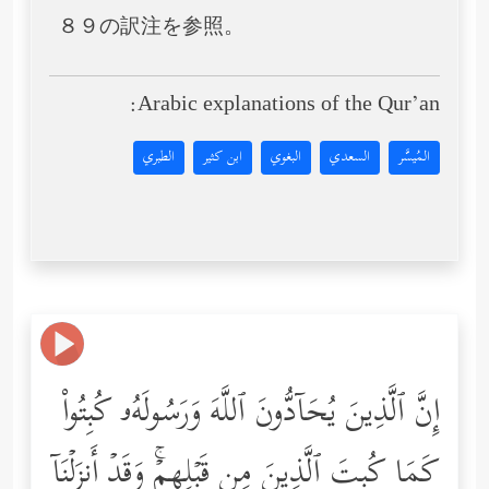
８９の訳注を参照。
Arabic explanations of the Qur’an:
المُيسَّر
السعدي
البغوي
ابن كثير
الطبري
إِنَّ ٱلَّذِینَ یُحَاۤدُّونَ ٱللَّهَ وَرَسُولَهُۥ كُبِتُواْ
كَمَا كُبِتَ ٱلَّذِینَ مِن قَبۡلِهِمۡۚ وَقَدۡ أَنزَلۡنَاۤ