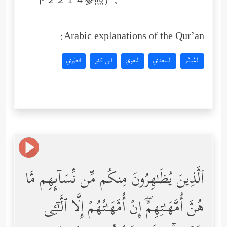
ード２２１４参照）。
Arabic explanations of the Qur’an:
المُيسَّر
السعدي
البغوي
ابن كثير
الطبري
ٱلَّذِینَ یُظَـٰهِرُونَ مِنكُم مِّن نِّسَاۤىِٕهِم مَّا
هُنَّ أُمَّهَـٰتِهِمۡۖ إِنۡ أُمَّهَـٰتُهُمۡ إِلَّا ٱلَّـٰۤـِٔی