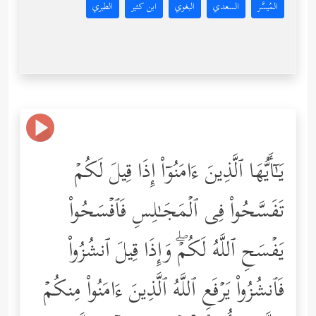
المُيسَّر
السعدي
البغوي
ابن كثير
الطبري
یَـٰۤأَیُّهَا ٱلَّذِینَ ءَامَنُوۤاْ إِذَا قِیلَ لَكُمۡ
تَفَسَّحُواْ فِی ٱلۡمَجَـٰلِسِ فَٱفۡسَحُواْ
یَفۡسَحِ ٱللَّهُ لَكُمۡۖ وَإِذَا قِیلَ ٱنشُزُواْ
فَٱنشُزُواْ یَرۡفَعِ ٱللَّهُ ٱلَّذِینَ ءَامَنُواْ مِنكُمۡ