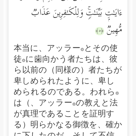
ءَایَـٰتِۭ بَیِّنَـٰتࣲۚ وَلِلۡكَـٰفِرِینَ عَذَابࣱ
مُّهِینࣱ
﴿٥﴾
本当に、アッラー*とその使
徒*に歯向かう者たちは、彼
ら以前の（同様の）者たちが
卑しめられたように、卑し
められるのである。われら*
は（、アッラー*の教えと法
が真理であることを証明す
る）明らかなる御徴を、確か