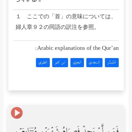
１ ここでの「首」の意味については、
婦人章９２の同語の訳注を参照。
Arabic explanations of the Qur’an:
المُيسَّر
السعدي
البغوي
ابن كثير
الطبري