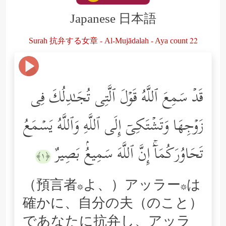
Japanese 日本語
Surah 抗弁する女章 - Al-Mujādalah - Aya count 22
قَدۡ سَمِعَ ٱللَّهُ قَوۡلَ ٱلَّتِی تُجَـٰدِلُكَ فِی
زَوۡجِهَا وَتَشۡتَكِیۤ إِلَى ٱللَّهِ وَٱللَّهُ یَسۡمَعُ
تَحَاوُرَكُمَاۤۚ إِنَّ ٱللَّهَ سَمِیعُۢ بَصِیرٌ
﴿١﴾
（預言者*よ、）アッラー*は
確かに、自分の夫（のこと）
であなたに抗弁し、アッラ