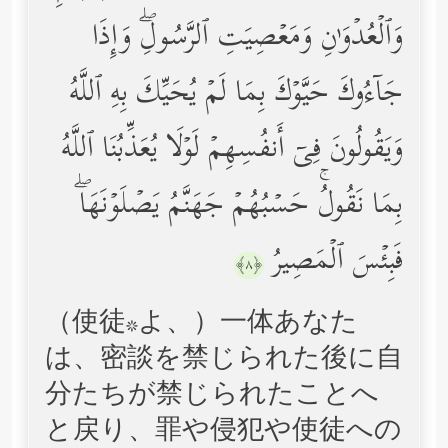
وَٱلۡعُدۡوَ ٰ⁠نِ وَمَعۡصِیَتِ ٱلرَّسُولِۖ وَإِذَا
جَاۤءُوكَ حَیَّوۡكَ بِمَا لَمۡ یُحَیِّكَ بِهِ ٱللَّهُ
وَیَقُولُونَ فِیۤ أَنفُسِهِمۡ لَوۡلَا یُعَذِّبُنَا ٱللَّهُ
بِمَا نَقُولُۚ حَسۡبُهُمۡ جَهَنَّمُ یَصۡلَوۡنَهَاۖ
فَبِئۡسَ ٱلۡمَصِیرُ
﴿٨﴾
（使徒*よ、）一体あなた
は、密談を禁じられた後に自
分たちが禁じられたことへ
と戻り、罪や侵犯や使徒への