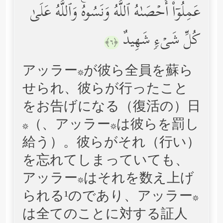
عَمِلُوۤاْۚ أَحۡصَىٰهُ ٱللَّهُ وَنَسُوهُۚ وَٱللَّهُ عَلَىٰ
كُلِّ شَیۡءࣲ شَهِیدٌ
﴿٦﴾
アッラー*が彼ら全員を蘇ら
せられ、彼らが行ったこと
をお告げになる（復活の）日
*（、アッラー*は彼らを罰し
給う）。彼らがそれ（行い）
を忘れてしまっていても、
アッラー*はそれを数え上げ
られる¹のであり、アッラー*
は全てのことに対する証人