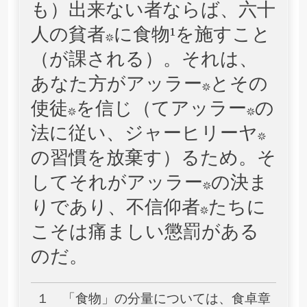
も）出来ない者ならば、六十
人の貧者*に食物¹を施すこと
（が課される）。それは、
あなた方がアッラー*とその
使徒*を信じ（てアッラー*の
法に従い、ジャーヒリーヤ*
の習慣を放棄す）るため。そ
してそれがアッラー*の決ま
りであり、不信仰者*たちに
こそは痛ましい懲罰がある
のだ。
１ 「食物」の分量については、食卓章