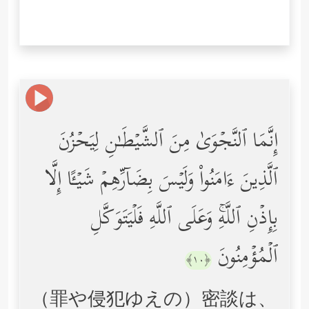
إِنَّمَا ٱلنَّجۡوَىٰ مِنَ ٱلشَّیۡطَـٰنِ لِیَحۡزُنَ
ٱلَّذِینَ ءَامَنُواْ وَلَیۡسَ بِضَاۤرِّهِمۡ شَیۡـًٔا إِلَّا
بِإِذۡنِ ٱللَّهِۚ وَعَلَى ٱللَّهِ فَلۡیَتَوَكَّلِ
ٱلۡمُؤۡمِنُونَ
﴿١٠﴾
（罪や侵犯ゆえの）密談は、