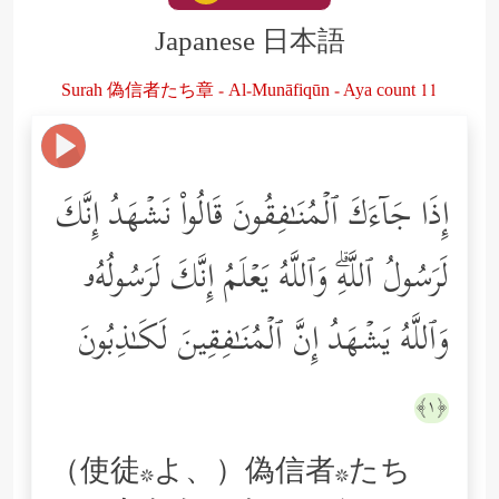
Japanese 日本語
Surah 偽信者たち章 - Al-Munāfiqūn - Aya count 11
إِذَا جَاۤءَكَ ٱلۡمُنَـٰفِقُونَ قَالُواْ نَشۡهَدُ إِنَّكَ
لَرَسُولُ ٱللَّهِۗ وَٱللَّهُ یَعۡلَمُ إِنَّكَ لَرَسُولُهُۥ
وَٱللَّهُ یَشۡهَدُ إِنَّ ٱلۡمُنَـٰفِقِینَ لَكَـٰذِبُونَ
﴿١﴾
（使徒*よ、）偽信者*たち