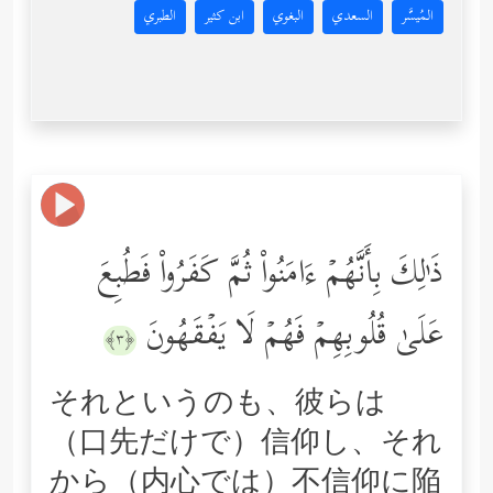
المُيسَّر
السعدي
البغوي
ابن كثير
الطبري
ذَ ٰ⁠لِكَ بِأَنَّهُمۡ ءَامَنُواْ ثُمَّ كَفَرُواْ فَطُبِعَ
عَلَىٰ قُلُوبِهِمۡ فَهُمۡ لَا یَفۡقَهُونَ
﴿٣﴾
それというのも、彼らは
（口先だけで）信仰し、それ
から（内心では）不信仰に陥