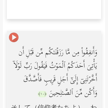
وَأَنفِقُواْ مِن مَّا رَزَقۡنَـٰكُم مِّن قَبۡلِ أَن
یَأۡتِیَ أَحَدَكُمُ ٱلۡمَوۡتُ فَیَقُولَ رَبِّ لَوۡلَاۤ
أَخَّرۡتَنِیۤ إِلَىٰۤ أَجَلࣲ قَرِیبࣲ فَأَصَّدَّقَ
وَأَكُن مِّنَ ٱلصَّـٰلِحِینَ
﴿١٠﴾