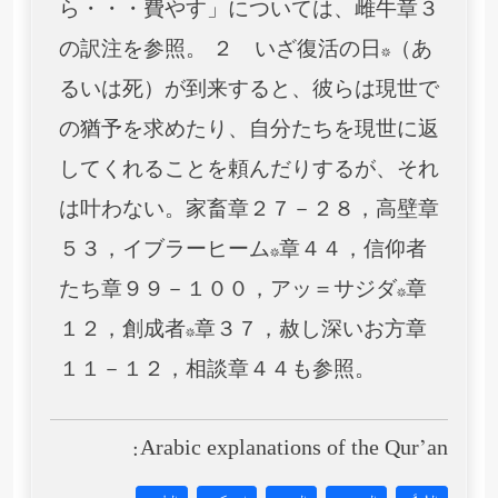
ら・・・費やす」については、雌牛章３
の訳注を参照。 ２ いざ復活の日*（あ
るいは死）が到来すると、彼らは現世で
の猶予を求めたり、自分たちを現世に返
してくれることを頼んだりするが、それ
は叶わない。家畜章２７－２８，高壁章
５３，イブラーヒーム*章４４，信仰者
たち章９９－１００，アッ＝サジダ*章
１２，創成者*章３７，赦し深いお方章
１１－１２，相談章４４も参照。
Arabic explanations of the Qur’an: