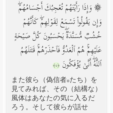
۞ وَإِذَا رَأَیۡتَهُمۡ تُعۡجِبُكَ أَجۡسَامُهُمۡۖ
وَإِن یَقُولُواْ تَسۡمَعۡ لِقَوۡلِهِمۡۖ كَأَنَّهُمۡ
خُشُبࣱ مُّسَنَّدَةࣱۖ یَحۡسَبُونَ كُلَّ صَیۡحَةٍ
عَلَیۡهِمۡۚ هُمُ ٱلۡعَدُوُّ فَٱحۡذَرۡهُمۡۚ قَـٰتَلَهُمُ
ٱللَّهُۖ أَنَّىٰ یُؤۡفَكُونَ
﴿٤﴾
また彼ら（偽信者*たち）を
見てみれば、その（結構な）
風体はあなたの気に入るだ
ろう。そして彼らが話せ