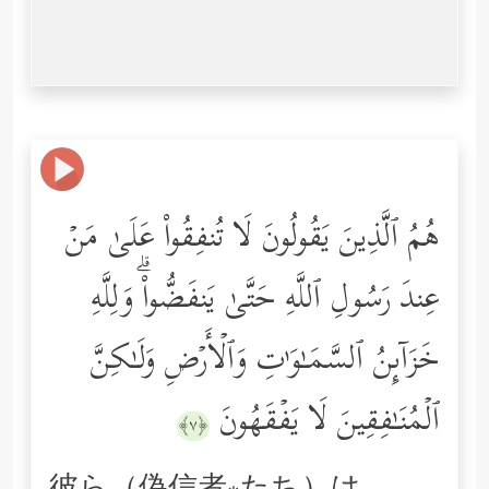
هُمُ ٱلَّذِینَ یَقُولُونَ لَا تُنفِقُواْ عَلَىٰ مَنۡ
عِندَ رَسُولِ ٱللَّهِ حَتَّىٰ یَنفَضُّواْۗ وَلِلَّهِ
خَزَاۤىِٕنُ ٱلسَّمَـٰوَ ٰ⁠تِ وَٱلۡأَرۡضِ وَلَـٰكِنَّ
ٱلۡمُنَـٰفِقِینَ لَا یَفۡقَهُونَ
﴿٧﴾