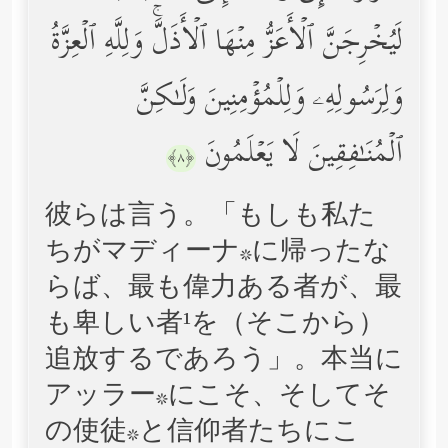
لَیُخۡرِجَنَّ ٱلۡأَعَزُّ مِنۡهَا ٱلۡأَذَلَّۚ وَلِلَّهِ ٱلۡعِزَّةُ
وَلِرَسُولِهِۦ وَلِلۡمُؤۡمِنِینَ وَلَـٰكِنَّ
ٱلۡمُنَـٰفِقِینَ لَا یَعۡلَمُونَ
﴿٨﴾
彼らは言う。「もしも私た
ちがマディーナ*に帰ったな
らば、最も偉力ある者が、最
も卑しい者¹を（そこから）
追放するであろう」。本当に
アッラー*にこそ、そしてそ
の使徒*と信仰者たちにこ