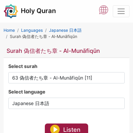
Holy Quran
Home
Languages
Japanese 日本語
Surah 偽信者たち章 - Al-Munāfiqūn
Surah 偽信者たち章 - Al-Munāfiqūn
Select surah
Select language
Listen