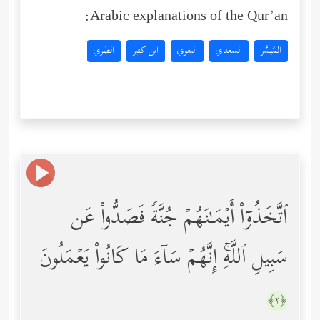
Arabic explanations of the Qur’an:
المُيسَّر
السعدي
البغوي
ابن كثير
الطبري
ٱتَّخَذُوۤاْ أَیۡمَـٰنَهُمۡ جُنَّةࣰ فَصَدُّواْ عَن
سَبِیلِ ٱللَّهِۚ إِنَّهُمۡ سَاۤءَ مَا كَانُواْ یَعۡمَلُونَ
﴿٢﴾