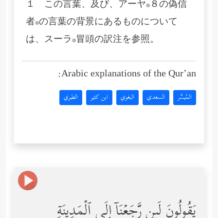
１ この言葉、及び、アーヤ*８の偽信
者*の言葉の背景にあるものについて
は、スーラ*冒頭の訳注を参照。
Arabic explanations of the Qur’an:
المُيسَّر
السعدي
البغوي
ابن كثير
الطبري
یَقُولُونَ لَىِٕن رَّجَعۡنَاۤ إِلَى ٱلۡمَدِینَةِ