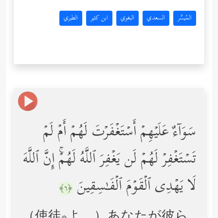
المُيسَّر
السعدي
البغوي
ابن كثير
الطبري
سَوَاۤءٌ عَلَیۡهِمۡ أَسۡتَغۡفَرۡتَ لَهُمۡ أَمۡ لَمۡ
تَسۡتَغۡفِرۡ لَهُمۡ لَن یَغۡفِرَ ٱللَّهُ لَهُمۡۚ إِنَّ ٱللَّهَ
لَا یَهۡدِی ٱلۡقَوۡمَ ٱلۡفَـٰسِقِینَ
﴿٦﴾
（使徒*よ、）あなたが彼ら