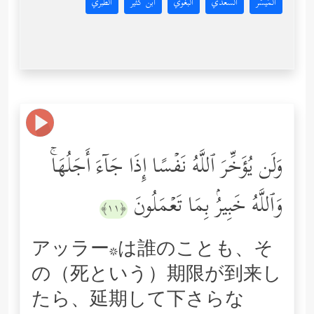
المُيسَّر
السعدي
البغوي
ابن كثير
الطبري
وَلَن یُؤَخِّرَ ٱللَّهُ نَفۡسًا إِذَا جَاۤءَ أَجَلُهَاۚ
وَٱللَّهُ خَبِیرُۢ بِمَا تَعۡمَلُونَ
﴿١١﴾
アッラー*は誰のことも、そ
の（死という）期限が到来し
たら、延期して下さらな