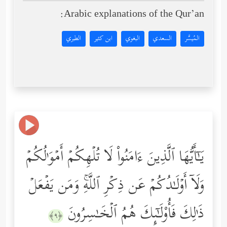
Arabic explanations of the Qur’an:
المُيسَّر
السعدي
البغوي
ابن كثير
الطبري
یَـٰۤأَیُّهَا ٱلَّذِینَ ءَامَنُواْ لَا تُلۡهِكُمۡ أَمۡوَ ٰ⁠لُكُمۡ
وَلَاۤ أَوۡلَـٰدُكُمۡ عَن ذِكۡرِ ٱللَّهِۚ وَمَن یَفۡعَلۡ
ذَ ٰ⁠لِكَ فَأُوْلَـٰۤىِٕكَ هُمُ ٱلۡخَـٰسِرُونَ
﴿٩﴾