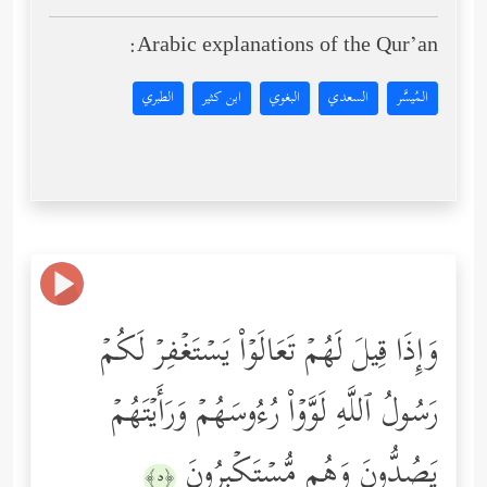
Arabic explanations of the Qur’an:
المُيسَّر
السعدي
البغوي
ابن كثير
الطبري
وَإِذَا قِیلَ لَهُمۡ تَعَالَوۡاْ یَسۡتَغۡفِرۡ لَكُمۡ
رَسُولُ ٱللَّهِ لَوَّوۡاْ رُءُوسَهُمۡ وَرَأَیۡتَهُمۡ
یَصُدُّونَ وَهُم مُّسۡتَكۡبِرُونَ
﴿٥﴾