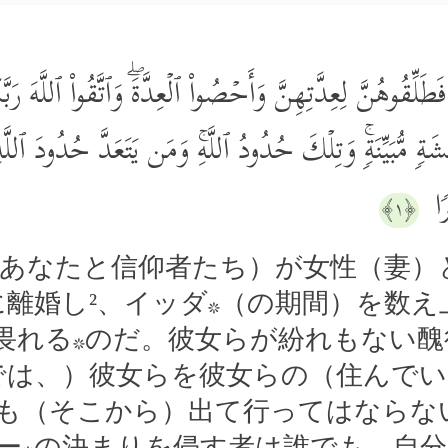
اۤءَ فَطَلِّقُوهُنَّ لِعِدَّتِهِنَّ وَأَحۡصُواْ ٱلۡعِدَّةَۖ وَٱتَّقُواْ ٱللَّهَ
ِشَةࣲ مُّبَیِّنَةࣲۚ وَتِلۡكَ حُدُودُ ٱللَّهِۚ وَمَن یَتَعَدَّ حُدُودَ ٱلل
رࣰا
﴿١﴾
（あなたと信仰者たち）が女性（妻）
に離婚し²、イッダ*（の期間）を数え
を畏れる*のだ。彼女らが紛れもない醜
では、）彼女らを彼女らの（住んで
も（そこから）出て行ってはならな