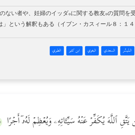
経のない者や、妊婦のイッダ*に関する教友*の質問を
は」という解釈もある（イブン・カスィール８：１４
المُيسَّر
السعدي
البغوي
ابن كثير
الطبري
مَن یَتَّقِ ٱللَّهَ یُكَفِّرۡ عَنۡهُ سَیِّـَٔاتِهِۦ وَیُعۡظِمۡ لَهُۥۤ أَجۡرًا
٥﴾