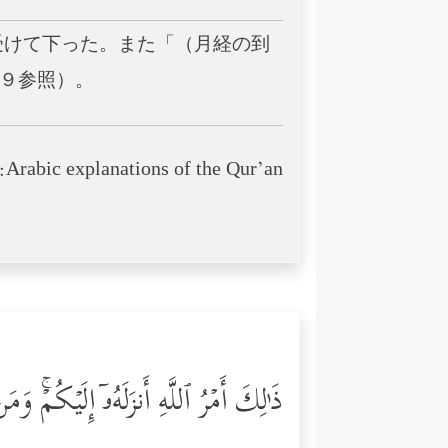
受けて下った。また「（月経の到
９参照）。
Arabic explanations of the Qur’an:
ذَ ٰ⁠لِكَ أَمۡرُ ٱللَّهِ أَنزَلَهُۥۤ إِلَیۡكُمۡۚ وَ