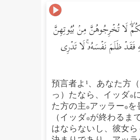
 رَبَّكُمۡۖ لَا تُخۡرِجُوهُنَّ مِنۢ بُیُوتِهِنَّ
َّهِ فَقَدۡ ظَلَمَ نَفۡسَهُۥۚ لَا تَدۡرِی
預言者よ¹、あなた方
っ）たなら、イッダ*
た方の主*アッラー*
（イッダ*が終わるま
はならないし、彼女ら