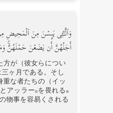
وَٱلَّـٰۤـِٔی یَىِٕسۡنَ مِنَ ٱلۡمَحِیضِ مِن نِّ
أَجَلُهُنَّ أَن یَضَعۡنَ حَمۡلَهُنَّۚ وَمَن
た方が（彼女らについ
は三ヶ月である。そし
身重な者たちの（イッ
とアッラー*を畏れる*
その物事を容易くされる