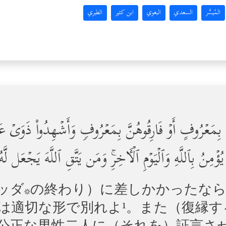
المُيسَّر
السعدي
البغوي
ابن كثير
الطبري
َ بِمَعۡرُوفٍ أَوۡ فَارِقُوهُنَّ بِمَعۡرُوفࣲ وَأَشۡهِدُواْ ذَوَیۡ عَد
ؤۡمِنُ بِٱللَّهِ وَٱلۡیَوۡمِ ٱلۡـَٔاخِرِۚ وَمَن یَتَّقِ ٱللَّهَ یَجۡعَل ل
ッダ*の終わり）に差しかかったな
は適切な形で別れよ¹。また（復縁