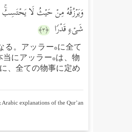
وَیَرۡزُقۡهُ مِنۡ حَیۡثُ لَا یَحۡتَسِبُۚ وَمَن
شَیۡءࣲ قَدۡرࣰا
﴿٣﴾
なる。アッラー*に全て
本当にアッラー*は、物
かに、全ての物事に定め
Arabic explanations of the Qur’an: