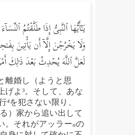
یَـٰۤأَیُّهَا ٱلنَّبِیُّ إِذَا طَلَّقۡتُمُ ٱلنِّسَ
وَلَا یَخۡرُجۡنَ إِلَّاۤ أَن یَأۡتِینَ بِفَـٰح
لَعَلَّ ٱللَّهَ یُحۡدِثُ بَعۡدَ ذَ ٰ⁠لِكَ أَمۡ
と離婚し（ようと思
上げよ³。そして、あな
行⁴を犯さない限り、
いる）家から追い出して
い。それがアッラー*の