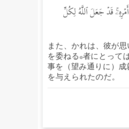
مۡرِهِۦۚ قَدۡ جَعَلَ ٱللَّهُ لِكُلِّ
また、かれは、彼が思
を委ねる*者にとって
事を（望み通りに）成
を与えられたのだ。