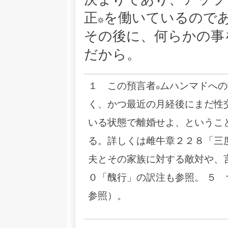
決まりであり、アッラ
正*を働いているので
その後に、何らかの事
だから。
１ この預言者*ムハンマドへ
く、かつ最近の月経後にまだ性
いる状態で離婚せよ、というこ
る。詳しくは雌牛章２２８「三
夫とその家族に対する敵対や、
０「醜行」の訳注も参照。 ５
参照）。