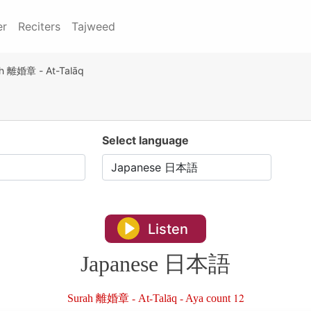
er
Reciters
Tajweed
h 離婚章 - At-Talāq
Select language
Listen
Japanese 日本語
Surah 離婚章 - At-Talāq - Aya count 12