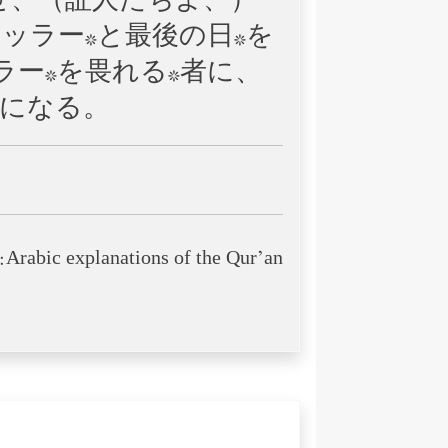
せ、（証人たちよ、）
ッラー*と最後の日*を
ー*を畏れる*者に、
けになる。
Arabic explanations of the Qur’an: