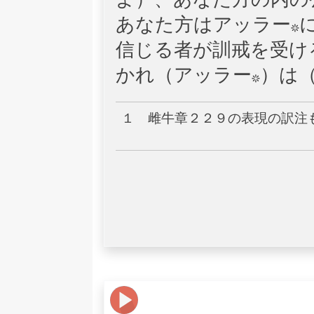
よ）、あなた方の内の
あなた方はアッラー*
信じる者が訓戒を受け
かれ（アッラー*）は
１ 雌牛章２２９の表現の訳注