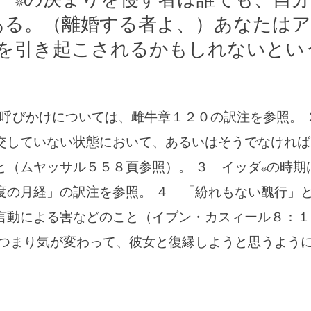
ー*の決まりを侵す者は誰でも、自
ある。（離婚する者よ、）あなたはア
を引き起こされるかもしれないとい
の呼びかけについては、雌牛章１２０の訳注を参照。 
交していない状態において、あるいはそうでなければ
と（ムヤッサル５５８頁参照）。 ３ イッダ*の時期
度の月経」の訳注を参照。 ４ 「紛れもない醜行」
言動による害などのこと（イブン・カスィール８：１
 つまり気が変わって、彼女と復縁しようと思うよう