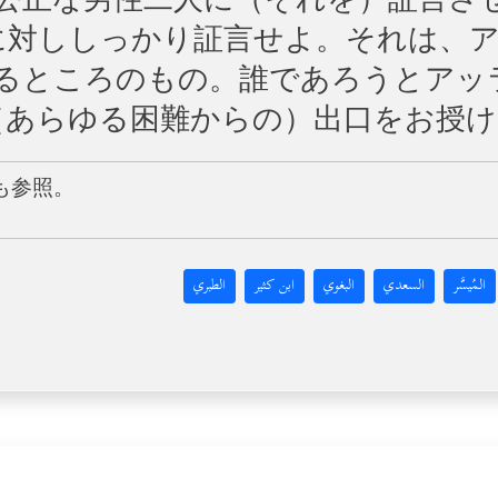
公正な男性二人に（それを）証言さ
に対ししっかり証言せよ。それは、ア
るところのもの。誰であろうとアッラ
（あらゆる困難からの）出口をお授
も参照。
المُيسَّر
السعدي
البغوي
ابن كثير
الطبري