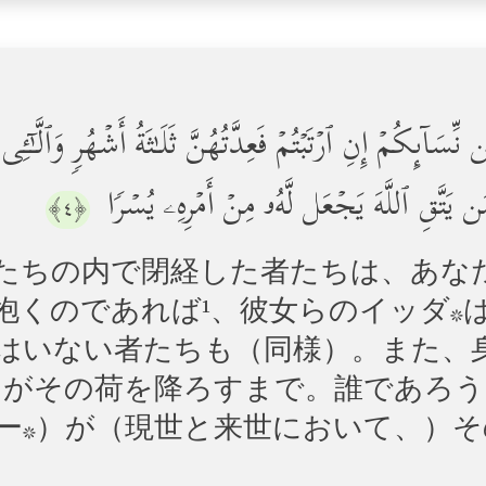
سَاۤىِٕكُمۡ إِنِ ٱرۡتَبۡتُمۡ فَعِدَّتُهُنَّ ثَلَـٰثَةُ أَشۡهُرࣲ وَٱلَّـٰۤ
 یَتَّقِ ٱللَّهَ یَجۡعَل لَّهُۥ مِنۡ أَمۡرِهِۦ یُسۡرࣰا
﴿٤﴾
たちの内で閉経した者たちは、あな
抱くのであれば¹、彼女らのイッダ*
はいない者たちも（同様）。また、
らがその荷を降ろすまで。誰であろう
ー*）が（現世と来世において、）