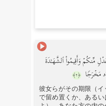
ۡلࣲ مِّنكُمۡ وَأَقِیمُواْ ٱلشَّهَـٰدَةَ
َّهُۥ مَخۡرَجࣰا
﴿٢﴾
彼女らがその期限（イ
で留め置くか、あるい