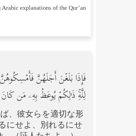
Arabic explanations of the Qur’an:
فَإِذَا بَلَغۡنَ أَجَلَهُنَّ فَأَمۡسِكُوهُنّ
لِلَّهِۚ ذَ ٰ⁠لِكُمۡ یُوعَظُ بِهِۦ مَن كَانَ یُ
らば、彼女らを適切な形
するにせよ、別れるにせ