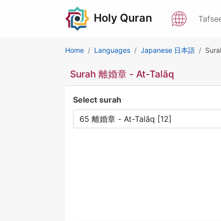
Holy Quran
Tafse
Home
Languages
Japanese 日本語
Sura
Surah 離婚章 - At-Talāq
Select surah