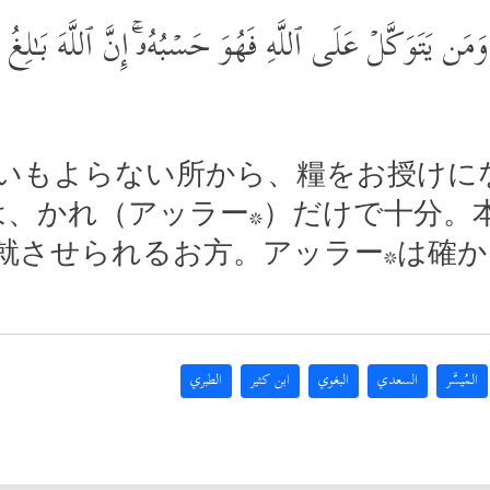
 یَتَوَكَّلۡ عَلَى ٱللَّهِ فَهُوَ حَسۡبُهُۥۤۚ إِنَّ ٱللَّهَ بَـٰلِغُ أَ
いもよらない所から、糧をお授けに
は、かれ（アッラー*）だけで十分。
就させられるお方。アッラー*は確
المُيسَّر
السعدي
البغوي
ابن كثير
الطبري