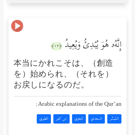
إِنَّهُۥ هُوَ یُبۡدِئُ وَیُعِیدُ
﴿١٣﴾
本当にかれこそは、（創造
を）始められ、（それを）
お戻しになるのだ。
Arabic explanations of the Qur’an:
المُيسَّر
السعدي
البغوي
ابن كثير
الطبري