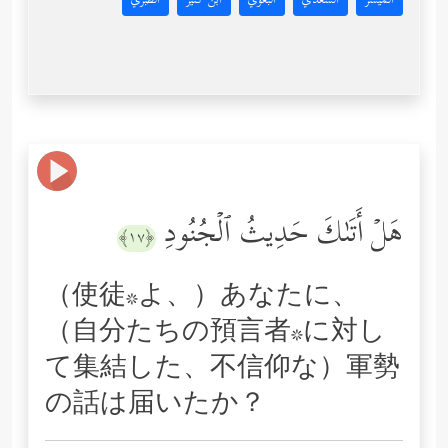
المُيسَّر
السعدي
البغوي
ابن كثير
الطبري
هَلۡ أَتَىٰكَ حَدِیثُ ٱلۡجُنُودِ
﴿١٧﴾
（使徒*よ、）あなたに、
（自分たちの預言者*に対し
て集結した、不信仰な）軍勢
の話は届いたか？