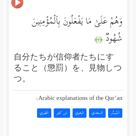
وَهُمۡ عَلَىٰ مَا یَفۡعَلُونَ بِٱلۡمُؤۡمِنِینَ
شُهُودࣱ
﴿٧﴾
自分たちが信仰者たちにす
ること（懲罰）を、見物しつ
つ。
Arabic explanations of the Qur’an:
المُيسَّر
السعدي
البغوي
ابن كثير
الطبري