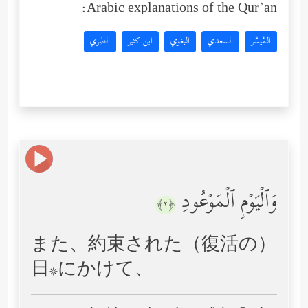
Arabic explanations of the Qur’an:
المُيسَّر
السعدي
البغوي
ابن كثير
الطبري
وَٱلۡیَوۡمِ ٱلۡمَوۡعُودِ
﴿٢﴾
また、約束された（復活の）
日*にかけて、