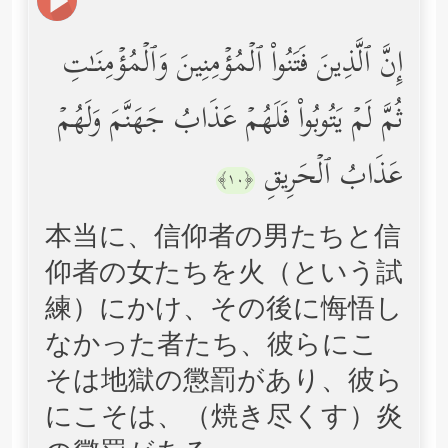
إِنَّ ٱلَّذِینَ فَتَنُواْ ٱلۡمُؤۡمِنِینَ وَٱلۡمُؤۡمِنَـٰتِ
ثُمَّ لَمۡ یَتُوبُواْ فَلَهُمۡ عَذَابُ جَهَنَّمَ وَلَهُمۡ
عَذَابُ ٱلۡحَرِیقِ
﴿١٠﴾
本当に、信仰者の男たちと信
仰者の女たちを火（という試
練）にかけ、その後に悔悟し
なかった者たち、彼らにこ
そは地獄の懲罰があり、彼ら
にこそは、（焼き尽くす）炎