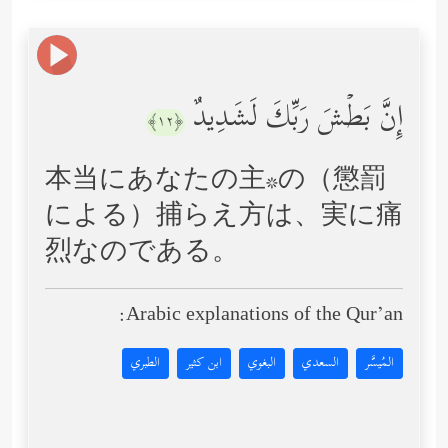
إِنَّ بَطۡشَ رَبِّكَ لَشَدِیدٌ
﴿١٢﴾
本当にあなたの主*の（懲罰
による）捕らえ方は、実に痛
烈なのである。
Arabic explanations of the Qur’an:
المُيسَّر
السعدي
البغوي
ابن كثير
الطبري