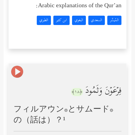
Arabic explanations of the Qur’an:
المُيسَّر
السعدي
البغوي
ابن كثير
الطبري
فِرۡعَوۡنَ وَثَمُودَ
﴿١٨﴾
フィルアウン*とサムード*
の（話は）？¹