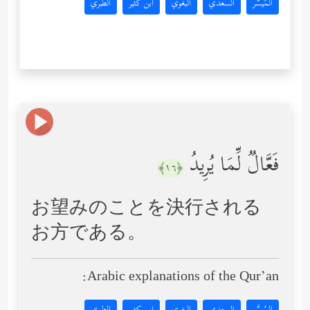
المُيسَّر
السعدي
البغوي
ابن كثير
الطبري
فَعَّالࣱ لِّمَا یُرِیدُ
﴿١٦﴾
お望みのことを決行される
お方である。
Arabic explanations of the Qur’an: