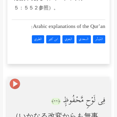
５：５５２参照）。
Arabic explanations of the Qur’an:
المُيسَّر
السعدي
البغوي
ابن كثير
الطبري
فِی لَوۡحࣲ مَّحۡفُوظِۭ
﴿٢٢﴾