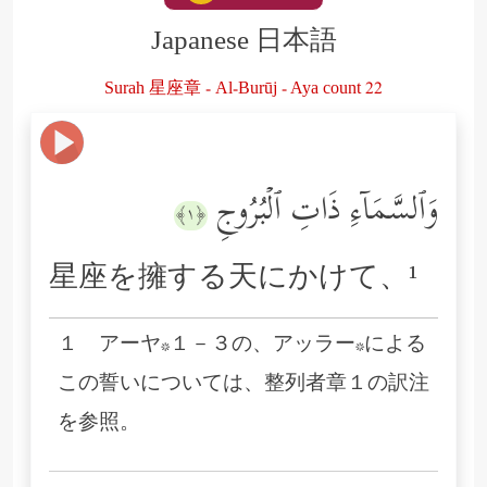
Japanese 日本語
Surah 星座章 - Al-Burūj - Aya count 22
وَٱلسَّمَاۤءِ ذَاتِ ٱلۡبُرُوجِ
﴿١﴾
星座を擁する天にかけて、¹
１ アーヤ*１－３の、アッラー*による
この誓いについては、整列者章１の訳注
を参照。