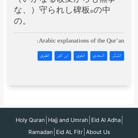
（いかなる改変からも無事
な、）守られし碑板*の中
の。
Arabic explanations of the Qur’an:
المُيسَّر
السعدي
البغوي
ابن كثير
الطبري
Holy Quran
Hajj and Umrah
Eid Al Adha
Ramadan
Eid AL Fitr
About Us