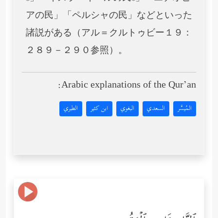
アの民」「ペルシャの民」などといった
諸説がある（アル＝クルトゥビー１９：
２８９－２９０参照）。
Arabic explanations of the Qur’an:
المُيسَّر
السعدي
البغوي
ابن كثير
الطبري