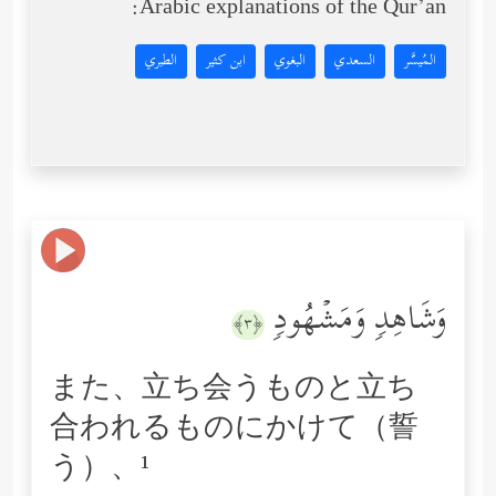
Arabic explanations of the Qur’an:
المُيسَّر
السعدي
البغوي
ابن كثير
الطبري
وَشَاهِدࣲ وَمَشۡهُودࣲ
﴿٣﴾
また、立ち会うものと立ち
合われるものにかけて（誓
う）、¹