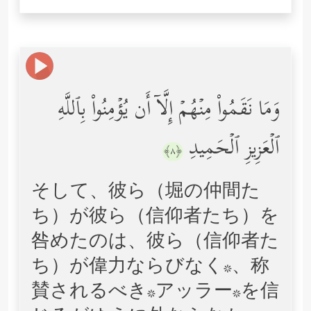
وَمَا نَقَمُواْ مِنۡهُمۡ إِلَّاۤ أَن یُؤۡمِنُواْ بِٱللَّهِ
ٱلۡعَزِیزِ ٱلۡحَمِیدِ
﴿٨﴾
そして、彼ら（堀の仲間た
ち）が彼ら（信仰者たち）を
咎めたのは、彼ら（信仰者た
ち）が偉力ならびなく*、称
賛されるべき*アッラー*を信