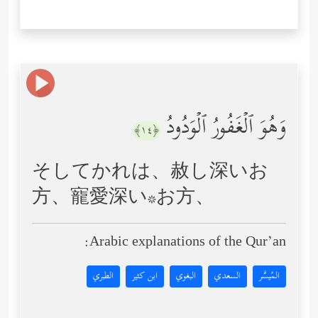
وَهُوَ ٱلۡغَفُورُ ٱلۡوَدُودُ
﴿١٤﴾
そしてかれは、赦し深いお
方、寵愛深い*お方、
Arabic explanations of the Qur’an:
المُيسَّر
السعدي
البغوي
ابن كثير
الطبري