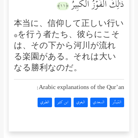
ذَ ٰ⁠لِكَ ٱلۡفَوۡزُ ٱلۡكَبِیرُ
﴿١١﴾
本当に、信仰して正しい行い
*を行う者たち、彼らにこそ
は、その下から河川が流れ
る楽園がある。それは大い
なる勝利なのだ。
Arabic explanations of the Qur’an:
المُيسَّر
السعدي
البغوي
ابن كثير
الطبري