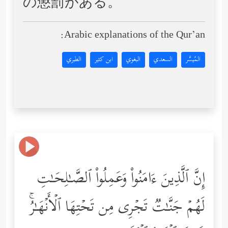
の懲罰がある。
Arabic explanations of the Qur’an:
المُيسَّر
السعدي
البغوي
ابن كثير
الطبري
إِنَّ ٱلَّذِینَ ءَامَنُواْ وَعَمِلُواْ ٱلصَّـٰلِحَـٰتِ
لَهُمۡ جَنَّـٰتࣱ تَجۡرِی مِن تَحۡتِهَا ٱلۡأَنۡهَـٰرُۚ