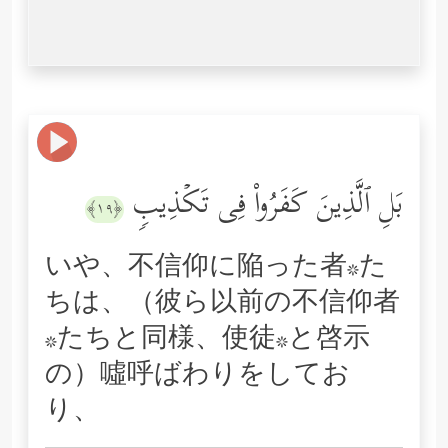
بَلِ ٱلَّذِینَ كَفَرُواْ فِی تَكۡذِیبࣲ
﴿١٩﴾
いや、不信仰に陥った者*た
ちは、（彼ら以前の不信仰者
*たちと同様、使徒*と啓示
の）噓呼ばわりをしてお
り、