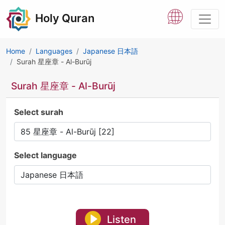
Holy Quran
Home
Languages
Japanese 日本語
Surah 星座章 - Al-Burūj
Surah 星座章 - Al-Burūj
Select surah
Select language
Listen