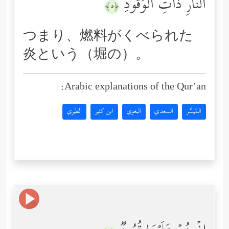
ٱلنَّارِ ذَاتِ ٱلۡوَقُودِ
﴿٥﴾
つまり、燃料がくべられた
炎という（堀の）。
Arabic explanations of the Qur’an:
المُيسَّر
السعدي
البغوي
ابن كثير
الطبري