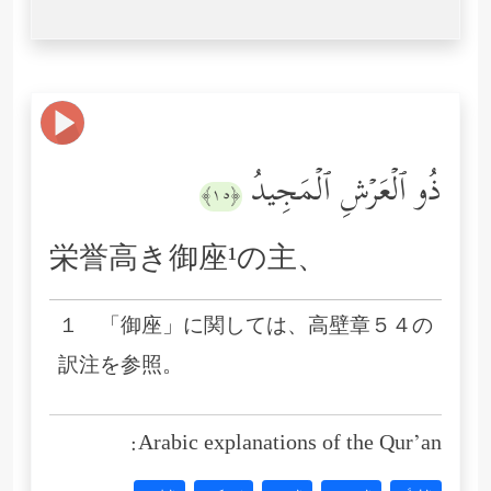
ذُو ٱلۡعَرۡشِ ٱلۡمَجِیدُ
﴿١٥﴾
栄誉高き御座¹の主、
１ 「御座」に関しては、高壁章５４の
訳注を参照。
Arabic explanations of the Qur’an: