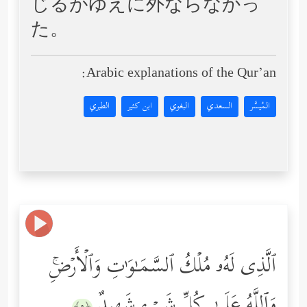
じるがゆえに外ならなかっ
た。
Arabic explanations of the Qur’an:
المُيسَّر
السعدي
البغوي
ابن كثير
الطبري
ٱلَّذِی لَهُۥ مُلۡكُ ٱلسَّمَـٰوَ ٰ⁠تِ وَٱلۡأَرۡضِۚ
وَٱللَّهُ عَلَىٰ كُلِّ شَیۡءࣲ شَهِیدٌ