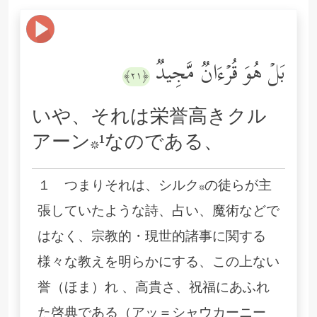
بَلۡ هُوَ قُرۡءَانࣱ مَّجِیدࣱ
﴿٢١﴾
いや、それは栄誉高きクル
アーン*¹なのである、
１ つまりそれは、シルク*の徒らが主
張していたような詩、占い、魔術などで
はなく、宗教的・現世的諸事に関する
様々な教えを明らかにする、この上ない
誉（ほま）れ 、高貴さ、祝福にあふれ
た啓典である（アッ＝シャウカーニー