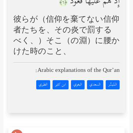
إِذۡ هُمۡ عَلَیۡهَا قُعُودࣱ
﴿٦﴾
彼らが（信仰を棄てない信仰
者たちを、その炎で罰する
べく、）そこ（の淵）に腰か
けた時のこと、
Arabic explanations of the Qur’an:
المُيسَّر
السعدي
البغوي
ابن كثير
الطبري