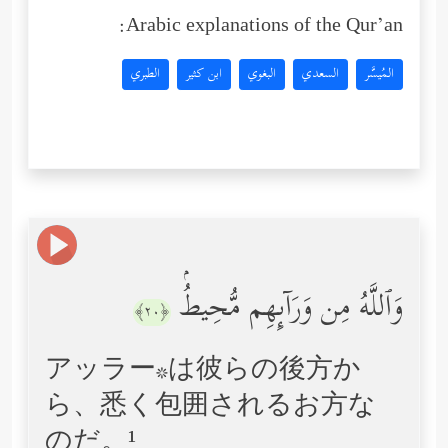
Arabic explanations of the Qur’an:
المُيسَّر
السعدي
البغوي
ابن كثير
الطبري
وَٱللَّهُ مِن وَرَاۤىِٕهِم مُّحِیطُۢ
﴿٢٠﴾
アッラー*は彼らの後方か
ら、悉く包囲されるお方な
のだ。¹