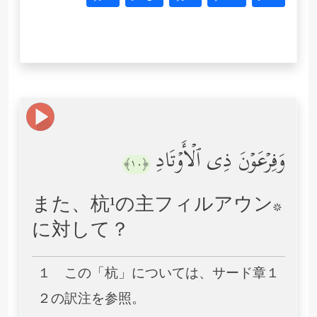
وَفِرۡعَوۡنَ ذِی ٱلۡأَوۡتَادِ
﴿١٠﴾
また、杭¹の主フィルアウン*
に対して？
１ この「杭」については、サード章１
２の訳注を参照。