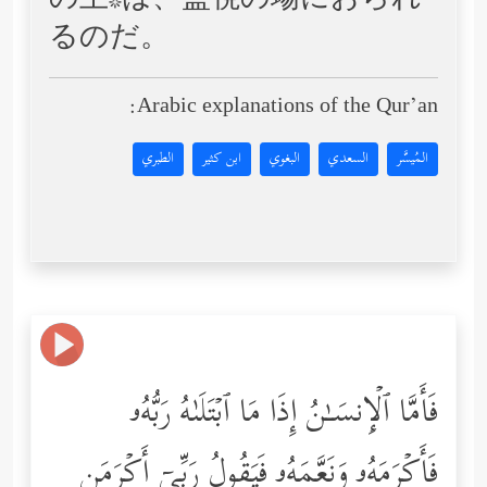
の主*は、監視の場におられ
るのだ。
Arabic explanations of the Qur’an:
المُيسَّر
السعدي
البغوي
ابن كثير
الطبري
فَأَمَّا ٱلۡإِنسَـٰنُ إِذَا مَا ٱبۡتَلَىٰهُ رَبُّهُۥ
فَأَكۡرَمَهُۥ وَنَعَّمَهُۥ فَیَقُولُ رَبِّیۤ أَكۡرَمَنِ