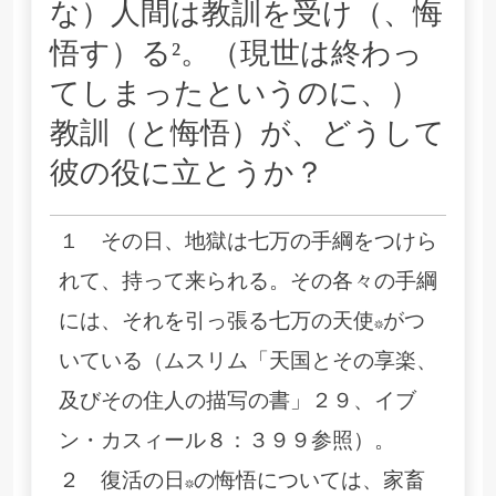
な）人間は教訓を受け（、悔
悟す）る²。（現世は終わっ
てしまったというのに、）
教訓（と悔悟）が、どうして
彼の役に立とうか？
１ その日、地獄は七万の手綱をつけら
れて、持って来られる。その各々の手綱
には、それを引っ張る七万の天使*がつ
いている（ムスリム「天国とその享楽、
及びその住人の描写の書」２９、イブ
ン・カスィール８：３９９参照）。
２ 復活の日*の悔悟については、家畜