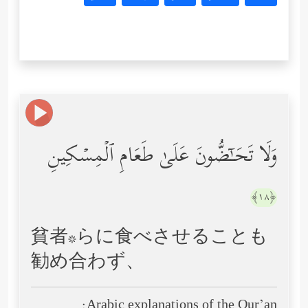
وَلَا تَحَـٰۤضُّونَ عَلَىٰ طَعَامِ ٱلۡمِسۡكِینِ
﴿١٨﴾
貧者*らに食べさせることも
勧め合わず、
Arabic explanations of the Qur’an: