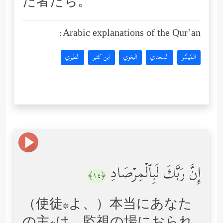
た者たち。
Arabic explanations of the Qur’an:
المُيسَّر
السعدي
البغوي
ابن كثير
الطبري
إِنَّ رَبَّكَ لَبِٱلۡمِرۡصَادِ
﴿١٤﴾
（使徒*よ、）本当にあなた