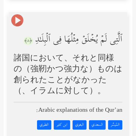
ٱلَّتِی لَمۡ یُخۡلَقۡ مِثۡلُهَا فِی ٱلۡبِلَـٰدِ
﴿٨﴾
諸国において、それと同様
の（強靭かつ強力な）ものは
創られたことがなかった
（、イラムに対して）。
Arabic explanations of the Qur’an:
المُيسَّر
السعدي
البغوي
ابن كثير
الطبري