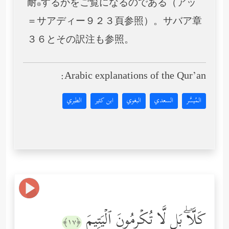
耐*するかをご覧になるのである（アッ
＝サアディー９２３頁参照）。サバア章
３６とその訳注も参照。
Arabic explanations of the Qur’an:
المُيسَّر
السعدي
البغوي
ابن كثير
الطبري
كَلَّاۖ بَل لَّا تُكۡرِمُونَ ٱلۡیَتِیمَ
﴿١٧﴾