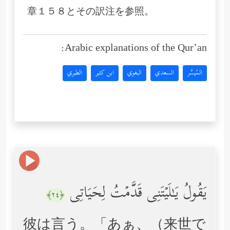
章１５８とその訳注を参照。
Arabic explanations of the Qur’an:
المُيسَّر
السعدي
البغوي
ابن كثير
الطبري
یَقُولُ یَـٰلَیۡتَنِی قَدَّمۡتُ لِحَیَاتِی
﴿٢٤﴾
彼は言う。「あぁ、（来世で