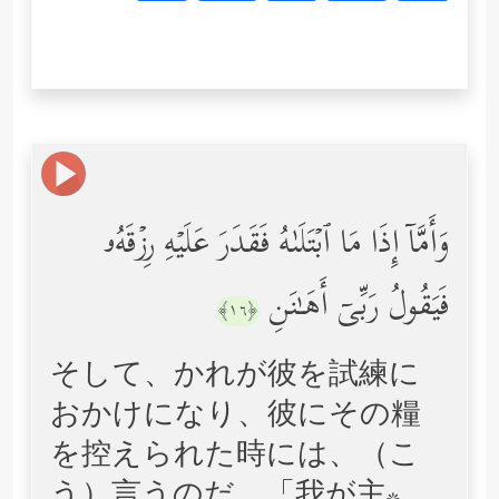
وَأَمَّاۤ إِذَا مَا ٱبۡتَلَىٰهُ فَقَدَرَ عَلَیۡهِ رِزۡقَهُۥ
فَیَقُولُ رَبِّیۤ أَهَـٰنَنِ
﴿١٦﴾
そして、かれが彼を試練に
おかけになり、彼にその糧
を控えられた時には、（こ
う）言うのだ。「我が主*