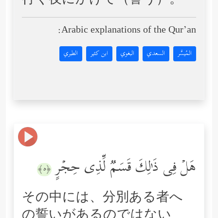
行く夜にかけて（誓う）。
Arabic explanations of the Qur’an:
المُيسَّر
السعدي
البغوي
ابن كثير
الطبري
هَلۡ فِی ذَ ٰ⁠لِكَ قَسَمࣱ لِّذِی حِجۡرٍ
﴿٥﴾
その中には、分別ある者へ
の誓いがあるのではない