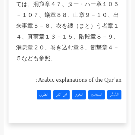
ては、洞窟章４７、ター・ハー章１０５
－１０７、蟻章８８、山章９－１０、出
来事章５－６、衣を纏（まと）う者章１
４、真実章１３－１５、階段章８－９、
消息章２０、巻き込む章３、衝撃章４－
５なども参照。
Arabic explanations of the Qur’an:
المُيسَّر
السعدي
البغوي
ابن كثير
الطبري