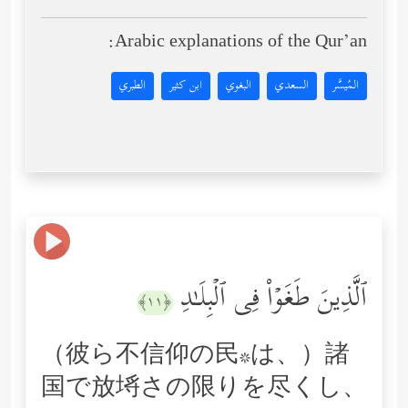
Arabic explanations of the Qur’an:
المُيسَّر
السعدي
البغوي
ابن كثير
الطبري
ٱلَّذِینَ طَغَوۡاْ فِی ٱلۡبِلَـٰدِ
﴿١١﴾
（彼ら不信仰の民*は、）諸
国で放埓さの限りを尽くし、