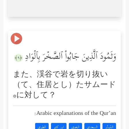
وَثَمُودَ ٱلَّذِینَ جَابُواْ ٱلصَّخۡرَ بِٱلۡوَادِ
﴿٩﴾
また、渓谷で岩を切り抜い
（て、住居とし）たサムード
*に対して？
Arabic explanations of the Qur’an:
المُيسَّر
السعدي
البغوي
ابن كثير
الطبري