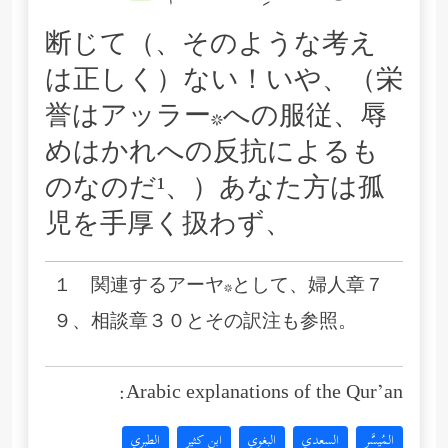
断じて（、そのような考え
は正しく）ない！いや、（栄
誉はアッラー*への服従、辱
めはかれへの反抗によるも
のなのだ¹、）あなた方は孤
児を手厚く扱わず、
１ 関連するアーヤ*として、婦人章７
９、相談章３０とその訳注も参照。
Arabic explanations of the Qur’an:
المُيسَّر
السعدي
البغوي
ابن كثير
الطبري