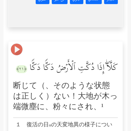
كَلَّاۤۖ إِذَا دُكَّتِ ٱلۡأَرۡضُ دَكࣰّا دَكࣰّا
﴿٢١﴾
断じて（、そのような状態
は正しく）ない！大地が木っ
端微塵に、粉々にされ、¹
１ 復活の日*の天変地異の様子につい