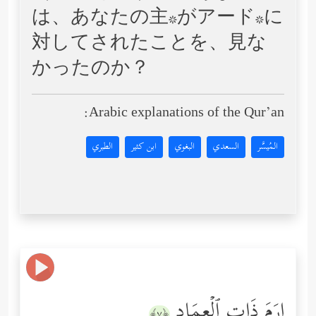
は、あなたの主*がアード*に
対してされたことを、見な
かったのか？
Arabic explanations of the Qur’an:
المُيسَّر
السعدي
البغوي
ابن كثير
الطبري
إِرَمَ ذَاتِ ٱلۡعِمَادِ
﴿٧﴾