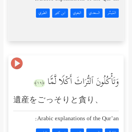
المُيسَّر
السعدي
البغوي
ابن كثير
الطبري
وَتَأۡكُلُونَ ٱلتُّرَاثَ أَكۡلࣰا لَّمࣰّا
﴿١٩﴾
遺産をごっそりと貪り、
Arabic explanations of the Qur’an: