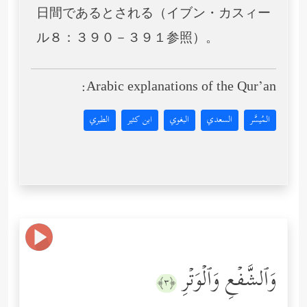
日間であるとされる（イブン・カスィー
ル８：３９０－３９１参照）。
Arabic explanations of the Qur’an:
المُيسَّر
السعدي
البغوي
ابن كثير
الطبري
وَٱلشَّفۡعِ وَٱلۡوَتۡرِ
﴿٣﴾