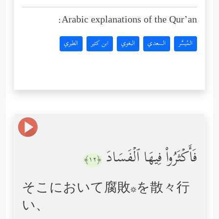
Arabic explanations of the Qur’an:
المُيسَّر
السعدي
البغوي
ابن كثير
الطبري
فَأَكۡثَرُواْ فِیهَا ٱلۡفَسَادَ
﴿١٢﴾
そこにおいて腐敗*を散々行
い、