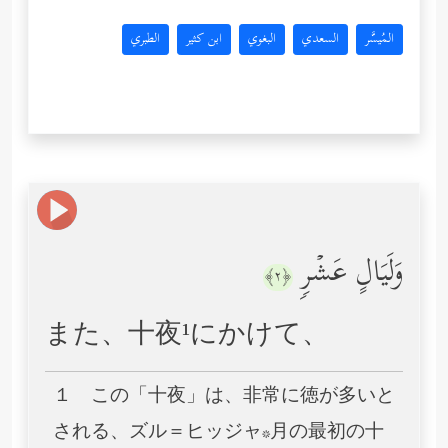
المُيسَّر
السعدي
البغوي
ابن كثير
الطبري
وَلَیَالٍ عَشۡرࣲ
﴿٢﴾
また、十夜¹にかけて、
１ この「十夜」は、非常に徳が多いと
される、ズル＝ヒッジャ*月の最初の十