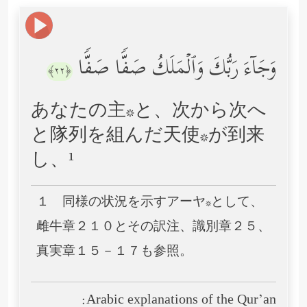
وَجَاۤءَ رَبُّكَ وَٱلۡمَلَكُ صَفࣰّا صَفࣰّا
﴿٢٢﴾
あなたの主*と、次から次へ
と隊列を組んだ天使*が到来
し、¹
１ 同様の状況を示すアーヤ*として、
雌牛章２１０とその訳注、識別章２５、
真実章１５－１７も参照。
Arabic explanations of the Qur’an: