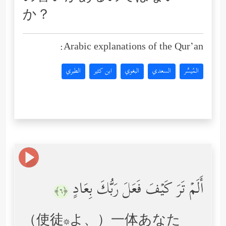
か？
Arabic explanations of the Qur’an:
المُيسَّر
السعدي
البغوي
ابن كثير
الطبري
أَلَمۡ تَرَ كَیۡفَ فَعَلَ رَبُّكَ بِعَادٍ
﴿٦﴾
（使徒*よ、）一体あなた