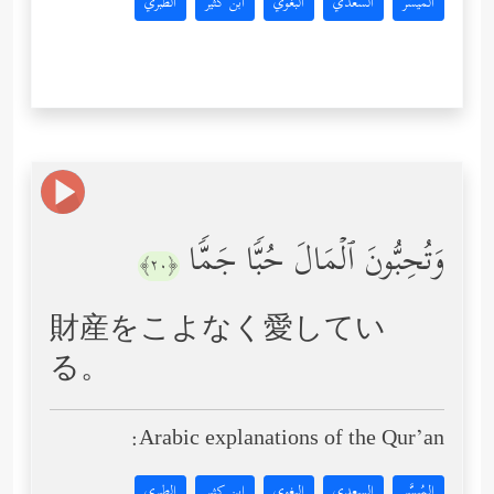
المُيسَّر
السعدي
البغوي
ابن كثير
الطبري
وَتُحِبُّونَ ٱلۡمَالَ حُبࣰّا جَمࣰّا
﴿٢٠﴾
財産をこよなく愛してい
る。
Arabic explanations of the Qur’an:
المُيسَّر
السعدي
البغوي
ابن كثير
الطبري