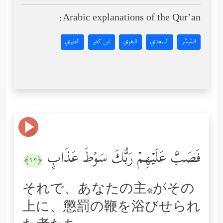
Arabic explanations of the Qur’an:
المُيسَّر
السعدي
البغوي
ابن كثير
الطبري
فَصَبَّ عَلَیۡهِمۡ رَبُّكَ سَوۡطَ عَذَابٍ
﴿١٣﴾
それで、あなたの主*がその
上に、懲罰の鞭を浴びせられ