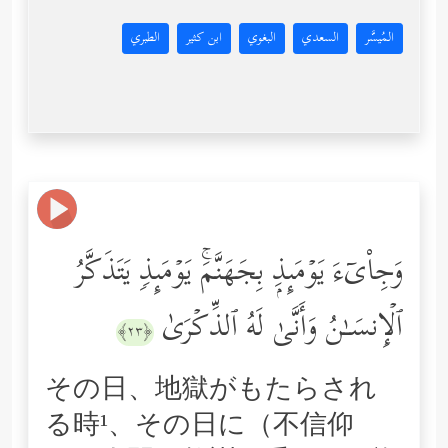
المُيسَّر
السعدي
البغوي
ابن كثير
الطبري
وَجِاْیۤءَ یَوۡمَىِٕذِۭ بِجَهَنَّمَۚ یَوۡمَىِٕذࣲ یَتَذَكَّرُ
ٱلۡإِنسَـٰنُ وَأَنَّىٰ لَهُ ٱلذِّكۡرَىٰ
﴿٢٣﴾
その日、地獄がもたらされ
る時¹、その日に（不信仰