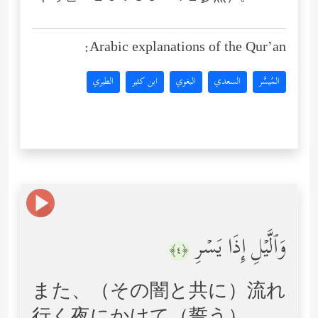
Arabic explanations of the Qur’an:
المُيسَّر
السعدي
البغوي
ابن كثير
الطبري
وَٱلَّیۡلِ إِذَا یَسۡرِ
﴿٤﴾
また、（その闇と共に）流れ