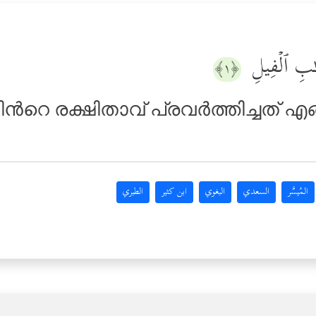
َـٰبِ ٱلۡفِیلِ
﴿١﴾
്‍റെ രക്ഷിതാവ് പ്രവര്‍ത്തിച്ചത് എ
المُيسَّر
السعدي
البغوي
ابن كثير
الطبري