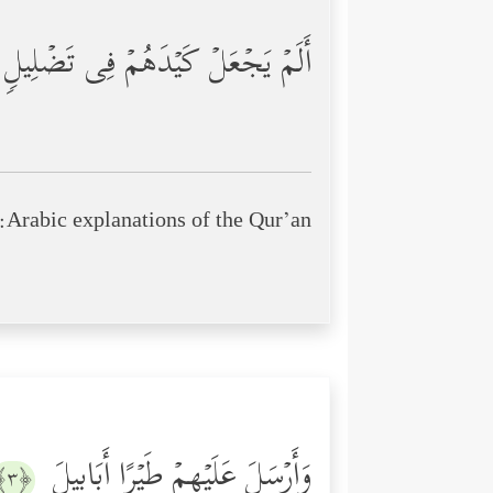
أَلَمۡ یَجۡعَلۡ كَیۡدَهُمۡ فِی تَضۡلِیلࣲ
Arabic explanations of the Qur’an:
وَأَرۡسَلَ عَلَیۡهِمۡ طَیۡرًا أَبَابِیلَ
﴿٣﴾