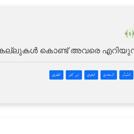
﴿
ിമണ്‍കല്ലുകള്‍ കൊണ്ട് അവരെ എറിയു
المُيسَّر
السعدي
البغوي
ابن كثير
الطبري