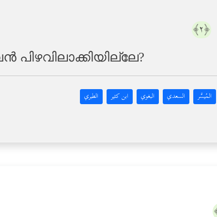
﴿٢﴾
്‍ പിഴവിലാക്കിയില്ലേ?
المُيسَّر
السعدي
البغوي
ابن كثير
الطبري