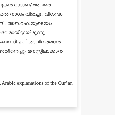
ല്ലുകള്‍ കൊണ്ട് അവരെ
്‍ നാശം വിതച്ചു. വിശുദ്ധ
ങി. അബ്‌റഹഃയുടെയും
മായിട്ടായിരുന്നു
ബന്ധിച്ച വിശദവിവരങ്ങള്‍
നെപ്പറ്റി മനസ്സിലാക്കാന്‍
Arabic explanations of the Qur’an: