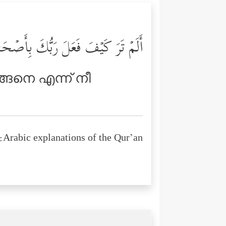
أَلَمۡ تَرَ كَیۡفَ فَعَلَ رَبُّكَ بِأَصۡح
ങ്ങനെ എന്ന് നീ
Arabic explanations of the Qur’an: