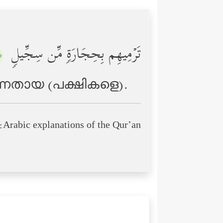
تَرۡمِیهِم بِحِجَارَةࣲ مِّن سِجِّیلࣲ
٤﴾
ന്നതായ (പക്ഷികളെ).
Arabic explanations of the Qur’an: