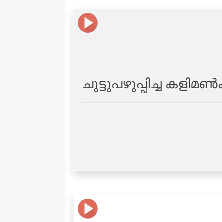
ചുട്ടുപഴുപ്പിച്ച കള