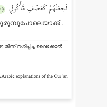
فَجَعَلَهُمۡ كَعَصۡفࣲ مَّأۡكُولِۭ
﴿٥﴾
ുരുമ്പുപോലെയാക്കി.
തിന്ന് നശിപ്പിച്ച വൈക്കോല്‍
Arabic explanations of the Qur’an: