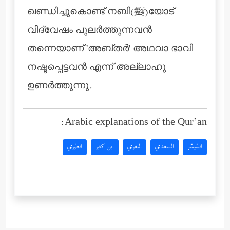
ഖണ്ഡിച്ചുകൊണ്ട് നബി(ﷺ)യോട്
വിദ്വേഷം പുലര്‍ത്തുന്നവന്‍
തന്നെയാണ് 'അബ്തര്‍' അഥവാ ഭാവി
നഷ്ടപ്പെട്ടവന്‍ എന്ന് അല്ലാഹു
ഉണര്‍ത്തുന്നു.
Arabic explanations of the Qur’an:
المُيسَّر
السعدي
البغوي
ابن كثير
الطبري