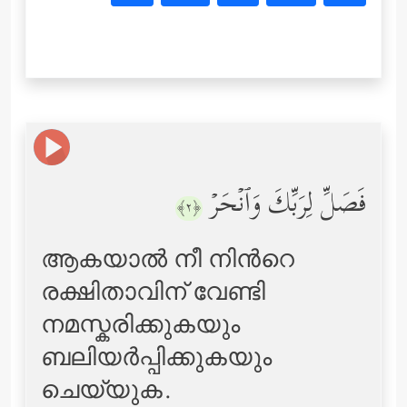
فَصَلِّ لِرَبِّكَ وَٱنۡحَرۡ
﴿٢﴾
ആകയാല്‍ നീ നിന്‍റെ
രക്ഷിതാവിന് വേണ്ടി
നമസ്കരിക്കുകയും
ബലിയര്‍പ്പിക്കുകയും
ചെയ്യുക.