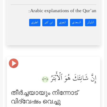
Arabic explanations of the Qur’an:
المُيسَّر
السعدي
البغوي
ابن كثير
الطبري
إِنَّ شَانِئَكَ هُوَ ٱلۡأَبۡتَرُ
﴿٣﴾
തീര്‍ച്ചയായും നിന്നോട്
വിദ്വേഷം വെച്ചു