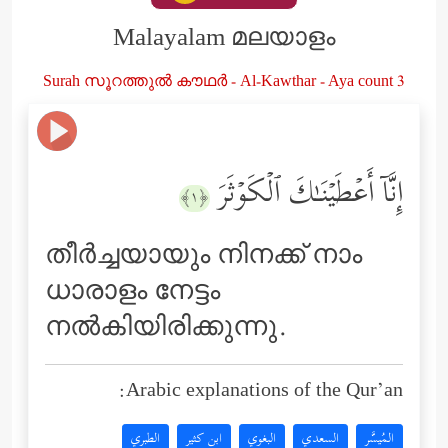
Malayalam മലയാളം
Surah സൂറത്തുൽ കൗഥർ - Al-Kawthar - Aya count 3
إِنَّاۤ أَعۡطَیۡنَـٰكَ ٱلۡكَوۡثَرَ
﴿١﴾
തീര്‍ച്ചയായും നിനക്ക് നാം
ധാരാളം നേട്ടം
നല്‍കിയിരിക്കുന്നു.
Arabic explanations of the Qur’an:
المُيسَّر
السعدي
البغوي
ابن كثير
الطبري