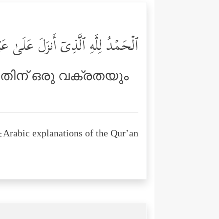
ٱلۡحَمۡدُ لِلَّهِ ٱلَّذِیۤ أَنزَلَ عَلَىٰ عَ
അതിന് ഒരു വക്രതയും
Arabic explanations of the Qur’an: