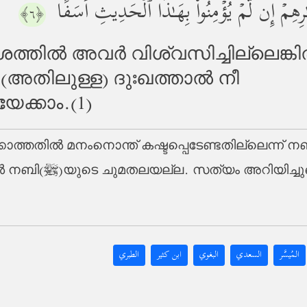
ٰرِهِمۡ إِن لَّمۡ یُؤۡمِنُواْ بِهَـٰذَا ٱلۡحَدِیثِ أَسَفًا
﴿٦﴾
ില്‍ അവര്‍ വിശ്വസിച്ചില്ലെങ്കില്
(അതിലുള്ള) ദുഃഖത്താല്‍ നീ
ക്കാം.(1)
തില്‍ മനംനൊന്ത് കഷ്ടപ്പെടേണ്ടതില്ലെന്ന് നബി(ﷺ)യെ അല്ല
ക്കാനുള്ള ബാധ്യതയേ
المُيسَّر
السعدي
البغوي
ابن كثير
الطبري