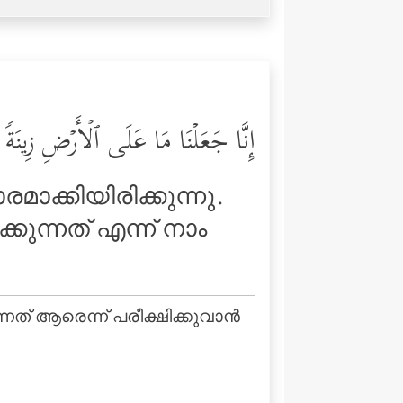
إِنَّا جَعَلۡنَا مَا عَلَى ٱلۡأَرۡضِ زِینَةࣰ 
മാക്കിയിരിക്കുന്നു.
കുന്നത് എന്ന് നാം
് ആരെന്ന് പരീക്ഷിക്കുവാന്‍