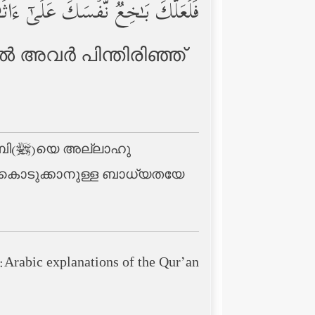
فَلَعَلَّكَ بَـٰخِعࣱ نَّفۡسَكَ عَلَىٰۤ ءَاثَـ
‍ അവര്‍ പിന്തിരിഞ്ഞ്
ാഹു
Arabic explanations of the Qur’an: