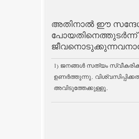
അതിനാല്‍ ഈ സന്ദേശത്ത
പോയതിനെത്തുടര്‍ന്ന് 
ജീവനൊടുക്കുന്നവനായേ
1) ജനങ്ങള്‍ സത്യം സ്വീകരിക്കാത്ത
ഉണര്‍ത്തുന്നു. വിശ്വസിപ്പിക്കല്‍ നബി(ﷺ)യുടെ ചുമതലയല്ല. സത്യം അറിയിച്ചുകൊടു
അവിടുത്തേക്കുള്ളൂ.