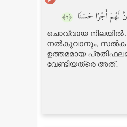
 أَنَّ لَهُمۡ أَجۡرًا حَسَنࣰا
﴿٢﴾
ചൊവ്വായ നിലയില്‍. തന
നല്‍കുവാനും, സല്‍കര്‍
ഉത്തമമായ പ്രതിഫലമു
വേണ്ടിയത്രെ അത്‌.