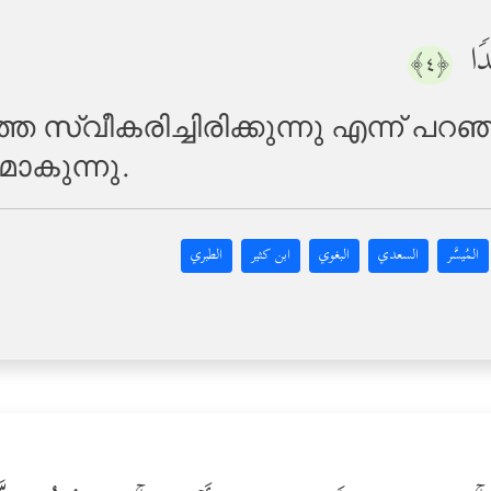
َدࣰا
﴿٤﴾
്വീകരിച്ചിരിക്കുന്നു എന്ന് പറഞ്ഞവ
മാകുന്നു.
المُيسَّر
السعدي
البغوي
ابن كثير
الطبري