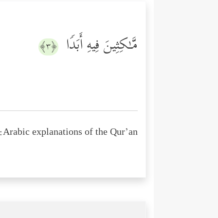
مَّـٰكِثِینَ فِیهِ أَبَدࣰا
﴿٣﴾
Arabic explanations of the Qur’an: