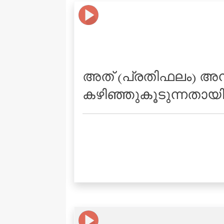
അത് (പ്രതിഫലം) അനുഭ
കഴിഞ്ഞുകൂടുന്നതായിര