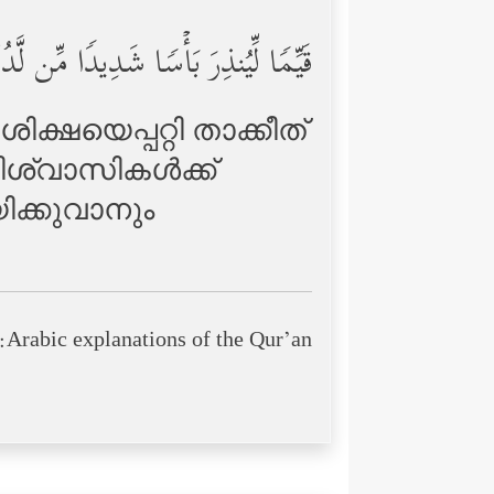
قَیِّمࣰا لِّیُنذِرَ بَأۡسࣰا شَدِیدࣰا مِّن لَّ
ക്ഷയെപ്പറ്റി താക്കീത്
ിശ്വാസികള്‍ക്ക്
ിക്കുവാനും
Arabic explanations of the Qur’an: