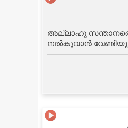
അല്ലാഹു സന്താനത്തെ സ
നല്‍കുവാന്‍ വേണ്ടിയു