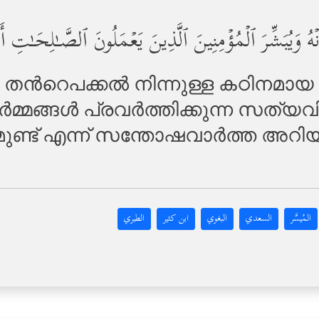
دُنۡهُ وَیُبَشِّرَ ٱلۡمُؤۡمِنِینَ ٱلَّذِینَ یَعۡمَلُونَ ٱلصَّـٰلِحَـٰتِ
്‍റെപക്കല്‍ നിന്നുള്ള കഠിനമായ ശി
മ്മങ്ങള്‍ പ്രവര്‍ത്തിക്കുന്ന സത്യവ
ണ്ട് എന്ന് സന്തോഷവാര്‍ത്ത അറിയ
المُيسَّر
السعدي
البغوي
ابن كثير
الطبري