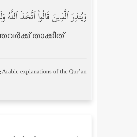
وَیُنذِرَ ٱلَّذِینَ قَالُواْ ٱتَّخَذَ ٱللَّهُ وَل
ര്‍ക്ക് താക്കീത്
Arabic explanations of the Qur’an: