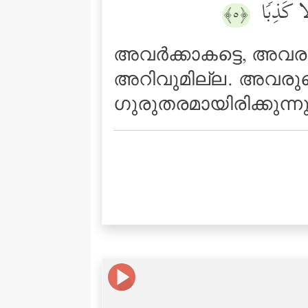
لَّا كَذِبࣰا
﴿٥﴾
അവര്‍ക്കാകട്ടെ, അവരു
അറിവുമില്ല. അവരുടെ 
ഗുരുതരമായിരിക്കുന്ന