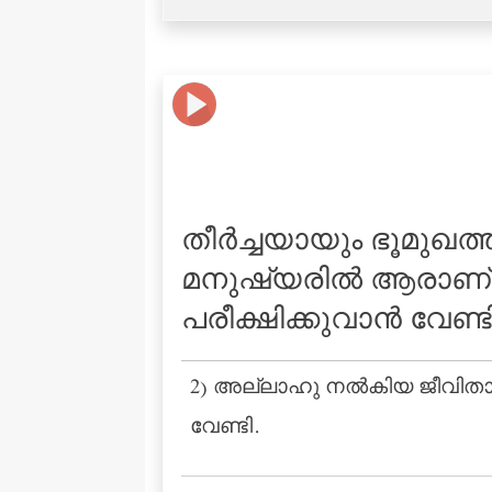
തീര്‍ച്ചയായും ഭൂമുഖത
മനുഷ്യരില്‍ ആരാണ് ഏറ
പരീക്ഷിക്കുവാന്‍ വേണ്ടി
2) അല്ലാഹു നൽകിയ ജീവിതാലങ്
വേണ്ടി.