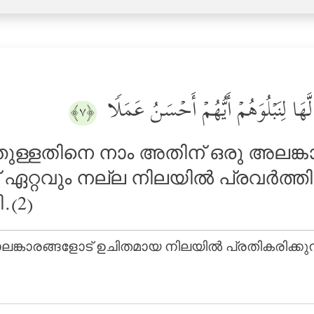
لَّهَا لِنَبۡلُوَهُمۡ أَیُّهُمۡ أَحۡسَنُ عَمَلࣰا
﴿٧﴾
്തുള്ളതിനെ നാം അതിന് ഒരു അലങ്കാര
്റവും നല്ല നിലയില്‍ പ്രവര്‍ത്തിക്
.(2)
കാരങ്ങളോട് ഉചിതമായ നിലയില്‍ പ്രതികരിക്കുന്നത