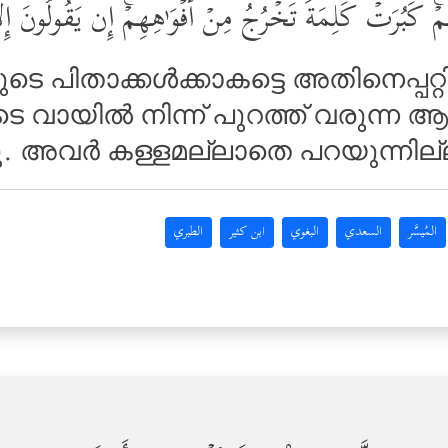
ِهِمۡۚ كَبُرَتۡ كَلِمَةࣰ تَخۡرُجُ مِنۡ أَفۡوَ ٰ⁠هِهِمۡۚ إِن یَقُولُونَ إِ
ടെ പിതാക്കള്‍ക്കാകട്ടെ അതിനെപ്പ
വായില്‍ നിന്ന് പുറത്ത് വരുന്ന ആ 
ു. അവര്‍ കള്ളമല്ലാതെ പറയുന്നില്
المُيسَّر
السعدي
البغوي
ابن كثير
الطبري