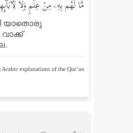
مَّا لَهُم بِهِۦ مِنۡ عِلۡمࣲ وَلَا لِـَٔابَاۤىٕ
റ്റി യാതൊരു
വാക്ക്
ല.
Arabic explanations of the Qur’an: