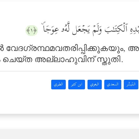
بۡدِهِ ٱلۡكِتَـٰبَ وَلَمۡ یَجۡعَل لَّهُۥ عِوَجَاۜ
﴿١﴾
്‍ വേദഗ്രന്ഥമവതരിപ്പിക്കുകയും, 
ം ചെയ്ത അല്ലാഹുവിന് സ്തുതി.
المُيسَّر
السعدي
البغوي
ابن كثير
الطبري