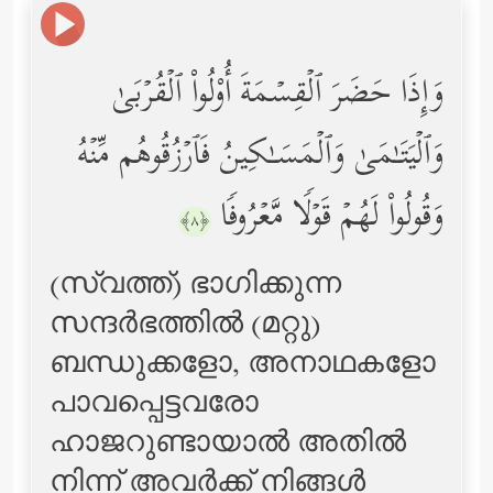
وَإِذَا حَضَرَ ٱلۡقِسۡمَةَ أُوْلُواْ ٱلۡقُرۡبَىٰ
وَٱلۡیَتَـٰمَىٰ وَٱلۡمَسَـٰكِینُ فَٱرۡزُقُوهُم مِّنۡهُ
وَقُولُواْ لَهُمۡ قَوۡلࣰا مَّعۡرُوفࣰا
﴿٨﴾
(സ്വത്ത്‌) ഭാഗിക്കുന്ന
സന്ദര്‍ഭത്തില്‍ (മറ്റു)
ബന്ധുക്കളോ, അനാഥകളോ
പാവപ്പെട്ടവരോ
ഹാജറുണ്ടായാല്‍ അതില്‍
നിന്ന് അവര്‍ക്ക് നിങ്ങള്‍