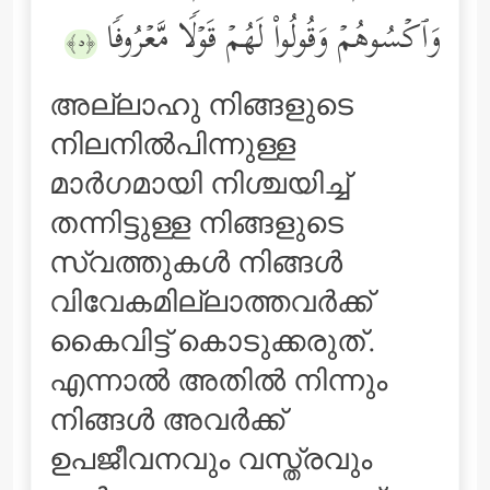
وَٱكۡسُوهُمۡ وَقُولُواْ لَهُمۡ قَوۡلࣰا مَّعۡرُوفࣰا
﴿٥﴾
അല്ലാഹു നിങ്ങളുടെ
നിലനില്‍പിന്നുള്ള
മാര്‍ഗമായി നിശ്ചയിച്ച്
തന്നിട്ടുള്ള നിങ്ങളുടെ
സ്വത്തുകള്‍ നിങ്ങള്‍
വിവേകമില്ലാത്തവര്‍ക്ക്
കൈവിട്ട് കൊടുക്കരുത്‌.
എന്നാല്‍ അതില്‍ നിന്നും
നിങ്ങള്‍ അവര്‍ക്ക്
ഉപജീവനവും വസ്ത്രവും