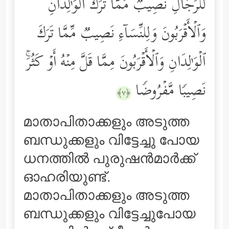
لِّلرِّجَالِ نَصِیبࣱ مِّمَّا تَرَكَ ٱلۡوَ ٰ⁠لِدَانِ
وَٱلۡأَقۡرَبُونَ وَلِلنِّسَاۤءِ نَصِیبࣱ مِّمَّا تَرَكَ
ٱلۡوَ ٰ⁠لِدَانِ وَٱلۡأَقۡرَبُونَ مِمَّا قَلَّ مِنۡهُ أَوۡ كَثُرَۚ
نَصِیبࣰا مَّفۡرُوضࣰا
﴿٧﴾
മാതാപിതാക്കളും അടുത്ത
ബന്ധുക്കളും വിട്ടേച്ചു പോയ
ധനത്തില്‍ പുരുഷന്‍മാര്‍ക്ക്
ഓഹരിയുണ്ട്‌.
മാതാപിതാക്കളും അടുത്ത
ബന്ധുക്കളും വിട്ടേച്ചുപോയ