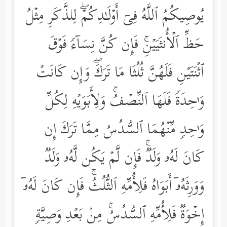
یُوصِیكُمُ ٱللَّهُ فِیۤ أَوۡلَـٰدِكُمۡۖ لِلذَّكَرِ مِثۡلُ
حَظِّ ٱلۡأُنثَیَیۡنِۚ فَإِن كُنَّ نِسَاۤءࣰ فَوۡقَ
ٱثۡنَتَیۡنِ فَلَهُنَّ ثُلُثَا مَا تَرَكَۖ وَإِن كَانَتۡ
وَ ٰ⁠حِدَةࣰ فَلَهَا ٱلنِّصۡفُۚ وَلِأَبَوَیۡهِ لِكُلِّ
وَ ٰ⁠حِدࣲ مِّنۡهُمَا ٱلسُّدُسُ مِمَّا تَرَكَ إِن
كَانَ لَهُۥ وَلَدࣱۚ فَإِن لَّمۡ یَكُن لَّهُۥ وَلَدࣱ
وَوَرِثَهُۥۤ أَبَوَاهُ فَلِأُمِّهِ ٱلثُّلُثُۚ فَإِن كَانَ لَهُۥۤ
إِخۡوَةࣱ فَلِأُمِّهِ ٱلسُّدُسُۚ مِنۢ بَعۡدِ وَصِیَّةࣲ