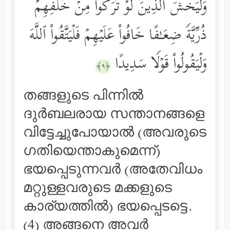
وَلۡیَخۡشَ ٱلَّذِینَ لَوۡ تَرَكُواْ مِنۡ خَلۡفِهِمۡ
ذُرِّیَّةࣰ ضِعَـٰفًا خَافُواْ عَلَیۡهِمۡ فَلۡیَتَّقُواْ ٱللَّهَ
وَلۡیَقُولُواْ قَوۡلࣰا سَدِیدًا
﴿٩﴾
തങ്ങളുടെ പിന്നില്‍
ദുര്‍ബലരായ സന്താനങ്ങളെ
വിട്ടേച്ചുപോയാല്‍ (അവരുടെ
ഗതിയെന്താകുമെന്ന്‌)
ഭയപ്പെടുന്നവര്‍ (അതേവിധം
മറ്റുള്ളവരുടെ മക്കളുടെ
കാര്യത്തില്‍) ഭയപ്പെടട്ടെ.
(4) അങ്ങനെ അവര്‍