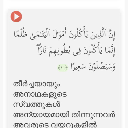
إِنَّ ٱلَّذِینَ یَأۡكُلُونَ أَمۡوَ ٰ⁠لَ ٱلۡیَتَـٰمَىٰ ظُلۡمًا
إِنَّمَا یَأۡكُلُونَ فِی بُطُونِهِمۡ نَارࣰاۖ
وَسَیَصۡلَوۡنَ سَعِیرࣰا
﴿١٠﴾
തീര്‍ച്ചയായും
അനാഥകളുടെ
സ്വത്തുകള്‍
അന്യായമായി തിന്നുന്നവര്‍
അവരുടെ വയറുകളില്‍