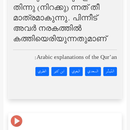
തിന്നു (നിറക്കു) ന്നത് തീ
മാത്രമാകുന്നു. പിന്നീട്
അവര്‍ നരകത്തില്‍
കത്തിയെരിയുന്നതുമാണ്‌
Arabic explanations of the Qur’an:
المُيسَّر
السعدي
البغوي
ابن كثير
الطبري