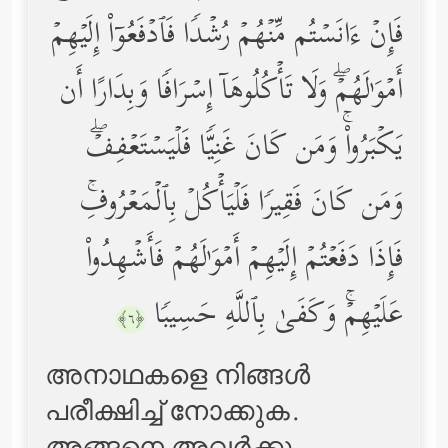
فَإِنۡ ءَانَسۡتُم مِّنۡهُمۡ رُشۡدࣰا فَٱدۡفَعُوۤاْ إِلَیۡهِمۡ
أَمۡوَ ٰ⁠لَهُمۡۖ وَلَا تَأۡكُلُوهَاۤ إِسۡرَافࣰا وَبِدَارًا أَن
یَكۡبَرُواْۚ وَمَن كَانَ غَنِیࣰّا فَلۡیَسۡتَعۡفِفۡۖ
وَمَن كَانَ فَقِیرࣰا فَلۡیَأۡكُلۡ بِٱلۡمَعۡرُوفِۚ
فَإِذَا دَفَعۡتُمۡ إِلَیۡهِمۡ أَمۡوَ ٰ⁠لَهُمۡ فَأَشۡهِدُواْ
عَلَیۡهِمۡۚ وَكَفَىٰ بِٱللَّهِ حَسِیبࣰا
﴿٦﴾
അനാഥകളെ നിങ്ങള്‍
പരീക്ഷിച്ച് നോക്കുക.