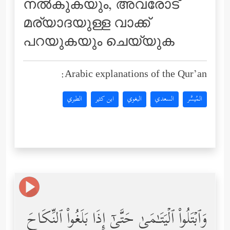
നല്‍കുകയും, അവരോട്
മര്യാദയുള്ള വാക്ക്
പറയുകയും ചെയ്യുക
Arabic explanations of the Qur’an:
المُيسَّر
السعدي
البغوي
ابن كثير
الطبري
وَٱبۡتَلُواْ ٱلۡیَتَـٰمَىٰ حَتَّىٰۤ إِذَا بَلَغُواْ ٱلنِّكَاحَ