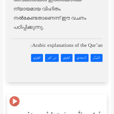
അവകാശികള്‍ ഇത്തരക്കാര്‍ക്ക്
ന്യായമായ വിഹിതം
നല്‍കേണ്ടതാണെന്ന് ഈ വചനം
പഠിപ്പിക്കുന്നു.
Arabic explanations of the Qur’an:
المُيسَّر
السعدي
البغوي
ابن كثير
الطبري