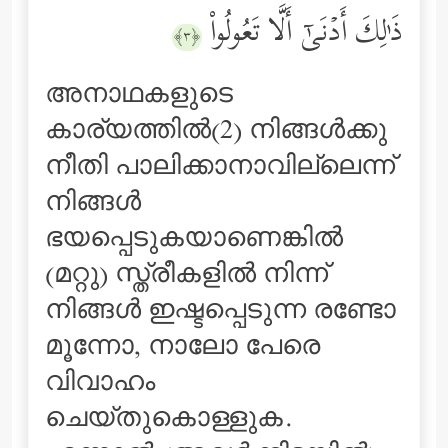
ذَ ٰ⁠لِكَ أَدۡنَىٰۤ أَلَّا تَعُولُواْ
﴿٣﴾
അനാഥകളുടെ
കാര്യത്തില്‍(2) നിങ്ങള്‍ക്കു
നീതി പാലിക്കാനാവില്ലെന്ന്
നിങ്ങള്‍
ഭയപ്പെടുകയാണെങ്കില്‍
(മറ്റു) സ്ത്രീകളില്‍ നിന്ന്
നിങ്ങള്‍ ഇഷ്ടപ്പെടുന്ന രണ്ടോ
മൂന്നോ, നാലോ പേരെ
വിവാഹം
ചെയ്തുകൊള്ളുക.