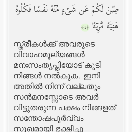
طِبۡنَ لَكُمۡ عَن شَیۡءࣲ مِّنۡهُ نَفۡسࣰا فَكُلُوهُ
هَنِیۤـࣰٔا مَّرِیۤـࣰٔا
﴿٤﴾
സ്ത്രീകള്‍ക്ക് അവരുടെ
വിവാഹമൂല്യങ്ങള്‍
മനഃസംതൃപ്തിയോട് കൂടി
നിങ്ങള്‍ നല്‍കുക. ഇനി
അതില്‍ നിന്ന് വല്ലതും
സന്‍മനസ്സോടെ അവര്‍
വിട്ടുതരുന്ന പക്ഷം നിങ്ങളത്
സന്തോഷപൂര്‍വ്വം
സുഖമായി ഭക്ഷിച്ചു