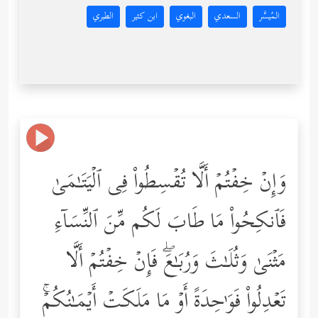
المُيسَّر
السعدي
البغوي
ابن كثير
الطبري
وَإِنۡ خِفۡتُمۡ أَلَّا تُقۡسِطُواْ فِی ٱلۡیَتَـٰمَىٰ
فَٱنكِحُواْ مَا طَابَ لَكُم مِّنَ ٱلنِّسَاۤءِ
مَثۡنَىٰ وَثُلَـٰثَ وَرُبَـٰعَۖ فَإِنۡ خِفۡتُمۡ أَلَّا
تَعۡدِلُواْ فَوَ ٰ⁠حِدَةً أَوۡ مَا مَلَكَتۡ أَیۡمَـٰنُكُمۡۚ