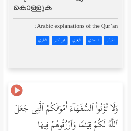
കൊള്ളുക
Arabic explanations of the Qur’an:
المُيسَّر
السعدي
البغوي
ابن كثير
الطبري
وَلَا تُؤۡتُواْ ٱلسُّفَهَاۤءَ أَمۡوَ ٰ⁠لَكُمُ ٱلَّتِی جَعَلَ
ٱللَّهُ لَكُمۡ قِیَـٰمࣰا وَٱرۡزُقُوهُمۡ فِیهَا