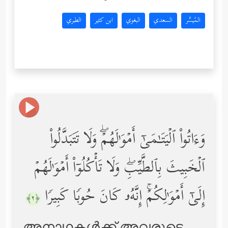
المُيسَّر
السعدي
البغوي
ابن كثير
الطبري
وَءَاتُواْ ٱلۡیَتَـٰمَىٰۤ أَمۡوَ ٰ⁠لَهُمۡۖ وَلَا تَتَبَدَّلُواْ
ٱلۡخَبِیثَ بِٱلطَّیِّبِۖ وَلَا تَأۡكُلُوۤاْ أَمۡوَ ٰ⁠لَهُمۡ
إِلَىٰۤ أَمۡوَ ٰ⁠لِكُمۡۚ إِنَّهُۥ كَانَ حُوبࣰا كَبِیرࣰا
﴿٢﴾