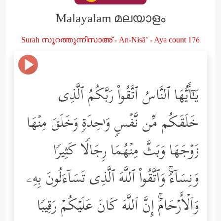
Malayalam മലയാളം
Surah സൂറത്തുന്നിസാഅ് - An-Nisā’ - Aya count 176
یَـٰۤأَیُّهَا ٱلنَّاسُ ٱتَّقُواْ رَبَّكُمُ ٱلَّذِی
خَلَقَكُم مِّن نَّفۡسࣲ وَ ٰ⁠حِدَةࣲ وَخَلَقَ مِنۡهَا
زَوۡجَهَا وَبَثَّ مِنۡهُمَا رِجَالࣰا كَثِیرࣰا
وَنِسَاۤءࣰۚ وَٱتَّقُواْ ٱللَّهَ ٱلَّذِی تَسَاۤءَلُونَ بِهِۦ
وَٱلۡأَرۡحَامَۚ إِنَّ ٱللَّهَ كَانَ عَلَیۡكُمۡ رَقِیبࣰا