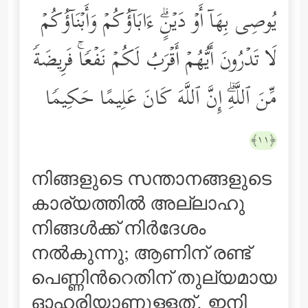
یُوصِی بِهَاۤ أَوۡ دَیۡنٍۗ ءَابَاۤؤُكُمۡ وَأَبۡنَاۤؤُكُمۡ
لَا تَدۡرُونَ أَیُّهُمۡ أَقۡرَبُ لَكُمۡ نَفۡعࣰاۚ فَرِیضَةࣰ
مِّنَ ٱللَّهِۗ إِنَّ ٱللَّهَ كَانَ عَلِیمًا حَكِیمࣰا
﴿١١﴾
നിങ്ങളുടെ സന്താനങ്ങളുടെ
കാര്യത്തില്‍ അല്ലാഹു
നിങ്ങള്‍ക്ക് നിര്‍ദേശം
നല്‍കുന്നു; ആണിന് രണ്ട്
പെണ്ണിന്‍റെതിന് തുല്യമായ
ഓഹരിയാണുള്ളത്‌. ഇനി