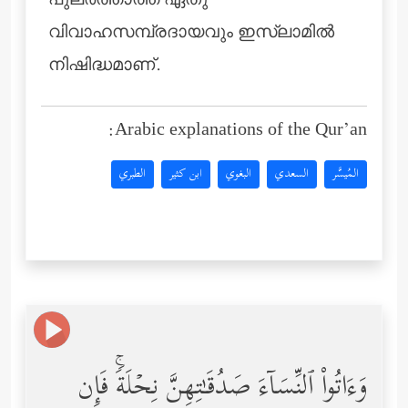
പുലര്‍ത്താത്ത ഏതു
വിവാഹസമ്പ്രദായവും ഇസ്‌ലാമില്‍
നിഷിദ്ധമാണ്.
Arabic explanations of the Qur’an:
المُيسَّر
السعدي
البغوي
ابن كثير
الطبري
وَءَاتُواْ ٱلنِّسَاۤءَ صَدُقَـٰتِهِنَّ نِحۡلَةࣰۚ فَإِن