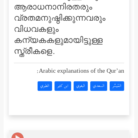
ആരാധനാനിരതരും
വ്രതമനുഷ്ഠിക്കുന്നവരും
വിധവകളും
കന്യകകളുമായിട്ടുള്ള
സ്ത്രീകളെ.
Arabic explanations of the Qur’an:
المُيسَّر
السعدي
البغوي
ابن كثير
الطبري