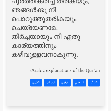
പൂര്‍ത്തീകരിച്ച് തരികയും,
ഞങ്ങള്‍ക്കു നീ
പൊറുത്തുതരികയും
ചെയ്യേണമേ.
തീര്‍ച്ചയായും നീ ഏതു
കാര്യത്തിനും
കഴിവുള്ളവനാകുന്നു.
Arabic explanations of the Qur’an:
المُيسَّر
السعدي
البغوي
ابن كثير
الطبري