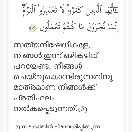
یَـٰۤأَیُّهَا ٱلَّذِینَ كَفَرُواْ لَا تَعۡتَذِرُواْ ٱلۡیَوۡمَۖ
إِنَّمَا تُجۡزَوۡنَ مَا كُنتُمۡ تَعۡمَلُونَ
﴿٧﴾
സത്യനിഷേധികളേ,
നിങ്ങള്‍ ഇന്ന് ഒഴികഴിവ്
പറയേണ്ട. നിങ്ങള്‍
ചെയ്തുകൊണ്ടിരുന്നതിനു
മാത്രമാണ് നിങ്ങള്‍ക്ക്
പ്രതിഫലം
നല്‍കപ്പെടുന്നത്‌.(5)
5) നരകത്തില്‍ പ്രവേശിപ്പിക്കുന്ന