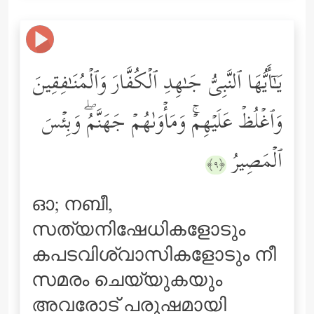
یَـٰۤأَیُّهَا ٱلنَّبِیُّ جَـٰهِدِ ٱلۡكُفَّارَ وَٱلۡمُنَـٰفِقِینَ
وَٱغۡلُظۡ عَلَیۡهِمۡۚ وَمَأۡوَىٰهُمۡ جَهَنَّمُۖ وَبِئۡسَ
ٱلۡمَصِیرُ
﴿٩﴾
ഓ; നബീ,
സത്യനിഷേധികളോടും
കപടവിശ്വാസികളോടും നീ
സമരം ചെയ്യുകയും
അവരോട് പരുഷമായി