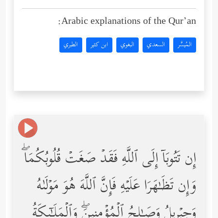
Arabic explanations of the Qur’an:
المُيسَّر
السعدي
البغوي
ابن كثير
الطبري
إِن تَتُوبَاۤ إِلَى ٱللَّهِ فَقَدۡ صَغَتۡ قُلُوبُكُمَاۖ
وَإِن تَظَـٰهَرَا عَلَیۡهِ فَإِنَّ ٱللَّهَ هُوَ مَوۡلَىٰهُ
وَجِبۡرِیلُ وَصَـٰلِحُ ٱلۡمُؤۡمِنِینَۖ وَٱلۡمَلَـٰۤىِٕكَةُ