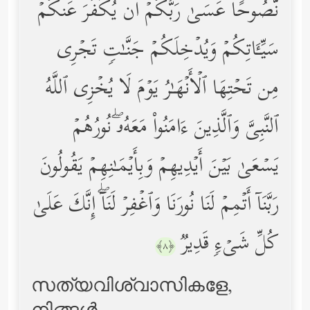
نَّصُوحًا عَسَىٰ رَبُّكُمۡ أَن یُكَفِّرَ عَنكُمۡ
سَیِّـَٔاتِكُمۡ وَیُدۡخِلَكُمۡ جَنَّـٰتࣲ تَجۡرِی
مِن تَحۡتِهَا ٱلۡأَنۡهَـٰرُ یَوۡمَ لَا یُخۡزِی ٱللَّهُ
ٱلنَّبِیَّ وَٱلَّذِینَ ءَامَنُواْ مَعَهُۥۖ نُورُهُمۡ
یَسۡعَىٰ بَیۡنَ أَیۡدِیهِمۡ وَبِأَیۡمَـٰنِهِمۡ یَقُولُونَ
رَبَّنَاۤ أَتۡمِمۡ لَنَا نُورَنَا وَٱغۡفِرۡ لَنَاۤۖ إِنَّكَ عَلَىٰ
كُلِّ شَیۡءࣲ قَدِیرࣱ
﴿٨﴾
സത്യവിശ്വാസികളേ,