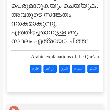
പെരുമാറുകയും ചെയ്യുക.
അവരുടെ സങ്കേതം
നരകമാകുന്നു.
എത്തിച്ചേരാനുള്ള ആ
സ്ഥലം എത്രയോ ചീത്ത!
Arabic explanations of the Qur’an:
المُيسَّر
السعدي
البغوي
ابن كثير
الطبري