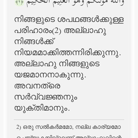
وَٱللَّهُ مَوۡلَىٰكُمۡۖ وَهُوَ ٱلۡعَلِیمُ ٱلۡحَكِیمُ
﴿٢﴾
നിങ്ങളുടെ ശപഥങ്ങള്‍ക്കുള്ള
പരിഹാരം(2) അല്ലാഹു
നിങ്ങള്‍ക്ക്
നിയമമാക്കിത്തന്നിരിക്കുന്നു.
അല്ലാഹു നിങ്ങളുടെ
യജമാനനാകുന്നു.
അവനത്രെ
സര്‍വ്വജ്ഞനും
യുക്തിമാനും.
2) ഒരു സല്‍കര്‍മമോ, നല്ല കാര്യമോ