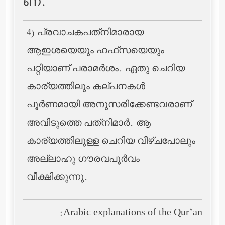
ണ്‌.
4) പ്രവാചകപത്‌നിമാരായ
ആഇശയെയും ഹഫ്‌സയെയും
പറ്റിയാണ് പരാമര്‍ശം. ഏതു ചെറിയ
കാര്യത്തിലും കല്പനകള്‍
പൂര്‍ണമായി അനുസരിക്കേണ്ടവരാണ്
അവിടുത്തെ പത്‌നിമാര്‍. ആ
കാര്യത്തിലുള്ള ചെറിയ വീഴ്ചപോലും
അല്ലാഹു ഗൗരവപൂര്‍വം
വീക്ഷിക്കുന്നു.
Arabic explanations of the Qur’an: