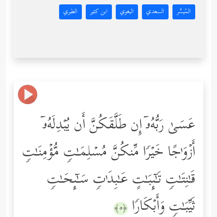
المُيسَّر
السعدي
البغوي
ابن كثير
الطبري
عَسَىٰ رَبُّهُۥۤ إِن طَلَّقَكُنَّ أَن یُبۡدِلَهُۥۤ
أَزۡوَ ٰ⁠جًا خَیۡرࣰا مِّنكُنَّ مُسۡلِمَـٰتࣲ مُّؤۡمِنَـٰتࣲ
قَـٰنِتَـٰتࣲ تَـٰۤىِٕبَـٰتٍ عَـٰبِدَ ٰ⁠تࣲ سَـٰۤىِٕحَـٰتࣲ
ثَیِّبَـٰتࣲ وَأَبۡكَارࣰا
﴿٥﴾