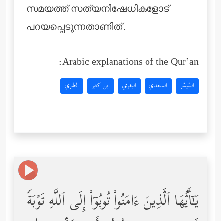
സമയത്ത് സത്യനിഷേധികളോട്
പറയപ്പെടുന്നതാണിത്.
Arabic explanations of the Qur’an:
المُيسَّر
السعدي
البغوي
ابن كثير
الطبري
یَـٰۤأَیُّهَا ٱلَّذِینَ ءَامَنُواْ تُوبُوۤاْ إِلَى ٱللَّهِ تَوۡبَةࣰ