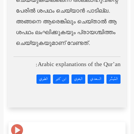
ചെയ്യുകയില്ലെന്ന് അല്ലാഹുവിന്റെ
പേരില്‍ ശപഥം ചെയ്യാന്‍ പാടില്ല.
അങ്ങനെ ആരെങ്കിലും ചെയ്താല്‍ ആ
ശപഥം ലംഘിക്കുകയും പ്രായശ്ചിത്തം
ചെയ്യുകയുമാണ് വേണ്ടത്.
Arabic explanations of the Qur’an:
المُيسَّر
السعدي
البغوي
ابن كثير
الطبري