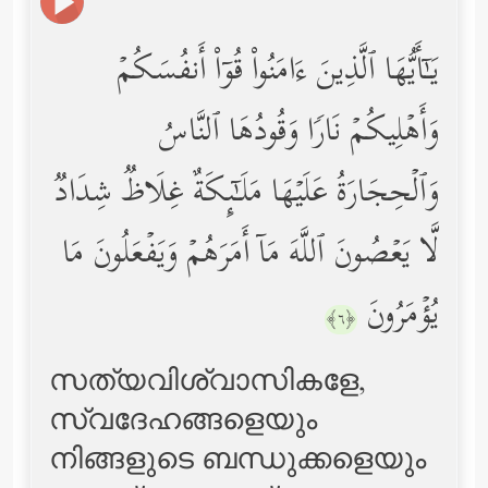
یَـٰۤأَیُّهَا ٱلَّذِینَ ءَامَنُواْ قُوۤاْ أَنفُسَكُمۡ
وَأَهۡلِیكُمۡ نَارࣰا وَقُودُهَا ٱلنَّاسُ
وَٱلۡحِجَارَةُ عَلَیۡهَا مَلَـٰۤىِٕكَةٌ غِلَاظࣱ شِدَادࣱ
لَّا یَعۡصُونَ ٱللَّهَ مَاۤ أَمَرَهُمۡ وَیَفۡعَلُونَ مَا
یُؤۡمَرُونَ
﴿٦﴾
സത്യവിശ്വാസികളേ,
സ്വദേഹങ്ങളെയും
നിങ്ങളുടെ ബന്ധുക്കളെയും