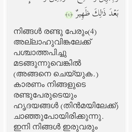
بَعۡدَ ذَ ٰ⁠لِكَ ظَهِیرٌ
﴿٤﴾
നിങ്ങള്‍ രണ്ടു പേരും(4)
അല്ലാഹുവിങ്കലേക്ക്
പശ്ചാത്തപിച്ചു
മടങ്ങുന്നുവെങ്കില്‍
(അങ്ങനെ ചെയ്യുക.)
കാരണം നിങ്ങളുടെ
രണ്ടുപേരുടെയും
ഹൃദയങ്ങള്‍ (തിന്‍മയിലേക്ക്‌)
ചാഞ്ഞുപോയിരിക്കുന്നു.
ഇനി നിങ്ങള്‍ ഇരുവരും