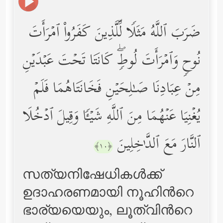
ضَرَبَ ٱللَّهُ مَثَلࣰا لِّلَّذِینَ كَفَرُواْ ٱمۡرَأَتَ
نُوحࣲ وَٱمۡرَأَتَ لُوطࣲۖ كَانَتَا تَحۡتَ عَبۡدَیۡنِ
مِنۡ عِبَادِنَا صَـٰلِحَیۡنِ فَخَانَتَاهُمَا فَلَمۡ
یُغۡنِیَا عَنۡهُمَا مِنَ ٱللَّهِ شَیۡـࣰٔا وَقِیلَ ٱدۡخُلَا
ٱلنَّارَ مَعَ ٱلدَّ ٰ⁠خِلِینَ
﴿١٠﴾
സത്യനിഷേധികള്‍ക്ക്
ഉദാഹരണമായി നൂഹിന്‍റെ
ഭാര്യയെയും, ലൂത്വിന്‍റെ