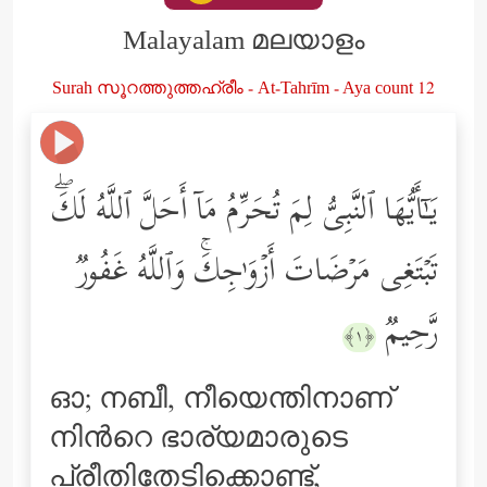
Malayalam മലയാളം
Surah സൂറത്തുത്തഹ്രീം - At-Tahrīm - Aya count 12
یَـٰۤأَیُّهَا ٱلنَّبِیُّ لِمَ تُحَرِّمُ مَاۤ أَحَلَّ ٱللَّهُ لَكَۖ
تَبۡتَغِی مَرۡضَاتَ أَزۡوَ ٰ⁠جِكَۚ وَٱللَّهُ غَفُورࣱ
رَّحِیمࣱ
﴿١﴾
ഓ; നബീ, നീയെന്തിനാണ്
നിന്‍റെ ഭാര്യമാരുടെ
പ്രീതിതേടിക്കൊണ്ട്‌,