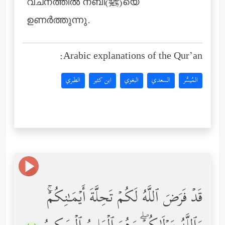
വചനത്തില്‍ നബി(ﷺ)യെ
ഉണര്‍ത്തുന്നു.
Arabic explanations of the Qur’an:
المُيسَّر
السعدي
البغوي
ابن كثير
الطبري
قَدۡ فَرَضَ ٱللَّهُ لَكُمۡ تَحِلَّةَ أَیۡمَـٰنِكُمۡۚ