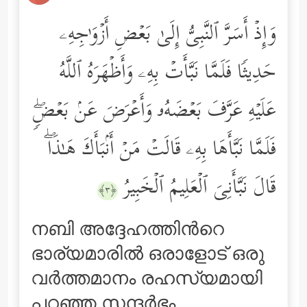
وَإِذۡ أَسَرَّ ٱلنَّبِیُّ إِلَىٰ بَعۡضِ أَزۡوَ ٰ⁠جِهِۦ
حَدِیثࣰا فَلَمَّا نَبَّأَتۡ بِهِۦ وَأَظۡهَرَهُ ٱللَّهُ
عَلَیۡهِ عَرَّفَ بَعۡضَهُۥ وَأَعۡرَضَ عَنۢ بَعۡضࣲۖ
فَلَمَّا نَبَّأَهَا بِهِۦ قَالَتۡ مَنۡ أَنۢبَأَكَ هَـٰذَاۖ
قَالَ نَبَّأَنِیَ ٱلۡعَلِیمُ ٱلۡخَبِیرُ
﴿٣﴾
നബി അദ്ദേഹത്തിന്‍റെ
ഭാര്യമാരില്‍ ഒരാളോട് ഒരു
വര്‍ത്തമാനം രഹസ്യമായി
പറഞ്ഞ സന്ദര്‍ഭം