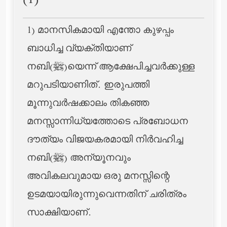
(1)
1) മാനസികമായി എന്തോ കുഴപ്പം
ബാധിച്ച വ്യക്തിയാണ്
നബി(ﷺ)യെന്ന് ആക്ഷേപിച്ചവര്‍ക്കുള്ള
മറുപടിയാണിത്. ഇരുപത്തി
മൂന്നുവര്‍ഷക്കാലം തികഞ്ഞ
മനസ്സാന്നിധ്യത്തോടെ പ്രബോധന
ദൗത്യം വിജയകരമായി നിര്‍വഹിച്ച
നബി(ﷺ) അന്യൂനവും
അവികലവുമായ ഒരു മനസ്സിന്റെ
ഉടമയായിരുന്നുവെന്നതിന് ചരിത്രം
സാക്ഷിയാണ്.