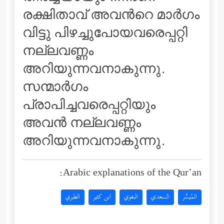
രക്ഷിതാവ് അവന്‍റെ മാര്‍ഗം
വിട്ടു പിഴച്ചുപോയവരെപ്പറ്റി
നല്ലവണ്ണം
അറിയുന്നവനാകുന്നു.
സന്മാര്‍ഗം
പ്രാപിച്ചവരെപ്പറ്റിയും
അവന്‍ നല്ലവണ്ണം
അറിയുന്നവനാകുന്നു.
Arabic explanations of the Qur’an:
المُيسَّر
السعدي
البغوي
ابن كثير
الطبري