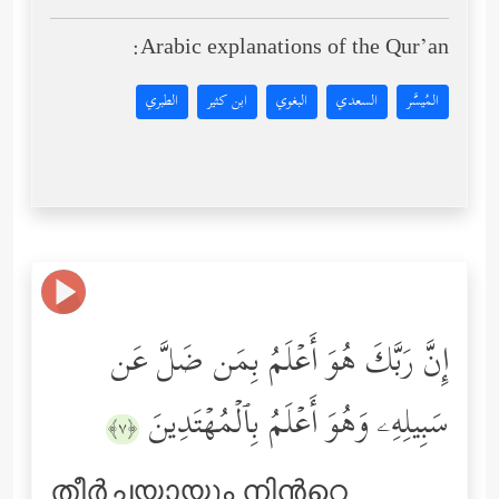
Arabic explanations of the Qur’an:
المُيسَّر
السعدي
البغوي
ابن كثير
الطبري
إِنَّ رَبَّكَ هُوَ أَعۡلَمُ بِمَن ضَلَّ عَن
سَبِیلِهِۦ وَهُوَ أَعۡلَمُ بِٱلۡمُهۡتَدِینَ
﴿٧﴾
തീര്‍ച്ചയായും നിന്‍റെ