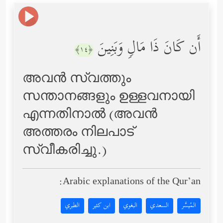
أَن كَانَ ذَا مَالࣲ وَبَنِینَ
﴿١٤﴾
അവന്‍ സ്വത്തും
സന്താനങ്ങളും ഉള്ളവനായി
എന്നതിനാല്‍ (അവന്‍
അത്തരം നിലപാട്
സ്വീകരിച്ചു.)
Arabic explanations of the Qur’an:
المُيسَّر
السعدي
البغوي
ابن كثير
الطبري