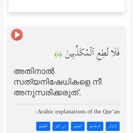
فَلَا تُطِعِ ٱلۡمُكَذِّبِینَ
﴿٨﴾
അതിനാല്‍
സത്യനിഷേധികളെ നീ
അനുസരിക്കരുത്‌.
Arabic explanations of the Qur’an:
المُيسَّر
السعدي
البغوي
ابن كثير
الطبري