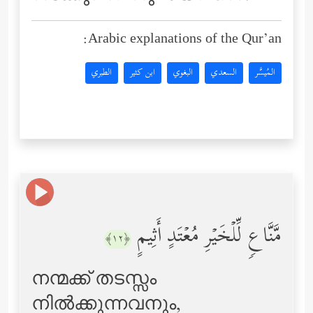
Arabic explanations of the Qur’an:
المُيسَّر
السعدي
البغوي
ابن كثير
الطبري
مَّنَّاعࣲ لِّلۡخَیۡرِ مُعۡتَدٍ أَثِیمٍ
﴿١٢﴾
നന്മക്ക് തടസ്സം
നില്‍ക്കുന്നവനും,