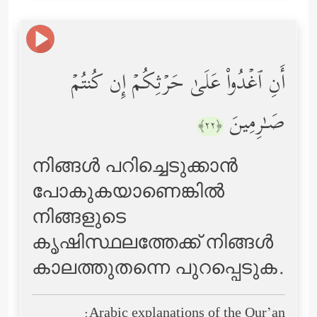
أَنِ ٱغۡدُواْ عَلَىٰ حَرۡثِكُمۡ إِن كُنتُمۡ
صَـٰرِمِینَ
﴿٢٢﴾
നിങ്ങള്‍ പറിച്ചെടുക്കാന്‍
പോകുകയാണെങ്കില്‍
നിങ്ങളുടെ
കൃഷിസ്ഥലത്തേക്ക് നിങ്ങള്‍
കാലത്തുതന്നെ പുറപ്പെടുക.
Arabic explanations of the Qur’an: