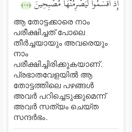
إِذۡ أَقۡسَمُواْ لَیَصۡرِمُنَّهَا مُصۡبِحِینَ
﴿١٧﴾
ആ തോട്ടക്കാരെ നാം
പരീക്ഷിച്ചത് പോലെ
തീര്‍ച്ചയായും അവരെയും
നാം
പരീക്ഷിച്ചിരിക്കുകയാണ്‌.
പ്രഭാതവേളയില്‍ ആ
തോട്ടത്തിലെ പഴങ്ങള്‍
അവര്‍ പറിച്ചെടുക്കുമെന്ന്
അവര്‍ സത്യം ചെയ്ത
സന്ദര്‍ഭം.