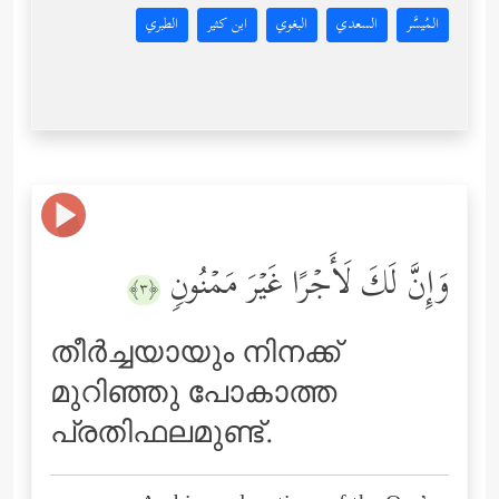
المُيسَّر
السعدي
البغوي
ابن كثير
الطبري
وَإِنَّ لَكَ لَأَجۡرًا غَیۡرَ مَمۡنُونࣲ
﴿٣﴾
തീര്‍ച്ചയായും നിനക്ക്
മുറിഞ്ഞു പോകാത്ത
പ്രതിഫലമുണ്ട്‌.