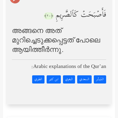
فَأَصۡبَحَتۡ كَٱلصَّرِیمِ
﴿٢٠﴾
അങ്ങനെ അത്
മുറിച്ചെടുക്കപ്പെട്ടത് പോലെ
ആയിത്തീര്‍ന്നു.
Arabic explanations of the Qur’an:
المُيسَّر
السعدي
البغوي
ابن كثير
الطبري