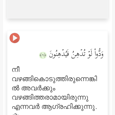
وَدُّواْ لَوۡ تُدۡهِنُ فَیُدۡهِنُونَ
﴿٩﴾
നീ
വഴങ്ങികൊടുത്തിരുന്നെങ്കി
ല്‍ അവര്‍ക്കും
വഴങ്ങിത്തരാമായിരുന്നു
എന്നവര്‍ ആഗ്രഹിക്കുന്നു.