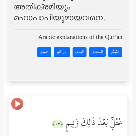
അതിക്രമിയും
മഹാപാപിയുമായവനെ.
Arabic explanations of the Qur’an:
المُيسَّر
السعدي
البغوي
ابن كثير
الطبري
عُتُلِّۭ بَعۡدَ ذَ ٰ⁠لِكَ زَنِیمٍ
﴿١٣﴾