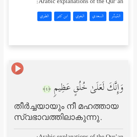
Arabic explanations of the Qur’an:
المُيسَّر
السعدي
البغوي
ابن كثير
الطبري
وَإِنَّكَ لَعَلَىٰ خُلُقٍ عَظِیمࣲ
﴿٤﴾
തീര്‍ച്ചയായും നീ മഹത്തായ
സ്വഭാവത്തിലാകുന്നു.