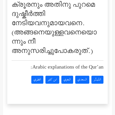
ക്രൂരനും അതിനു പുറമെ
ദുഷ്കീര്‍ത്തി
നേടിയവനുമായവനെ.
(അങ്ങനെയുള്ളവനെയൊ
ന്നും നീ
അനുസരിച്ചുപോകരുത്.)
Arabic explanations of the Qur’an:
المُيسَّر
السعدي
البغوي
ابن كثير
الطبري