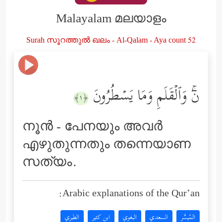
Malayalam മലയാളം
Surah സൂറത്തുൽ ഖലം - Al-Qalam - Aya count 52
نۤۚ وَٱلۡقَلَمِ وَمَا یَسۡطُرُونَ
﴿١﴾
നൂന്‍ - പേനയും അവര്‍
എഴുതുന്നതും തന്നെയാണ
സത്യം.
Arabic explanations of the Qur’an:
المُيسَّر
السعدي
البغوي
ابن كثير
الطبري