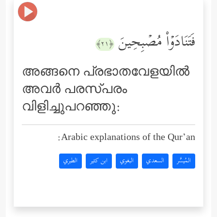
فَتَنَادَوۡاْ مُصۡبِحِینَ
﴿٢١﴾
അങ്ങനെ പ്രഭാതവേളയില്‍
അവര്‍ പരസ്പരം
വിളിച്ചുപറഞ്ഞു:
Arabic explanations of the Qur’an:
المُيسَّر
السعدي
البغوي
ابن كثير
الطبري