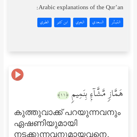
Arabic explanations of the Qur’an:
المُيسَّر
السعدي
البغوي
ابن كثير
الطبري
هَمَّازࣲ مَّشَّاۤءِۭ بِنَمِیمࣲ
﴿١١﴾
കുത്തുവാക്ക് പറയുന്നവനും
ഏഷണിയുമായി
നടക്കുന്നവനുമായവനെ.