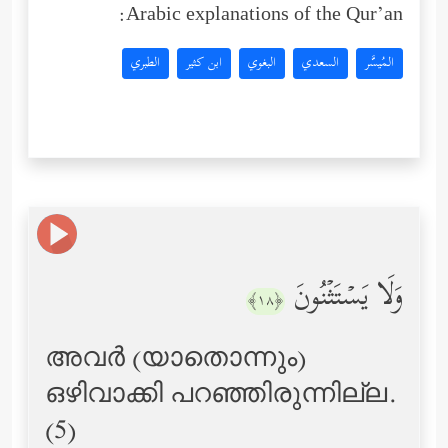
Arabic explanations of the Qur’an:
المُيسَّر
السعدي
البغوي
ابن كثير
الطبري
وَلَا یَسۡتَثۡنُونَ
﴿١٨﴾
അവര്‍ (യാതൊന്നും)
ഒഴിവാക്കി പറഞ്ഞിരുന്നില്ല.
(5)