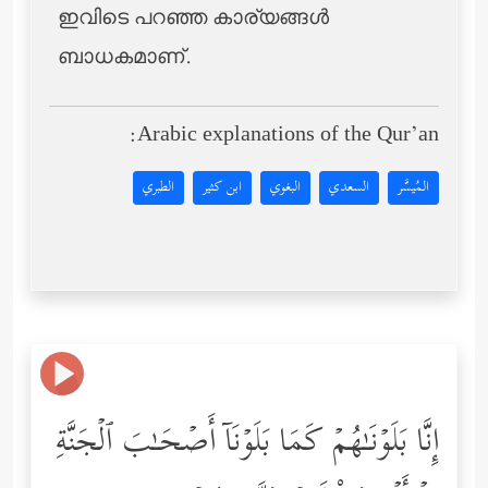
ഇവിടെ പറഞ്ഞ കാര്യങ്ങള്‍
ബാധകമാണ്.
Arabic explanations of the Qur’an:
المُيسَّر
السعدي
البغوي
ابن كثير
الطبري
إِنَّا بَلَوۡنَـٰهُمۡ كَمَا بَلَوۡنَاۤ أَصۡحَـٰبَ ٱلۡجَنَّةِ