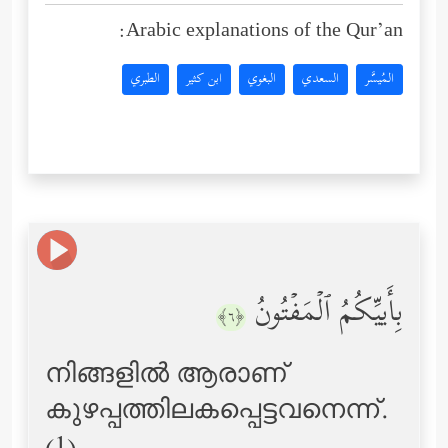
Arabic explanations of the Qur’an:
المُيسَّر
السعدي
البغوي
ابن كثير
الطبري
بِأَییِّكُمُ ٱلۡمَفۡتُونُ
﴿٦﴾
നിങ്ങളില്‍ ആരാണ്
കുഴപ്പത്തിലകപ്പെട്ടവനെന്ന്‌.