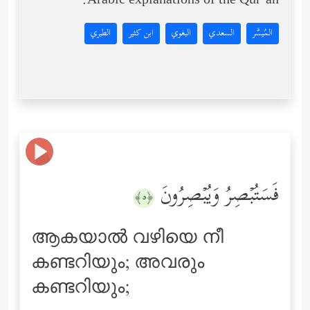
Arabic explanations of the Qur’an:
المُيسَّر
السعدي
البغوي
ابن كثير
الطبري
فَسَتُبۡصِرُ وَیُبۡصِرُونَ
﴿٥﴾
ആകയാല്‍ വഴിയെ നീ
കണ്ടറിയും; അവരും
കണ്ടറിയും;