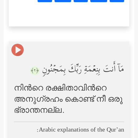
مَاۤ أَنتَ بِنِعۡمَةِ رَبِّكَ بِمَجۡنُونࣲ
﴿٢﴾
നിന്‍റെ രക്ഷിതാവിന്‍റെ
അനുഗ്രഹം കൊണ്ട് നീ ഒരു
ഭ്രാന്തനല്ല.
Arabic explanations of the Qur’an: