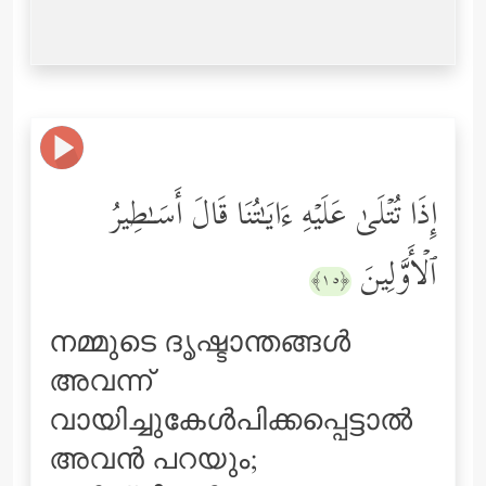
إِذَا تُتۡلَىٰ عَلَیۡهِ ءَایَـٰتُنَا قَالَ أَسَـٰطِیرُ
ٱلۡأَوَّلِینَ
﴿١٥﴾
നമ്മുടെ ദൃഷ്ടാന്തങ്ങള്‍
അവന്ന്
വായിച്ചുകേള്‍പിക്കപ്പെട്ടാല്‍
അവന്‍ പറയും;