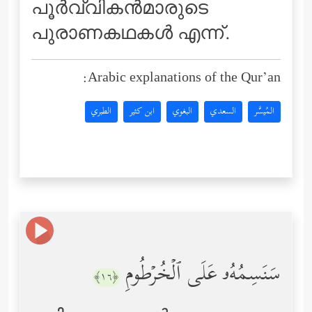
പൂര്‍വ്വികന്‍മാരുടെ
പുരാണകഥകള്‍ എന്ന്‌.
Arabic explanations of the Qur’an:
المُيسَّر
السعدي
البغوي
ابن كثير
الطبري
سَنَسِمُهُۥ عَلَى ٱلۡخُرۡطُومِ
﴿١٦﴾