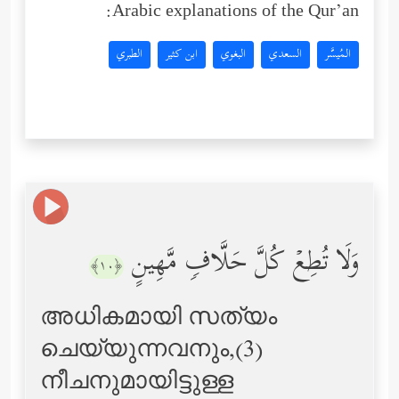
Arabic explanations of the Qur’an:
المُيسَّر
السعدي
البغوي
ابن كثير
الطبري
وَلَا تُطِعۡ كُلَّ حَلَّافࣲ مَّهِینٍ
﴿١٠﴾
അധികമായി സത്യം
ചെയ്യുന്നവനും,(3)
നീചനുമായിട്ടുള്ള