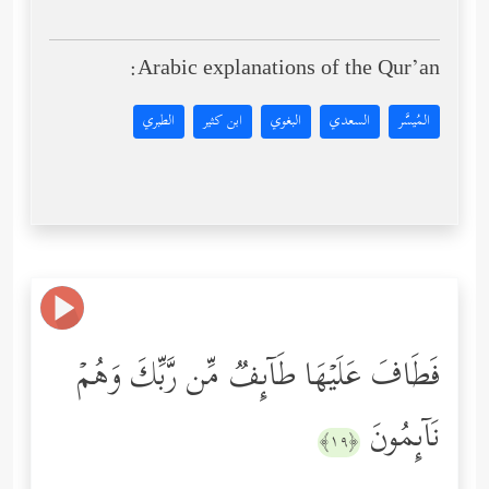
Arabic explanations of the Qur’an:
المُيسَّر
السعدي
البغوي
ابن كثير
الطبري
فَطَافَ عَلَیۡهَا طَاۤىِٕفࣱ مِّن رَّبِّكَ وَهُمۡ
نَاۤىِٕمُونَ
﴿١٩﴾