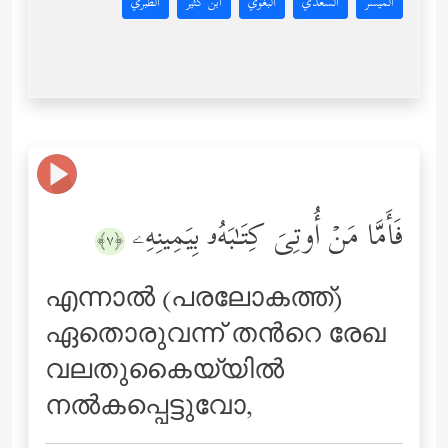
المُيسَّر
السعدي
البغوي
ابن كثير
الطبري
فَأَمَّا مَنۡ أُوتِیَ كِتَـٰبَهُۥ بِیَمِینِهِۦ
﴿٧﴾
എന്നാല്‍ (പരലോകത്ത്‌)
ഏതൊരുവന്ന് തന്‍റെ രേഖ
വലതുകൈയ്യില്‍
നല്‍കപ്പെട്ടുവോ,