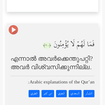
فَمَا لَهُمۡ لَا یُؤۡمِنُونَ
﴿٢٠﴾
എന്നാല്‍ അവര്‍ക്കെന്തുപറ്റി?
അവര്‍ വിശ്വസിക്കുന്നില്ല.
Arabic explanations of the Qur’an:
المُيسَّر
السعدي
البغوي
ابن كثير
الطبري