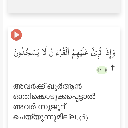
وَإِذَا قُرِئَ عَلَیۡهِمُ ٱلۡقُرۡءَانُ لَا یَسۡجُدُونَ
۩
﴿٢١﴾
അവര്‍ക്ക് ഖുര്‍ആന്‍
ഓതിക്കൊടുക്കപ്പെട്ടാല്‍
അവര്‍ സുജൂദ്
ചെയ്യുന്നുമില്ല.(5)