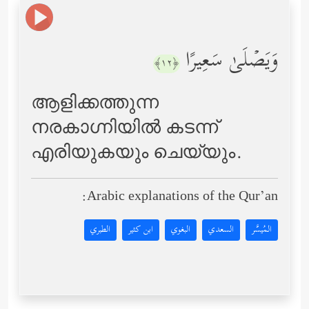
وَیَصۡلَىٰ سَعِیرًا
﴿١٢﴾
ആളിക്കത്തുന്ന
നരകാഗ്നിയില്‍ കടന്ന്
എരിയുകയും ചെയ്യും.
Arabic explanations of the Qur’an:
المُيسَّر
السعدي
البغوي
ابن كثير
الطبري