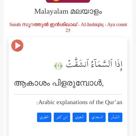
Malayalam മലയാളം
Surah സൂറത്തുൽ ഇൻശിഖാഖ് - Al-Inshiqāq - Aya count
25
إِذَا ٱلسَّمَاۤءُ ٱنشَقَّتۡ
﴿١﴾
ആകാശം പിളരുമ്പോള്‍,
Arabic explanations of the Qur’an:
المُيسَّر
السعدي
البغوي
ابن كثير
الطبري