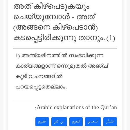
അത് കീഴ്പെടുകയും
ചെയ്യുമ്പോള്‍ - അത്
(അങ്ങനെ കീഴ്പെടാന്‍)
കടപ്പെട്ടിരിക്കുന്നു താനും.(1)
1) അന്ത്യദിനത്തില്‍ സംഭവിക്കുന്ന
കാര്യങ്ങളാണ് ഒന്നുമുതല്‍ അഞ്ച്
കൂടി വചനങ്ങളില്‍
പറയപ്പെട്ടതെല്ലാം.
Arabic explanations of the Qur’an:
المُيسَّر
السعدي
البغوي
ابن كثير
الطبري