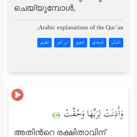
ചെയ്യുമ്പോള്‍,
Arabic explanations of the Qur’an:
المُيسَّر
السعدي
البغوي
ابن كثير
الطبري
وَأَذِنَتۡ لِرَبِّهَا وَحُقَّتۡ
﴿٥﴾
അതിന്‍റെ രക്ഷിതാവിന്