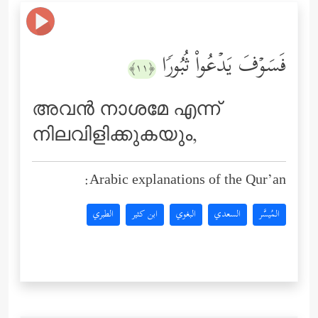
فَسَوۡفَ یَدۡعُواْ ثُبُورࣰا
﴿١١﴾
അവന്‍ നാശമേ എന്ന്
നിലവിളിക്കുകയും,
Arabic explanations of the Qur’an:
المُيسَّر
السعدي
البغوي
ابن كثير
الطبري