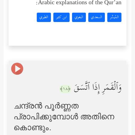
Arabic explanations of the Qur’an:
المُيسَّر
السعدي
البغوي
ابن كثير
الطبري
وَٱلۡقَمَرِ إِذَا ٱتَّسَقَ
﴿١٨﴾
ചന്ദ്രന്‍ പൂര്‍ണ്ണത
പ്രാപിക്കുമ്പോള്‍ അതിനെ
കൊണ്ടും.