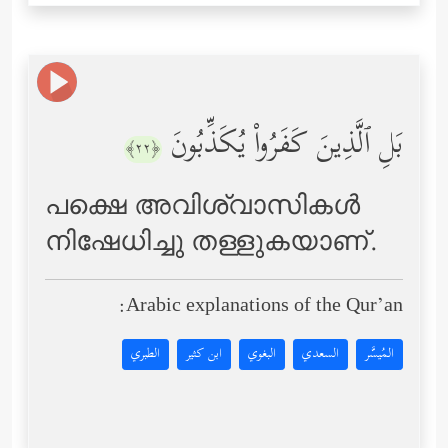
بَلِ ٱلَّذِینَ كَفَرُواْ یُكَذِّبُونَ
﴿٢٢﴾
പക്ഷെ അവിശ്വാസികള്‍
നിഷേധിച്ചു തള്ളുകയാണ്‌.
Arabic explanations of the Qur’an:
المُيسَّر
السعدي
البغوي
ابن كثير
الطبري