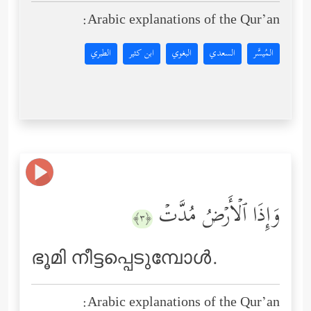
Arabic explanations of the Qur’an:
المُيسَّر
السعدي
البغوي
ابن كثير
الطبري
وَإِذَا ٱلۡأَرۡضُ مُدَّتۡ
﴿٣﴾
ഭൂമി നീട്ടപ്പെടുമ്പോള്‍.
Arabic explanations of the Qur’an: