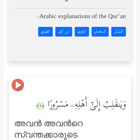
Arabic explanations of the Qur’an:
المُيسَّر
السعدي
البغوي
ابن كثير
الطبري
وَیَنقَلِبُ إِلَىٰۤ أَهۡلِهِۦ مَسۡرُورࣰا
﴿٩﴾
അവന്‍ അവന്‍റെ
സ്വന്തക്കാരുടെ