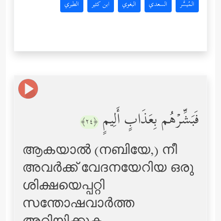
المُيسَّر
السعدي
البغوي
ابن كثير
الطبري
فَبَشِّرۡهُم بِعَذَابٍ أَلِیمٍ
﴿٢٤﴾
ആകയാല്‍ (നബിയേ,) നീ
അവര്‍ക്ക് വേദനയേറിയ ഒരു
ശിക്ഷയെപ്പറ്റി
സന്തോഷവാര്‍ത്ത