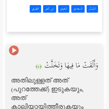
المُيسَّر
السعدي
البغوي
ابن كثير
الطبري
وَأَلۡقَتۡ مَا فِیهَا وَتَخَلَّتۡ
﴿٤﴾
അതിലുള്ളത് അത്
(പുറത്തേക്ക്‌) ഇടുകയും,
അത്
കാലിയായിത്തീരുകയും