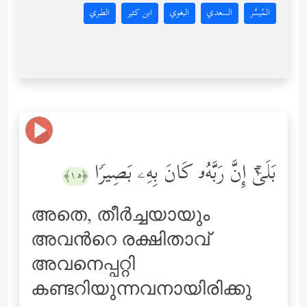
المُيسَّر
السعدي
البغوي
ابن كثير
الطبري
بَلَىٰۤۚ إِنَّ رَبَّهُۥ كَانَ بِهِۦ بَصِیرࣰا
﴿١٥﴾
അതെ, തീര്‍ച്ചയായും
അവന്‍റെ രക്ഷിതാവ്
അവനെപ്പറ്റി
കണ്ടറിയുന്നവനായിരിക്കു