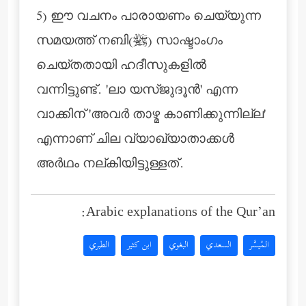
5) ഈ വചനം പാരായണം ചെയ്യുന്ന
സമയത്ത് നബി(ﷺ) സാഷ്ടാംഗം
ചെയ്തതായി ഹദീസുകളില്‍
വന്നിട്ടുണ്ട്. 'ലാ യസ്ജുദൂന്‍' എന്ന
വാക്കിന് 'അവര്‍ താഴ്മ കാണിക്കുന്നില്ല'
എന്നാണ് ചില വ്യാഖ്യാതാക്കള്‍
അര്‍ഥം നല്കിയിട്ടുള്ളത്.
Arabic explanations of the Qur’an:
المُيسَّر
السعدي
البغوي
ابن كثير
الطبري