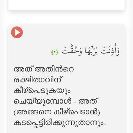
وَأَذِنَتۡ لِرَبِّهَا وَحُقَّتۡ
﴿٢﴾
അത് അതിന്‍റെ
രക്ഷിതാവിന്
കീഴ്പെടുകയും
ചെയ്യുമ്പോള്‍ - അത്
(അങ്ങനെ കീഴ്പെടാന്‍)
കടപ്പെട്ടിരിക്കുന്നുതാനും.