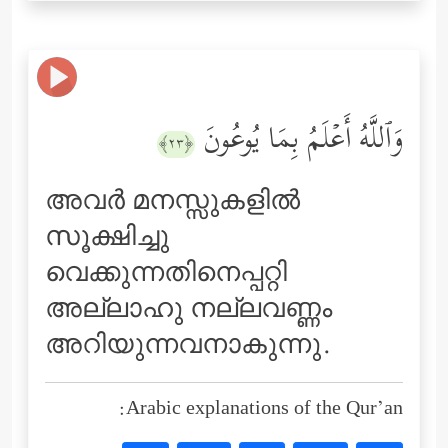
وَٱللَّهُ أَعۡلَمُ بِمَا یُوعُونَ
﴿٢٣﴾
അവര്‍ മനസ്സുകളില്‍
സൂക്ഷിച്ചു
വെക്കുന്നതിനെപ്പറ്റി
അല്ലാഹു നല്ലവണ്ണം
അറിയുന്നവനാകുന്നു.
Arabic explanations of the Qur’an: