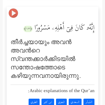
إِنَّهُۥ كَانَ فِیۤ أَهۡلِهِۦ مَسۡرُورًا
﴿١٣﴾
തീര്‍ച്ചയായും അവന്‍
അവന്‍റെ
സ്വന്തക്കാര്‍ക്കിടയില്‍
സന്തോഷത്തോടെ
കഴിയുന്നവനായിരുന്നു.
Arabic explanations of the Qur’an:
المُيسَّر
السعدي
البغوي
ابن كثير
الطبري