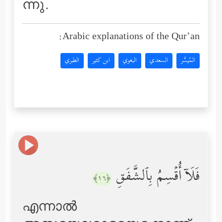
ന്നു.
Arabic explanations of the Qur’an:
المُيسَّر
السعدي
البغوي
ابن كثير
الطبري
فَلَاۤ أُقۡسِمُ بِٱلشَّفَقِ
﴿١٦﴾
എന്നാല്‍