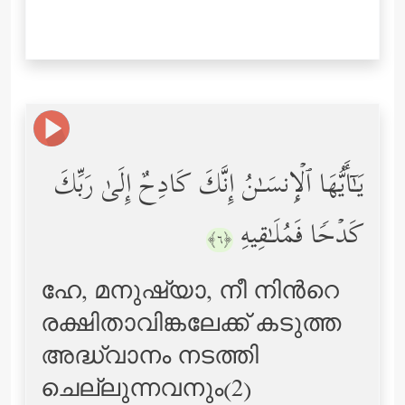
یَـٰۤأَیُّهَا ٱلۡإِنسَـٰنُ إِنَّكَ كَادِحٌ إِلَىٰ رَبِّكَ
كَدۡحࣰا فَمُلَـٰقِیهِ
﴿٦﴾
ഹേ, മനുഷ്യാ, നീ നിന്‍റെ
രക്ഷിതാവിങ്കലേക്ക് കടുത്ത
അദ്ധ്വാനം നടത്തി
ചെല്ലുന്നവനും(2)