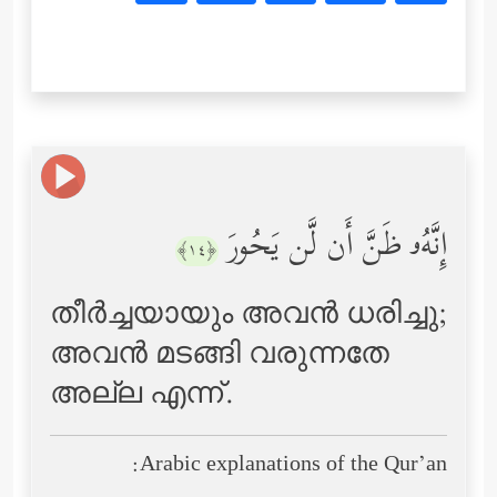
إِنَّهُۥ ظَنَّ أَن لَّن یَحُورَ
﴿١٤﴾
തീര്‍ച്ചയായും അവന്‍ ധരിച്ചു;
അവന്‍ മടങ്ങി വരുന്നതേ
അല്ല എന്ന്‌.
Arabic explanations of the Qur’an: