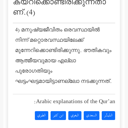
കയറിക്കൊണ്ടിരിക്കുന്നതാ
ണ്‌.(4)
4) മനുഷ്യജീവിതം ഒരവസ്ഥയില്‍
നിന്ന് മറ്റൊരവസ്ഥയിലേക്ക്
മുന്നേറിക്കൊണ്ടിരിക്കുന്നു. ഭൗതികവും
ആത്മീയവുമായ എല്ലാ
പുരോഗതിയും
ഘട്ടംഘട്ടമായിട്ടാണല്ലോ നടക്കുന്നത്.
Arabic explanations of the Qur’an:
المُيسَّر
السعدي
البغوي
ابن كثير
الطبري