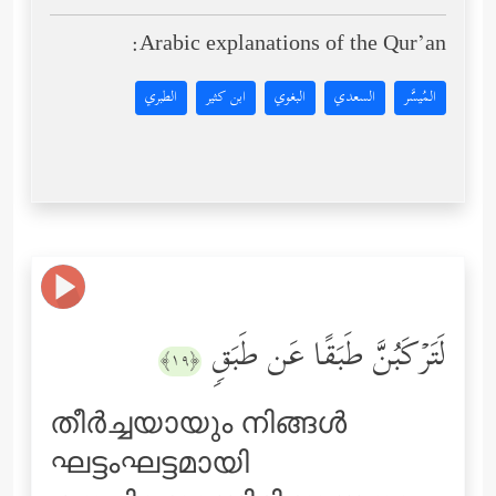
Arabic explanations of the Qur’an:
المُيسَّر
السعدي
البغوي
ابن كثير
الطبري
لَتَرۡكَبُنَّ طَبَقًا عَن طَبَقࣲ
﴿١٩﴾
തീര്‍ച്ചയായും നിങ്ങള്‍
ഘട്ടംഘട്ടമായി