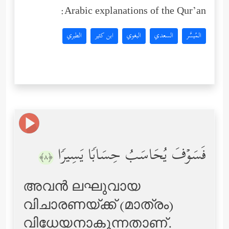
Arabic explanations of the Qur’an:
المُيسَّر
السعدي
البغوي
ابن كثير
الطبري
فَسَوۡفَ یُحَاسَبُ حِسَابࣰا یَسِیرࣰا
﴿٨﴾
അവന്‍ ലഘുവായ
വിചാരണയ്ക്ക് (മാത്രം)
വിധേയനാകുന്നതാണ്‌.