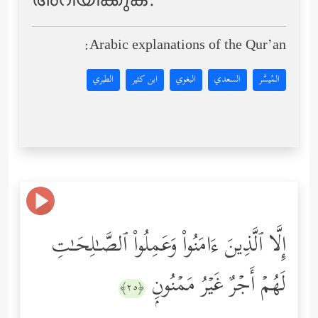
അറിയിക്കുക.
Arabic explanations of the Qur’an:
المُيسَّر
السعدي
البغوي
ابن كثير
الطبري
إِلَّا ٱلَّذِینَ ءَامَنُواْ وَعَمِلُواْ ٱلصَّـٰلِحَـٰتِ
لَهُمۡ أَجۡرٌ غَیۡرُ مَمۡنُونِۭ
﴿٢٥﴾