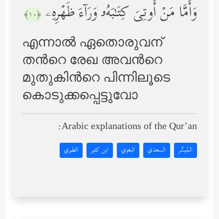
وَأَمَّا مَنۡ أُوتِیَ كِتَـٰبَهُۥ وَرَاۤءَ ظَهۡرِهِۦ
﴿١٠﴾
എന്നാല്‍ ഏതൊരുവന്
തന്‍റെ രേഖ അവന്‍റെ
മുതുകിന്‍റെ പിന്നിലൂടെ
കൊടുക്കപ്പെട്ടുവോ
Arabic explanations of the Qur’an:
المُيسَّر
السعدي
البغوي
ابن كثير
الطبري