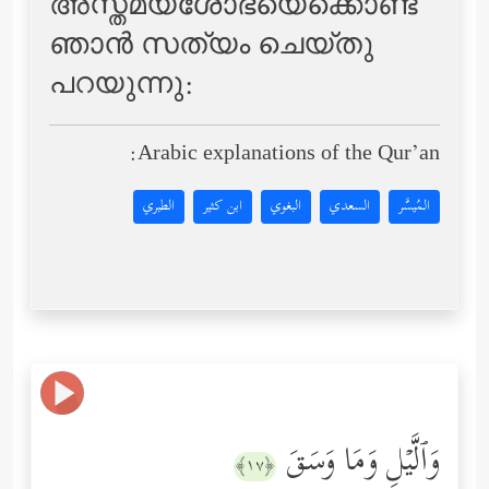
അസ്തമയശോഭയെക്കൊണ്ട്
ഞാന്‍ സത്യം ചെയ്തു
പറയുന്നു:
Arabic explanations of the Qur’an:
المُيسَّر
السعدي
البغوي
ابن كثير
الطبري
وَٱلَّیۡلِ وَمَا وَسَقَ
﴿١٧﴾