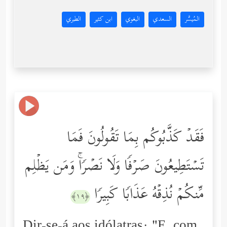
المُيسَّر
السعدي
البغوي
ابن كثير
الطبري
فَقَدۡ كَذَّبُوكُم بِمَا تَقُولُونَ فَمَا
تَسۡتَطِیعُونَ صَرۡفࣰا وَلَا نَصۡرࣰاۚ وَمَن یَظۡلِم
مِّنكُمۡ نُذِقۡهُ عَذَابࣰا كَبِیرࣰا
﴿١٩﴾