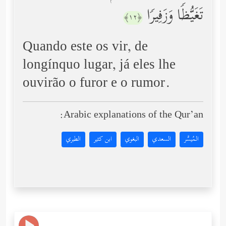
تَغَیُّظࣰا وَزَفِیرࣰا
﴿١٢﴾
Quando este os vir, de
longínquo lugar, já eles lhe
ouvirão o furor e o rumor.
Arabic explanations of the Qur’an:
المُيسَّر
السعدي
البغوي
ابن كثير
الطبري