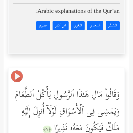
Arabic explanations of the Qur’an:
المُيسَّر
السعدي
البغوي
ابن كثير
الطبري
وَقَالُواْ مَالِ هَـٰذَا ٱلرَّسُولِ یَأۡكُلُ ٱلطَّعَامَ
وَیَمۡشِی فِی ٱلۡأَسۡوَاقِ لَوۡلَاۤ أُنزِلَ إِلَیۡهِ
مَلَكࣱ فَیَكُونَ مَعَهُۥ نَذِیرًا
﴿٧﴾