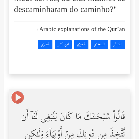
descaminharam do caminho?"
Arabic explanations of the Qur’an:
المُيسَّر
السعدي
البغوي
ابن كثير
الطبري
قَالُواْ سُبۡحَـٰنَكَ مَا كَانَ یَنۢبَغِی لَنَاۤ أَن
نَّتَّخِذَ مِن دُونِكَ مِنۡ أَوۡلِیَاۤءَ وَلَـٰكِن