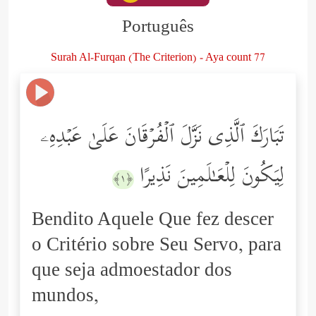
Português
Surah Al-Furqan (The Criterion) - Aya count 77
تَبَارَكَ ٱلَّذِی نَزَّلَ ٱلۡفُرۡقَانَ عَلَىٰ عَبۡدِهِۦ
لِیَكُونَ لِلۡعَـٰلَمِینَ نَذِیرًا
﴿١﴾
Bendito Aquele Que fez descer
o Critério sobre Seu Servo, para
que seja admoestador dos
mundos,