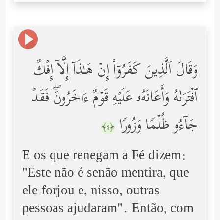
وَقَالَ ٱلَّذِینَ كَفَرُوۤاْ إِنۡ هَـٰذَاۤ إِلَّاۤ إِفۡكٌ
ٱفۡتَرَىٰهُ وَأَعَانَهُۥ عَلَیۡهِ قَوۡمٌ ءَاخَرُونَۖ فَقَدۡ
جَاۤءُو ظُلۡمࣰا وَزُورࣰا
﴿٤﴾
E os que renegam a Fé dizem:
"Este não é senão mentira, que
ele forjou e, nisso, outras
pessoas ajudaram". Então, com