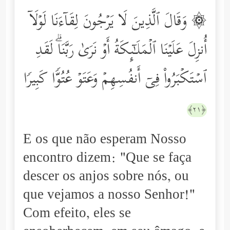
۞ وَقَالَ ٱلَّذِینَ لَا یَرۡجُونَ لِقَاۤءَنَا لَوۡلَاۤ
أُنزِلَ عَلَیۡنَا ٱلۡمَلَـٰۤىِٕكَةُ أَوۡ نَرَىٰ رَبَّنَاۗ لَقَدِ
ٱسۡتَكۡبَرُواْ فِیۤ أَنفُسِهِمۡ وَعَتَوۡ عُتُوࣰّا كَبِیرࣰا
﴿٢١﴾
E os que não esperam Nosso
encontro dizem: "Que se faça
descer os anjos sobre nós, ou
que vejamos a nosso Senhor!"
Com efeito, eles se