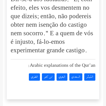
Dir-se-á aos idólatras: "E, com
efeito, eles vos desmentem no
que dizeis; então, não podereis
obter nem isenção do castigo
nem socorro." E a quem de vós
é injusto, fá-lo-emos
experimentar grande castigo.
Arabic explanations of the Qur’an:
المُيسَّر
السعدي
البغوي
ابن كثير
الطبري