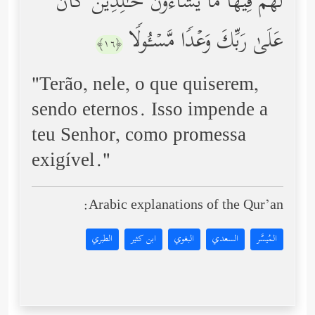
لَّهُمۡ فِیهَا مَا یَشَاۤءُونَ خَـٰلِدِینَۚ كَانَ
عَلَىٰ رَبِّكَ وَعۡدࣰا مَّسۡـُٔولࣰا
﴿١٦﴾
"Terão, nele, o que quiserem,
sendo eternos. Isso impende a
teu Senhor, como promessa
exigível."
Arabic explanations of the Qur’an:
المُيسَّر
السعدي
البغوي
ابن كثير
الطبري