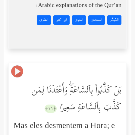
Arabic explanations of the Qur’an:
المُيسَّر
السعدي
البغوي
ابن كثير
الطبري
بَلۡ كَذَّبُواْ بِٱلسَّاعَةِۖ وَأَعۡتَدۡنَا لِمَن
كَذَّبَ بِٱلسَّاعَةِ سَعِیرًا
﴿١١﴾
Mas eles desmentem a Hora; e