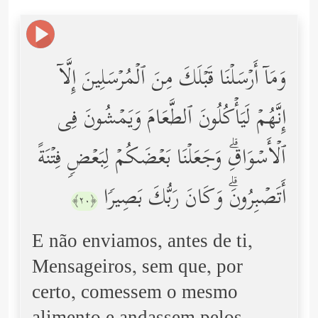
وَمَاۤ أَرۡسَلۡنَا قَبۡلَكَ مِنَ ٱلۡمُرۡسَلِینَ إِلَّاۤ
إِنَّهُمۡ لَیَأۡكُلُونَ ٱلطَّعَامَ وَیَمۡشُونَ فِی
ٱلۡأَسۡوَاقِۗ وَجَعَلۡنَا بَعۡضَكُمۡ لِبَعۡضࣲ فِتۡنَةً
أَتَصۡبِرُونَۗ وَكَانَ رَبُّكَ بَصِیرࣰا
﴿٢٠﴾
E não enviamos, antes de ti,
Mensageiros, sem que, por
certo, comessem o mesmo