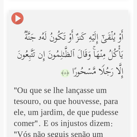
أَوۡ یُلۡقَىٰۤ إِلَیۡهِ كَنزٌ أَوۡ تَكُونُ لَهُۥ جَنَّةࣱ
یَأۡكُلُ مِنۡهَاۚ وَقَالَ ٱلظَّـٰلِمُونَ إِن تَتَّبِعُونَ
إِلَّا رَجُلࣰا مَّسۡحُورًا
﴿٨﴾
"Ou que se lhe lançasse um
tesouro, ou que houvesse, para
ele, um jardim, de que pudesse
comer". E os injustos dizem:
"Vós não seguis senão um