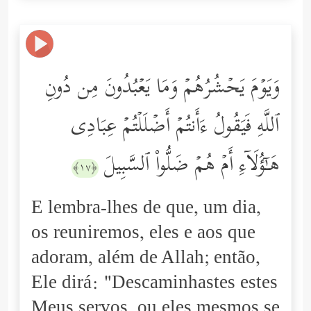
وَیَوۡمَ یَحۡشُرُهُمۡ وَمَا یَعۡبُدُونَ مِن دُونِ
ٱللَّهِ فَیَقُولُ ءَأَنتُمۡ أَضۡلَلۡتُمۡ عِبَادِی
هَـٰۤؤُلَاۤءِ أَمۡ هُمۡ ضَلُّواْ ٱلسَّبِیلَ
﴿١٧﴾
E lembra-lhes de que, um dia,
os reuniremos, eles e aos que
adoram, além de Allah; então,
Ele dirá: "Descaminhastes estes
Meus servos, ou eles mesmos se