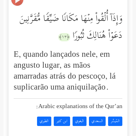
وَإِذَاۤ أُلۡقُواْ مِنۡهَا مَكَانࣰا ضَیِّقࣰا مُّقَرَّنِینَ
دَعَوۡاْ هُنَالِكَ ثُبُورࣰا
﴿١٣﴾
E, quando lançados nele, em
angusto lugar, as mãos
amarradas atrás do pescoço, lá
suplicarão uma aniquilação.
Arabic explanations of the Qur’an:
المُيسَّر
السعدي
البغوي
ابن كثير
الطبري