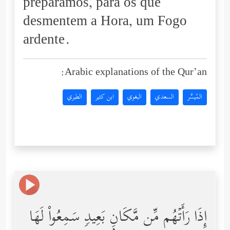
preparamos, para os que
desmentem a Hora, um Fogo
ardente.
Arabic explanations of the Qur’an:
المُيسَّر
السعدي
البغوي
ابن كثير
الطبري
إِذَا رَأَتۡهُم مِّن مَّكَانِۭ بَعِیدࣲ سَمِعُواْ لَهَا