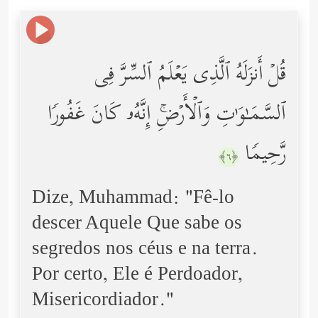
قُلۡ أَنزَلَهُ ٱلَّذِی یَعۡلَمُ ٱلسِّرَّ فِی
ٱلسَّمَـٰوَ ٰ⁠تِ وَٱلۡأَرۡضِۚ إِنَّهُۥ كَانَ غَفُورࣰا
رَّحِیمࣰا
﴿٦﴾
Dize, Muhammad: "Fê-lo
descer Aquele Que sabe os
segredos nos céus e na terra.
Por certo, Ele é Perdoador,
Misericordiador."