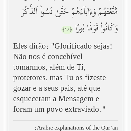
مَّتَّعۡتَهُمۡ وَءَابَاۤءَهُمۡ حَتَّىٰ نَسُواْ ٱلذِّكۡرَ
وَكَانُواْ قَوۡمَۢا بُورࣰا
﴿١٨﴾
Eles dirão: "Glorificado sejas!
Não nos é concebível
tomarmos, além de Ti,
protetores, mas Tu os fizeste
gozar e a seus pais, até que
esqueceram a Mensagem e
foram um povo extraviado."
Arabic explanations of the Qur’an: