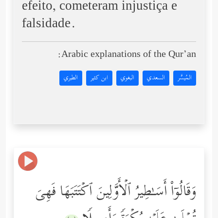
efeito, cometeram injustiça e
falsidade.
Arabic explanations of the Qur’an:
المُيسَّر
السعدي
البغوي
ابن كثير
الطبري
وَقَالُوۤاْ أَسَـٰطِیرُ ٱلۡأَوَّلِینَ ٱكۡتَتَبَهَا فَهِیَ