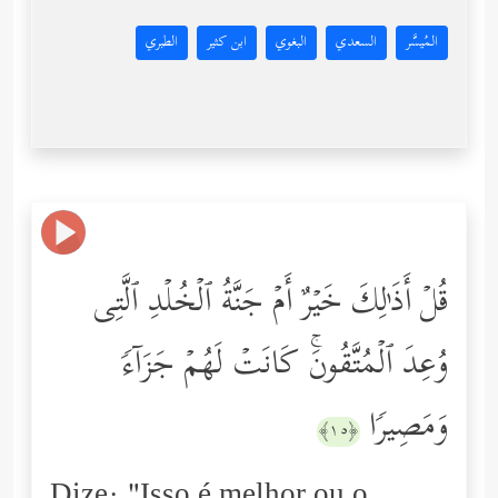
المُيسَّر
السعدي
البغوي
ابن كثير
الطبري
قُلۡ أَذَ ٰ⁠لِكَ خَیۡرٌ أَمۡ جَنَّةُ ٱلۡخُلۡدِ ٱلَّتِی
وُعِدَ ٱلۡمُتَّقُونَۚ كَانَتۡ لَهُمۡ جَزَاۤءࣰ
وَمَصِیرࣰا
﴿١٥﴾