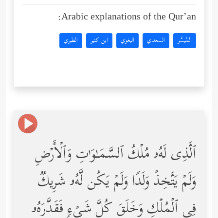
Arabic explanations of the Qur’an:
المُيسَّر
السعدي
البغوي
ابن كثير
الطبري
ٱلَّذِی لَهُۥ مُلۡكُ ٱلسَّمَـٰوَ ٰ⁠تِ وَٱلۡأَرۡضِ
وَلَمۡ یَتَّخِذۡ وَلَدࣰا وَلَمۡ یَكُن لَّهُۥ شَرِیكࣱ
فِی ٱلۡمُلۡكِ وَخَلَقَ كُلَّ شَیۡءࣲ فَقَدَّرَهُۥ