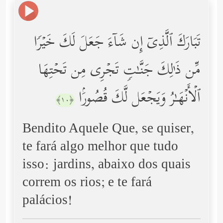
تَبَارَكَ ٱلَّذِیۤ إِن شَاۤءَ جَعَلَ لَكَ خَیۡرࣰا
مِّن ذَ ٰ⁠لِكَ جَنَّـٰتࣲ تَجۡرِی مِن تَحۡتِهَا
ٱلۡأَنۡهَـٰرُ وَیَجۡعَل لَّكَ قُصُورَۢا
﴿١٠﴾
Bendito Aquele Que, se quiser,
te fará algo melhor que tudo
isso: jardins, abaixo dos quais
correm os rios; e te fará
palácios!