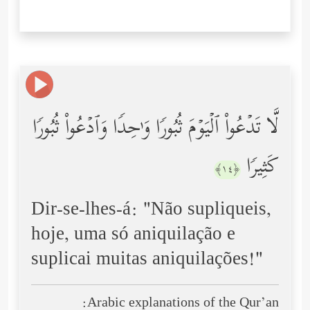
لَّا تَدۡعُواْ ٱلۡیَوۡمَ ثُبُورࣰا وَ ٰ⁠حِدࣰا وَٱدۡعُواْ ثُبُورࣰا
كَثِیرࣰا
﴿١٤﴾
Dir-se-lhes-á: "Não supliqueis,
hoje, uma só aniquilação e
suplicai muitas aniquilações!"
Arabic explanations of the Qur’an: