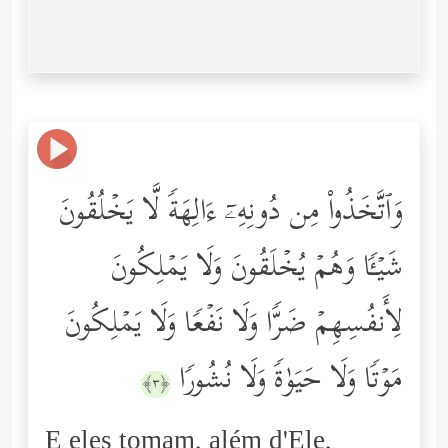
وَٱتَّخَذُواْ مِن دُونِهِۦۤ ءَالِهَةࣰ لَّا یَخۡلُقُونَ
شَیۡـࣰٔا وَهُمۡ یُخۡلَقُونَ وَلَا یَمۡلِكُونَ
لِأَنفُسِهِمۡ ضَرࣰّا وَلَا نَفۡعࣰا وَلَا یَمۡلِكُونَ
مَوۡتࣰا وَلَا حَیَوٰةࣰ وَلَا نُشُورࣰا
﴿٣﴾
E eles tomam, além d'Ele,