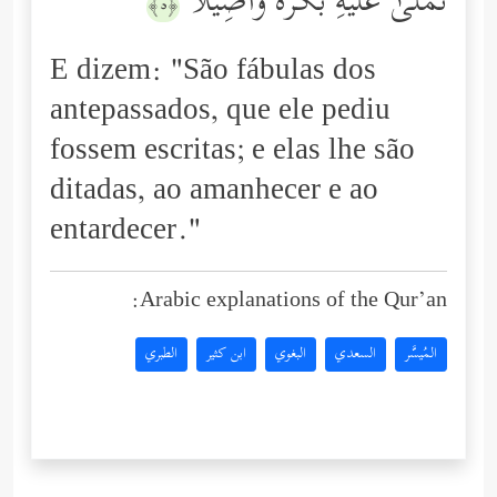
تُمۡلَىٰ عَلَیۡهِ بُكۡرَةࣰ وَأَصِیلࣰا
﴿٥﴾
E dizem: "São fábulas dos
antepassados, que ele pediu
fossem escritas; e elas lhe são
ditadas, ao amanhecer e ao
entardecer."
Arabic explanations of the Qur’an:
المُيسَّر
السعدي
البغوي
ابن كثير
الطبري