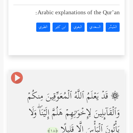
Arabic explanations of the Qur’an:
المُيسَّر
السعدي
البغوي
ابن كثير
الطبري
۞ قَدۡ یَعۡلَمُ ٱللَّهُ ٱلۡمُعَوِّقِینَ مِنكُمۡ
وَٱلۡقَاۤىِٕلِینَ لِإِخۡوَ ٰ⁠نِهِمۡ هَلُمَّ إِلَیۡنَاۖ وَلَا
یَأۡتُونَ ٱلۡبَأۡسَ إِلَّا قَلِیلًا
﴿١٨﴾