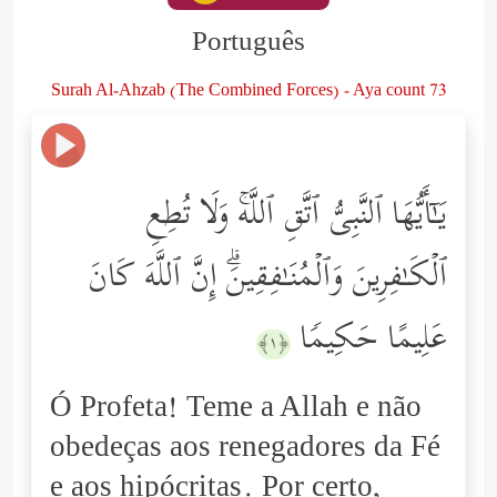
Português
Surah Al-Ahzab (The Combined Forces) - Aya count 73
یَـٰۤأَیُّهَا ٱلنَّبِیُّ ٱتَّقِ ٱللَّهۚ وَلَا تُطِعِ
ٱلۡكَـٰفِرِینَ وَٱلۡمُنَـٰفِقِینَۗ إِنَّ ٱللَّهَ كَانَ
عَلِیمًا حَكِیمࣰا
﴿١﴾
Ó Profeta! Teme a Allah e não
obedeças aos renegadores da Fé
e aos hipócritas. Por certo,