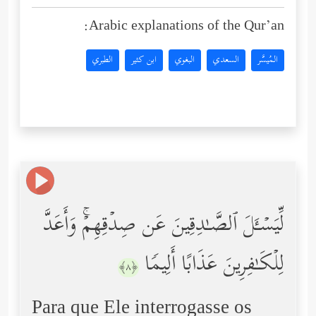
Arabic explanations of the Qur’an:
المُيسَّر
السعدي
البغوي
ابن كثير
الطبري
لِّیَسۡـَٔلَ ٱلصَّـٰدِقِینَ عَن صِدۡقِهِمۡۚ وَأَعَدَّ
لِلۡكَـٰفِرِینَ عَذَابًا أَلِیمࣰا
﴿٨﴾
Para que Ele interrogasse os