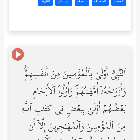
المُيسَّر
السعدي
البغوي
ابن كثير
الطبري
ٱلنَّبِیُّ أَوۡلَىٰ بِٱلۡمُؤۡمِنِینَ مِنۡ أَنفُسِهِمۡۖ
وَأَزۡوَ ٰ⁠جُهُۥۤ أُمَّهَـٰتُهُمۡۗ وَأُوْلُواْ ٱلۡأَرۡحَامِ
بَعۡضُهُمۡ أَوۡلَىٰ بِبَعۡضࣲ فِی كِتَـٰبِ ٱللَّهِ
مِنَ ٱلۡمُؤۡمِنِینَ وَٱلۡمُهَـٰجِرِینَ إِلَّاۤ أَن