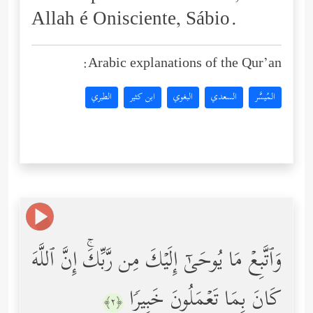
Allah é Onisciente, Sábio.
Arabic explanations of the Qur’an:
المُيسَّر
السعدي
البغوي
ابن كثير
الطبري
وَٱتَّبِعۡ مَا یُوحَىٰۤ إِلَیۡكَ مِن رَّبِّكَۚ إِنَّ ٱللَّهَ
كَانَ بِمَا تَعۡمَلُونَ خَبِیرࣰا
﴿٢﴾