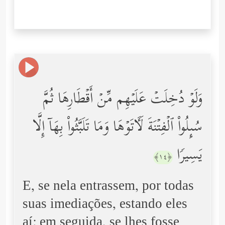
وَلَوۡ دُخِلَتۡ عَلَیۡهِم مِّنۡ أَقۡطَارِهَا ثُمَّ
سُىِٕلُواْ ٱلۡفِتۡنَةَ لَـَٔاتَوۡهَا وَمَا تَلَبَّثُواْ بِهَاۤ إِلَّا
یَسِیرࣰا
﴿١٤﴾
E, se nela entrassem, por todas
suas imediações, estando eles
aí; em seguida, se lhes fosse