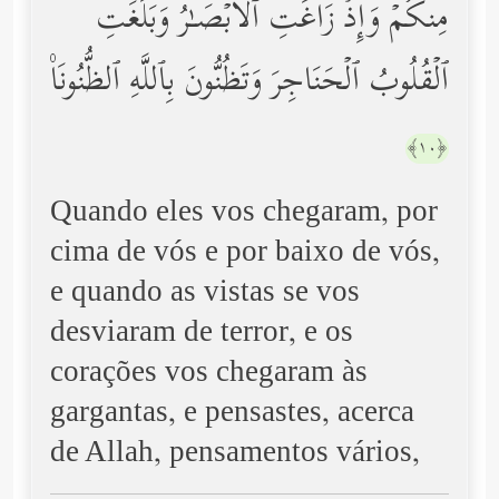
مِنكُمۡ وَإِذۡ زَاغَتِ ٱلۡأَبۡصَـٰرُ وَبَلَغَتِ
ٱلۡقُلُوبُ ٱلۡحَنَاجِرَ وَتَظُنُّونَ بِٱللَّهِ ٱلظُّنُونَا۠
﴿١٠﴾
Quando eles vos chegaram, por
cima de vós e por baixo de vós,
e quando as vistas se vos
desviaram de terror, e os
corações vos chegaram às
gargantas, e pensastes, acerca
de Allah, pensamentos vários,