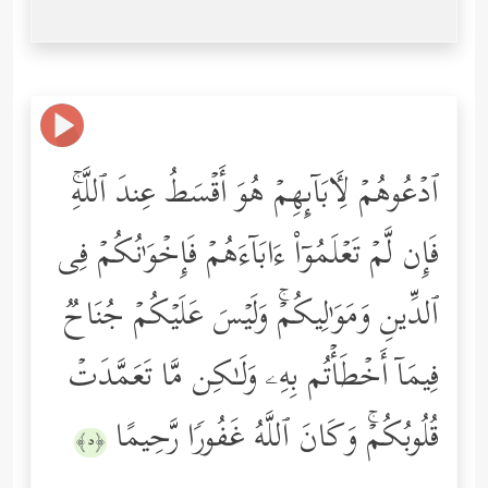
ٱدۡعُوهُمۡ لِـَٔابَاۤىِٕهِمۡ هُوَ أَقۡسَطُ عِندَ ٱللَّهِۚ
فَإِن لَّمۡ تَعۡلَمُوۤاْ ءَابَاۤءَهُمۡ فَإِخۡوَ ٰ⁠نُكُمۡ فِی
ٱلدِّینِ وَمَوَ ٰ⁠لِیكُمۡۚ وَلَیۡسَ عَلَیۡكُمۡ جُنَاحࣱ
فِیمَاۤ أَخۡطَأۡتُم بِهِۦ وَلَـٰكِن مَّا تَعَمَّدَتۡ
قُلُوبُكُمۡۚ وَكَانَ ٱللَّهُ غَفُورࣰا رَّحِیمًا
﴿٥﴾