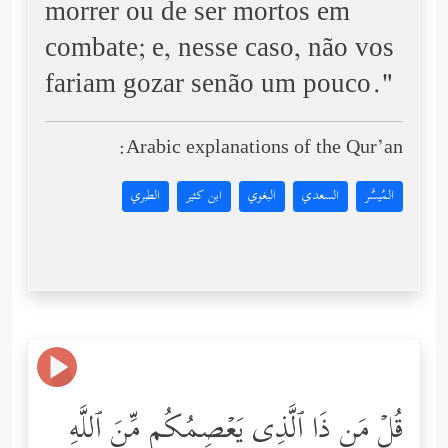
morrer ou de ser mortos em
combate; e, nesse caso, não vos
fariam gozar senão um pouco."
Arabic explanations of the Qur’an:
المُيسَّر
السعدي
البغوي
ابن كثير
الطبري
قُلۡ مَن ذَا ٱلَّذِی یَعۡصِمُكُم مِّنَ ٱللَّهِ