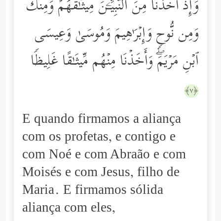
وَإِذۡ أَخَذۡنَا مِنَ ٱلنَّبِیِّـۧنَ مِیثَـٰقَهُمۡ وَمِنكَ
وَمِن نُّوحࣲ وَإِبۡرَ ٰ⁠هِیمَ وَمُوسَىٰ وَعِیسَى
ٱبۡنِ مَرۡیَمَۖ وَأَخَذۡنَا مِنۡهُم مِّیثَـٰقًا غَلِیظࣰا
﴿٧﴾
E quando firmamos a aliança
com os profetas, e contigo e
com Noé e com Abraão e com
Moisés e com Jesus, filho de
Maria. E firmamos sólida
aliança com eles,