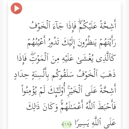
أَشِحَّةً عَلَیۡكُمۡۖ فَإِذَا جَاۤءَ ٱلۡخَوۡفُ
رَأَیۡتَهُمۡ یَنظُرُونَ إِلَیۡكَ تَدُورُ أَعۡیُنُهُمۡ
كَٱلَّذِی یُغۡشَىٰ عَلَیۡهِ مِنَ ٱلۡمَوۡتِۖ فَإِذَا
ذَهَبَ ٱلۡخَوۡفُ سَلَقُوكُم بِأَلۡسِنَةٍ حِدَادٍ
أَشِحَّةً عَلَى ٱلۡخَیۡرِۚ أُوْلَـٰۤىِٕكَ لَمۡ یُؤۡمِنُواْ
فَأَحۡبَطَ ٱللَّهُ أَعۡمَـٰلَهُمۡۚ وَكَانَ ذَ ٰ⁠لِكَ
عَلَى ٱللَّهِ یَسِیرࣰا
﴿١٩﴾