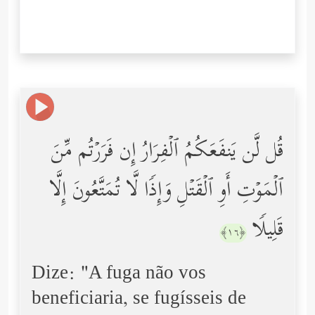
قُل لَّن یَنفَعَكُمُ ٱلۡفِرَارُ إِن فَرَرۡتُم مِّنَ
ٱلۡمَوۡتِ أَوِ ٱلۡقَتۡلِ وَإِذࣰا لَّا تُمَتَّعُونَ إِلَّا
قَلِیلࣰا
﴿١٦﴾
Dize: "A fuga não vos
beneficiaria, se fugísseis de