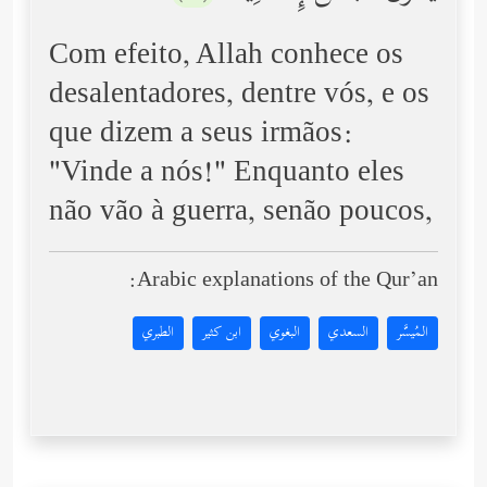
Com efeito, Allah conhece os
desalentadores, dentre vós, e os
que dizem a seus irmãos:
"Vinde a nós!" Enquanto eles
não vão à guerra, senão poucos,
Arabic explanations of the Qur’an:
المُيسَّر
السعدي
البغوي
ابن كثير
الطبري