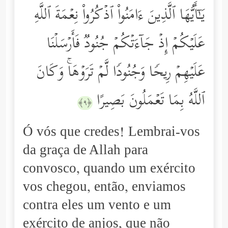
یَـٰۤأَیُّهَا ٱلَّذِینَ ءَامَنُواْ ٱذۡكُرُواْ نِعۡمَةَ ٱللَّهِ
عَلَیۡكُمۡ إِذۡ جَاۤءَتۡكُمۡ جُنُودࣱ فَأَرۡسَلۡنَا
عَلَیۡهِمۡ رِیحࣰا وَجُنُودࣰا لَّمۡ تَرَوۡهَاۚ وَكَانَ
ٱللَّهُ بِمَا تَعۡمَلُونَ بَصِیرًا
﴿٩﴾
Ó vós que credes! Lembrai-vos
da graça de Allah para
convosco, quando um exército
vos chegou, então, enviamos
contra eles um vento e um
exército de anjos, que não