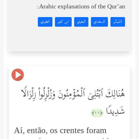
Arabic explanations of the Qur’an:
المُيسَّر
السعدي
البغوي
ابن كثير
الطبري
هُنَالِكَ ٱبۡتُلِیَ ٱلۡمُؤۡمِنُونَ وَزُلۡزِلُواْ زِلۡزَالࣰا
شَدِیدࣰا
﴿١١﴾
Aí, então, os crentes foram