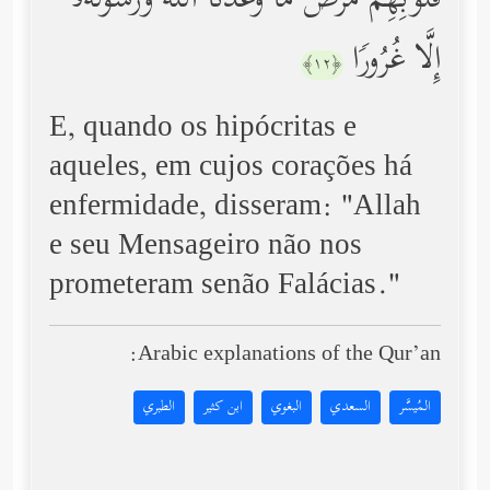
قُلُوبِهِم مَّرَضࣱ مَّا وَعَدَنَا ٱللَّهُ وَرَسُولُهُۥۤ
إِلَّا غُرُورࣰا
﴿١٢﴾
E, quando os hipócritas e
aqueles, em cujos corações há
enfermidade, disseram: "Allah
e seu Mensageiro não nos
prometeram senão Falácias."
Arabic explanations of the Qur’an:
المُيسَّر
السعدي
البغوي
ابن كثير
الطبري