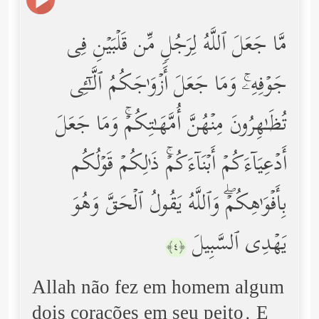
مَّا جَعَلَ ٱللَّهُ لِرَجُلࣲ مِّن قَلۡبَیۡنِ فِی
جَوۡفِهِۦۚ وَمَا جَعَلَ أَزۡوَ ٰ⁠جَكُمُ ٱلَّـٰۤـِٔی
تُظَـٰهِرُونَ مِنۡهُنَّ أُمَّهَـٰتِكُمۡۚ وَمَا جَعَلَ
أَدۡعِیَاۤءَكُمۡ أَبۡنَاۤءَكُمۡۚ ذَ ٰ⁠لِكُمۡ قَوۡلُكُم
بِأَفۡوَ ٰ⁠هِكُمۡۖ وَٱللَّهُ یَقُولُ ٱلۡحَقَّ وَهُوَ
یَهۡدِی ٱلسَّبِیلَ
﴿٤﴾
Allah não fez em homem algum
dois corações em seu peito. E