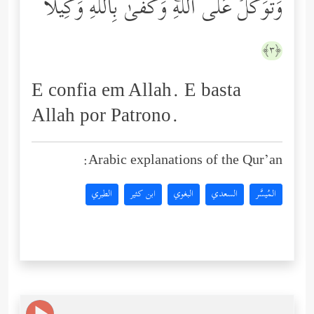
وَتَوَكَّلۡ عَلَى ٱللَّهِۚ وَكَفَىٰ بِٱللَّهِ وَكِیلࣰا
﴿٣﴾
E confia em Allah. E basta
Allah por Patrono.
Arabic explanations of the Qur’an:
المُيسَّر
السعدي
البغوي
ابن كثير
الطبري