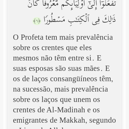
تَفۡعَلُوۤاْ إِلَىٰۤ أَوۡلِیَاۤىِٕكُم مَّعۡرُوفࣰاۚ كَانَ
ذَ ٰ⁠لِكَ فِی ٱلۡكِتَـٰبِ مَسۡطُورࣰا
﴿٦﴾
O Profeta tem mais prevalência
sobre os crentes que eles
mesmos não têm entre si. E
suas esposas são suas mães. E
os de laços consangüíneos têm,
na sucessão, mais prevalência
sobre os laços que unem os
crentes de Al-Madinah e os
emigrantes de Makkah, segundo