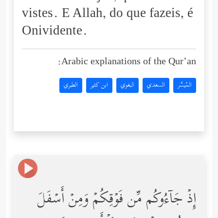
vistes. E Allah, do que fazeis, é
Onividente.
Arabic explanations of the Qur’an:
المُيسَّر
السعدي
البغوي
ابن كثير
الطبري
إِذۡ جَاۤءُوكُم مِّن فَوۡقِكُمۡ وَمِنۡ أَسۡفَلَ