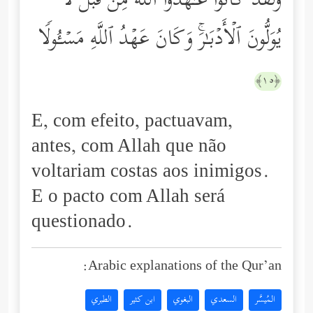
وَلَقَدۡ كَانُواْ عَـٰهَدُواْ ٱللَّهَ مِن قَبۡلُ لَا
یُوَلُّونَ ٱلۡأَدۡبَـٰرَۚ وَكَانَ عَهۡدُ ٱللَّهِ مَسۡـُٔولࣰا
﴿١٥﴾
E, com efeito, pactuavam,
antes, com Allah que não
voltariam costas aos inimigos.
E o pacto com Allah será
questionado.
Arabic explanations of the Qur’an:
المُيسَّر
السعدي
البغوي
ابن كثير
الطبري