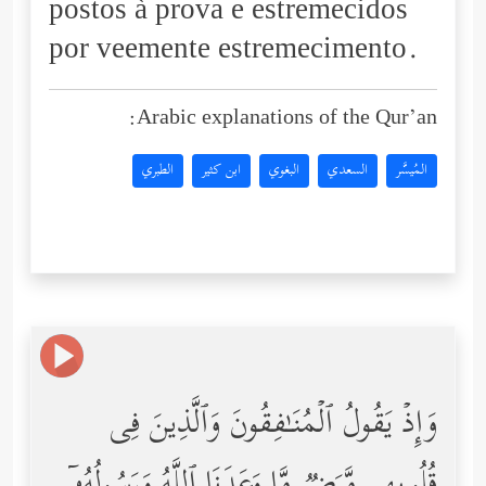
postos à prova e estremecidos
por veemente estremecimento.
Arabic explanations of the Qur’an:
المُيسَّر
السعدي
البغوي
ابن كثير
الطبري
وَإِذۡ یَقُولُ ٱلۡمُنَـٰفِقُونَ وَٱلَّذِینَ فِی