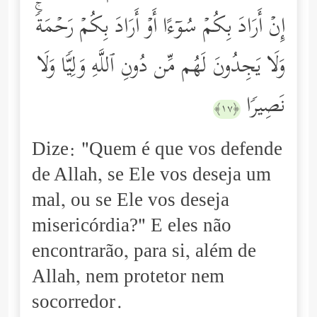
إِنۡ أَرَادَ بِكُمۡ سُوۤءًا أَوۡ أَرَادَ بِكُمۡ رَحۡمَةࣰۚ
وَلَا یَجِدُونَ لَهُم مِّن دُونِ ٱللَّهِ وَلِیࣰّا وَلَا
نَصِیرࣰا
﴿١٧﴾
Dize: "Quem é que vos defende
de Allah, se Ele vos deseja um
mal, ou se Ele vos deseja
misericórdia?" E eles não
encontrarão, para si, além de
Allah, nem protetor nem
socorredor.