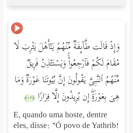
وَإِذۡ قَالَت طَّاۤىِٕفَةࣱ مِّنۡهُمۡ یَـٰۤأَهۡلَ یَثۡرِبَ لَا
مُقَامَ لَكُمۡ فَٱرۡجِعُواْۚ وَیَسۡتَـٔۡذِنُ فَرِیقࣱ
مِّنۡهُمُ ٱلنَّبِیَّ یَقُولُونَ إِنَّ بُیُوتَنَا عَوۡرَةࣱ وَمَا
هِیَ بِعَوۡرَةٍۖ إِن یُرِیدُونَ إِلَّا فِرَارࣰا
﴿١٣﴾
E, quando uma hoste, dentre
eles, disse: "Ó povo de Yathrib!