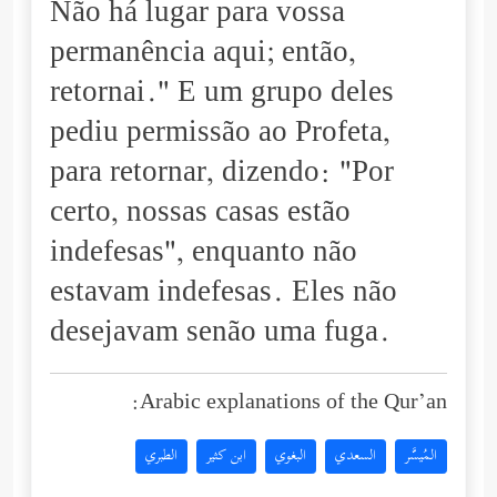
Não há lugar para vossa
permanência aqui; então,
retornai." E um grupo deles
pediu permissão ao Profeta,
para retornar, dizendo: "Por
certo, nossas casas estão
indefesas", enquanto não
estavam indefesas. Eles não
desejavam senão uma fuga.
Arabic explanations of the Qur’an:
المُيسَّر
السعدي
البغوي
ابن كثير
الطبري