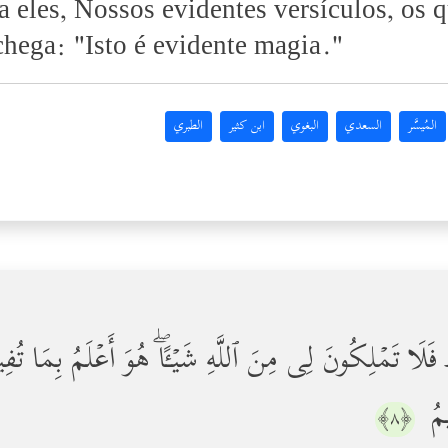
a eles, Nossos evidentes versículos, os
chega: "Isto é evidente magia."
المُيسَّر
السعدي
البغوي
ابن كثير
الطبري
یۡتُهُۥ فَلَا تَمۡلِكُونَ لِی مِنَ ٱللَّهِ شَیۡـًٔاۖ هُوَ أَعۡلَمُ بِمَا
ِیمُ
﴿٨﴾