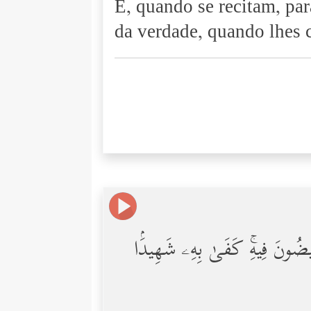
E, quando se recitam, par
da verdade, quando lhes 
 تُفِیضُونَ فِیهِۚ كَفَىٰ بِهِۦ شَهِیدَۢا