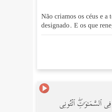
Não criamos os céus e a 
designado. E os que ren
فِی ٱلسَّمَـٰوَ ٰ⁠تِۖ ٱئۡتُونِی