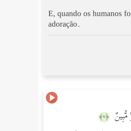
E, quando os humanos for
adoração.
ࣱ مُّبِینٌ
﴿٧﴾