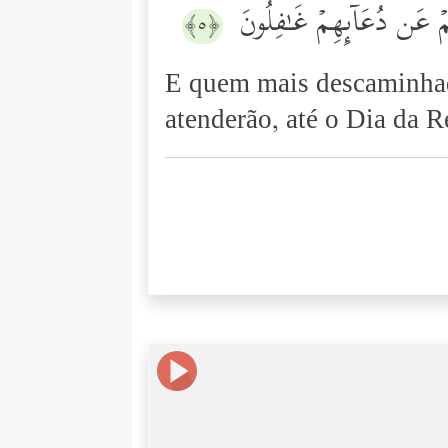
مۡ عَن دُعَاۤىِٕهِمۡ غَـٰفِلُونَ
﴿٥﴾
E quem mais descaminhad
atenderão, até o Dia da R