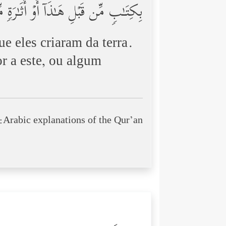
بِكِتَـٰبࣲ مِّن قَبۡلِ هَـٰذَاۤ أَوۡ أَثَـٰرَ
e eles criaram da terra.
r a este, ou algum
Arabic explanations of the Qur’an: