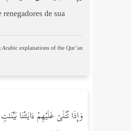
e renegadores de sua
Arabic explanations of the Qur’an:
وَإِذَا تُتۡلَىٰ عَلَیۡهِمۡ ءَایَـٰتُنَا بَیِّن