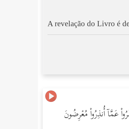
A revelação do Livro é d
ُواْ عَمَّاۤ أُنذِرُواْ مُعۡرِضُونَ