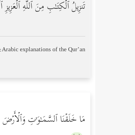
تَنزِیلُ ٱلۡكِتَـٰبِ مِنَ ٱللَّهِ ٱلۡعَزِیزِ
Arabic explanations of the Qur’an:
مَا خَلَقۡنَا ٱلسَّمَـٰوَ ٰ⁠تِ وَٱلۡأَرۡضَ وَ