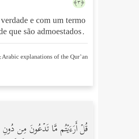
﴿٣﴾
a verdade e com um termo
 de que são admoestados.
Arabic explanations of the Qur’an:
قُلۡ أَرَءَیۡتُم مَّا تَدۡعُونَ مِن دُونِ ٱ