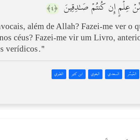
ةࣲ مِّنۡ عِلۡمٍ إِن كُنتُمۡ صَـٰدِقِینَ
﴿٤﴾
vocais, além de Allah? Fazei-me ver o qu
nos céus? Fazei-me vir um Livro, anterio
is verídicos."
المُيسَّر
السعدي
البغوي
ابن كثير
الطبري