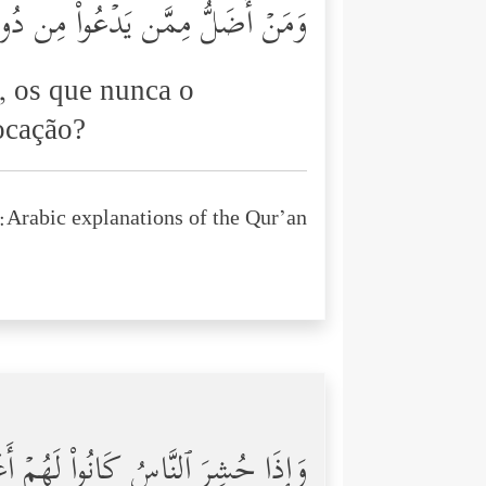
وَمَنۡ أَضَلُّ مِمَّن یَدۡعُواْ مِن دُونِ ٱ
, os que nunca o
vocação?
Arabic explanations of the Qur’an:
وَإِذَا حُشِرَ ٱلنَّاسُ كَانُواْ لَهُمۡ أَعۡد