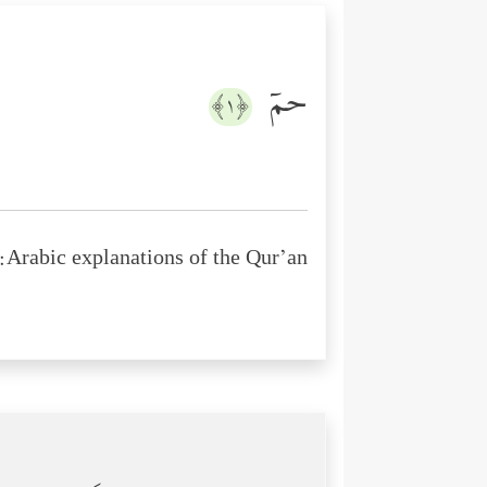
حمۤ
﴿١﴾
Arabic explanations of the Qur’an: