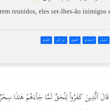
em reunidos, eles ser-lhes-ão inimigos 
المُيسَّر
السعدي
البغوي
ابن كثير
الطبري
َـٰتࣲ قَالَ ٱلَّذِینَ كَفَرُواْ لِلۡحَقِّ لَمَّا جَاۤءَهُمۡ هَـٰذَا سِحۡر