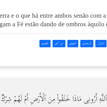
terra e o que há entre ambos senão com 
egam a Fé estão dando de ombros àquilo
المُيسَّر
السعدي
البغوي
ابن كثير
الطبري
للَّهِ أَرُونِی مَاذَا خَلَقُواْ مِنَ ٱلۡأَرۡضِ أَمۡ لَهُمۡ شِرۡكࣱ 