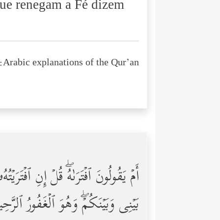
 que renegam a Fé dizem
Arabic explanations of the Qur’an:
أَمۡ یَقُولُونَ ٱفۡتَرَىٰهُۖ قُلۡ إِنِ ٱفۡتَرَ
بَیۡنِی وَبَیۡنَكُمۡۖ وَهُوَ ٱلۡغَفُورُ ٱلرَّح