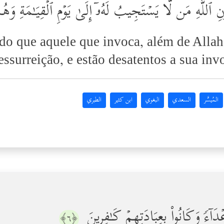
للَّهِ مَن لَّا یَسۡتَجِیبُ لَهُۥۤ إِلَىٰ یَوۡمِ ٱلۡقِیَـٰمَةِ وَهُ
o que aquele que invoca, além de Allah
essurreição, e estão desatentos a sua in
المُيسَّر
السعدي
البغوي
ابن كثير
الطبري
َاۤءࣰ وَكَانُواْ بِعِبَادَتِهِمۡ كَـٰفِرِینَ
﴿٦﴾