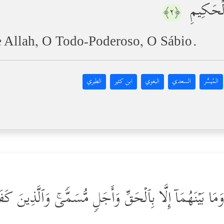
 ٱلۡحَكِیمِ
﴿٢﴾
e Allah, O Todo-Poderoso, O Sábio.
المُيسَّر
السعدي
البغوي
ابن كثير
الطبري
مَا بَیۡنَهُمَاۤ إِلَّا بِٱلۡحَقِّ وَأَجَلࣲ مُّسَمࣰّىۚ وَٱلَّذِینَ كَفَر