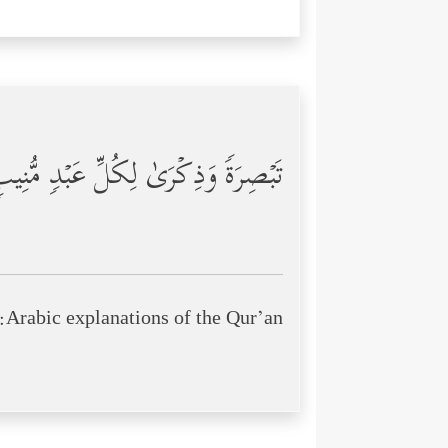
تَبۡصِرَةࣰ وَذِكۡرَىٰ لِكُلِّ عَبۡدࣲ مُّنِ
Arabic explanations of the Qur’an: