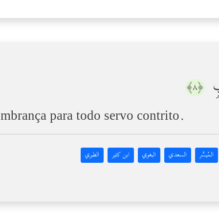
یبࣲ
﴿٨﴾
mbrança para todo servo contrito.
المُيسَّر
السعدي
البغوي
ابن كثير
الطبري