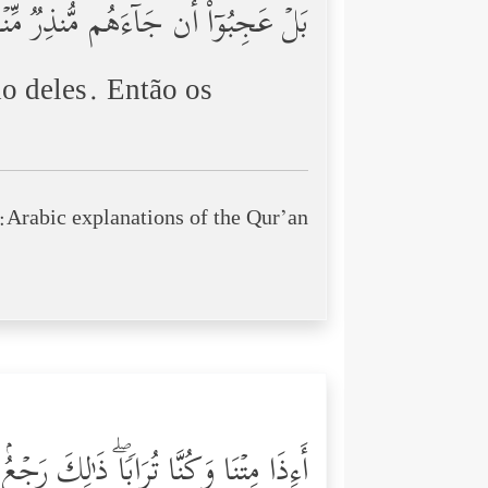
بَلۡ عَجِبُوۤاْ أَن جَاۤءَهُم مُّنذِرࣱ مّ
o deles. Então os
Arabic explanations of the Qur’an:
أَءِذَا مِتۡنَا وَكُنَّا تُرَابࣰاۖ ذَ ٰ⁠لِكَ رَجۡعُ