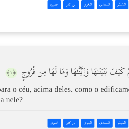
المُيسَّر
السعدي
البغوي
ابن كثير
الطبري
مۡ كَیۡفَ بَنَیۡنَـٰهَا وَزَیَّنَّـٰهَا وَمَا لَهَا مِن فُرُوجࣲ
﴿٦﴾
para o céu, acima deles, como o edifica
a nele?
المُيسَّر
السعدي
البغوي
ابن كثير
الطبري