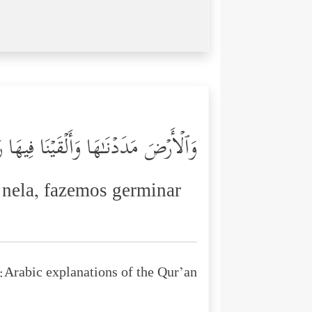
وَٱلۡأَرۡضَ مَدَدۡنَـٰهَا وَأَلۡقَیۡنَا فِیهَا 
 nela, fazemos germinar
Arabic explanations of the Qur’an: