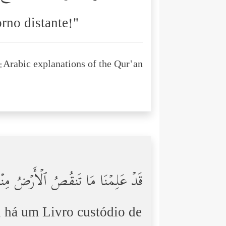
rno distante!"
Arabic explanations of the Qur’an:
قَدۡ عَلِمۡنَا مَا تَنقُصُ ٱلۡأَرۡضُ مِنۡ
, há um Livro custódio de