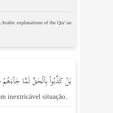
Arabic explanations of the Qur’an:
بَلۡ كَذَّبُواْ بِٱلۡحَقِّ لَمَّا جَاۤءَهُمۡ ف
m inextricável situação.