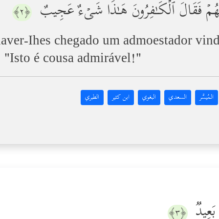
ِنۡهُمۡ فَقَالَ ٱلۡكَـٰفِرُونَ هَـٰذَا شَیۡءٌ عَجِیبٌ
﴿٢﴾
haver-Ihes chegado um admoestador vind
 "Isto é cousa admirável!"
المُيسَّر
السعدي
البغوي
ابن كثير
الطبري
ۢ بَعِیدࣱ
﴿٣﴾