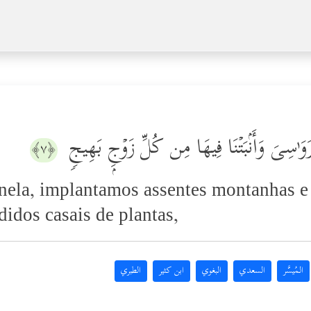
رَوَ ٰ⁠سِیَ وَأَنۢبَتۡنَا فِیهَا مِن كُلِّ زَوۡجِۭ بَهِیجࣲ
﴿٧﴾
e,nela, implantamos assentes montanhas e
didos casais de plantas,
المُيسَّر
السعدي
البغوي
ابن كثير
الطبري