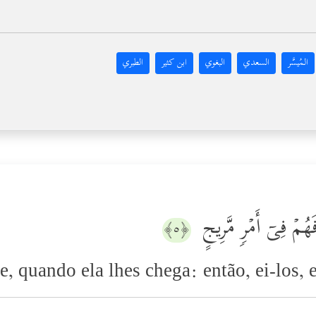
المُيسَّر
السعدي
البغوي
ابن كثير
الطبري
َهُمۡ فِیۤ أَمۡرࣲ مَّرِیجٍ
﴿٥﴾
 quando ela lhes chega: então, ei-los, e