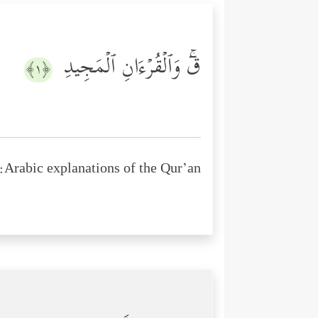
قۤۚ وَٱلۡقُرۡءَانِ ٱلۡمَجِیدِ
﴿١﴾
Arabic explanations of the Qur’an: