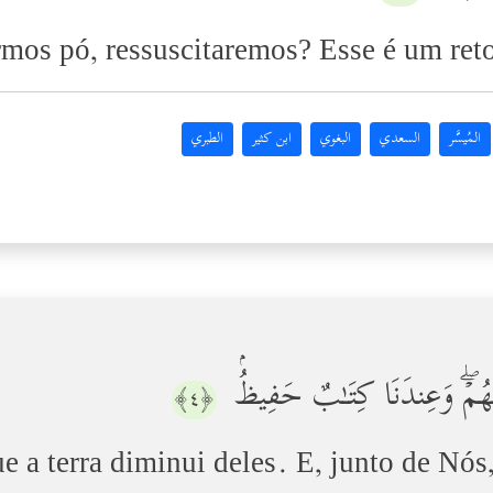
os pó, ressuscitaremos? Esse é um reto
المُيسَّر
السعدي
البغوي
ابن كثير
الطبري
هُمۡۖ وَعِندَنَا كِتَـٰبٌ حَفِیظُۢ
﴿٤﴾
e a terra diminui deles. E, junto de Nós