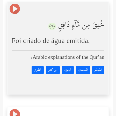
خُلِقَ مِن مَّاۤءࣲ دَافِقࣲ
﴿٦﴾
Foi criado de água emitida,
Arabic explanations of the Qur’an:
المُيسَّر
السعدي
البغوي
ابن كثير
الطبري