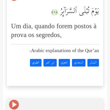
یَوۡمَ تُبۡلَى ٱلسَّرَاۤىِٕرُ
﴿٩﴾
Um dia, quando forem postos à
prova os segredos,
Arabic explanations of the Qur’an:
المُيسَّر
السعدي
البغوي
ابن كثير
الطبري