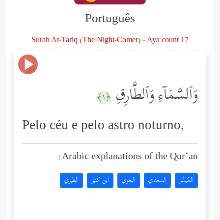
Português
Surah At-Tariq (The Night-Comer) - Aya count 17
وَٱلسَّمَاۤءِ وَٱلطَّارِقِ
﴿١﴾
Pelo céu e pelo astro noturno,
Arabic explanations of the Qur’an:
المُيسَّر
السعدي
البغوي
ابن كثير
الطبري