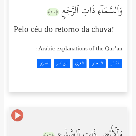
وَٱلسَّمَاۤءِ ذَاتِ ٱلرَّجۡعِ
﴿١١﴾
Pelo céu do retorno da chuva!
Arabic explanations of the Qur’an:
المُيسَّر
السعدي
البغوي
ابن كثير
الطبري
وَٱلۡأَرۡضِ ذَاتِ ٱلصَّدۡعِ
﴿١٢﴾