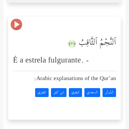
ٱلنَّجۡمُ ٱلثَّاقِبُ
﴿٣﴾
É a estrela fulgurante. -
Arabic explanations of the Qur’an:
المُيسَّر
السعدي
البغوي
ابن كثير
الطبري