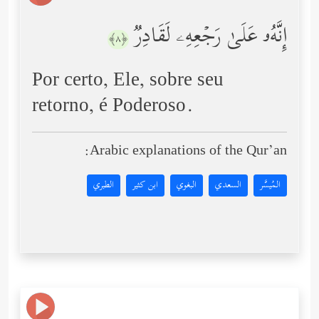
إِنَّهُۥ عَلَىٰ رَجۡعِهِۦ لَقَادِرࣱ
﴿٨﴾
Por certo, Ele, sobre seu
retorno, é Poderoso.
Arabic explanations of the Qur’an:
المُيسَّر
السعدي
البغوي
ابن كثير
الطبري