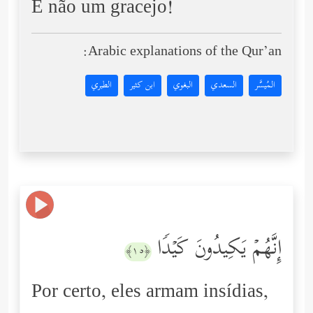
E não um gracejo!
Arabic explanations of the Qur’an:
المُيسَّر
السعدي
البغوي
ابن كثير
الطبري
إِنَّهُمۡ یَكِیدُونَ كَیۡدࣰا
﴿١٥﴾
Por certo, eles armam insídias,