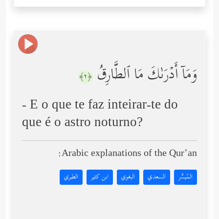
وَمَاۤ أَدۡرَىٰكَ مَا ٱلطَّارِقُ
﴿٢﴾
- E o que te faz inteirar-te do
que é o astro noturno?
Arabic explanations of the Qur’an:
المُيسَّر
السعدي
البغوي
ابن كثير
الطبري