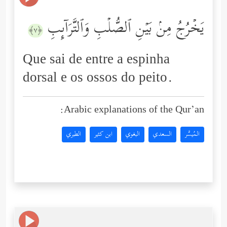
یَخۡرُجُ مِنۢ بَیۡنِ ٱلصُّلۡبِ وَٱلتَّرَاۤىِٕبِ
﴿٧﴾
Que sai de entre a espinha
dorsal e os ossos do peito.
Arabic explanations of the Qur’an:
المُيسَّر
السعدي
البغوي
ابن كثير
الطبري