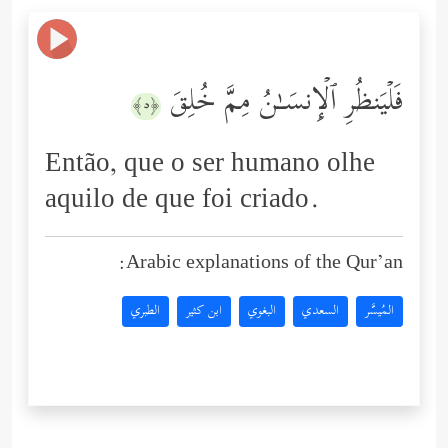
فَلۡیَنظُرِ ٱلۡإِنسَـٰنُ مِمَّ خُلِقَ
﴿٥﴾
Então, que o ser humano olhe
aquilo de que foi criado.
Arabic explanations of the Qur’an:
المُيسَّر
السعدي
البغوي
ابن كثير
الطبري