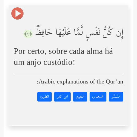
إِن كُلُّ نَفۡسࣲ لَّمَّا عَلَیۡهَا حَافِظࣱ
﴿٤﴾
Por certo, sobre cada alma há
um anjo custódio!
Arabic explanations of the Qur’an:
المُيسَّر
السعدي
البغوي
ابن كثير
الطبري