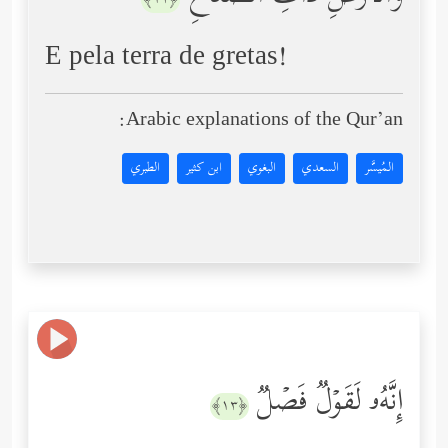
E pela terra de gretas!
Arabic explanations of the Qur’an:
المُيسَّر
السعدي
البغوي
ابن كثير
الطبري
إِنَّهُۥ لَقَوۡلࣱ فَصۡلࣱ
﴿١٣﴾