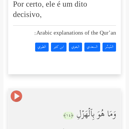
Por certo, ele é um dito
decisivo,
Arabic explanations of the Qur’an:
المُيسَّر
السعدي
البغوي
ابن كثير
الطبري
وَمَا هُوَ بِٱلۡهَزۡلِ
﴿١٤﴾