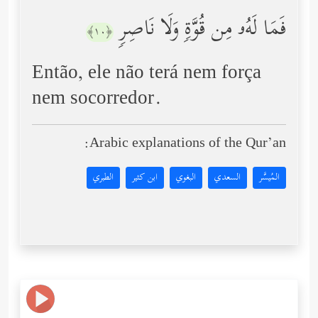
فَمَا لَهُۥ مِن قُوَّةࣲ وَلَا نَاصِرࣲ
﴿١٠﴾
Então, ele não terá nem força
nem socorredor.
Arabic explanations of the Qur’an:
المُيسَّر
السعدي
البغوي
ابن كثير
الطبري