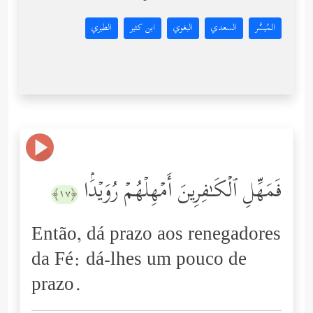
المُيسَّر
السعدي
البغوي
ابن كثير
الطبري
فَمَهِّلِ ٱلۡكَـٰفِرِینَ أَمۡهِلۡهُمۡ رُوَیۡدَۢا
﴿١٧﴾
Então, dá prazo aos renegadores
da Fé: dá-lhes um pouco de
prazo.