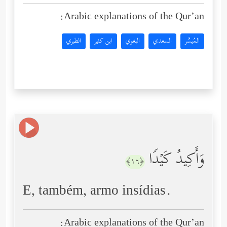
Arabic explanations of the Qur’an:
المُيسَّر
السعدي
البغوي
ابن كثير
الطبري
وَأَكِیدُ كَیۡدࣰا
﴿١٦﴾
E, também, armo insídias.
Arabic explanations of the Qur’an: