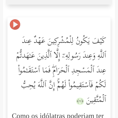
كَیۡفَ یَكُونُ لِلۡمُشۡرِكِینَ عَهۡدٌ عِندَ
ٱللَّهِ وَعِندَ رَسُولِهِۦۤ إِلَّا ٱلَّذِینَ عَـٰهَدتُّمۡ
عِندَ ٱلۡمَسۡجِدِ ٱلۡحَرَامِۖ فَمَا ٱسۡتَقَـٰمُواْ
لَكُمۡ فَٱسۡتَقِیمُواْ لَهُمۡۚ إِنَّ ٱللَّهَ یُحِبُّ
ٱلۡمُتَّقِینَ
﴿٧﴾
Como os idólatras poderiam ter