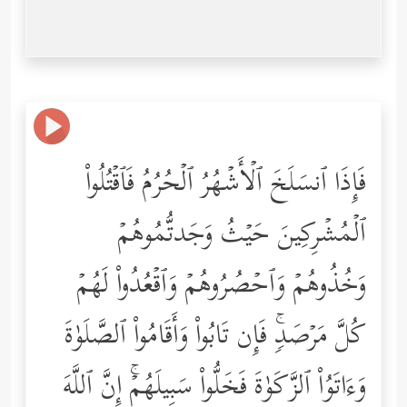
فَإِذَا ٱنسَلَخَ ٱلۡأَشۡهُرُ ٱلۡحُرُمُ فَٱقۡتُلُواْ
ٱلۡمُشۡرِكِینَ حَیۡثُ وَجَدتُّمُوهُمۡ
وَخُذُوهُمۡ وَٱحۡصُرُوهُمۡ وَٱقۡعُدُواْ لَهُمۡ
كُلَّ مَرۡصَدࣲۚ فَإِن تَابُواْ وَأَقَامُواْ ٱلصَّلَوٰةَ
وَءَاتَوُاْ ٱلزَّكَوٰةَ فَخَلُّواْ سَبِیلَهُمۡۚ إِنَّ ٱللَّهَ