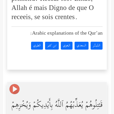
Allah é mais Digno de que O
receeis, se sois crentes.
Arabic explanations of the Qur’an:
المُيسَّر
السعدي
البغوي
ابن كثير
الطبري
قَـٰتِلُوهُمۡ یُعَذِّبۡهُمُ ٱللَّهُ بِأَیۡدِیكُمۡ وَیُخۡزِهِمۡ