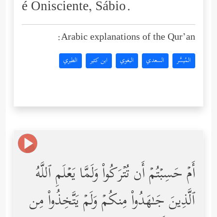
é Onisciente, Sábio.
Arabic explanations of the Qur’an:
المُيسَّر
السعدي
البغوي
ابن كثير
الطبري
أَمۡ حَسِبۡتُمۡ أَن تُتۡرَكُواْ وَلَمَّا یَعۡلَمِ ٱللَّهُ
ٱلَّذِینَ جَـٰهَدُواْ مِنكُمۡ وَلَمۡ یَتَّخِذُواْ مِن