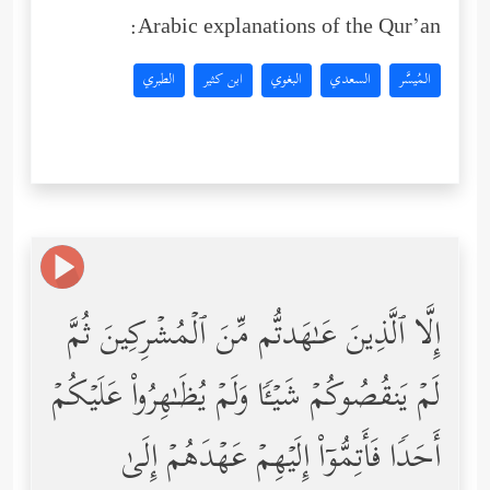
Arabic explanations of the Qur’an:
المُيسَّر
السعدي
البغوي
ابن كثير
الطبري
إِلَّا ٱلَّذِینَ عَـٰهَدتُّم مِّنَ ٱلۡمُشۡرِكِینَ ثُمَّ
لَمۡ یَنقُصُوكُمۡ شَیۡـࣰٔا وَلَمۡ یُظَـٰهِرُواْ عَلَیۡكُمۡ
أَحَدࣰا فَأَتِمُّوۤاْ إِلَیۡهِمۡ عَهۡدَهُمۡ إِلَىٰ