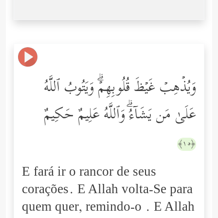
وَیُذۡهِبۡ غَیۡظَ قُلُوبِهِمۡۗ وَیَتُوبُ ٱللَّهُ
عَلَىٰ مَن یَشَاۤءُۗ وَٱللَّهُ عَلِیمٌ حَكِیمٌ
﴿١٥﴾
E fará ir o rancor de seus
corações. E Allah volta-Se para
quem quer, remindo-o . E Allah