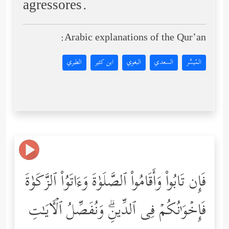
agressores.
Arabic explanations of the Qur’an:
المُيسَّر
السعدي
البغوي
ابن كثير
الطبري
فَإِن تَابُواْ وَأَقَامُواْ ٱلصَّلَوٰةَ وَءَاتَوُاْ ٱلزَّكَوٰةَ
فَإِخۡوَ ٰ⁠نُكُمۡ فِی ٱلدِّینِۗ وَنُفَصِّلُ ٱلۡـَٔایَـٰتِ