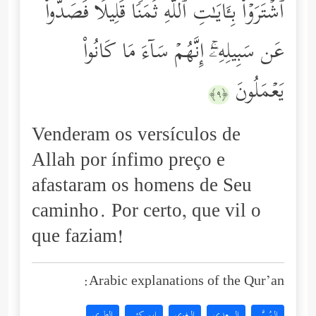
ٱشۡتَرَوۡاْ بِـَٔایَـٰتِ ٱللَّهِ ثَمَنࣰا قَلِیلࣰا فَصَدُّواْ
عَن سَبِیلِهِۦۤۚ إِنَّهُمۡ سَاۤءَ مَا كَانُواْ
یَعۡمَلُونَ
﴿٩﴾
Venderam os versículos de
Allah por ínfimo preço e
afastaram os homens de Seu
caminho. Por certo, que vil o
que faziam!
Arabic explanations of the Qur’an:
المُيسَّر
السعدي
البغوي
ابن كثير
الطبري