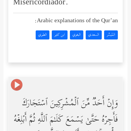
Misericordiador.
Arabic explanations of the Qur’an:
المُيسَّر
السعدي
البغوي
ابن كثير
الطبري
وَإِنۡ أَحَدࣱ مِّنَ ٱلۡمُشۡرِكِینَ ٱسۡتَجَارَكَ
فَأَجِرۡهُ حَتَّىٰ یَسۡمَعَ كَلَـٰمَ ٱللَّهِ ثُمَّ أَبۡلِغۡهُ