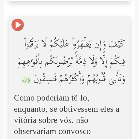
كَیۡفَ وَإِن یَظۡهَرُواْ عَلَیۡكُمۡ لَا یَرۡقُبُواْ
فِیكُمۡ إِلࣰّا وَلَا ذِمَّةࣰۚ یُرۡضُونَكُم بِأَفۡوَ ٰ⁠هِهِمۡ
وَتَأۡبَىٰ قُلُوبُهُمۡ وَأَكۡثَرُهُمۡ فَـٰسِقُونَ
﴿٨﴾
Como poderiam tê-lo,
enquanto, se obtivessem eles a
vitória sobre vós, não
observariam convosco