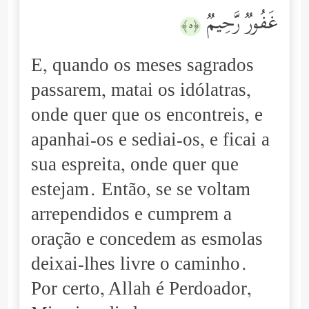
غَفُورࣱ رَّحِیمࣱ
﴿٥﴾
E, quando os meses sagrados
passarem, matai os idólatras,
onde quer que os encontreis, e
apanhai-os e sediai-os, e ficai a
sua espreita, onde quer que
estejam. Então, se se voltam
arrependidos e cumprem a
oração e concedem as esmolas
deixai-lhes livre o caminho.
Por certo, Allah é Perdoador,