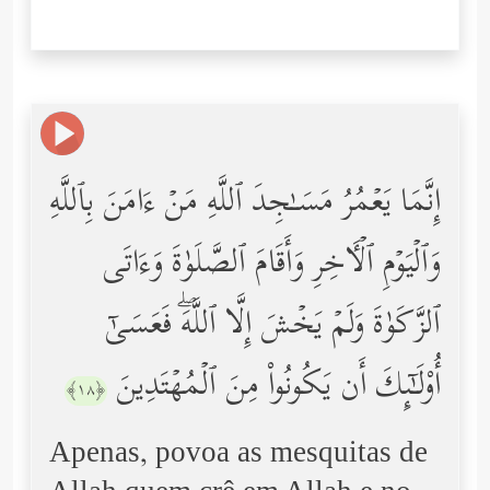
إِنَّمَا یَعۡمُرُ مَسَـٰجِدَ ٱللَّهِ مَنۡ ءَامَنَ بِٱللَّهِ
وَٱلۡیَوۡمِ ٱلۡـَٔاخِرِ وَأَقَامَ ٱلصَّلَوٰةَ وَءَاتَى
ٱلزَّكَوٰةَ وَلَمۡ یَخۡشَ إِلَّا ٱللَّهَۖ فَعَسَىٰۤ
أُوْلَـٰۤىِٕكَ أَن یَكُونُواْ مِنَ ٱلۡمُهۡتَدِینَ
﴿١٨﴾
Apenas, povoa as mesquitas de