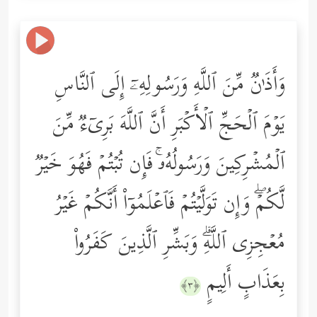
وَأَذَ ٰ⁠نࣱ مِّنَ ٱللَّهِ وَرَسُولِهِۦۤ إِلَى ٱلنَّاسِ
یَوۡمَ ٱلۡحَجِّ ٱلۡأَكۡبَرِ أَنَّ ٱللَّهَ بَرِیۤءࣱ مِّنَ
ٱلۡمُشۡرِكِینَ وَرَسُولُهُۥۚ فَإِن تُبۡتُمۡ فَهُوَ خَیۡرࣱ
لَّكُمۡۖ وَإِن تَوَلَّیۡتُمۡ فَٱعۡلَمُوۤاْ أَنَّكُمۡ غَیۡرُ
مُعۡجِزِی ٱللَّهِۗ وَبَشِّرِ ٱلَّذِینَ كَفَرُواْ
بِعَذَابٍ أَلِیمٍ
﴿٣﴾