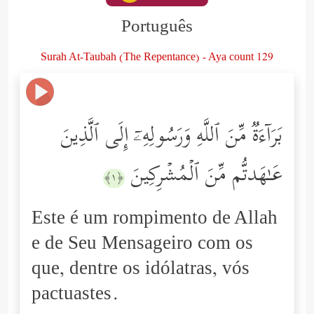
Português
Surah At-Taubah (The Repentance) - Aya count 129
بَرَاۤءَةࣱ مِّنَ ٱللَّهِ وَرَسُولِهِۦۤ إِلَى ٱلَّذِینَ
عَـٰهَدتُّم مِّنَ ٱلۡمُشۡرِكِینَ
﴿١﴾
Este é um rompimento de Allah
e de Seu Mensageiro com os
que, dentre os idólatras, vós
pactuastes.