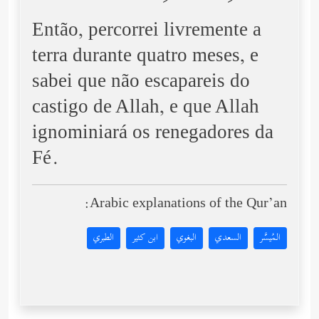
Então, percorrei livremente a
terra durante quatro meses, e
sabei que não escapareis do
castigo de Allah, e que Allah
ignominiará os renegadores da
Fé.
Arabic explanations of the Qur’an:
المُيسَّر
السعدي
البغوي
ابن كثير
الطبري