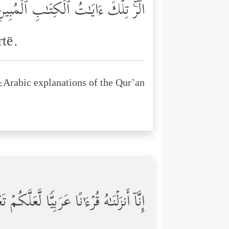
الۤرۚ تِلۡكَ ءَایَـٰتُ ٱلۡكِتَـٰبِ ٱلۡمُبِی
rtë.
Arabic explanations of the Qur’an:
إِنَّاۤ أَنزَلۡنَـٰهُ قُرۡءَ ٰ⁠ نًا عَرَبِیࣰّا لَّعَلَّكُمۡ