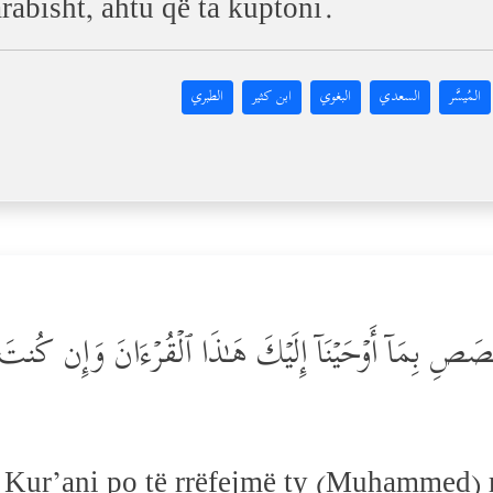
rabisht, ahtu që ta kuptoni.
المُيسَّر
السعدي
البغوي
ابن كثير
الطبري
 بِمَاۤ أَوۡحَیۡنَاۤ إِلَیۡكَ هَـٰذَا ٱلۡقُرۡءَانَ وَإِن كُنتَ مِ
ij Kur’ani po të rrëfejmë ty (Muhammed) 