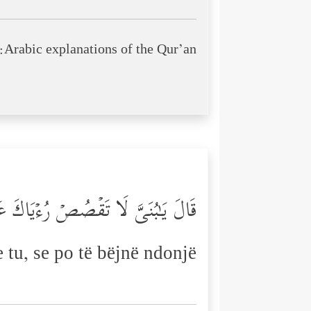
Arabic explanations of the Qur’an:
قَالَ یَـٰبُنَیَّ لَا تَقۡصُصۡ رُءۡیَاكَ عَل
 tu, se po të bëjnë ndonjë