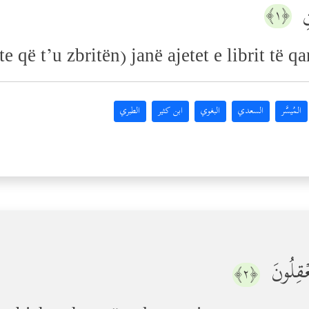
نِ
﴿١﴾
 që t’u zbritën) janë ajetet e librit të qa
المُيسَّر
السعدي
البغوي
ابن كثير
الطبري
 تَعۡقِلُونَ
﴿٢﴾