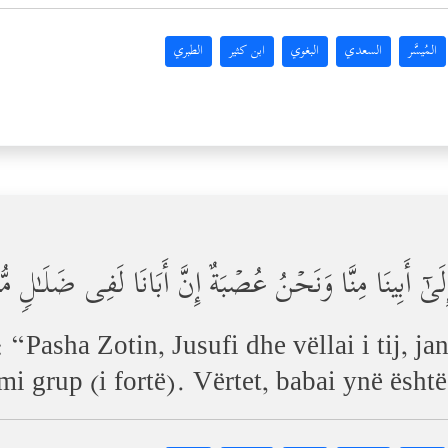
المُيسَّر
السعدي
البغوي
ابن كثير
الطبري
َىٰۤ أَبِینَا مِنَّا وَنَحۡنُ عُصۡبَةٌ إِنَّ أَبَانَا لَفِی ضَلَـٰلࣲ مّ
: “Pasha Zotin, Jusufi dhe vëllai i tij, j
emi grup (i fortë). Vërtet, babai ynë ësh