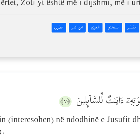
rtet, Zoti yt është më i dijshmi, më i ur
المُيسَّر
السعدي
البغوي
ابن كثير
الطبري
۞ ءَایَـٰتࣱ لِّلسَّاۤىِٕلِینَ
﴿٧﴾
 (interesohen) në ndodhinë e Jusufit dhe 
).