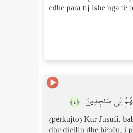
edhe para tij ishe nga të 
یۡتُهُمۡ لِی سَـٰجِدِینَ
﴿٤﴾
(përkujto) Kur Jusufi, ba
dhe diellin dhe hënën, i