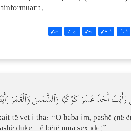
painformuarit.
المُيسَّر
السعدي
البغوي
ابن كثير
الطبري
ِنِّی رَأَیۡتُ أَحَدَ عَشَرَ كَوۡكَبࣰا وَٱلشَّمۡسَ وَٱلۡقَمَرَ رَأَ
bait të vet i tha: “O baba im, pashë (në 
 pashë duke më bërë mua sexhde!”