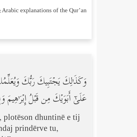
Arabic explanations of the Qur’an:
وَكَذَ ٰ⁠لِكَ یَجۡتَبِیكَ رَبُّكَ وَیُعَلِّم
عَلَىٰۤ أَبَوَیۡكَ مِن قَبۡلُ إِبۡرَ ٰ⁠هِیمَ
, plotëson dhuntinë e tij
ndaj prindërve tu,