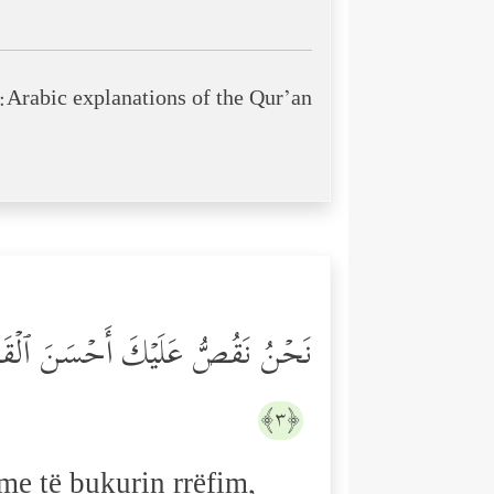
Arabic explanations of the Qur’an:
نَحۡنُ نَقُصُّ عَلَیۡكَ أَحۡسَنَ ٱلۡقَصَصِ
﴿٣﴾
me të bukurin rrëfim,