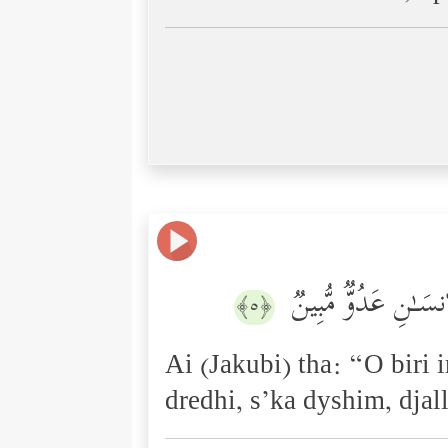
ِنسَـٰنِ عَدُوࣱّ مُّبِینࣱ
﴿٥﴾
Ai (Jakubi) tha: “O biri 
dredhi, s’ka dyshim, djall