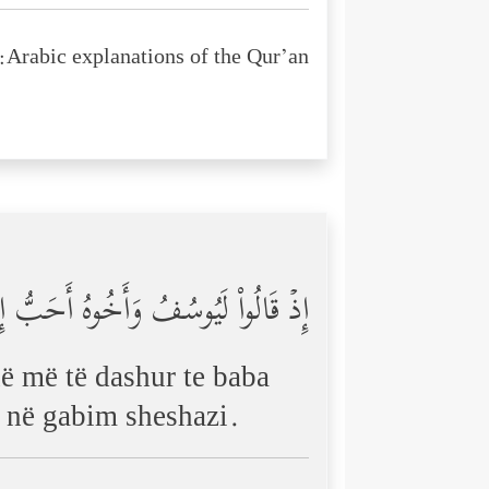
Arabic explanations of the Qur’an:
إِذۡ قَالُواْ لَیُوسُفُ وَأَخُوهُ أَحَبُّ إِل
anë më të dashur te baba
të në gabim sheshazi.