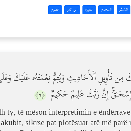
المُيسَّر
السعدي
البغوي
ابن كثير
الطبري
ُكَ مِن تَأۡوِیلِ ٱلۡأَحَادِیثِ وَیُتِمُّ نِعۡمَتَهُۥ عَلَیۡكَ وَعَلَ
 وَإِسۡحَـٰقَۚ إِنَّ رَبَّكَ عَلِیمٌ حَكِیمࣱ
﴿٦﴾
dh ty, të mëson interpretimin e ëndërrave
Jakubit, sikrse pat plotësuar atë më parë 