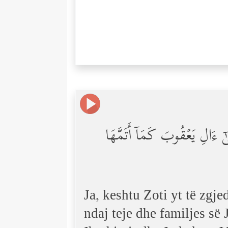
ىٰۤ ءَالِ یَعۡقُوبَ كَمَاۤ أَتَمَّهَا
Ja, keshtu Zoti yt të zgje
ndaj teje dhe familjes së 