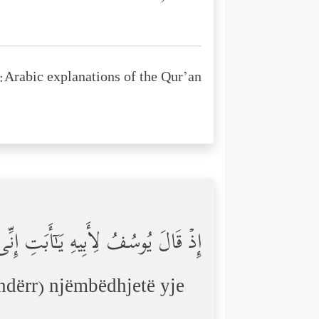
Arabic explanations of the Qur’an:
إِذۡ قَالَ یُوسُفُ لِأَبِیهِ یَـٰۤأَبَتِ إ
ëndërr) njëmbëdhjetë yje