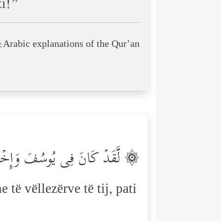
ti!”
Arabic explanations of the Qur’an:
لَّقَدۡ كَانَ فِی یُوسُفَ وَإِخۡوَتِهِۦۤ 
të vëllezërve të tij, pati