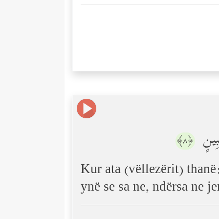
ُبِینٍ
﴿٨﴾
Kur ata (vëllezërit) thanë
ynë se sa ne, ndërsa ne j