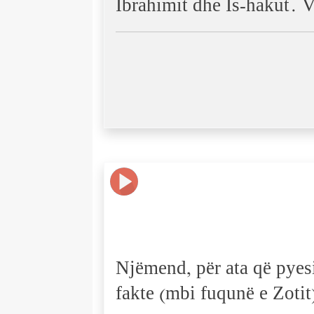
Ibrahimit dhe Is-hakut. Vë
Njëmend, për ata që pyesin
fakte (mbi fuqunë e Zotit