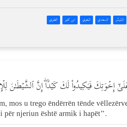
المُيسَّر
السعدي
البغوي
ابن كثير
الطبري
َىٰۤ إِخۡوَتِكَ فَیَكِیدُواْ لَكَ كَیۡدًاۖ إِنَّ ٱلشَّیۡطَـٰنَ لِلۡإ
im, mos u trego ëndërrën tënde vëllezërve
i për njeriun është armik i hapët”.