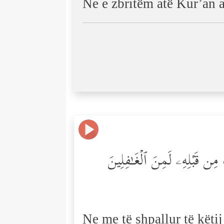
Ne e zbritëm atë Kur’an a
ن قَبۡلِهِۦ لَمِنَ ٱلۡغَـٰفِلِینَ
Ne me të shpallur të kët