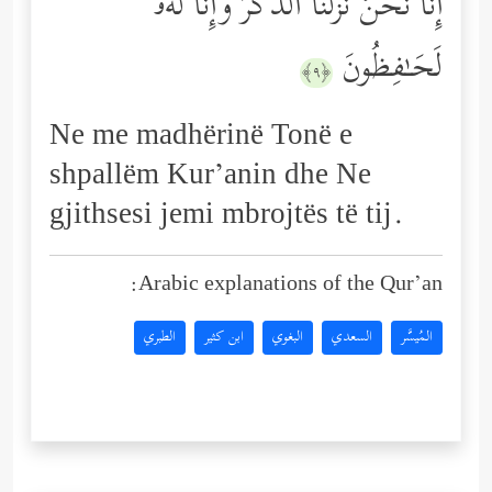
إِنَّا نَحۡنُ نَزَّلۡنَا ٱلذِّكۡرَ وَإِنَّا لَهُۥ
لَحَـٰفِظُونَ
﴿٩﴾
Ne me madhërinë Tonë e
shpallëm Kur’anin dhe Ne
gjithsesi jemi mbrojtës të tij.
Arabic explanations of the Qur’an:
المُيسَّر
السعدي
البغوي
ابن كثير
الطبري