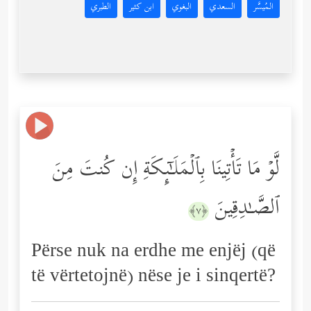
المُيسَّر
السعدي
البغوي
ابن كثير
الطبري
لَّوۡ مَا تَأۡتِینَا بِٱلۡمَلَـٰۤىِٕكَةِ إِن كُنتَ مِنَ
ٱلصَّـٰدِقِینَ
﴿٧﴾
Përse nuk na erdhe me enjëj (që
të vërtetojnë) nëse je i sinqertë?