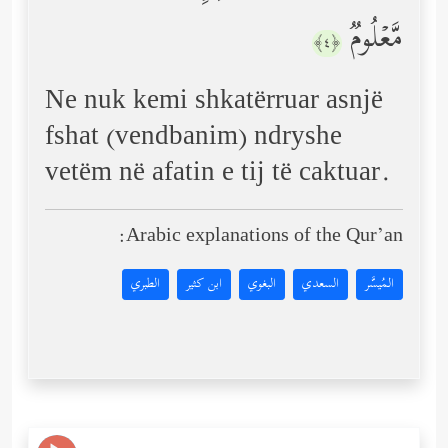
مَّعۡلُومࣱ
﴿٤﴾
Ne nuk kemi shkatërruar asnjë
fshat (vendbanim) ndryshe
vetëm në afatin e tij të caktuar.
Arabic explanations of the Qur’an:
المُيسَّر
السعدي
البغوي
ابن كثير
الطبري