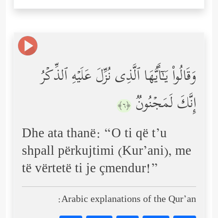
وَقَالُواْ یَـٰۤأَیُّهَا ٱلَّذِی نُزِّلَ عَلَیۡهِ ٱلذِّكۡرُ
إِنَّكَ لَمَجۡنُونࣱ
﴿٦﴾
Dhe ata thanë: “O ti që t’u
shpall përkujtimi (Kur’ani), me
të vërtetë ti je çmendur!”
Arabic explanations of the Qur’an: