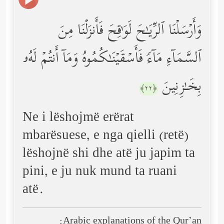
وَأَرۡسَلۡنَا ٱلرِّیَـٰحَ لَوَ ٰ⁠قِحَ فَأَنزَلۡنَا مِنَ
ٱلسَّمَاۤءِ مَاۤءࣰ فَأَسۡقَیۡنَـٰكُمُوهُ وَمَاۤ أَنتُمۡ لَهُۥ
بِخَـٰزِنِینَ
﴿٢٢﴾
Ne i lëshojmë erërat
mbarësuese, e nga qielli (retë)
lëshojnë shi dhe atë ju japim ta
pini, e ju nuk mund ta ruani
atë.
Arabic explanations of the Qur’an: