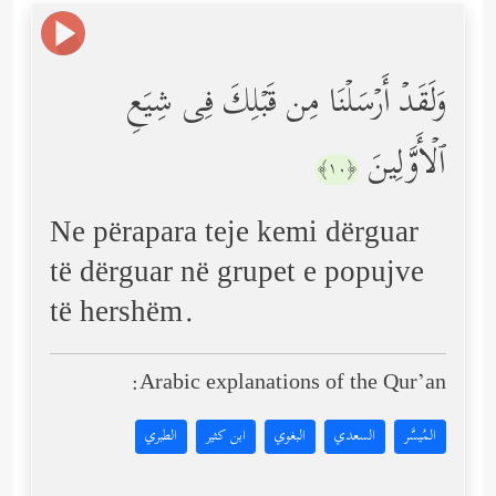
وَلَقَدۡ أَرۡسَلۡنَا مِن قَبۡلِكَ فِی شِیَعِ
ٱلۡأَوَّلِینَ
﴿١٠﴾
Ne përapara teje kemi dërguar
të dërguar në grupet e popujve
të hershëm.
Arabic explanations of the Qur’an:
المُيسَّر
السعدي
البغوي
ابن كثير
الطبري