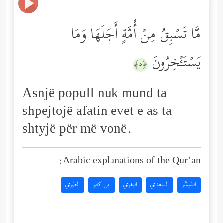
مَّا تَسۡبِقُ مِنۡ أُمَّةٍ أَجَلَهَا وَمَا
یَسۡتَـٔۡخِرُونَ
﴿٥﴾
Asnjë popull nuk mund ta
shpejtojë afatin evet e as ta
shtyjë për më vonë.
Arabic explanations of the Qur’an:
المُيسَّر
السعدي
البغوي
ابن كثير
الطبري