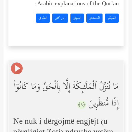
Arabic explanations of the Qur’an:
المُيسَّر
السعدي
البغوي
ابن كثير
الطبري
مَا نُنَزِّلُ ٱلۡمَلَـٰۤىِٕكَةَ إِلَّا بِٱلۡحَقِّ وَمَا كَانُوۤاْ
إِذࣰا مُّنظَرِینَ
﴿٨﴾
Ne nuk i dërgojmë engjëjt (u