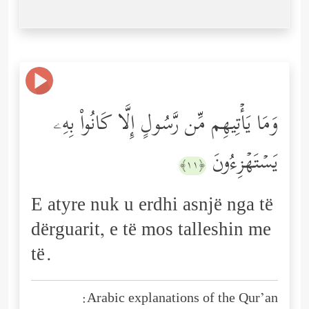
وَمَا یَأۡتِیهِم مِّن رَّسُولٍ إِلَّا كَانُواْ بِهِۦ
یَسۡتَهۡزِءُونَ
﴿١١﴾
E atyre nuk u erdhi asnjë nga të
dërguarit, e të mos talleshin me
të.
Arabic explanations of the Qur’an: