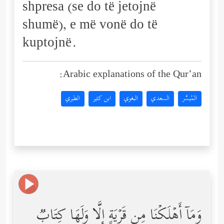
shpresa (se do të jetojnë
shumë), e më vonë do të
kuptojnë.
Arabic explanations of the Qur’an:
المُيسَّر
السعدي
البغوي
ابن كثير
الطبري
وَمَاۤ أَهۡلَكۡنَا مِن قَرۡیَةٍ إِلَّا وَلَهَا كِتَابࣱ