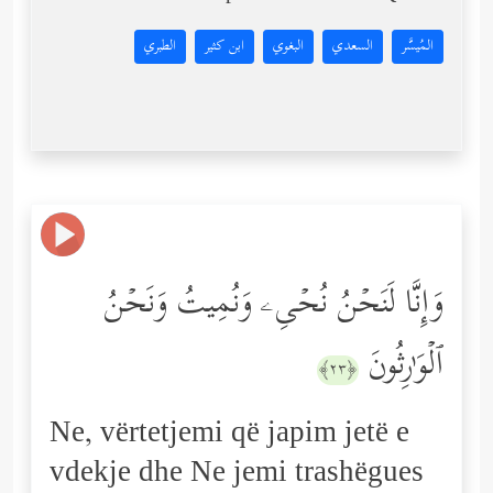
المُيسَّر
السعدي
البغوي
ابن كثير
الطبري
وَإِنَّا لَنَحۡنُ نُحۡیِۦ وَنُمِیتُ وَنَحۡنُ
ٱلۡوَ ٰ⁠رِثُونَ
﴿٢٣﴾
Ne, vërtetjemi që japim jetë e
vdekje dhe Ne jemi trashëgues