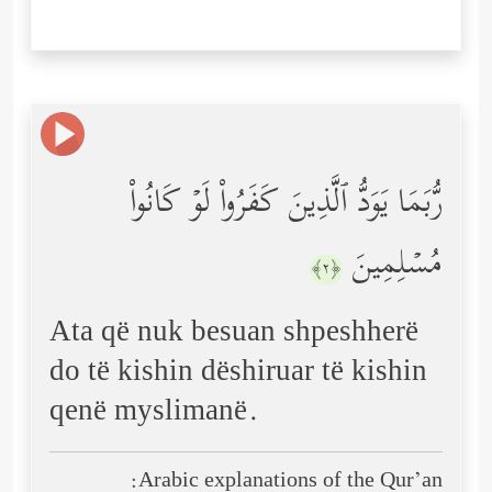
رُّبَمَا یَوَدُّ ٱلَّذِینَ كَفَرُواْ لَوۡ كَانُواْ
مُسۡلِمِینَ
﴿٢﴾
Ata që nuk besuan shpeshherë
do të kishin dëshiruar të kishin
qenë myslimanë.
Arabic explanations of the Qur’an: