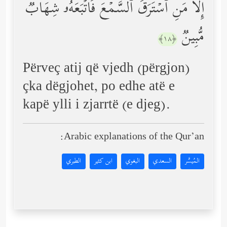
إِلَّا مَنِ ٱسۡتَرَقَ ٱلسَّمۡعَ فَأَتۡبَعَهُۥ شِهَابࣱ
مُّبِینࣱ
﴿١٨﴾
Përveç atij që vjedh (përgjon)
çka dëgjohet, po edhe atë e
kapë ylli i zjarrtë (e djeg).
Arabic explanations of the Qur’an:
المُيسَّر
السعدي
البغوي
ابن كثير
الطبري