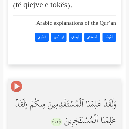
(të qiejve e tokës).
Arabic explanations of the Qur’an:
المُيسَّر
السعدي
البغوي
ابن كثير
الطبري
وَلَقَدۡ عَلِمۡنَا ٱلۡمُسۡتَقۡدِمِینَ مِنكُمۡ وَلَقَدۡ
عَلِمۡنَا ٱلۡمُسۡتَـٔۡخِرِینَ
﴿٢٤﴾