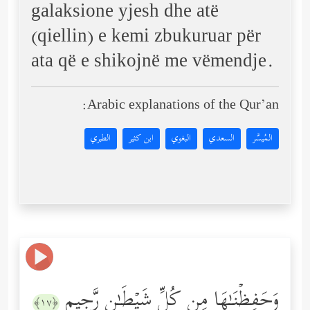
galaksione yjesh dhe atë
(qiellin) e kemi zbukuruar për
ata që e shikojnë me vëmendje.
Arabic explanations of the Qur’an:
المُيسَّر
السعدي
البغوي
ابن كثير
الطبري
وَحَفِظۡنَـٰهَا مِن كُلِّ شَیۡطَـٰنࣲ رَّجِیمٍ
﴿١٧﴾