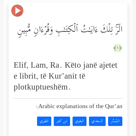
الۤرۚ تِلۡكَ ءَایَـٰتُ ٱلۡكِتَـٰبِ وَقُرۡءَانࣲ مُّبِینࣲ
﴿١﴾
Elif, Lam, Ra. Këto janë ajetet
e librit, të Kur’anit të
plotkuptueshëm.
Arabic explanations of the Qur’an:
المُيسَّر
السعدي
البغوي
ابن كثير
الطبري