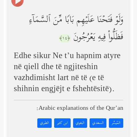
وَلَوۡ فَتَحۡنَا عَلَیۡهِم بَابࣰا مِّنَ ٱلسَّمَاۤءِ
فَظَلُّواْ فِیهِ یَعۡرُجُونَ
﴿١٤﴾
Edhe sikur Ne t’u hapnim atyre
në qiell dhe të ngjiteshin
vazhdimisht lart në të (e të
shihnin engjëjt e fshehtësitë).
Arabic explanations of the Qur’an:
المُيسَّر
السعدي
البغوي
ابن كثير
الطبري