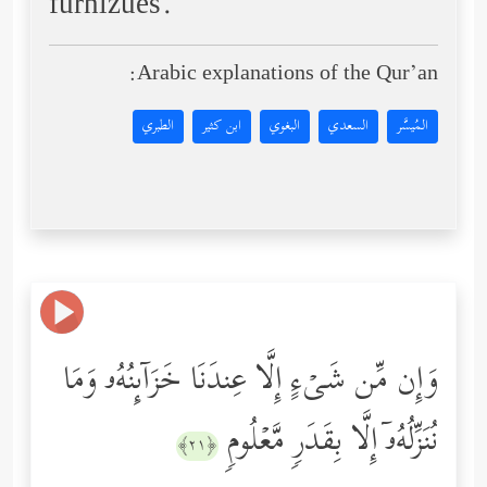
furnizues.
Arabic explanations of the Qur’an:
المُيسَّر
السعدي
البغوي
ابن كثير
الطبري
وَإِن مِّن شَیۡءٍ إِلَّا عِندَنَا خَزَاۤىِٕنُهُۥ وَمَا
نُنَزِّلُهُۥۤ إِلَّا بِقَدَرࣲ مَّعۡلُومࣲ
﴿٢١﴾