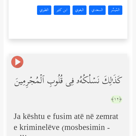
المُيسَّر
السعدي
البغوي
ابن كثير
الطبري
كَذَ ٰ⁠لِكَ نَسۡلُكُهُۥ فِی قُلُوبِ ٱلۡمُجۡرِمِینَ
﴿١٢﴾
Ja kështu e fusim atë në zemrat
e kriminelëve (mosbesimin -