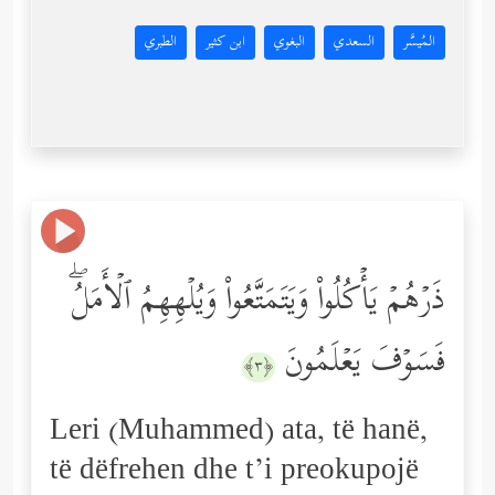
المُيسَّر
السعدي
البغوي
ابن كثير
الطبري
ذَرۡهُمۡ یَأۡكُلُواْ وَیَتَمَتَّعُواْ وَیُلۡهِهِمُ ٱلۡأَمَلُۖ
فَسَوۡفَ یَعۡلَمُونَ
﴿٣﴾
Leri (Muhammed) ata, të hanë,
të dëfrehen dhe t’i preokupojë