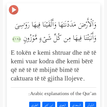
وَٱلۡأَرۡضَ مَدَدۡنَـٰهَا وَأَلۡقَیۡنَا فِیهَا رَوَ ٰ⁠سِیَ
وَأَنۢبَتۡنَا فِیهَا مِن كُلِّ شَیۡءࣲ مَّوۡزُونࣲ
﴿١٩﴾
E tokën e kemi shtruar dhe në të
kemi vuar kodra dhe kemi bërë
që në të të mbijnë bimë të
caktuara të të gjitha llojeve.
Arabic explanations of the Qur’an:
المُيسَّر
السعدي
البغوي
ابن كثير
الطبري