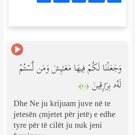
وَجَعَلۡنَا لَكُمۡ فِیهَا مَعَـٰیِشَ وَمَن لَّسۡتُمۡ
لَهُۥ بِرَ ٰ⁠زِقِینَ
﴿٢٠﴾
Dhe Ne ju krijuam juve në te
jetesën (mjetet për jetë) e edhe
tyre për të cilët ju nuk jeni