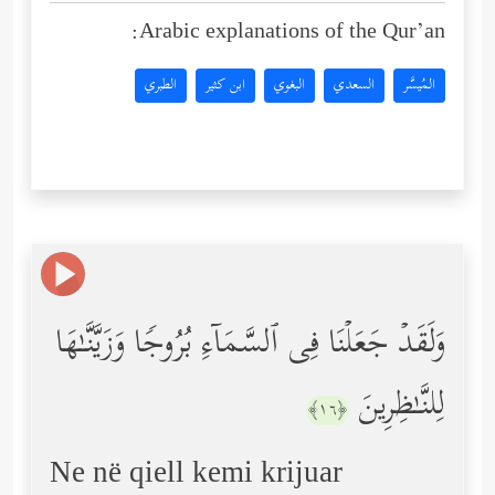
Arabic explanations of the Qur’an:
المُيسَّر
السعدي
البغوي
ابن كثير
الطبري
وَلَقَدۡ جَعَلۡنَا فِی ٱلسَّمَاۤءِ بُرُوجࣰا وَزَیَّنَّـٰهَا
لِلنَّـٰظِرِینَ
﴿١٦﴾
Ne në qiell kemi krijuar