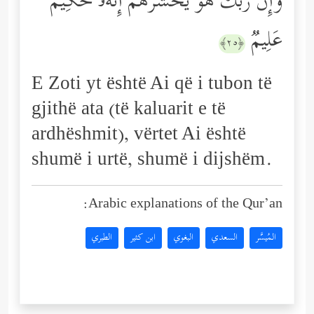
وَإِنَّ رَبَّكَ هُوَ یَحۡشُرُهُمۡۚ إِنَّهُۥ حَكِیمٌ
عَلِیمࣱ
﴿٢٥﴾
E Zoti yt është Ai që i tubon të
gjithë ata (të kaluarit e të
ardhëshmit), vërtet Ai është
shumë i urtë, shumë i dijshëm.
Arabic explanations of the Qur’an:
المُيسَّر
السعدي
البغوي
ابن كثير
الطبري