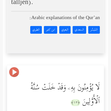
talljen).
Arabic explanations of the Qur’an:
المُيسَّر
السعدي
البغوي
ابن كثير
الطبري
لَا یُؤۡمِنُونَ بِهِۦ وَقَدۡ خَلَتۡ سُنَّةُ
ٱلۡأَوَّلِینَ
﴿١٣﴾