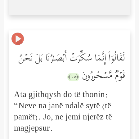
لَقَالُوۤاْ إِنَّمَا سُكِّرَتۡ أَبۡصَـٰرُنَا بَلۡ نَحۡنُ
قَوۡمࣱ مَّسۡحُورُونَ
﴿١٥﴾
Ata gjithqysh do të thonin:
“Neve na janë ndalë sytë (të
pamët). Jo, ne jemi njerëz të
magjepsur.