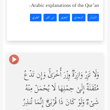
Arabic explanations of the Qur’an:
المُيسَّر
السعدي
البغوي
ابن كثير
الطبري
وَلَا تَزِرُ وَازِرَةࣱ وِزۡرَ أُخۡرَىٰۚ وَإِن تَدۡعُ
مُثۡقَلَةٌ إِلَىٰ حِمۡلِهَا لَا یُحۡمَلۡ مِنۡهُ
شَیۡءࣱ وَلَوۡ كَانَ ذَا قُرۡبَىٰۤۗ إِنَّمَا تُنذِرُ