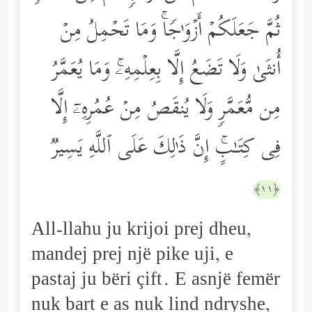
ثُمَّ جَعَلَكُمۡ أَزۡوَ ٰ⁠جࣰاۚ وَمَا تَحۡمِلُ مِنۡ
أُنثَىٰ وَلَا تَضَعُ إِلَّا بِعِلۡمِهِۦۚ وَمَا یُعَمَّرُ
مِن مُّعَمَّرࣲ وَلَا یُنقَصُ مِنۡ عُمُرِهِۦۤ إِلَّا
فِی كِتَـٰبٍۚ إِنَّ ذَ ٰ⁠لِكَ عَلَى ٱللَّهِ یَسِیرࣱ
﴿١١﴾
All-llahu ju krijoi prej dheu,
mandej prej një pike uji, e
pastaj ju bëri çift. E asnjë femër
nuk bart e as nuk lind ndryshe,