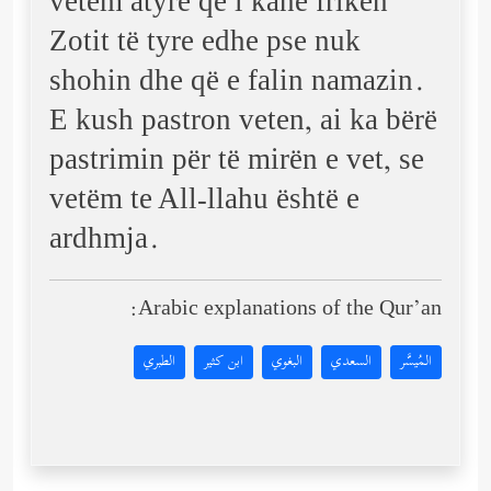
vetëm atyre që i kanë frikën
Zotit të tyre edhe pse nuk
shohin dhe që e falin namazin.
E kush pastron veten, ai ka bërë
pastrimin për të mirën e vet, se
vetëm te All-llahu është e
ardhmja.
Arabic explanations of the Qur’an:
المُيسَّر
السعدي
البغوي
ابن كثير
الطبري