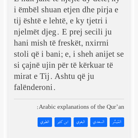
i ëmbël shuan etjen dhe pirja e
tij është e lehtë, e ky tjetri i
njelmët djeg. E prej secili ju
hani mish të freskët, nxirrni
stoli që i bani; e, i sheh anijet se
si çajnë ujin për të kërkuar të
mirat e Tij. Ashtu që ju
falënderoni.
Arabic explanations of the Qur’an:
المُيسَّر
السعدي
البغوي
ابن كثير
الطبري