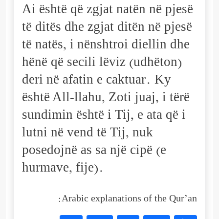
Ai është që zgjat natën në pjesë
të ditës dhe zgjat ditën në pjesë
të natës, i nënshtroi diellin dhe
hënë që secili lëviz (udhëton)
deri në afatin e caktuar. Ky
është All-llahu, Zoti juaj, i tërë
sundimin është i Tij, e ata që i
lutni në vend të Tij, nuk
posedojnë as sa një cipë (e
hurmave, fije).
Arabic explanations of the Qur’an: