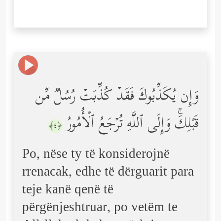
وَإِن یُكَذِّبُوكَ فَقَدۡ كُذِّبَتۡ رُسُلࣱ مِّن
قَبۡلِكَۚ وَإِلَى ٱللَّهِ تُرۡجَعُ ٱلۡأُمُورُ
﴿٤﴾
Po, nëse ty të konsiderojnë
rrenacak, edhe të dërguarit para
teje kanë qenë të
përgënjeshtruar, po vetëm te