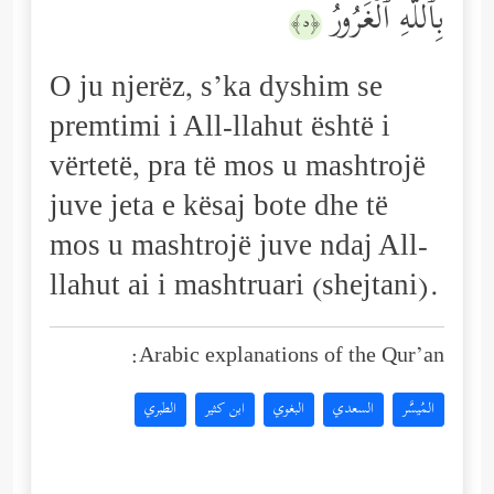
بِٱللَّهِ ٱلۡغَرُورُ
﴿٥﴾
O ju njerëz, s’ka dyshim se
premtimi i All-llahut është i
vërtetë, pra të mos u mashtrojë
juve jeta e kësaj bote dhe të
mos u mashtrojë juve ndaj All-
llahut ai i mashtruari (shejtani).
Arabic explanations of the Qur’an:
المُيسَّر
السعدي
البغوي
ابن كثير
الطبري