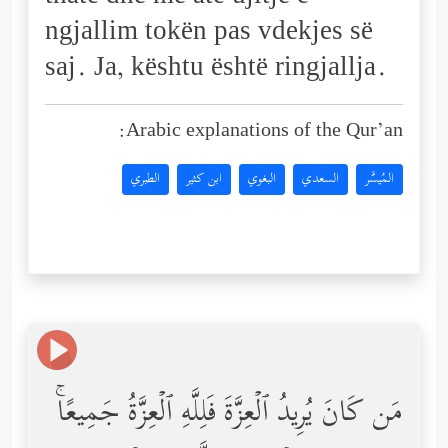
ngjallim tokën pas vdekjes së
saj. Ja, kështu është ringjallja.
Arabic explanations of the Qur’an:
المُيسَّر
السعدي
البغوي
ابن كثير
الطبري
مَن كَانَ یُرِیدُ ٱلۡعِزَّةَ فَلِلَّهِ ٱلۡعِزَّةُ جَمِیعًاۚ