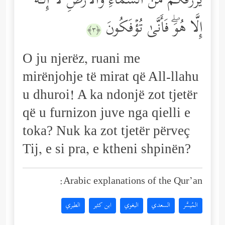
یَرۡزُقُكُم مِّنَ ٱلسَّمَاۤءِ وَٱلۡأَرۡضِۚ لَاۤ إِلَـٰهَ
إِلَّا هُوَۖ فَأَنَّىٰ تُؤۡفَكُونَ
﴿٣﴾
O ju njerëz, ruani me
mirënjohje të mirat që All-llahu
u dhuroi! A ka ndonjë zot tjetër
që u furnizon juve nga qielli e
toka? Nuk ka zot tjetër përveç
Tij, e si pra, e ktheni shpinën?
Arabic explanations of the Qur’an:
المُيسَّر
السعدي
البغوي
ابن كثير
الطبري