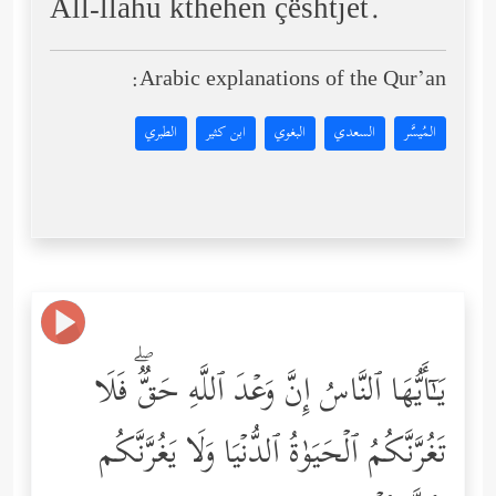
All-llahu kthehen çështjet.
Arabic explanations of the Qur’an:
المُيسَّر
السعدي
البغوي
ابن كثير
الطبري
یَـٰۤأَیُّهَا ٱلنَّاسُ إِنَّ وَعۡدَ ٱللَّهِ حَقࣱّۖ فَلَا
تَغُرَّنَّكُمُ ٱلۡحَیَوٰةُ ٱلدُّنۡیَا وَلَا یَغُرَّنَّكُم