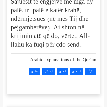
Sajuesit të engjëjve me mga dy
palë, tri palë e katër krahë,
ndërmjetsues (në mes Tij dhe
pejgamberëve). Ai shton në
krijimin atë që do, vërtet, All-
llahu ka fuqi për çdo send.
Arabic explanations of the Qur’an:
المُيسَّر
السعدي
البغوي
ابن كثير
الطبري