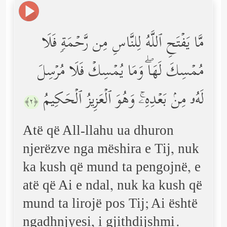
مَّا یَفۡتَحِ ٱللَّهُ لِلنَّاسِ مِن رَّحۡمَةࣲ فَلَا
مُمۡسِكَ لَهَاۖ وَمَا یُمۡسِكۡ فَلَا مُرۡسِلَ
لَهُۥ مِنۢ بَعۡدِهِۦۚ وَهُوَ ٱلۡعَزِیزُ ٱلۡحَكِیمُ
﴿٢﴾
Atë që All-llahu ua dhuron
njerëzve nga mëshira e Tij, nuk
ka kush që mund ta pengojnë, e
atë që Ai e ndal, nuk ka kush që
mund ta lirojë pos Tij; Ai është
ngadhnjyesi, i gjithdijshmi.