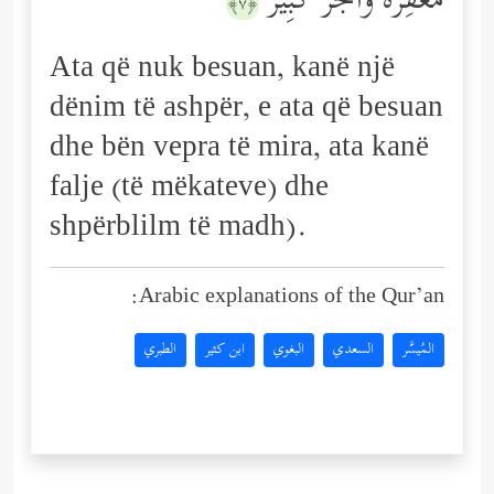
مَّغۡفِرَةࣱ وَأَجۡرࣱ كَبِیرٌ
﴿٧﴾
Ata që nuk besuan, kanë një
dënim të ashpër, e ata që besuan
dhe bën vepra të mira, ata kanë
falje (të mëkateve) dhe
shpërblilm të madh).
Arabic explanations of the Qur’an:
المُيسَّر
السعدي
البغوي
ابن كثير
الطبري