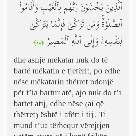
ٱلَّذِینَ یَخۡشَوۡنَ رَبَّهُم بِٱلۡغَیۡبِ وَأَقَامُواْ
ٱلصَّلَوٰةَۚ وَمَن تَزَكَّىٰ فَإِنَّمَا یَتَزَكَّىٰ
لِنَفۡسِهِۦۚ وَإِلَى ٱللَّهِ ٱلۡمَصِیرُ
﴿١٨﴾
dhe asnjë mëkatar nuk do të
bartë mëkatin e tjetërit, po edhe
nëse mëkatarin thërret ndonjë
për t’ia bartur atë, ajo nuk do t’i
bartet atij, edhe nëse (ai që
thërret) është i afërt i tij. Ti
mund t’ua tërhequr vërejtjen