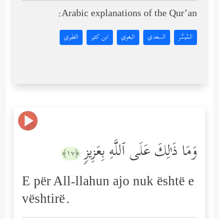
Arabic explanations of the Qur’an:
المُيسَّر
السعدي
البغوي
ابن كثير
الطبري
وَمَا ذَ ٰ⁠لِكَ عَلَى ٱللَّهِ بِعَزِیزࣲ
﴿١٧﴾
E për All-llahun ajo nuk është e
vështirë.