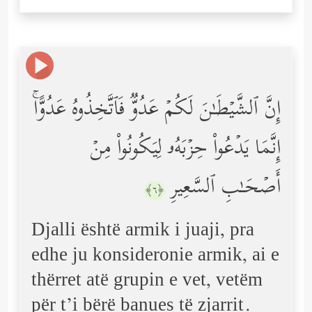
إِنَّ ٱلشَّیۡطَـٰنَ لَكُمۡ عَدُوࣱّ فَٱتَّخِذُوهُ عَدُوًّاۚ
إِنَّمَا یَدۡعُواْ حِزۡبَهُۥ لِیَكُونُواْ مِنۡ
أَصۡحَـٰبِ ٱلسَّعِیرِ
﴿٦﴾
Djalli është armik i juaji, pra
edhe ju konsideronie armik, ai e
thërret atë grupin e vet, vetëm
për t’i bërë banues të zjarrit.