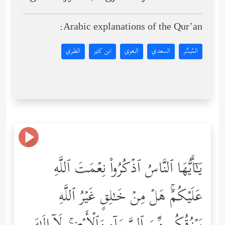
Arabic explanations of the Qur’an:
المُيسَّر
السعدي
البغوي
ابن كثير
الطبري
یَـٰۤأَیُّهَا ٱلنَّاسُ ٱذۡكُرُواْ نِعۡمَتَ ٱللَّهِ
عَلَیۡكُمۡۚ هَلۡ مِنۡ خَـٰلِقٍ غَیۡرُ ٱللَّهِ