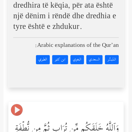
dredhira të këqia, për ata është
një dënim i rëndë dhe dredhia e
tyre është e zhdukur.
Arabic explanations of the Qur’an:
المُيسَّر
السعدي
البغوي
ابن كثير
الطبري
وَٱللَّهُ خَلَقَكُم مِّن تُرَابࣲ ثُمَّ مِن نُّطۡفَةࣲ