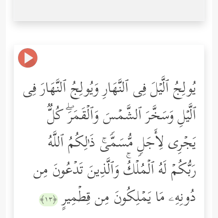
یُولِجُ ٱلَّیۡلَ فِی ٱلنَّهَارِ وَیُولِجُ ٱلنَّهَارَ فِی
ٱلَّیۡلِ وَسَخَّرَ ٱلشَّمۡسَ وَٱلۡقَمَرَۖ كُلࣱّ
یَجۡرِی لِأَجَلࣲ مُّسَمࣰّىۚ ذَ ٰ⁠لِكُمُ ٱللَّهُ
رَبُّكُمۡ لَهُ ٱلۡمُلۡكُۚ وَٱلَّذِینَ تَدۡعُونَ مِن
دُونِهِۦ مَا یَمۡلِكُونَ مِن قِطۡمِیرٍ
﴿١٣﴾