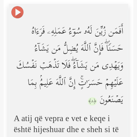
أَفَمَن زُیِّنَ لَهُۥ سُوۤءُ عَمَلِهِۦ فَرَءَاهُ
حَسَنࣰاۖ فَإِنَّ ٱللَّهَ یُضِلُّ مَن یَشَاۤءُ
وَیَهۡدِی مَن یَشَاۤءُۖ فَلَا تَذۡهَبۡ نَفۡسُكَ
عَلَیۡهِمۡ حَسَرَ ٰ⁠تٍۚ إِنَّ ٱللَّهَ عَلِیمُۢ بِمَا
یَصۡنَعُونَ
﴿٨﴾
A atij që vepra e vet e keqe i
është hijeshuar dhe e sheh si të