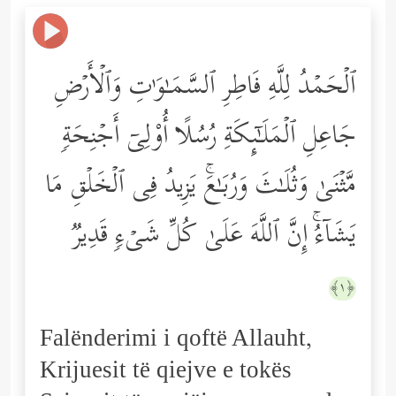
ٱلۡحَمۡدُ لِلَّهِ فَاطِرِ ٱلسَّمَـٰوَ ٰ⁠تِ وَٱلۡأَرۡضِ
جَاعِلِ ٱلۡمَلَـٰۤىِٕكَةِ رُسُلًا أُوْلِیۤ أَجۡنِحَةࣲ
مَّثۡنَىٰ وَثُلَـٰثَ وَرُبَـٰعَۚ یَزِیدُ فِی ٱلۡخَلۡقِ مَا
یَشَاۤءُۚ إِنَّ ٱللَّهَ عَلَىٰ كُلِّ شَیۡءࣲ قَدِیرࣱ
﴿١﴾
Falënderimi i qoftë Allauht,
Krijuesit të qiejve e tokës