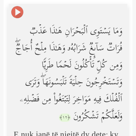
وَمَا یَسۡتَوِی ٱلۡبَحۡرَانِ هَـٰذَا عَذۡبࣱ
فُرَاتࣱ سَاۤىِٕغࣱ شَرَابُهُۥ وَهَـٰذَا مِلۡحٌ أُجَاجࣱۖ
وَمِن كُلࣲّ تَأۡكُلُونَ لَحۡمࣰا طَرِیࣰّا
وَتَسۡتَخۡرِجُونَ حِلۡیَةࣰ تَلۡبَسُونَهَاۖ وَتَرَى
ٱلۡفُلۡكَ فِیهِ مَوَاخِرَ لِتَبۡتَغُواْ مِن فَضۡلِهِۦ
وَلَعَلَّكُمۡ تَشۡكُرُونَ
﴿١٢﴾
E nuk janë të njejtë dy dete; ky