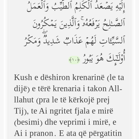
إِلَیۡهِ یَصۡعَدُ ٱلۡكَلِمُ ٱلطَّیِّبُ وَٱلۡعَمَلُ
ٱلصَّـٰلِحُ یَرۡفَعُهُۥۚ وَٱلَّذِینَ یَمۡكُرُونَ
ٱلسَّیِّـَٔاتِ لَهُمۡ عَذَابࣱ شَدِیدࣱۖ وَمَكۡرُ
أُوْلَـٰۤىِٕكَ هُوَ یَبُورُ
﴿١٠﴾
Kush e dëshiron krenarinë (le ta
dijë) e tërë krenaria i takon All-
llahut (pra le të kërkojë prej
Tij), te Ai ngritet fjala e mirë
(besimi) dhe veprimi i mirë, e
Ai i pranon. E ata që përgatitin