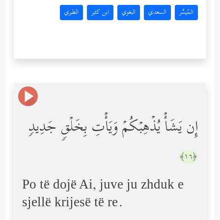
المُيسَّر
السعدي
البغوي
ابن كثير
الطبري
إِن یَشَأۡ یُذۡهِبۡكُمۡ وَیَأۡتِ بِخَلۡقࣲ جَدِیدࣲ
﴿١٦﴾
Po të dojë Ai, juve ju zhduk e
sjellë krijesë të re.