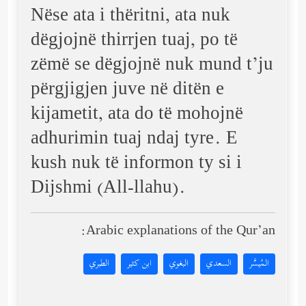
Nëse ata i thëritni, ata nuk
dëgjojnë thirrjen tuaj, po të
zëmë se dëgjojnë nuk mund t’ju
përgjigjen juve në ditën e
kijametit, ata do të mohojnë
adhurimin tuaj ndaj tyre. E
kush nuk të informon ty si i
Dijshmi (All-llahu).
Arabic explanations of the Qur’an:
المُيسَّر
السعدي
البغوي
ابن كثير
الطبري