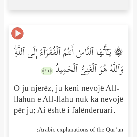
۞ یَـٰۤأَیُّهَا ٱلنَّاسُ أَنتُمُ ٱلۡفُقَرَاۤءُ إِلَى ٱللَّهِۖ
وَٱللَّهُ هُوَ ٱلۡغَنِیُّ ٱلۡحَمِیدُ
﴿١٥﴾
O ju njerëz, ju keni nevojë All-
llahun e All-llahu nuk ka nevojë
për ju; Ai është i falënderuari.
Arabic explanations of the Qur’an: