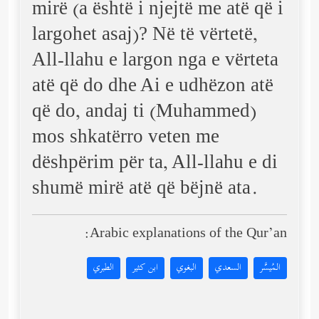
mirë (a është i njejtë me atë që i
largohet asaj)? Në të vërtetë,
All-llahu e largon nga e vërteta
atë që do dhe Ai e udhëzon atë
që do, andaj ti (Muhammed)
mos shkatërro veten me
dëshpërim për ta, All-llahu e di
shumë mirë atë që bëjnë ata.
Arabic explanations of the Qur’an:
المُيسَّر
السعدي
البغوي
ابن كثير
الطبري