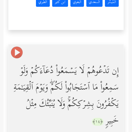
المُيسَّر
السعدي
البغوي
ابن كثير
الطبري
إِن تَدۡعُوهُمۡ لَا یَسۡمَعُواْ دُعَاۤءَكُمۡ وَلَوۡ
سَمِعُواْ مَا ٱسۡتَجَابُواْ لَكُمۡۖ وَیَوۡمَ ٱلۡقِیَـٰمَةِ
یَكۡفُرُونَ بِشِرۡكِكُمۡۚ وَلَا یُنَبِّئُكَ مِثۡلُ
خَبِیرࣲ
﴿١٤﴾