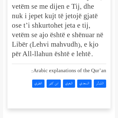
vetëm se me dijen e Tij, dhe
nuk i jepet kujt të jetojë gjatë
ose t’i shkurtohet jeta e tij,
vetëm se ajo është e shënuar në
Libër (Lehvi mahvudh), e kjo
për All-llahun është e lehtë.
Arabic explanations of the Qur’an:
المُيسَّر
السعدي
البغوي
ابن كثير
الطبري