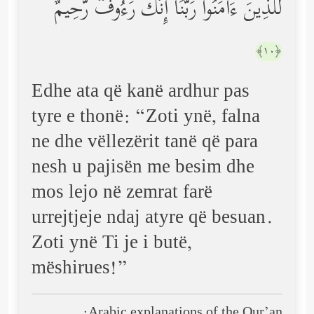
لِّلَّذِینَ ءَامَنُواْ رَبَّنَاۤ إِنَّكَ رَءُوفࣱ رَّحِیمٌ
﴿١٠﴾
Edhe ata që kanë ardhur pas
tyre e thonë: “Zoti ynë, falna
ne dhe vëllezërit tanë që para
nesh u pajisën me besim dhe
mos lejo në zemrat farë
urrejtjeje ndaj atyre që besuan.
Zoti ynë Ti je i butë,
mëshirues!”