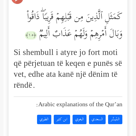
كَمَثَلِ ٱلَّذِینَ مِن قَبۡلِهِمۡ قَرِیبࣰاۖ ذَاقُواْ
وَبَالَ أَمۡرِهِمۡ وَلَهُمۡ عَذَابٌ أَلِیمࣱ
﴿١٥﴾
Si shembull i atyre jo fort moti
që përjetuan të keqen e punës së
vet, edhe ata kanë një dënim të
rëndë.
Arabic explanations of the Qur’an:
المُيسَّر
السعدي
البغوي
ابن كثير
الطبري