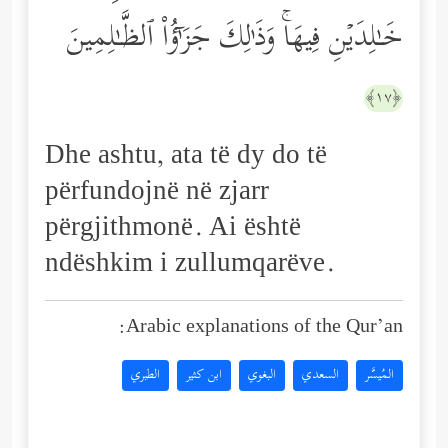
خَـٰلِدَیۡنِ فِیهَاۚ وَذَ ٰ⁠لِكَ جَزَ ٰ⁠ۤؤُاْ ٱلظَّـٰلِمِینَ
﴿١٧﴾
Dhe ashtu, ata të dy do të
përfundojnë në zjarr
përgjithmonë. Ai është
ndëshkim i zullumqarëve.
Arabic explanations of the Qur’an:
المُيسَّر
السعدي
البغوي
ابن كثير
الطبري