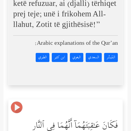
ketë refuzuar, ai (djalli) tërhiqet
prej teje; unë i frikohem All-
llahut, Zotit të gjithësisë!”
Arabic explanations of the Qur’an:
المُيسَّر
السعدي
البغوي
ابن كثير
الطبري
فَكَانَ عَـٰقِبَتَهُمَاۤ أَنَّهُمَا فِی ٱلنَّارِ