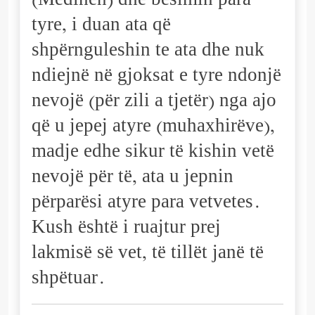
(Medinën) dhe besimin para
tyre, i duan ata që
shpërnguleshin te ata dhe nuk
ndiejnë në gjoksat e tyre ndonjë
nevojë (për zili a tjetër) nga ajo
që u jepej atyre (muhaxhirëve),
madje edhe sikur të kishin vetë
nevojë për të, ata u jepnin
përparësi atyre para vetvetes.
Kush është i ruajtur prej
lakmisë së vet, të tillët janë të
shpëtuar.