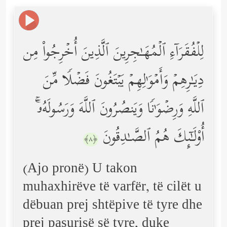
لِلۡفُقَرَاۤءِ ٱلۡمُهَـٰجِرِینَ ٱلَّذِینَ أُخۡرِجُواْ مِن
دِیَـٰرِهِمۡ وَأَمۡوَ ٰ⁠لِهِمۡ یَبۡتَغُونَ فَضۡلࣰا مِّنَ
ٱللَّهِ وَرِضۡوَ ٰ⁠نࣰا وَیَنصُرُونَ ٱللَّهَ وَرَسُولَهُۥۤۚ
أُوْلَـٰۤىِٕكَ هُمُ ٱلصَّـٰدِقُونَ
﴿٨﴾
(Ajo pronë) U takon
muhaxhirëve të varfër, të cilët u
dëbuan prej shtëpive të tyre dhe
prej pasurisë së tyre, duke