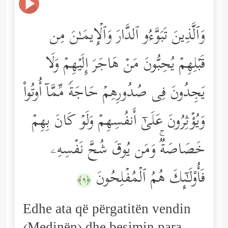
وَٱلَّذِینَ تَبَوَّءُو ٱلدَّارَ وَٱلۡإِیمَـٰنَ مِن
قَبۡلِهِمۡ یُحِبُّونَ مَنۡ هَاجَرَ إِلَیۡهِمۡ وَلَا
یَجِدُونَ فِی صُدُورِهِمۡ حَاجَةࣰ مِّمَّاۤ أُوتُواْ
وَیُؤۡثِرُونَ عَلَىٰۤ أَنفُسِهِمۡ وَلَوۡ كَانَ بِهِمۡ
خَصَاصَةࣱۚ وَمَن یُوقَ شُحَّ نَفۡسِهِۦ
فَأُوْلَـٰۤىِٕكَ هُمُ ٱلۡمُفۡلِحُونَ
﴿٩﴾
Edhe ata që përgatitën vendin