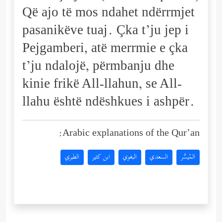
Që ajo të mos ndahet ndërrmjet
pasanikëve tuaj. Çka t’ju jep i
Pejgamberi, atë merrmie e çka
t’ju ndalojë, përmbanju dhe
kinie frikë All-llahun, se All-
llahu është ndëshkues i ashpër.
Arabic explanations of the Qur’an:
المُيسَّر
السعدي
البغوي
ابن كثير
الطبري