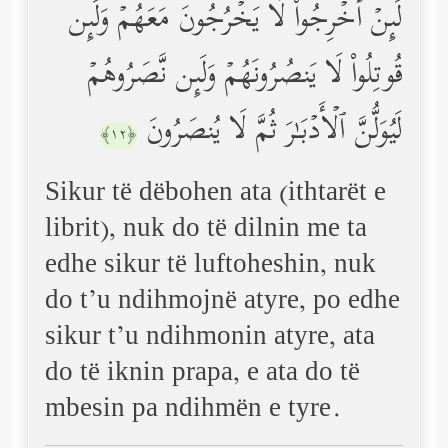
لَىِٕنۡ أُخۡرِجُواْ لَا یَخۡرُجُونَ مَعَهُمۡ وَلَىِٕن
قُوتِلُواْ لَا یَنصُرُونَهُمۡ وَلَىِٕن نَّصَرُوهُمۡ
لَیُوَلُّنَّ ٱلۡأَدۡبَـٰرَ ثُمَّ لَا یُنصَرُونَ
﴿١٢﴾
Sikur të dëbohen ata (ithtarët e
librit), nuk do të dilnin me ta
edhe sikur të luftoheshin, nuk
do t’u ndihmojnë atyre, po edhe
sikur t’u ndihmonin atyre, ata
do të iknin prapa, e ata do të
mbesin pa ndihmën e tyre.