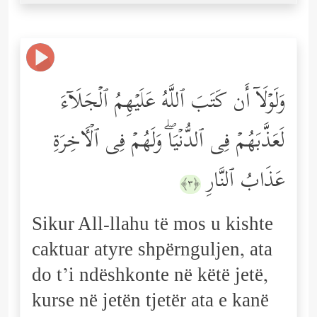
وَلَوۡلَاۤ أَن كَتَبَ ٱللَّهُ عَلَیۡهِمُ ٱلۡجَلَاۤءَ
لَعَذَّبَهُمۡ فِی ٱلدُّنۡیَاۖ وَلَهُمۡ فِی ٱلۡـَٔاخِرَةِ
عَذَابُ ٱلنَّارِ
﴿٣﴾
Sikur All-llahu të mos u kishte
caktuar atyre shpërnguljen, ata
do t’i ndëshkonte në këtë jetë,
kurse në jetën tjetër ata e kanë