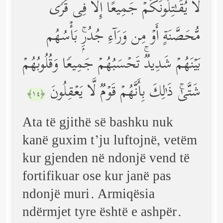
لَا یُقَـٰتِلُونَكُمۡ جَمِیعًا إِلَّا فِی قُرࣰى
مُّحَصَّنَةٍ أَوۡ مِن وَرَاۤءِ جُدُرِۭۚ بَأۡسُهُم
بَیۡنَهُمۡ شَدِیدࣱۚ تَحۡسَبُهُمۡ جَمِیعࣰا وَقُلُوبُهُمۡ
شَتَّىٰۚ ذَ ٰ⁠لِكَ بِأَنَّهُمۡ قَوۡمࣱ لَّا یَعۡقِلُونَ
﴿١٤﴾
Ata të gjithë së bashku nuk
kanë guxim t’ju luftojnë, vetëm
kur gjenden në ndonjë vend të
fortifikuar ose kur janë pas
ndonjë muri. Armiqësia
ndërmjet tyre është e ashpër.