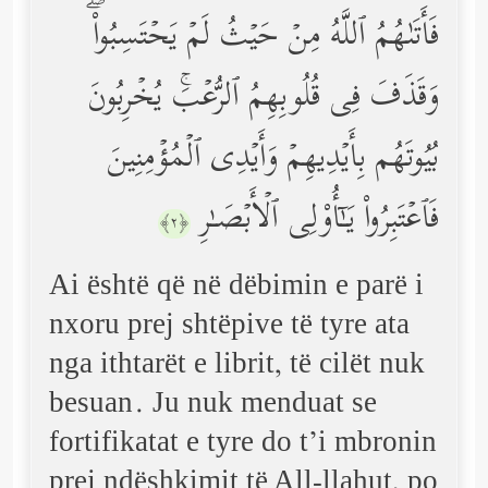
فَأَتَىٰهُمُ ٱللَّهُ مِنۡ حَیۡثُ لَمۡ یَحۡتَسِبُواْۖ
وَقَذَفَ فِی قُلُوبِهِمُ ٱلرُّعۡبَۚ یُخۡرِبُونَ
بُیُوتَهُم بِأَیۡدِیهِمۡ وَأَیۡدِی ٱلۡمُؤۡمِنِینَ
فَٱعۡتَبِرُواْ یَـٰۤأُوْلِی ٱلۡأَبۡصَـٰرِ
﴿٢﴾
Ai është që në dëbimin e parë i
nxoru prej shtëpive të tyre ata
nga ithtarët e librit, të cilët nuk
besuan. Ju nuk menduat se
fortifikatat e tyre do t’i mbronin
prej ndëshkimit të All-llahut, po