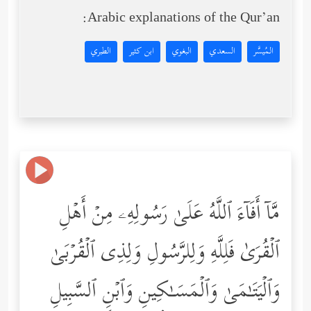
Arabic explanations of the Qur’an:
المُيسَّر
السعدي
البغوي
ابن كثير
الطبري
مَّاۤ أَفَاۤءَ ٱللَّهُ عَلَىٰ رَسُولِهِۦ مِنۡ أَهۡلِ
ٱلۡقُرَىٰ فَلِلَّهِ وَلِلرَّسُولِ وَلِذِی ٱلۡقُرۡبَىٰ
وَٱلۡیَتَـٰمَىٰ وَٱلۡمَسَـٰكِینِ وَٱبۡنِ ٱلسَّبِیلِ