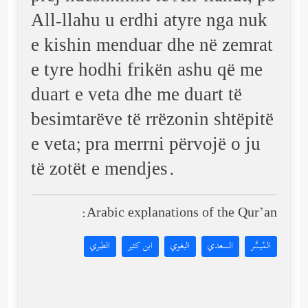
All-llahu u erdhi atyre nga nuk
e kishin menduar dhe në zemrat
e tyre hodhi frikën ashu që me
duart e veta dhe me duart të
besimtarëve të rrëzonin shtëpitë
e veta; pra merrni përvojë o ju
të zotët e mendjes.
Arabic explanations of the Qur’an:
المُيسَّر
السعدي
البغوي
ابن كثير
الطبري