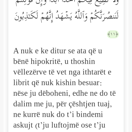
وَلَا نُطِیعُ فِیكُمۡ أَحَدًا أَبَدࣰا وَإِن قُوتِلۡتُمۡ
لَنَنصُرَنَّكُمۡ وَٱللَّهُ یَشۡهَدُ إِنَّهُمۡ لَكَـٰذِبُونَ
﴿١١﴾
A nuk e ke ditur se ata që u
bënë hipokritë, u thoshin
vëllezërve të vet nga ithtarët e
librit që nuk kishin besuar:
nëse ju dëboheni, edhe ne do të
dalim me ju, për çështjen tuaj,
ne kurrë nuk do t’i bindemi
askujt (t’ju luftojmë ose t’ju