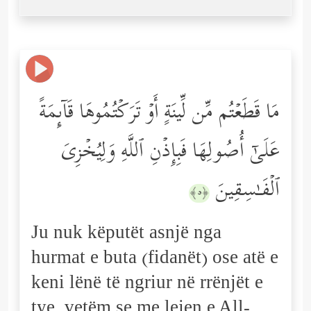
مَا قَطَعۡتُم مِّن لِّینَةٍ أَوۡ تَرَكۡتُمُوهَا قَاۤىِٕمَةً
عَلَىٰۤ أُصُولِهَا فَبِإِذۡنِ ٱللَّهِ وَلِیُخۡزِیَ
ٱلۡفَـٰسِقِینَ
﴿٥﴾
Ju nuk këputët asnjë nga
hurmat e buta (fidanët) ose atë e
keni lënë të ngriur në rrënjët e
tye, vetëm se me lejen e All-