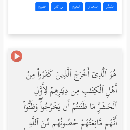
المُيسَّر
السعدي
البغوي
ابن كثير
الطبري
هُوَ ٱلَّذِیۤ أَخۡرَجَ ٱلَّذِینَ كَفَرُواْ مِنۡ
أَهۡلِ ٱلۡكِتَـٰبِ مِن دِیَـٰرِهِمۡ لِأَوَّلِ
ٱلۡحَشۡرِۚ مَا ظَنَنتُمۡ أَن یَخۡرُجُواْۖ وَظَنُّوۤاْ
أَنَّهُم مَّانِعَتُهُمۡ حُصُونُهُم مِّنَ ٱللَّهِ