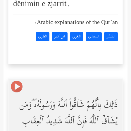
dënimin e zjarrit.
Arabic explanations of the Qur’an:
المُيسَّر
السعدي
البغوي
ابن كثير
الطبري
ذَ ٰ⁠لِكَ بِأَنَّهُمۡ شَاۤقُّواْ ٱللَّهَ وَرَسُولَهُۥۖ وَمَن
یُشَاۤقِّ ٱللَّهَ فَإِنَّ ٱللَّهَ شَدِیدُ ٱلۡعِقَابِ