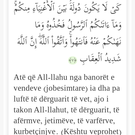
كَیۡ لَا یَكُونَ دُولَةَۢ بَیۡنَ ٱلۡأَغۡنِیَاۤءِ مِنكُمۡۚ
وَمَاۤ ءَاتَىٰكُمُ ٱلرَّسُولُ فَخُذُوهُ وَمَا
نَهَىٰكُمۡ عَنۡهُ فَٱنتَهُواْۚ وَٱتَّقُواْ ٱللَّهَۖ إِنَّ ٱللَّهَ
شَدِیدُ ٱلۡعِقَابِ
﴿٧﴾
Atë që All-llahu nga banorët e
vendeve (jobesimtare) ia dha pa
luftë të dërguarit të vet, ajo i
takon All-llahut, të dërguarit, të
afërmve, jetimëve, të varfërve,
kurbetçinjve. (Kështu veprohet)