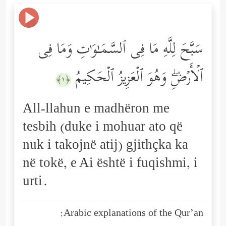
سَبَّحَ لِلَّهِ مَا فِی ٱلسَّمَـٰوَ ٰ⁠تِ وَمَا فِی
ٱلۡأَرۡضِۖ وَهُوَ ٱلۡعَزِیزُ ٱلۡحَكِیمُ
﴿١﴾
All-llahun e madhëron me
tesbih (duke i mohuar ato që
nuk i takojnë atij) gjithçka ka
në tokë, e Ai është i fuqishmi, i
urti.
Arabic explanations of the Qur’an: