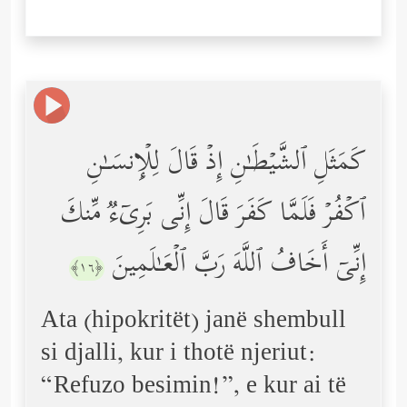
كَمَثَلِ ٱلشَّیۡطَـٰنِ إِذۡ قَالَ لِلۡإِنسَـٰنِ
ٱكۡفُرۡ فَلَمَّا كَفَرَ قَالَ إِنِّی بَرِیۤءࣱ مِّنكَ
إِنِّیۤ أَخَافُ ٱللَّهَ رَبَّ ٱلۡعَـٰلَمِینَ
﴿١٦﴾
Ata (hipokritët) janë shembull
si djalli, kur i thotë njeriut:
“Refuzo besimin!”, e kur ai të