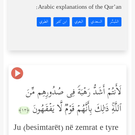
Arabic explanations of the Qur’an:
المُيسَّر
السعدي
البغوي
ابن كثير
الطبري
لَأَنتُمۡ أَشَدُّ رَهۡبَةࣰ فِی صُدُورِهِم مِّنَ
ٱللَّهِۚ ذَ ٰ⁠لِكَ بِأَنَّهُمۡ قَوۡمࣱ لَّا یَفۡقَهُونَ
﴿١٣﴾
Ju (besimtarët) në zemrat e tyre