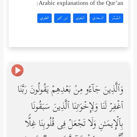
Arabic explanations of the Qur’an:
المُيسَّر
السعدي
البغوي
ابن كثير
الطبري
وَٱلَّذِینَ جَاۤءُو مِنۢ بَعۡدِهِمۡ یَقُولُونَ رَبَّنَا
ٱغۡفِرۡ لَنَا وَلِإِخۡوَ ٰ⁠نِنَا ٱلَّذِینَ سَبَقُونَا
بِٱلۡإِیمَـٰنِ وَلَا تَجۡعَلۡ فِی قُلُوبِنَا غِلࣰّا