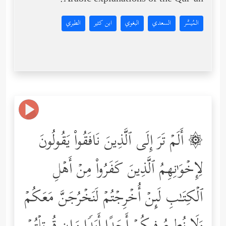
Arabic explanations of the Qur’an:
المُيسَّر
السعدي
البغوي
ابن كثير
الطبري
۞ أَلَمۡ تَرَ إِلَى ٱلَّذِینَ نَافَقُواْ یَقُولُونَ
لِإِخۡوَ ٰ⁠نِهِمُ ٱلَّذِینَ كَفَرُواْ مِنۡ أَهۡلِ
ٱلۡكِتَـٰبِ لَىِٕنۡ أُخۡرِجۡتُمۡ لَنَخۡرُجَنَّ مَعَكُمۡ