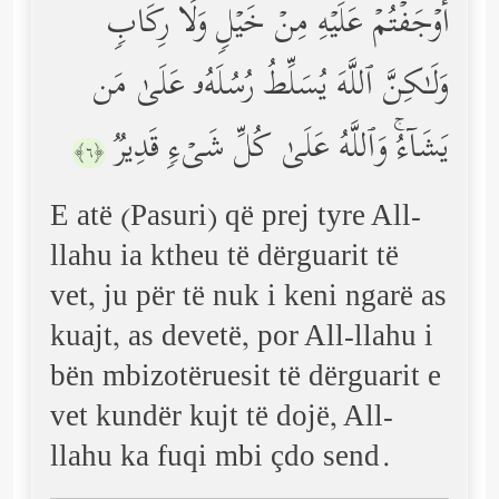
أَوۡجَفۡتُمۡ عَلَیۡهِ مِنۡ خَیۡلࣲ وَلَا رِكَابࣲ
وَلَـٰكِنَّ ٱللَّهَ یُسَلِّطُ رُسُلَهُۥ عَلَىٰ مَن
یَشَاۤءُۚ وَٱللَّهُ عَلَىٰ كُلِّ شَیۡءࣲ قَدِیرࣱ
﴿٦﴾
E atë (Pasuri) që prej tyre All-
llahu ia ktheu të dërguarit të
vet, ju për të nuk i keni ngarë as
kuajt, as devetë, por All-llahu i
bën mbizotëruesit të dërguarit e
vet kundër kujt të dojë, All-
llahu ka fuqi mbi çdo send.