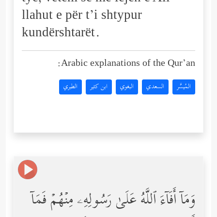
llahut e për t’i shtypur
kundërshtarët.
Arabic explanations of the Qur’an:
المُيسَّر
السعدي
البغوي
ابن كثير
الطبري
وَمَاۤ أَفَاۤءَ ٱللَّهُ عَلَىٰ رَسُولِهِۦ مِنۡهُمۡ فَمَاۤ