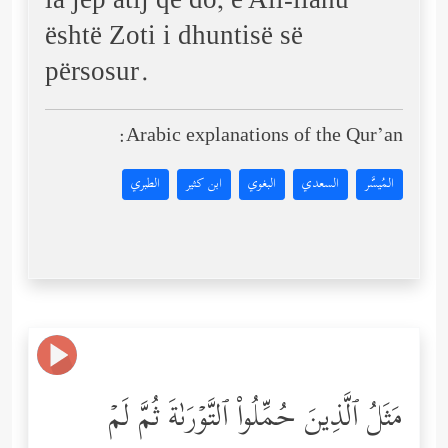
ia jep atij që do, e All-llahu
është Zoti i dhuntisë së
përsosur.
Arabic explanations of the Qur’an:
المُيسَّر
السعدي
البغوي
ابن كثير
الطبري
مَثَلُ ٱلَّذِینَ حُمِّلُواْ ٱلتَّوۡرَىٰةَ ثُمَّ لَمۡ