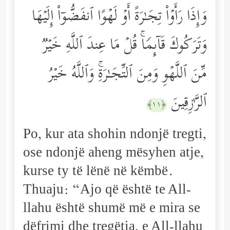
وَإِذَا رَأَوۡاْ تِجَـٰرَةً أَوۡ لَهۡوًا ٱنفَضُّوۤاْ إِلَیۡهَا
وَتَرَكُوكَ قَاۤىِٕمࣰاۚ قُلۡ مَا عِندَ ٱللَّهِ خَیۡرࣱ
مِّنَ ٱللَّهۡوِ وَمِنَ ٱلتِّجَـٰرَةِۚ وَٱللَّهُ خَیۡرُ
ٱلرَّ ٰ⁠زِقِینَ
﴿١١﴾
Po, kur ata shohin ndonjë tregti,
ose ndonjë aheng mësyhen atje,
kurse ty të lënë në këmbë.
Thuaju: “Ajo që është te All-
llahu është shumë më e mira se
dëfrimi dhe tregëtia, e All-llahu