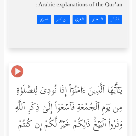
Arabic explanations of the Qur’an:
المُيسَّر
السعدي
البغوي
ابن كثير
الطبري
یَـٰۤأَیُّهَا ٱلَّذِینَ ءَامَنُوۤاْ إِذَا نُودِیَ لِلصَّلَوٰةِ
مِن یَوۡمِ ٱلۡجُمُعَةِ فَٱسۡعَوۡاْ إِلَىٰ ذِكۡرِ ٱللَّهِ
وَذَرُواْ ٱلۡبَیۡعَۚ ذَ ٰ⁠لِكُمۡ خَیۡرࣱ لَّكُمۡ إِن كُنتُمۡ