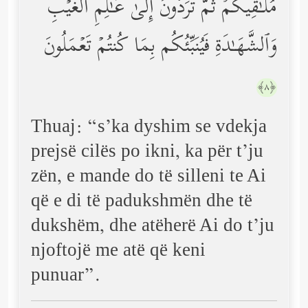
مُلَـٰقِیكُمۡۖ ثُمَّ تُرَدُّونَ إِلَىٰ عَـٰلِمِ ٱلۡغَیۡبِ
وَٱلشَّهَـٰدَةِ فَیُنَبِّئُكُم بِمَا كُنتُمۡ تَعۡمَلُونَ
﴿٨﴾
Thuaj: “s’ka dyshim se vdekja
prejsë cilës po ikni, ka për t’ju
zën, e mande do të silleni te Ai
që e di të padukshmën dhe të
dukshëm, dhe atëherë Ai do t’ju
njoftojë me atë që keni
punuar”.