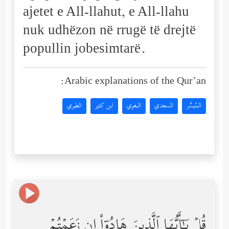
ajetet e All-llahut, e All-llahu
nuk udhëzon në rrugë të drejtë
popullin jobesimtarë.
Arabic explanations of the Qur’an:
المُيسَّر
السعدي
البغوي
ابن كثير
الطبري
قُلۡ یَـٰۤأَیُّهَا ٱلَّذِینَ هَادُوۤاْ إِن زَعَمۡتُمۡ