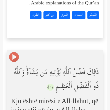
Arabic explanations of the Qur’an:
المُيسَّر
السعدي
البغوي
ابن كثير
الطبري
ذَ ٰ⁠لِكَ فَضۡلُ ٱللَّهِ یُؤۡتِیهِ مَن یَشَاۤءُۚ وَٱللَّهُ
ذُو ٱلۡفَضۡلِ ٱلۡعَظِیمِ
﴿٤﴾
Kjo është mirësi e All-llahut, që