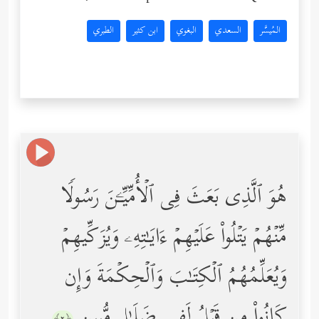
المُيسَّر
السعدي
البغوي
ابن كثير
الطبري
هُوَ ٱلَّذِی بَعَثَ فِی ٱلۡأُمِّیِّـۧنَ رَسُولࣰا
مِّنۡهُمۡ یَتۡلُواْ عَلَیۡهِمۡ ءَایَـٰتِهِۦ وَیُزَكِّیهِمۡ
وَیُعَلِّمُهُمُ ٱلۡكِتَـٰبَ وَٱلۡحِكۡمَةَ وَإِن
كَانُواْ مِن قَبۡلُ لَفِی ضَلَـٰلࣲ مُّبِینࣲ