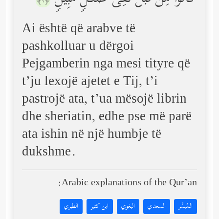
﴿٢﴾
Ai është që arabve të
pashkolluar u dërgoi
Pejgamberin nga mesi tityre që
t’ju lexojë ajetet e Tij, t’i
pastrojë ata, t’ua mësojë librin
dhe sheriatin, edhe pse më parë
ata ishin në një humbje të
dukshme.
Arabic explanations of the Qur’an:
المُيسَّر
السعدي
البغوي
ابن كثير
الطبري