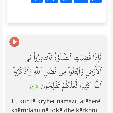
فَإِذَا قُضِیَتِ ٱلصَّلَوٰةُ فَٱنتَشِرُواْ فِی
ٱلۡأَرۡضِ وَٱبۡتَغُواْ مِن فَضۡلِ ٱللَّهِ وَٱذۡكُرُواْ
ٱللَّهَ كَثِیرࣰا لَّعَلَّكُمۡ تُفۡلِحُونَ
﴿١٠﴾
E, kur të kryhet namazi, atëherë
shërndanu në tokë dhe kërkoni