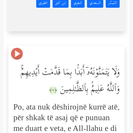
المُيسَّر
السعدي
البغوي
ابن كثير
الطبري
وَلَا یَتَمَنَّوۡنَهُۥۤ أَبَدَۢا بِمَا قَدَّمَتۡ أَیۡدِیهِمۡۚ
وَٱللَّهُ عَلِیمُۢ بِٱلظَّـٰلِمِینَ
﴿٧﴾
Po, ata nuk dëshirojnë kurrë atë,
për shkak të asaj që e punuan
me duart e veta, e All-llahu e di