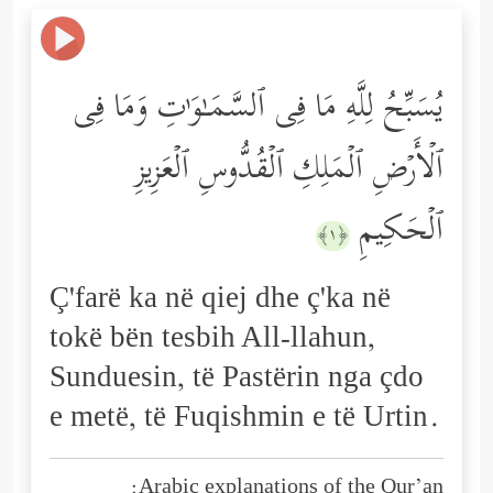
یُسَبِّحُ لِلَّهِ مَا فِی ٱلسَّمَـٰوَ ٰ⁠تِ وَمَا فِی
ٱلۡأَرۡضِ ٱلۡمَلِكِ ٱلۡقُدُّوسِ ٱلۡعَزِیزِ
ٱلۡحَكِیمِ
﴿١﴾
Ç'farë ka në qiej dhe ç'ka në
tokë bën tesbih All-llahun,
Sunduesin, të Pastërin nga çdo
e metë, të Fuqishmin e të Urtin.
Arabic explanations of the Qur’an: