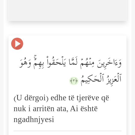
وَءَاخَرِینَ مِنۡهُمۡ لَمَّا یَلۡحَقُواْ بِهِمۡۚ وَهُوَ
ٱلۡعَزِیزُ ٱلۡحَكِیمُ
﴿٣﴾
(U dërgoi) edhe të tjerëve që
nuk i arritën ata, Ai është
ngadhnjyesi