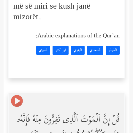
më së miri se kush janë
mizorët.
Arabic explanations of the Qur’an:
المُيسَّر
السعدي
البغوي
ابن كثير
الطبري
قُلۡ إِنَّ ٱلۡمَوۡتَ ٱلَّذِی تَفِرُّونَ مِنۡهُ فَإِنَّهُۥ