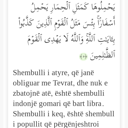
یَحۡمِلُوهَا كَمَثَلِ ٱلۡحِمَارِ یَحۡمِلُ
أَسۡفَارَۢاۚ بِئۡسَ مَثَلُ ٱلۡقَوۡمِ ٱلَّذِینَ كَذَّبُواْ
بِـَٔایَـٰتِ ٱللَّهِۚ وَٱللَّهُ لَا یَهۡدِی ٱلۡقَوۡمَ
ٱلظَّـٰلِمِینَ
﴿٥﴾
Shembulli i atyre, që janë
obliguar me Tevrat, dhe nuk e
zbatojnë atë, është shembulli
indonjë gomari që bart libra.
Shembulli i keq, është shembull
i popullit që përgënjeshtroi