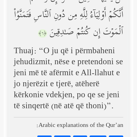
أَنَّكُمۡ أَوۡلِیَاۤءُ لِلَّهِ مِن دُونِ ٱلنَّاسِ فَتَمَنَّوُاْ
ٱلۡمَوۡتَ إِن كُنتُمۡ صَـٰدِقِینَ
﴿٦﴾
Thuaj: “O ju që i përmbaheni
jehudizmit, nëse e pretendoni se
jeni më të afërmit e All-llahut e
jo njerëzit e tjerë, atëherë
kërkonie vdekjen, po qe se jeni
të sinqertë (në atë që thoni)”.
Arabic explanations of the Qur’an: