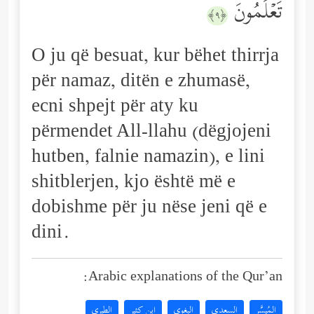
تَعۡلَمُونَ
﴿٩﴾
O ju që besuat, kur bëhet thirrja
për namaz, ditën e zhumasë,
ecni shpejt për aty ku
përmendet All-llahu (dëgjojeni
hutben, falnie namazin), e lini
shitblerjen, kjo është më e
dobishme për ju nëse jeni që e
dini.
Arabic explanations of the Qur’an:
المُيسَّر
السعدي
البغوي
ابن كثير
الطبري