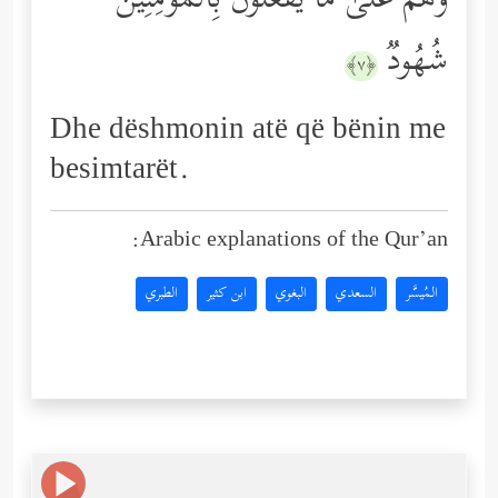
وَهُمۡ عَلَىٰ مَا یَفۡعَلُونَ بِٱلۡمُؤۡمِنِینَ
شُهُودࣱ
﴿٧﴾
Dhe dëshmonin atë që bënin me
besimtarët.
Arabic explanations of the Qur’an:
المُيسَّر
السعدي
البغوي
ابن كثير
الطبري