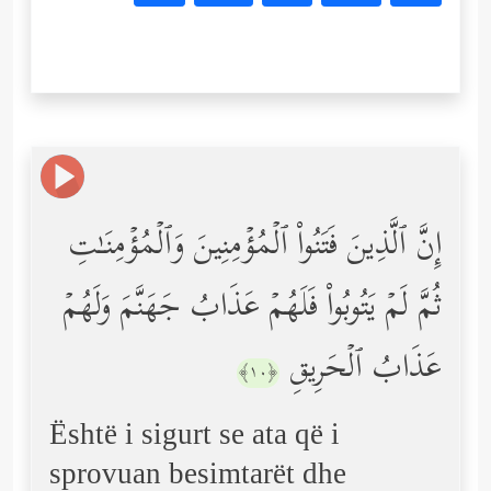
إِنَّ ٱلَّذِینَ فَتَنُواْ ٱلۡمُؤۡمِنِینَ وَٱلۡمُؤۡمِنَـٰتِ
ثُمَّ لَمۡ یَتُوبُواْ فَلَهُمۡ عَذَابُ جَهَنَّمَ وَلَهُمۡ
عَذَابُ ٱلۡحَرِیقِ
﴿١٠﴾
Është i sigurt se ata që i
sprovuan besimtarët dhe