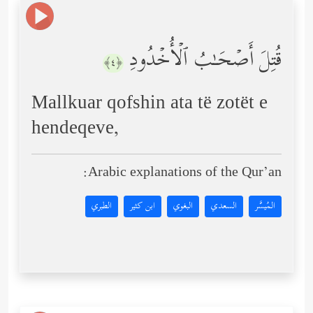
قُتِلَ أَصۡحَـٰبُ ٱلۡأُخۡدُودِ
﴿٤﴾
Mallkuar qofshin ata të zotët e
hendeqeve,
Arabic explanations of the Qur’an:
المُيسَّر
السعدي
البغوي
ابن كثير
الطبري