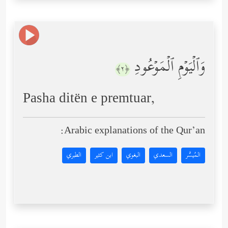
وَٱلۡیَوۡمِ ٱلۡمَوۡعُودِ
﴿٢﴾
Pasha ditën e premtuar,
Arabic explanations of the Qur’an:
المُيسَّر
السعدي
البغوي
ابن كثير
الطبري