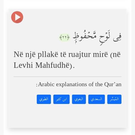
فِی لَوۡحࣲ مَّحۡفُوظِۭ
﴿٢٢﴾
Në një pllakë të ruajtur mirë (në
Levhi Mahfudhë).
Arabic explanations of the Qur’an:
المُيسَّر
السعدي
البغوي
ابن كثير
الطبري