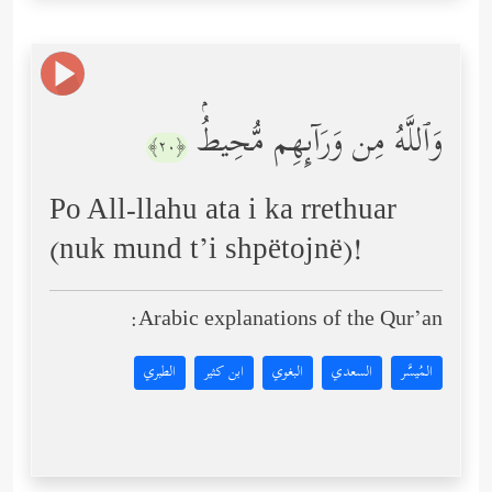
وَٱللَّهُ مِن وَرَاۤىِٕهِم مُّحِیطُۢ
﴿٢٠﴾
Po All-llahu ata i ka rrethuar
(nuk mund t’i shpëtojnë)!
Arabic explanations of the Qur’an:
المُيسَّر
السعدي
البغوي
ابن كثير
الطبري