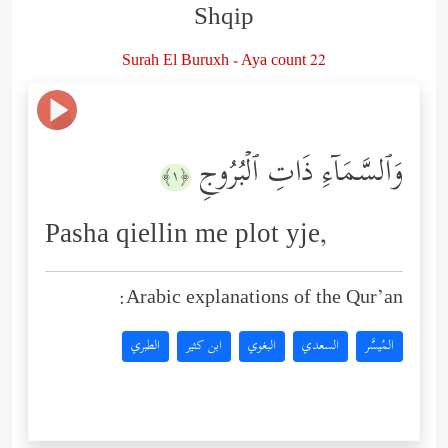
Shqip
Surah El Buruxh - Aya count 22
وَٱلسَّمَاۤءِ ذَاتِ ٱلۡبُرُوجِ
﴿١﴾
Pasha qiellin me plot yje,
Arabic explanations of the Qur’an:
المُيسَّر
السعدي
البغوي
ابن كثير
الطبري