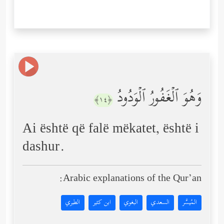
وَهُوَ ٱلۡغَفُورُ ٱلۡوَدُودُ
﴿١٤﴾
Ai është që falë mëkatet, është i
dashur.
Arabic explanations of the Qur’an:
المُيسَّر
السعدي
البغوي
ابن كثير
الطبري