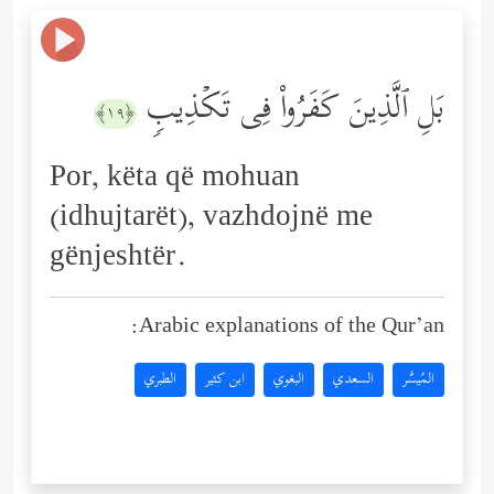
بَلِ ٱلَّذِینَ كَفَرُواْ فِی تَكۡذِیبࣲ
﴿١٩﴾
Por, këta që mohuan
(idhujtarët), vazhdojnë me
gënjeshtër.
Arabic explanations of the Qur’an:
المُيسَّر
السعدي
البغوي
ابن كثير
الطبري