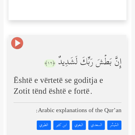
إِنَّ بَطۡشَ رَبِّكَ لَشَدِیدٌ
﴿١٢﴾
Është e vërtetë se goditja e
Zotit tënd është e fortë.
Arabic explanations of the Qur’an:
المُيسَّر
السعدي
البغوي
ابن كثير
الطبري