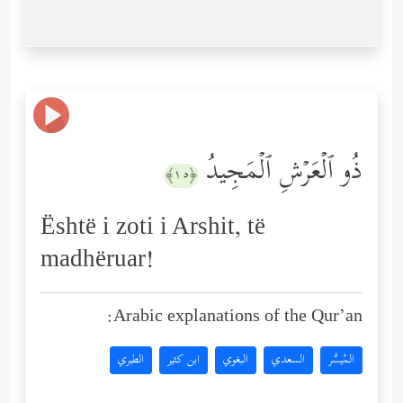
ذُو ٱلۡعَرۡشِ ٱلۡمَجِیدُ
﴿١٥﴾
Është i zoti i Arshit, të
madhëruar!
Arabic explanations of the Qur’an:
المُيسَّر
السعدي
البغوي
ابن كثير
الطبري