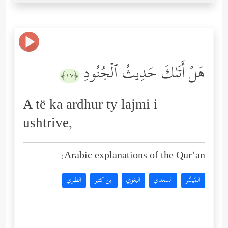
هَلۡ أَتَىٰكَ حَدِیثُ ٱلۡجُنُودِ
﴿١٧﴾
A të ka ardhur ty lajmi i
ushtrive,
Arabic explanations of the Qur’an:
المُيسَّر
السعدي
البغوي
ابن كثير
الطبري