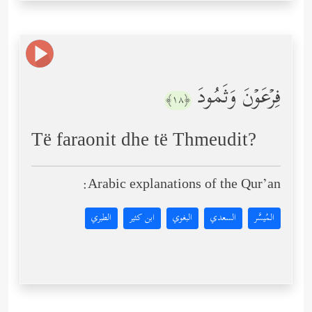
فِرۡعَوۡنَ وَثَمُودَ
﴿١٨﴾
Të faraonit dhe të Thmeudit?
Arabic explanations of the Qur’an:
المُيسَّر
السعدي
البغوي
ابن كثير
الطبري