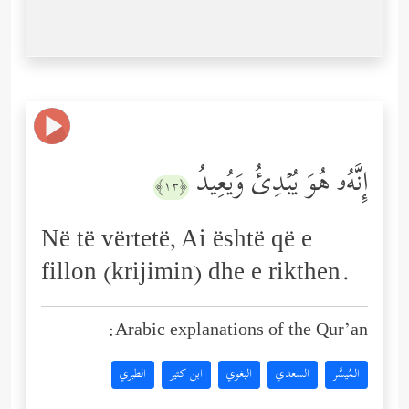
إِنَّهُۥ هُوَ یُبۡدِئُ وَیُعِیدُ
﴿١٣﴾
Në të vërtetë, Ai është që e
fillon (krijimin) dhe e rikthen.
Arabic explanations of the Qur’an:
المُيسَّر
السعدي
البغوي
ابن كثير
الطبري