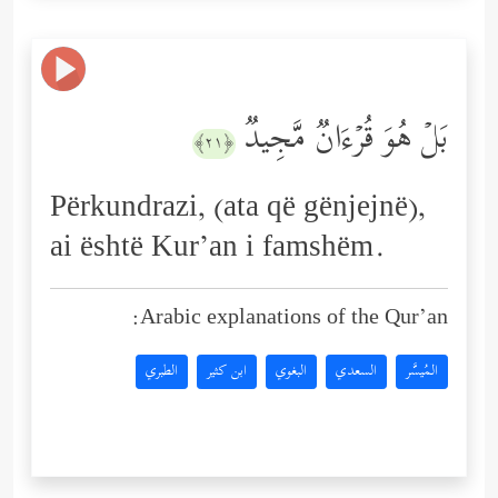
بَلۡ هُوَ قُرۡءَانࣱ مَّجِیدࣱ
﴿٢١﴾
Përkundrazi, (ata që gënjejnë),
ai është Kur’an i famshëm.
Arabic explanations of the Qur’an:
المُيسَّر
السعدي
البغوي
ابن كثير
الطبري