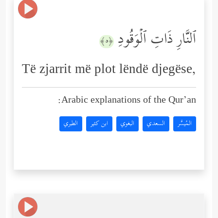
ٱلنَّارِ ذَاتِ ٱلۡوَقُودِ
﴿٥﴾
Të zjarrit më plot lëndë djegëse,
Arabic explanations of the Qur’an:
المُيسَّر
السعدي
البغوي
ابن كثير
الطبري