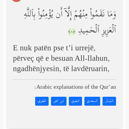
وَمَا نَقَمُواْ مِنۡهُمۡ إِلَّاۤ أَن یُؤۡمِنُواْ بِٱللَّهِ
ٱلۡعَزِیزِ ٱلۡحَمِیدِ
﴿٨﴾
E nuk patën pse t’i urrejë,
përveç që e besuan All-llahun,
ngadhënjyesin, të lavdëruarin,
Arabic explanations of the Qur’an:
المُيسَّر
السعدي
البغوي
ابن كثير
الطبري