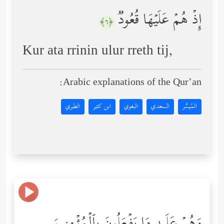
إِذۡ هُمۡ عَلَیۡهَا قُعُودࣱ
﴿٦﴾
Kur ata rrinin ulur rreth tij,
Arabic explanations of the Qur’an:
المُيسَّر
السعدي
البغوي
ابن كثير
الطبري