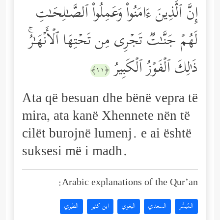
إِنَّ ٱلَّذِینَ ءَامَنُواْ وَعَمِلُواْ ٱلصَّـٰلِحَـٰتِ
لَهُمۡ جَنَّـٰتࣱ تَجۡرِی مِن تَحۡتِهَا ٱلۡأَنۡهَـٰرُۚ
ذَ ٰ⁠لِكَ ٱلۡفَوۡزُ ٱلۡكَبِیرُ
﴿١١﴾
Ata që besuan dhe bënë vepra të
mira, ata kanë Xhennete nën të
cilët burojnë lumenj. e ai është
suksesi më i madh.
Arabic explanations of the Qur’an:
المُيسَّر
السعدي
البغوي
ابن كثير
الطبري