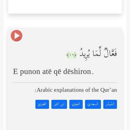
فَعَّالࣱ لِّمَا یُرِیدُ
﴿١٦﴾
E punon atë që dëshiron.
Arabic explanations of the Qur’an:
المُيسَّر
السعدي
البغوي
ابن كثير
الطبري