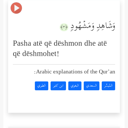
وَشَاهِدࣲ وَمَشۡهُودࣲ
﴿٣﴾
Pasha atë që dëshmon dhe atë
që dëshmohet!
Arabic explanations of the Qur’an:
المُيسَّر
السعدي
البغوي
ابن كثير
الطبري