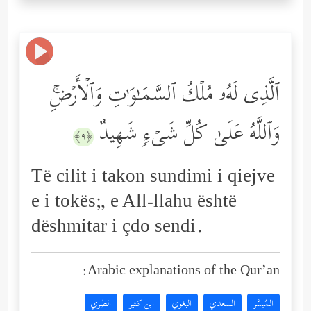
ٱلَّذِی لَهُۥ مُلۡكُ ٱلسَّمَـٰوَ ٰ⁠تِ وَٱلۡأَرۡضِۚ
وَٱللَّهُ عَلَىٰ كُلِّ شَیۡءࣲ شَهِیدٌ
﴿٩﴾
Të cilit i takon sundimi i qiejve
e i tokës;, e All-llahu është
dëshmitar i çdo sendi.
Arabic explanations of the Qur’an:
المُيسَّر
السعدي
البغوي
ابن كثير
الطبري