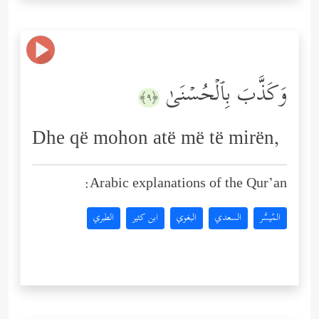
وَكَذَّبَ بِٱلۡحُسۡنَىٰ
﴿٩﴾
Dhe që mohon atë më të mirën,
Arabic explanations of the Qur’an:
المُيسَّر
السعدي
البغوي
ابن كثير
الطبري