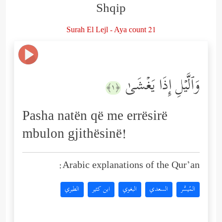
Shqip
Surah El Lejl - Aya count 21
وَٱلَّیۡلِ إِذَا یَغۡشَىٰ
﴿١﴾
Pasha natën që me errësirë
mbulon gjithësinë!
Arabic explanations of the Qur’an:
المُيسَّر
السعدي
البغوي
ابن كثير
الطبري