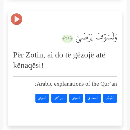
وَلَسَوۡفَ یَرۡضَىٰ
﴿٢١﴾
Për Zotin, ai do të gëzojë atë
kënaqësi!
Arabic explanations of the Qur’an:
المُيسَّر
السعدي
البغوي
ابن كثير
الطبري