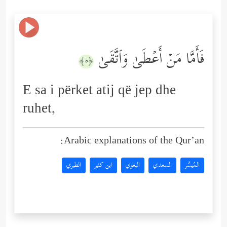
فَأَمَّا مَنۡ أَعۡطَىٰ وَٱتَّقَىٰ
﴿٥﴾
E sa i përket atij që jep dhe
ruhet,
Arabic explanations of the Qur’an:
المُيسَّر
السعدي
البغوي
ابن كثير
الطبري