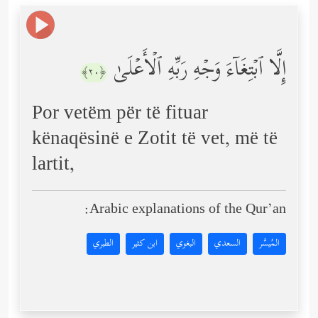
إِلَّا ٱبۡتِغَاۤءَ وَجۡهِ رَبِّهِ ٱلۡأَعۡلَىٰ
﴿٢٠﴾
Por vetëm për të fituar
kënaqësinë e Zotit të vet, më të
lartit,
Arabic explanations of the Qur’an:
المُيسَّر
السعدي
البغوي
ابن كثير
الطبري