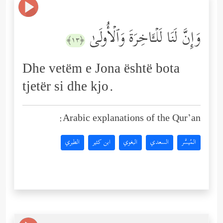
وَإِنَّ لَنَا لَلۡـَٔاخِرَةَ وَٱلۡأُولَىٰ
﴿١٣﴾
Dhe vetëm e Jona është bota
tjetër si dhe kjo.
Arabic explanations of the Qur’an:
المُيسَّر
السعدي
البغوي
ابن كثير
الطبري