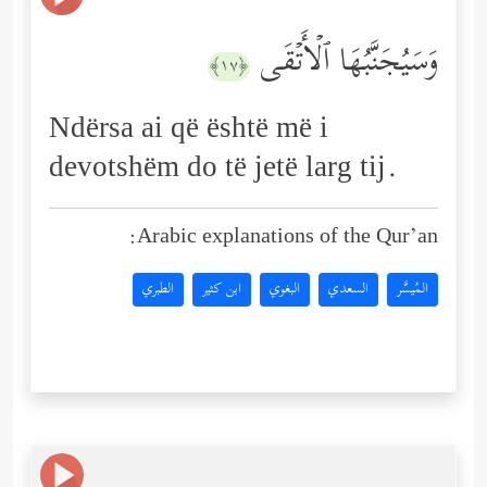
وَسَیُجَنَّبُهَا ٱلۡأَتۡقَى
﴿١٧﴾
Ndërsa ai që është më i
devotshëm do të jetë larg tij.
Arabic explanations of the Qur’an:
المُيسَّر
السعدي
البغوي
ابن كثير
الطبري