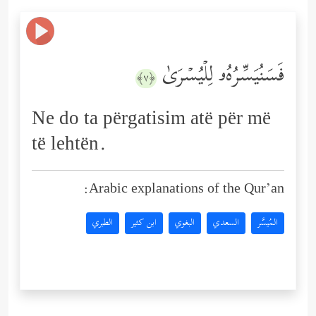
فَسَنُیَسِّرُهُۥ لِلۡیُسۡرَىٰ
﴿٧﴾
Ne do ta përgatisim atë për më
të lehtën.
Arabic explanations of the Qur’an:
المُيسَّر
السعدي
البغوي
ابن كثير
الطبري