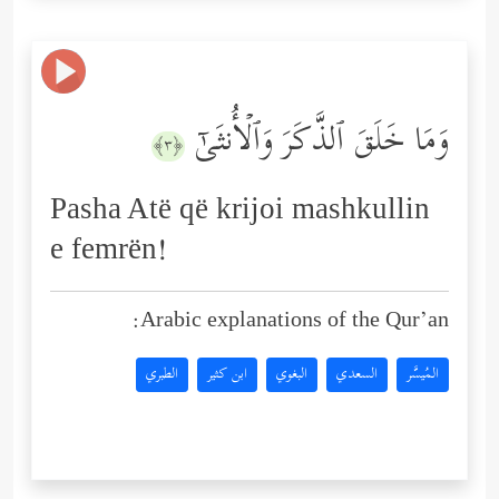
وَمَا خَلَقَ ٱلذَّكَرَ وَٱلۡأُنثَىٰۤ
﴿٣﴾
Pasha Atë që krijoi mashkullin
e femrën!
Arabic explanations of the Qur’an:
المُيسَّر
السعدي
البغوي
ابن كثير
الطبري