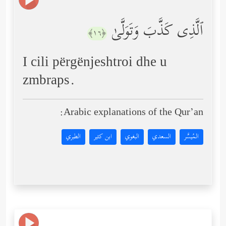
ٱلَّذِی كَذَّبَ وَتَوَلَّىٰ
﴿١٦﴾
I cili përgënjeshtroi dhe u
zmbraps.
Arabic explanations of the Qur’an:
المُيسَّر
السعدي
البغوي
ابن كثير
الطبري