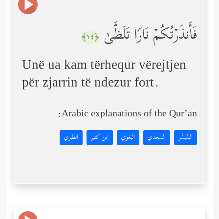
فَأَنذَرۡتُكُمۡ نَارࣰا تَلَظَّىٰ
﴿١٤﴾
Unë ua kam tërhequr vërejtjen
për zjarrin të ndezur fort.
Arabic explanations of the Qur’an:
المُيسَّر
السعدي
البغوي
ابن كثير
الطبري