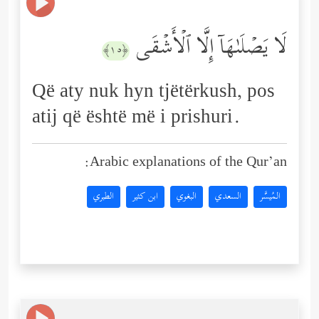
لَا یَصۡلَىٰهَاۤ إِلَّا ٱلۡأَشۡقَى
﴿١٥﴾
Që aty nuk hyn tjëtërkush, pos
atij që është më i prishuri.
Arabic explanations of the Qur’an:
المُيسَّر
السعدي
البغوي
ابن كثير
الطبري