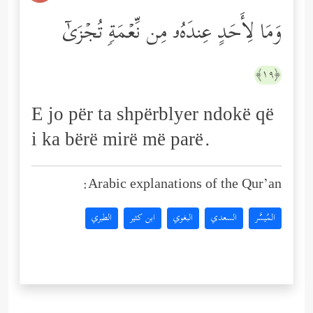
وَمَا لِأَحَدٍ عِندَهُۥ مِن نِّعۡمَةࣲ تُجۡزَىٰۤ
﴿١٩﴾
E jo për ta shpërblyer ndokë që
i ka bërë mirë më parë.
Arabic explanations of the Qur’an:
المُيسَّر
السعدي
البغوي
ابن كثير
الطبري