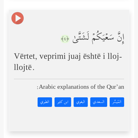
إِنَّ سَعۡیَكُمۡ لَشَتَّىٰ
﴿٤﴾
Vërtet, veprimi juaj është i lloj-
llojtë.
Arabic explanations of the Qur’an:
المُيسَّر
السعدي
البغوي
ابن كثير
الطبري