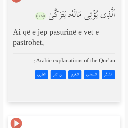
ٱلَّذِی یُؤۡتِی مَالَهُۥ یَتَزَكَّىٰ
﴿١٨﴾
Ai që e jep pasurinë e vet e
pastrohet,
Arabic explanations of the Qur’an:
المُيسَّر
السعدي
البغوي
ابن كثير
الطبري