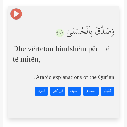
وَصَدَّقَ بِٱلۡحُسۡنَىٰ
﴿٦﴾
Dhe vërteton bindshëm për më
të mirën,
Arabic explanations of the Qur’an:
المُيسَّر
السعدي
البغوي
ابن كثير
الطبري