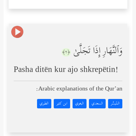
وَٱلنَّهَارِ إِذَا تَجَلَّىٰ
﴿٢﴾
Pasha ditën kur ajo shkrepëtin!
Arabic explanations of the Qur’an:
المُيسَّر
السعدي
البغوي
ابن كثير
الطبري