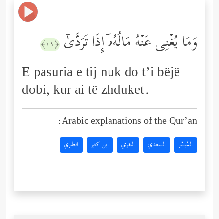
وَمَا یُغۡنِی عَنۡهُ مَالُهُۥۤ إِذَا تَرَدَّىٰۤ
﴿١١﴾
E pasuria e tij nuk do t’i bëjë
dobi, kur ai të zhduket.
Arabic explanations of the Qur’an:
المُيسَّر
السعدي
البغوي
ابن كثير
الطبري