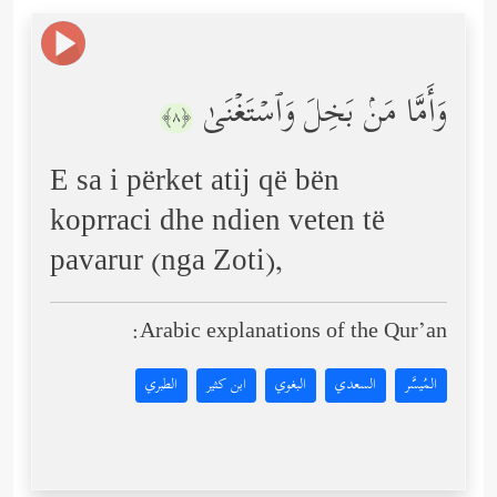
وَأَمَّا مَنۢ بَخِلَ وَٱسۡتَغۡنَىٰ
﴿٨﴾
E sa i përket atij që bën
koprraci dhe ndien veten të
pavarur (nga Zoti),
Arabic explanations of the Qur’an:
المُيسَّر
السعدي
البغوي
ابن كثير
الطبري