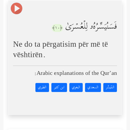
فَسَنُیَسِّرُهُۥ لِلۡعُسۡرَىٰ
﴿١٠﴾
Ne do ta përgatisim për më të
vështirën.
Arabic explanations of the Qur’an:
المُيسَّر
السعدي
البغوي
ابن كثير
الطبري