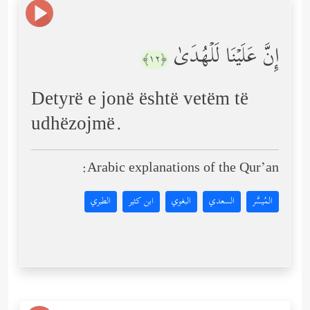
إِنَّ عَلَیۡنَا لَلۡهُدَىٰ
﴿١٢﴾
Detyrë e jonë është vetëm të
udhëzojmë.
Arabic explanations of the Qur’an:
المُيسَّر
السعدي
البغوي
ابن كثير
الطبري