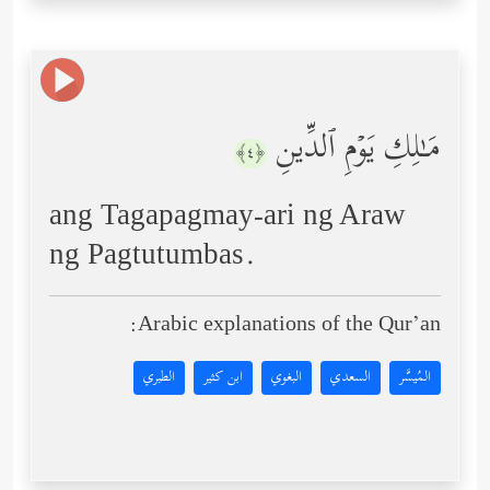
مَـٰلِكِ یَوۡمِ ٱلدِّینِ
﴿٤﴾
ang Tagapagmay-ari ng Araw
ng Pagtutumbas.
Arabic explanations of the Qur’an:
المُيسَّر
السعدي
البغوي
ابن كثير
الطبري