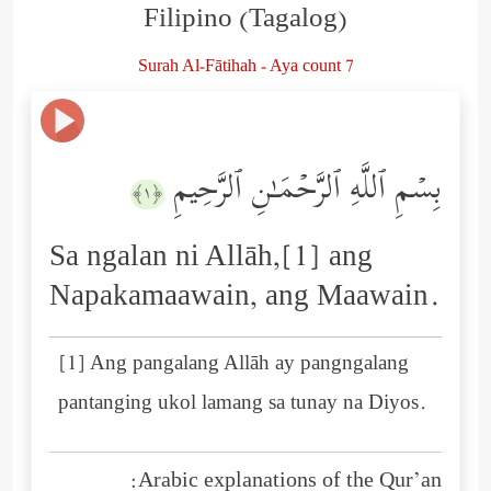
Filipino (Tagalog)
Surah Al-Fātihah - Aya count 7
بِسۡمِ ٱللَّهِ ٱلرَّحۡمَـٰنِ ٱلرَّحِیمِ
﴿١﴾
Sa ngalan ni Allāh,[1] ang
Napakamaawain, ang Maawain.
[1] Ang pangalang Allāh ay pangngalang
pantanging ukol lamang sa tunay na Diyos.
Arabic explanations of the Qur’an: