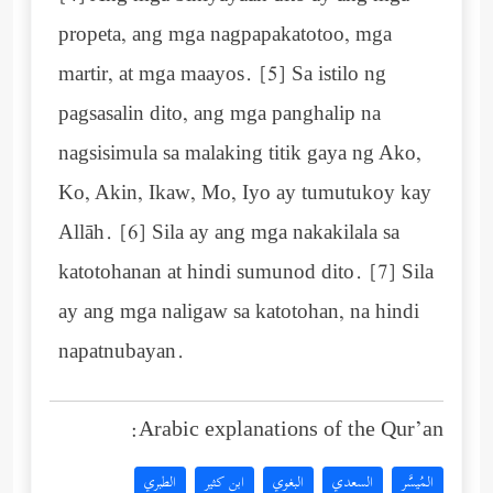
propeta, ang mga nagpapakatotoo, mga
martir, at mga maayos. [5] Sa istilo ng
pagsasalin dito, ang mga panghalip na
nagsisimula sa malaking titik gaya ng Ako,
Ko, Akin, Ikaw, Mo, Iyo ay tumutukoy kay
Allāh. [6] Sila ay ang mga nakakilala sa
katotohanan at hindi sumunod dito. [7] Sila
ay ang mga naligaw sa katotohan, na hindi
napatnubayan.
Arabic explanations of the Qur’an:
المُيسَّر
السعدي
البغوي
ابن كثير
الطبري