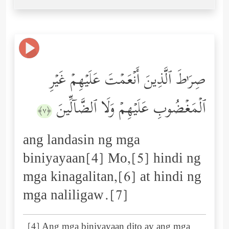
صِرَ ٰ⁠طَ ٱلَّذِینَ أَنۡعَمۡتَ عَلَیۡهِمۡ غَیۡرِ
ٱلۡمَغۡضُوبِ عَلَیۡهِمۡ وَلَا ٱلضَّاۤلِّینَ
﴿٧﴾
ang landasin ng mga
biniyayaan[4] Mo,[5] hindi ng
mga kinagalitan,[6] at hindi ng
mga naliligaw.[7]
[4] Ang mga biniyayaan dito ay ang mga