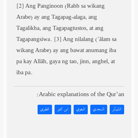
[2] Ang Panginoon (Rabb sa wikang
Arabe) ay ang Tagapag-alaga, ang
Tagalikha, ang Tagapagtustos, at ang
Tagapangsiwa. [3] Ang nilalang (`ālam sa
wikang Arabe) ay ang bawat anumang iba
pa kay Allāh, gaya ng tao, jinn, anghel, at
iba pa.
Arabic explanations of the Qur’an:
المُيسَّر
السعدي
البغوي
ابن كثير
الطبري