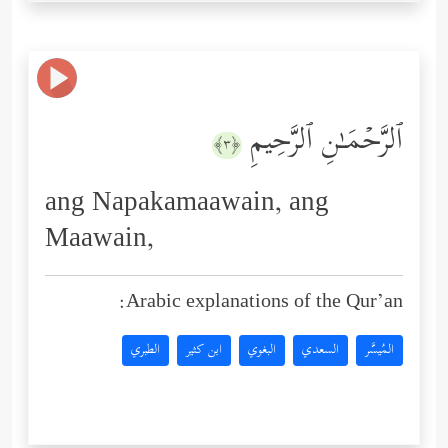
ٱلرَّحۡمَـٰنِ ٱلرَّحِیمِ
﴿٣﴾
ang Napakamaawain, ang
Maawain,
Arabic explanations of the Qur’an:
المُيسَّر
السعدي
البغوي
ابن كثير
الطبري