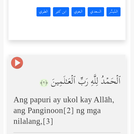
المُيسَّر
السعدي
البغوي
ابن كثير
الطبري
ٱلۡحَمۡدُ لِلَّهِ رَبِّ ٱلۡعَـٰلَمِینَ
﴿٢﴾
Ang papuri ay ukol kay Allāh,
ang Panginoon[2] ng mga
nilalang,[3]