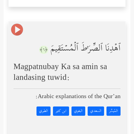
ٱهۡدِنَا ٱلصِّرَ ٰ⁠طَ ٱلۡمُسۡتَقِیمَ
﴿٦﴾
Magpatnubay Ka sa amin sa
landasing tuwid:
Arabic explanations of the Qur’an:
المُيسَّر
السعدي
البغوي
ابن كثير
الطبري