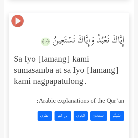
إِیَّاكَ نَعۡبُدُ وَإِیَّاكَ نَسۡتَعِینُ
﴿٥﴾
Sa Iyo [lamang] kami
sumasamba at sa Iyo [lamang]
kami nagpapatulong.
Arabic explanations of the Qur’an:
المُيسَّر
السعدي
البغوي
ابن كثير
الطبري