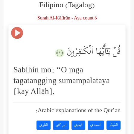
Filipino (Tagalog)
Surah Al-Kāfirūn - Aya count 6
قُلۡ یَـٰۤأَیُّهَا ٱلۡكَـٰفِرُونَ
﴿١﴾
Sabihin mo: “O mga
tagatangging sumampalataya
[kay Allāh],
Arabic explanations of the Qur’an:
المُيسَّر
السعدي
البغوي
ابن كثير
الطبري