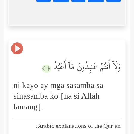
وَلَاۤ أَنتُمۡ عَـٰبِدُونَ مَاۤ أَعۡبُدُ
﴿٥﴾
ni kayo ay mga sasamba sa
sinasamba ko [na si Allāh
lamang].
Arabic explanations of the Qur’an: