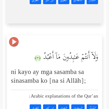
المُيسَّر
السعدي
البغوي
ابن كثير
الطبري
وَلَاۤ أَنتُمۡ عَـٰبِدُونَ مَاۤ أَعۡبُدُ
﴿٣﴾
ni kayo ay mga sasamba sa
sinasamba ko [na si Allāh];
Arabic explanations of the Qur’an:
المُيسَّر
السعدي
البغوي
ابن كثير
الطبري