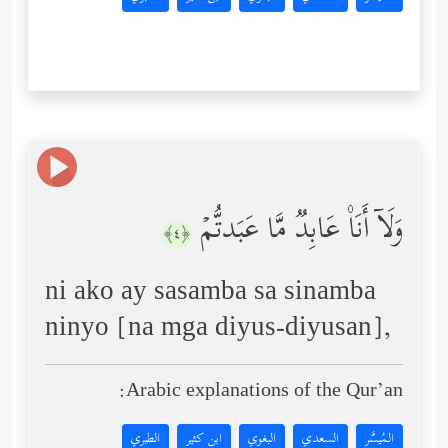
وَلَاۤ أَنَا۠ عَابِدࣱ مَّا عَبَدتُّمۡ
﴿٤﴾
ni ako ay sasamba sa sinamba
ninyo [na mga diyus-diyusan],
Arabic explanations of the Qur’an:
المُيسَّر
السعدي
البغوي
ابن كثير
الطبري