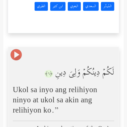
المُيسَّر
السعدي
البغوي
ابن كثير
الطبري
لَكُمۡ دِینُكُمۡ وَلِیَ دِینِ
﴿٦﴾
Ukol sa inyo ang relihiyon
ninyo at ukol sa akin ang
relihiyon ko.”