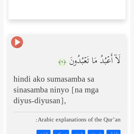
لَاۤ أَعۡبُدُ مَا تَعۡبُدُونَ
﴿٢﴾
hindi ako sumasamba sa
sinasamba ninyo [na mga
diyus-diyusan],
Arabic explanations of the Qur’an: