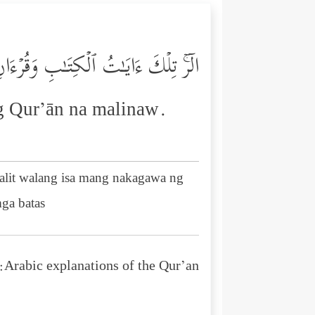
الۤرۚ تِلۡكَ ءَایَـٰتُ ٱلۡكِتَـٰبِ وَقُرۡءَا
ng Qur’ān na malinaw.
balit walang isa mang nakagawa ng
mga batas
Arabic explanations of the Qur’an: