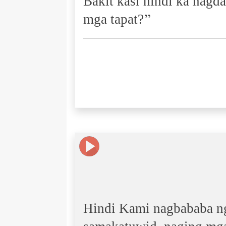
Bakit kasi hindi ka nagd
mga tapat?”
Hindi Kami nagbababa ng 