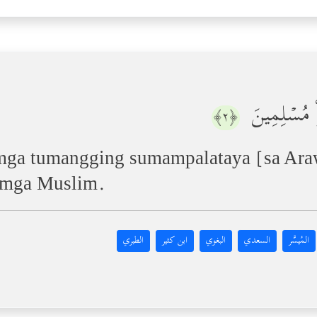
ُواْ مُسۡلِمِینَ
﴿٢﴾
mga tumangging sumampalataya [sa Ara
g mga Muslim.
المُيسَّر
السعدي
البغوي
ابن كثير
الطبري