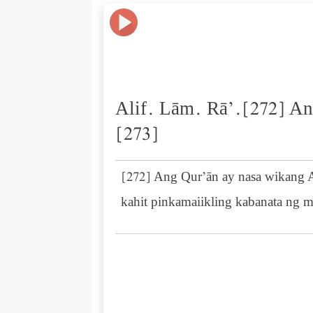
Alif. Lām. Rā’.[272] Ang
[273]
[272] Ang Qur’ān ay nasa wikang 
kahit pinkamaiikling kabanata ng m