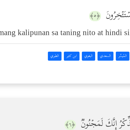
سۡتَـٔۡخِرُونَ
﴿٥﴾
ng kalipunan sa taning nito at hindi si
المُيسَّر
السعدي
البغوي
ابن كثير
الطبري
 ٱلذِّكۡرُ إِنَّكَ لَمَجۡنُونࣱ
﴿٦﴾