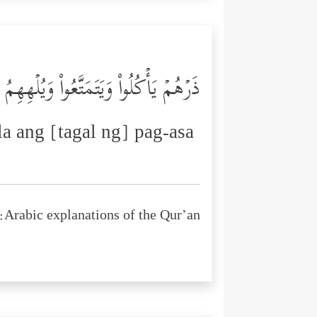
ذَرۡهُمۡ یَأۡكُلُواْ وَیَتَمَتَّعُواْ وَیُلۡهِه
a ang [tagal ng] pag-asa
Arabic explanations of the Qur’an: