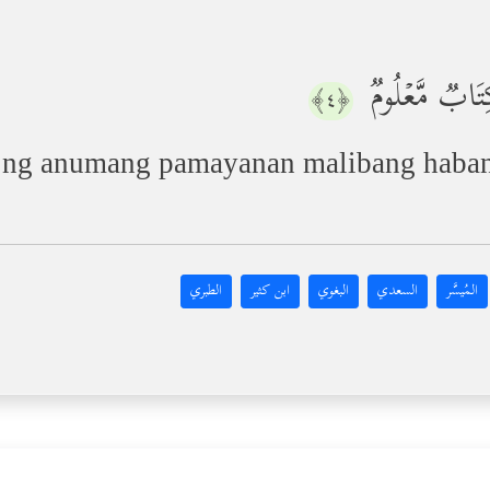
 كِتَابࣱ مَّعۡلُومࣱ
﴿٤﴾
ng anumang pamayanan malibang haban
المُيسَّر
السعدي
البغوي
ابن كثير
الطبري