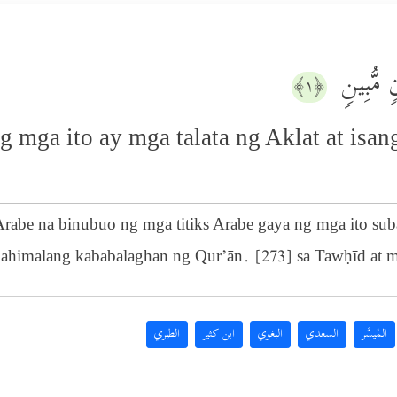
نࣲ مُّبِینࣲ
﴿١﴾
 mga ito ay mga talata ng Aklat at isa
Arabe na binubuo ng mga titiks Arabe gaya ng mga ito su
ahimalang kababalaghan ng Qur’ān. [273] sa Tawḥīd at 
المُيسَّر
السعدي
البغوي
ابن كثير
الطبري