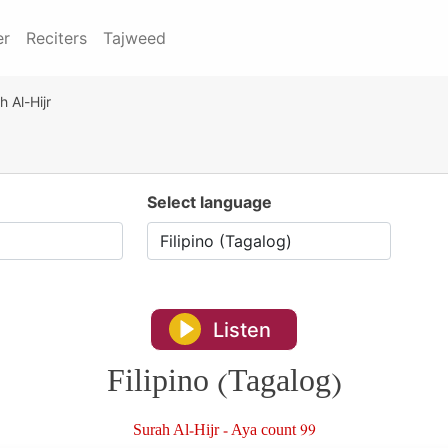
er
Reciters
Tajweed
h Al-Hijr
Select language
Listen
Filipino (Tagalog)
Surah Al-Hijr - Aya count 99