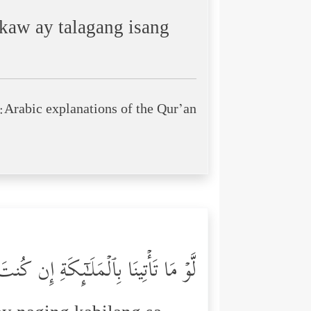
ikaw ay talagang isang
Arabic explanations of the Qur’an:
لَّوۡ مَا تَأۡتِینَا بِٱلۡمَلَـٰۤىِٕكَةِ إِن ك