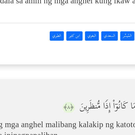
adala sa amin ng mga anghel kung ikaw 
المُيسَّر
السعدي
البغوي
ابن كثير
الطبري
وَمَا كَانُوۤاْ إِذࣰا مُّنظَرِینَ
﴿٨﴾
mga anghel malibang kalakip ng katotoh