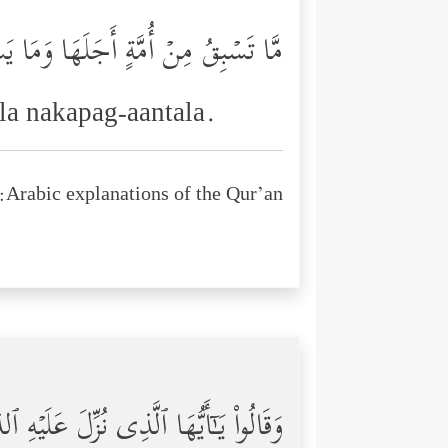
مَّا تَسۡبِقُ مِنۡ أُمَّةٍ أَجَلَهَا وَمَا یَ
la nakapag-aantala.
Arabic explanations of the Qur’an:
وَقَالُواْ یَـٰۤأَیُّهَا ٱلَّذِی نُزِّلَ عَلَیۡهِ