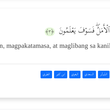
ِمُ ٱلۡأَمَلُۖ فَسَوۡفَ یَعۡلَمُونَ
﴿٣﴾
, magpakatamasa, at maglibang sa kanil
.
المُيسَّر
السعدي
البغوي
ابن كثير
الطبري