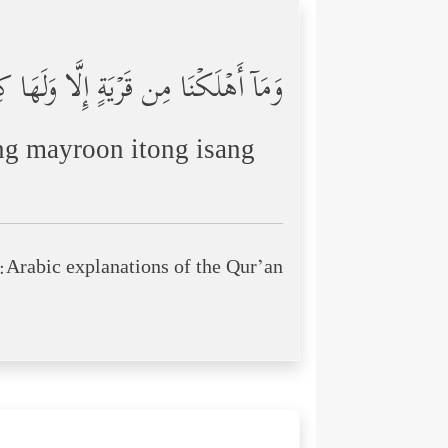
وَمَاۤ أَهۡلَكۡنَا مِن قَرۡیَةٍ إِلَّا وَلَهَا
g mayroon itong isang
Arabic explanations of the Qur’an: