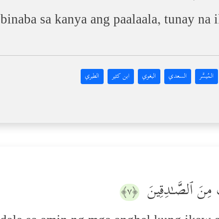
ibinaba sa kanya ang paalaala, tunay na 
المُيسَّر
السعدي
البغوي
ابن كثير
الطبري
ُنتَ مِنَ ٱلصَّـٰدِقِینَ
﴿٧﴾