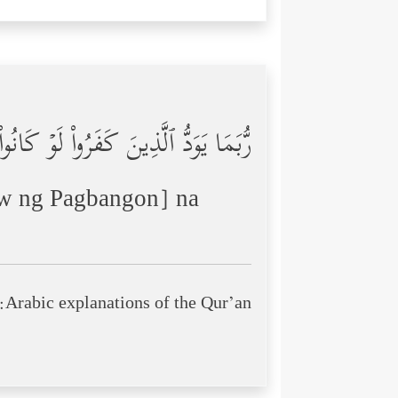
رُّبَمَا یَوَدُّ ٱلَّذِینَ كَفَرُواْ لَوۡ كَان
w ng Pagbangon] na
Arabic explanations of the Qur’an: