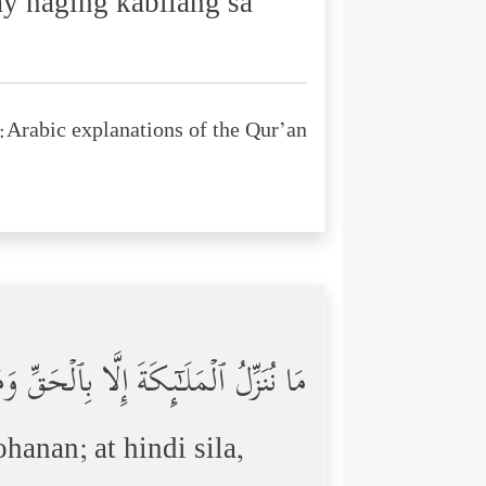
ay naging kabilang sa
Arabic explanations of the Qur’an:
مَا نُنَزِّلُ ٱلۡمَلَـٰۤىِٕكَةَ إِلَّا بِٱلۡحَقِّ 
anan; at hindi sila,