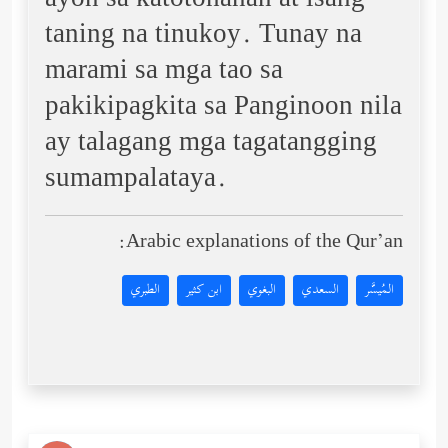
ayon sa katotohanan at isang
taning na tinukoy. Tunay na
marami sa mga tao sa
pakikipagkita sa Panginoon nila
ay talagang mga tagatangging
sumampalataya.
Arabic explanations of the Qur’an:
المُيسَّر
السعدي
البغوي
ابن كثير
الطبري