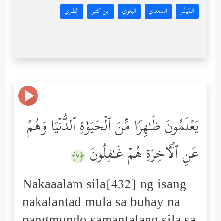
المُيسَّر
السعدي
البغوي
ابن كثير
الطبري
یَعۡلَمُونَ ظَـٰهِرࣰا مِّنَ ٱلۡحَیَوٰةِ ٱلدُّنۡیَا وَهُمۡ
عَنِ ٱلۡـَٔاخِرَةِ هُمۡ غَـٰفِلُونَ
﴿٧﴾
Nakaaalam sila[432] ng isang
nakalantad mula sa buhay na