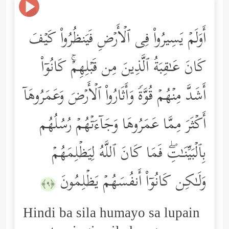
أَوَلَمۡ یَسِیرُواْ فِی ٱلۡأَرۡضِ فَیَنظُرُواْ كَیۡفَ
كَانَ عَـٰقِبَةُ ٱلَّذِینَ مِن قَبۡلِهِمۡۚ كَانُوۤاْ
أَشَدَّ مِنۡهُمۡ قُوَّةࣰ وَأَثَارُواْ ٱلۡأَرۡضَ وَعَمَرُوهَاۤ
أَكۡثَرَ مِمَّا عَمَرُوهَا وَجَاۤءَتۡهُمۡ رُسُلُهُم
بِٱلۡبَیِّنَـٰتِۖ فَمَا كَانَ ٱللَّهُ لِیَظۡلِمَهُمۡ
وَلَـٰكِن كَانُوۤاْ أَنفُسَهُمۡ یَظۡلِمُونَ
﴿٩﴾
Hindi ba sila humayo sa lupain