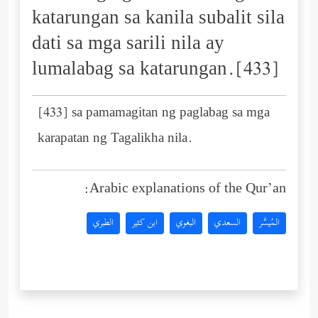
katarungan sa kanila subalit sila
dati sa mga sarili nila ay
lumalabag sa katarungan.[433]
[433] sa pamamagitan ng paglabag sa mga
karapatan ng Tagalikha nila.
Arabic explanations of the Qur’an:
المُيسَّر
السعدي
البغوي
ابن كثير
الطبري