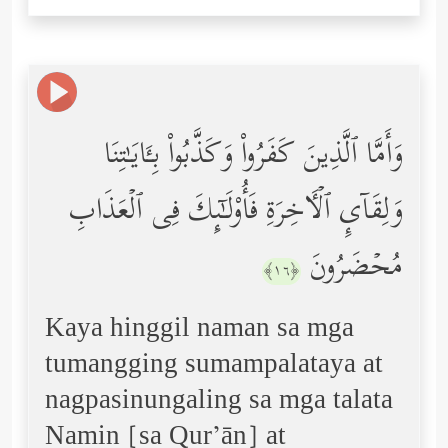
وَأَمَّا ٱلَّذِینَ كَفَرُواْ وَكَذَّبُواْ بِـَٔایَـٰتِنَا
وَلِقَاۤىِٕ ٱلۡـَٔاخِرَةِ فَأُوْلَـٰۤىِٕكَ فِی ٱلۡعَذَابِ
مُحۡضَرُونَ
﴿١٦﴾
Kaya hinggil naman sa mga
tumangging sumampalataya at
nagpasinungaling sa mga talata
Namin [sa Qur’ān] at