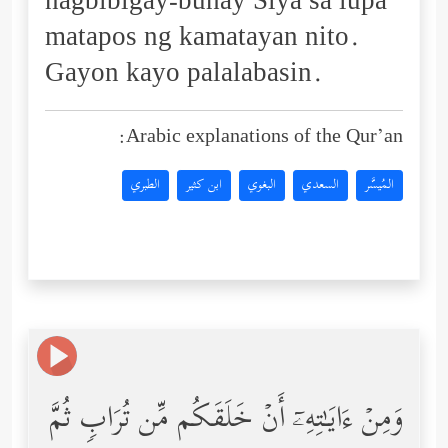
nagbibigay-buhay Siya sa lupa
matapos ng kamatayan nito.
Gayon kayo palalabasin.
Arabic explanations of the Qur’an:
المُيسَّر
السعدي
البغوي
ابن كثير
الطبري
وَمِنۡ ءَایَـٰتِهِۦۤ أَنۡ خَلَقَكُم مِّن تُرَابࣲ ثُمَّ