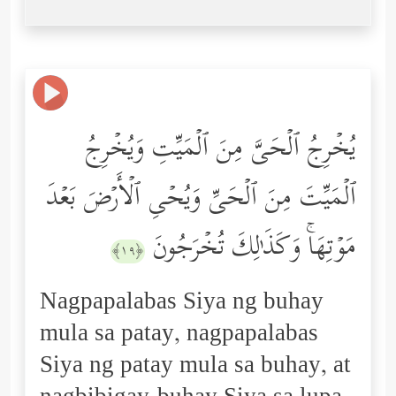
یُخۡرِجُ ٱلۡحَیَّ مِنَ ٱلۡمَیِّتِ وَیُخۡرِجُ
ٱلۡمَیِّتَ مِنَ ٱلۡحَیِّ وَیُحۡیِ ٱلۡأَرۡضَ بَعۡدَ
مَوۡتِهَاۚ وَكَذَ ٰ⁠لِكَ تُخۡرَجُونَ
﴿١٩﴾
Nagpapalabas Siya ng buhay
mula sa patay, nagpapalabas
Siya ng patay mula sa buhay, at