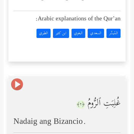
Arabic explanations of the Qur’an:
المُيسَّر
السعدي
البغوي
ابن كثير
الطبري
غُلِبَتِ ٱلرُّومُ
﴿٢﴾
Nadaig ang Bizancio.