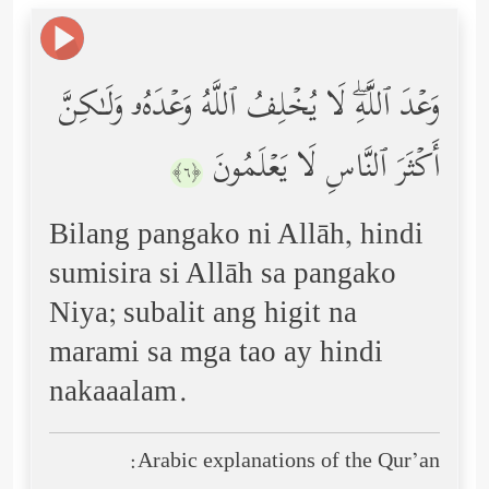
وَعۡدَ ٱللَّهِۖ لَا یُخۡلِفُ ٱللَّهُ وَعۡدَهُۥ وَلَـٰكِنَّ
أَكۡثَرَ ٱلنَّاسِ لَا یَعۡلَمُونَ
﴿٦﴾
Bilang pangako ni Allāh, hindi
sumisira si Allāh sa pangako
Niya; subalit ang higit na
marami sa mga tao ay hindi
nakaaalam.
Arabic explanations of the Qur’an: