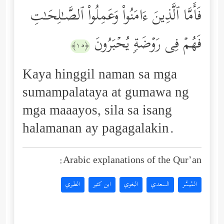
فَأَمَّا ٱلَّذِینَ ءَامَنُواْ وَعَمِلُواْ ٱلصَّـٰلِحَـٰتِ
فَهُمۡ فِی رَوۡضَةࣲ یُحۡبَرُونَ
﴿١٥﴾
Kaya hinggil naman sa mga
sumampalataya at gumawa ng
mga maaayos, sila sa isang
halamanan ay pagagalakin.
Arabic explanations of the Qur’an:
المُيسَّر
السعدي
البغوي
ابن كثير
الطبري