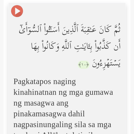
ثُمَّ كَانَ عَـٰقِبَةَ ٱلَّذِینَ أَسَـٰۤـُٔواْ ٱلسُّوۤأَىٰۤ
أَن كَذَّبُواْ بِـَٔایَـٰتِ ٱللَّهِ وَكَانُواْ بِهَا
یَسۡتَهۡزِءُونَ
﴿١٠﴾
Pagkatapos naging
kinahinatnan ng mga gumawa
ng masagwa ang
pinakamasagwa dahil
nagpasinungaling sila sa mga