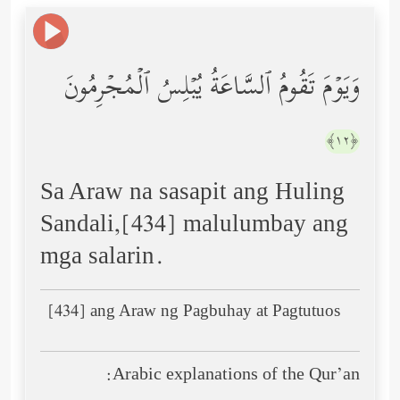
وَیَوۡمَ تَقُومُ ٱلسَّاعَةُ یُبۡلِسُ ٱلۡمُجۡرِمُونَ
﴿١٢﴾
Sa Araw na sasapit ang Huling
Sandali,[434] malulumbay ang
mga salarin.
[434] ang Araw ng Pagbuhay at Pagtutuos
Arabic explanations of the Qur’an: