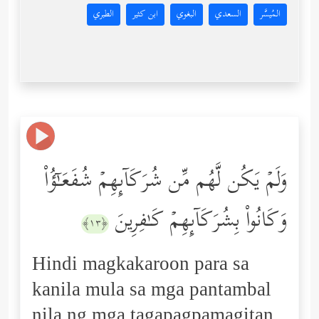
المُيسَّر
السعدي
البغوي
ابن كثير
الطبري
وَلَمۡ یَكُن لَّهُم مِّن شُرَكَاۤىِٕهِمۡ شُفَعَـٰۤؤُاْ
وَكَانُواْ بِشُرَكَاۤىِٕهِمۡ كَـٰفِرِینَ
﴿١٣﴾
Hindi magkakaroon para sa
kanila mula sa mga pantambal
nila ng mga tagapagpamagitan.