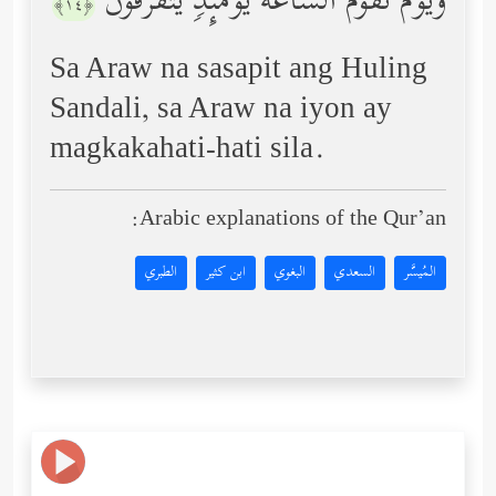
وَیَوۡمَ تَقُومُ ٱلسَّاعَةُ یَوۡمَىِٕذࣲ یَتَفَرَّقُونَ
﴿١٤﴾
Sa Araw na sasapit ang Huling
Sandali, sa Araw na iyon ay
magkakahati-hati sila.
Arabic explanations of the Qur’an:
المُيسَّر
السعدي
البغوي
ابن كثير
الطبري