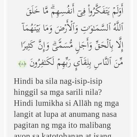
أَوَلَمۡ یَتَفَكَّرُواْ فِیۤ أَنفُسِهِمۗ مَّا خَلَقَ
ٱللَّهُ ٱلسَّمَـٰوَ ٰ⁠تِ وَٱلۡأَرۡضَ وَمَا بَیۡنَهُمَاۤ
إِلَّا بِٱلۡحَقِّ وَأَجَلࣲ مُّسَمࣰّىۗ وَإِنَّ كَثِیرࣰا
مِّنَ ٱلنَّاسِ بِلِقَاۤىِٕ رَبِّهِمۡ لَكَـٰفِرُونَ
﴿٨﴾
Hindi ba sila nag-isip-isip
hinggil sa mga sarili nila?
Hindi lumikha si Allāh ng mga
langit at lupa at anumang nasa
pagitan ng mga ito malibang