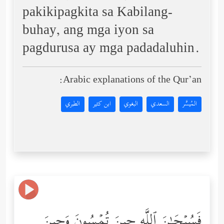
pakikipagkita sa Kabilang-
buhay, ang mga iyon sa
pagdurusa ay mga padadaluhin.
Arabic explanations of the Qur’an:
المُيسَّر
السعدي
البغوي
ابن كثير
الطبري
فَسُبۡحَـٰنَ ٱللَّهِ حِینَ تُمۡسُونَ وَحِینَ