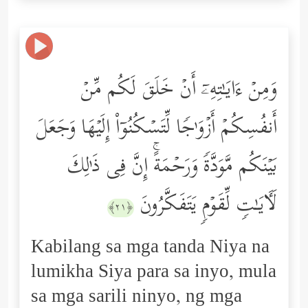
وَمِنۡ ءَایَـٰتِهِۦۤ أَنۡ خَلَقَ لَكُم مِّنۡ
أَنفُسِكُمۡ أَزۡوَ ٰ⁠جࣰا لِّتَسۡكُنُوۤاْ إِلَیۡهَا وَجَعَلَ
بَیۡنَكُم مَّوَدَّةࣰ وَرَحۡمَةًۚ إِنَّ فِی ذَ ٰ⁠لِكَ
لَـَٔایَـٰتࣲ لِّقَوۡمࣲ یَتَفَكَّرُونَ
﴿٢١﴾
Kabilang sa mga tanda Niya na
lumikha Siya para sa inyo, mula
sa mga sarili ninyo, ng mga