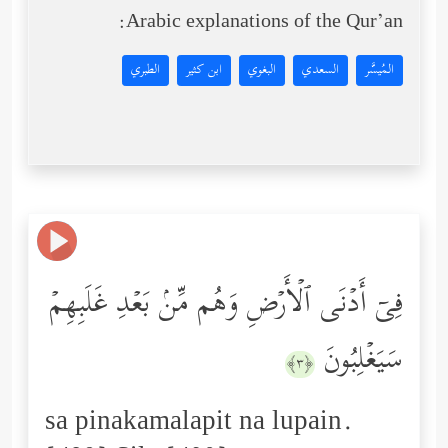
Arabic explanations of the Qur’an:
المُيسَّر
السعدي
البغوي
ابن كثير
الطبري
فِیۤ أَدۡنَى ٱلۡأَرۡضِ وَهُم مِّنۢ بَعۡدِ غَلَبِهِمۡ
سَیَغۡلِبُونَ
﴿٣﴾
sa pinakamalapit na lupain.