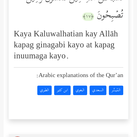
تُصۡبِحُونَ
﴿١٧﴾
Kaya Kaluwalhatian kay Allāh
kapag ginagabi kayo at kapag
inuumaga kayo.
Arabic explanations of the Qur’an:
المُيسَّر
السعدي
البغوي
ابن كثير
الطبري