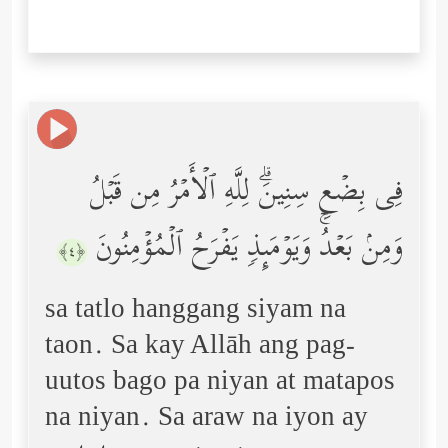
فِی بِضۡعِ سِنِینَۗ لِلَّهِ ٱلۡأَمۡرُ مِن قَبۡلُ
وَمِنۢ بَعۡدُۚ وَیَوۡمَىِٕذࣲ یَفۡرَحُ ٱلۡمُؤۡمِنُونَ
﴿٤﴾
sa tatlo hanggang siyam na
taon. Sa kay Allāh ang pag-
uutos bago pa niyan at matapos
na niyan. Sa araw na iyon ay