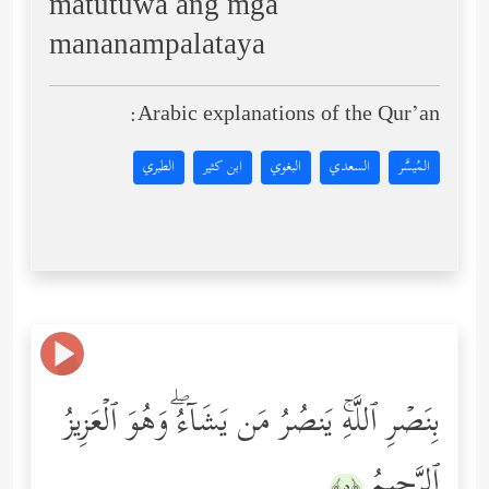
matutuwa ang mga
mananampalataya
Arabic explanations of the Qur’an:
المُيسَّر
السعدي
البغوي
ابن كثير
الطبري
بِنَصۡرِ ٱللَّهِۚ یَنصُرُ مَن یَشَاۤءُۖ وَهُوَ ٱلۡعَزِیزُ
ٱلرَّحِیمُ
﴿٥﴾