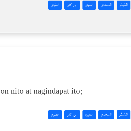
المُيسَّر
السعدي
البغوي
ابن كثير
الطبري
on nito at nagindapat ito;
المُيسَّر
السعدي
البغوي
ابن كثير
الطبري