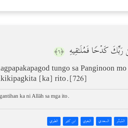
َىٰ رَبِّكَ كَدۡحࣰا فَمُلَـٰقِیهِ
﴿٦﴾
 nagpapakapagod tungo sa Panginoon mo 
ikipagkita [ka] rito.[726]
antihan ka ni Allāh sa mga ito.
المُيسَّر
السعدي
البغوي
ابن كثير
الطبري