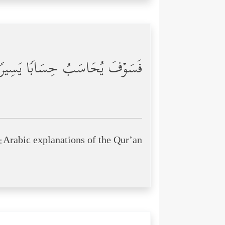
فَسَوۡفَ یُحَاسَبُ حِسَابࣰا یَسِیرࣰ
Arabic explanations of the Qur’an: