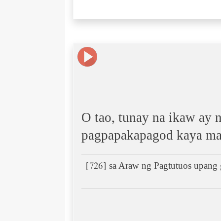
O tao, tunay na ikaw ay
pagpapakapagod kaya mak
[726] sa Araw ng Pagtutuos upang g