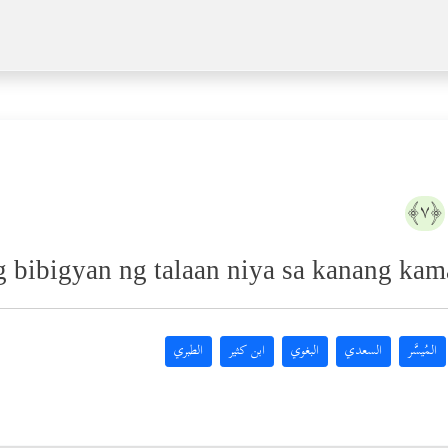
﴿٧﴾
 bibigyan ng talaan niya sa kanang kam
المُيسَّر
السعدي
البغوي
ابن كثير
الطبري