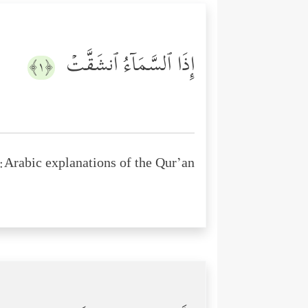
إِذَا ٱلسَّمَاۤءُ ٱنشَقَّتۡ
﴿١﴾
Arabic explanations of the Qur’an: