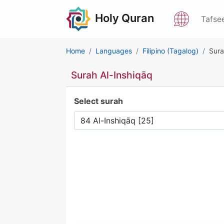
Holy Quran
Tafse
Home
Languages
Filipino (Tagalog)
Sura
Surah Al-Inshiqāq
Select surah