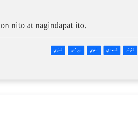
on nito at nagindapat ito,
المُيسَّر
السعدي
البغوي
ابن كثير
الطبري