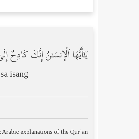
یَـٰۤأَیُّهَا ٱلۡإِنسَـٰنُ إِنَّكَ كَادِحٌ إِل
sa isang
Arabic explanations of the Qur’an: