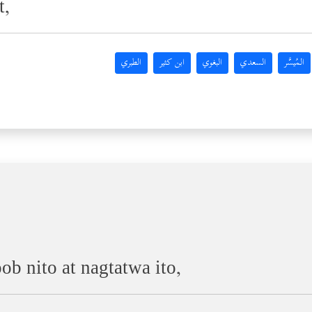
t,
المُيسَّر
السعدي
البغوي
ابن كثير
الطبري
ob nito at nagtatwa ito,