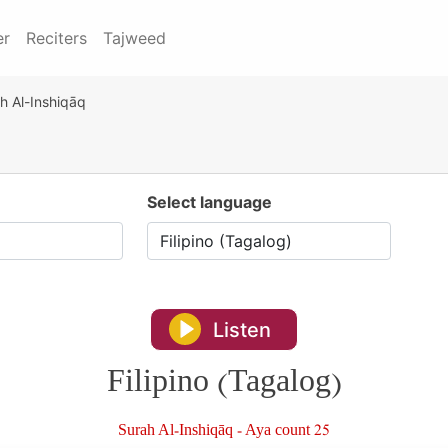
er
Reciters
Tajweed
h Al-Inshiqāq
Select language
Listen
Filipino (Tagalog)
Surah Al-Inshiqāq - Aya count 25