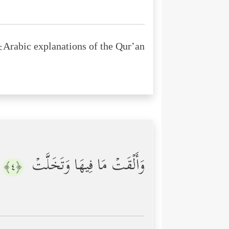
Arabic explanations of the Qur’an:
وَأَلۡقَتۡ مَا فِیهَا وَتَخَلَّتۡ
﴿٤﴾