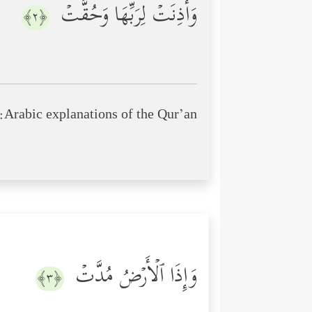
وَأَذِنَتۡ لِرَبِّهَا وَحُقَّتۡ
﴿٢﴾
Arabic explanations of the Qur’an:
وَإِذَا ٱلۡأَرۡضُ مُدَّتۡ
﴿٣﴾