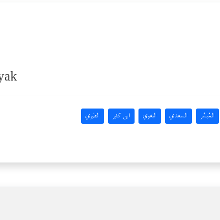
yak
المُيسَّر
السعدي
البغوي
ابن كثير
الطبري