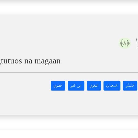
ا
﴿٨﴾
agtutuos na magaan
المُيسَّر
السعدي
البغوي
ابن كثير
الطبري