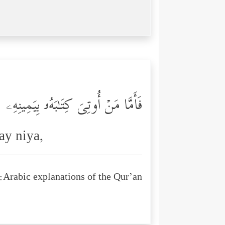
فَأَمَّا مَنۡ أُوتِیَ كِتَـٰبَهُۥ بِیَمِینِهِۦ
ay niya,
Arabic explanations of the Qur’an: