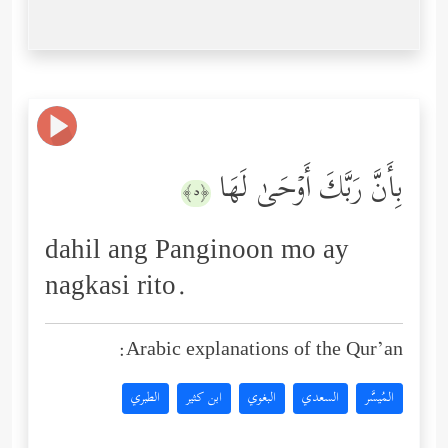
بِأَنَّ رَبَّكَ أَوۡحَىٰ لَهَا
﴿٥﴾
dahil ang Panginoon mo ay
nagkasi rito.
Arabic explanations of the Qur’an:
المُيسَّر
السعدي
البغوي
ابن كثير
الطبري