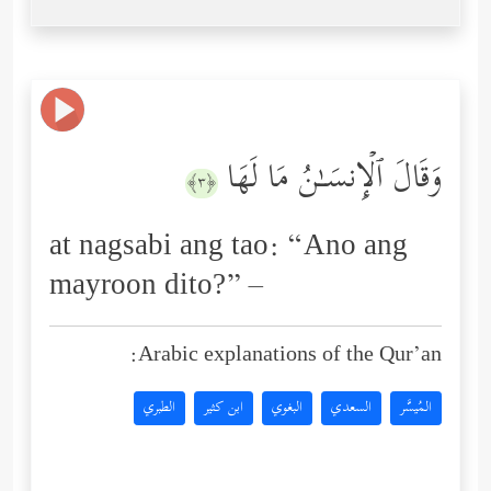
وَقَالَ ٱلۡإِنسَـٰنُ مَا لَهَا
﴿٣﴾
at nagsabi ang tao: “Ano ang
mayroon dito?” –
Arabic explanations of the Qur’an:
المُيسَّر
السعدي
البغوي
ابن كثير
الطبري