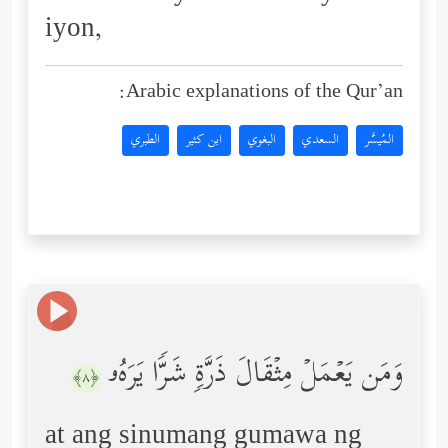
iyon,
Arabic explanations of the Qur’an:
المُيسَّر
السعدي
البغوي
ابن كثير
الطبري
وَمَن یَعۡمَلۡ مِثۡقَالَ ذَرَّةࣲ شَرࣰّا یَرَهُۥ
﴿٨﴾
at ang sinumang gumawa ng