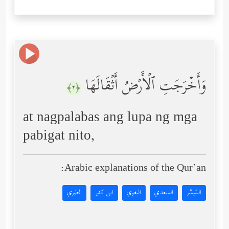
وَأَخۡرَجَتِ ٱلۡأَرۡضُ أَثۡقَالَهَا
﴿٢﴾
at nagpalabas ang lupa ng mga
pabigat nito,
Arabic explanations of the Qur’an:
المُيسَّر
السعدي
البغوي
ابن كثير
الطبري