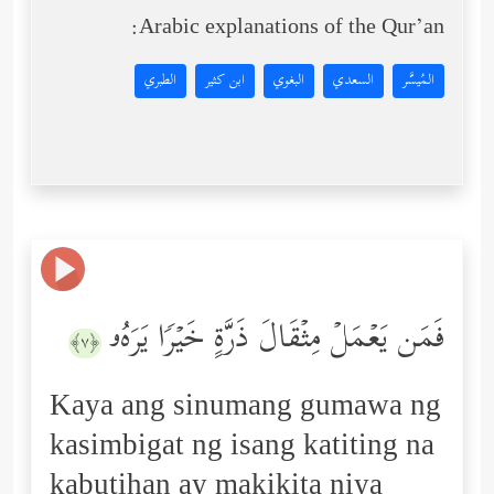
Arabic explanations of the Qur’an:
المُيسَّر
السعدي
البغوي
ابن كثير
الطبري
فَمَن یَعۡمَلۡ مِثۡقَالَ ذَرَّةٍ خَیۡرࣰا یَرَهُۥ
﴿٧﴾
Kaya ang sinumang gumawa ng
kasimbigat ng isang katiting na
kabutihan ay makikita niya