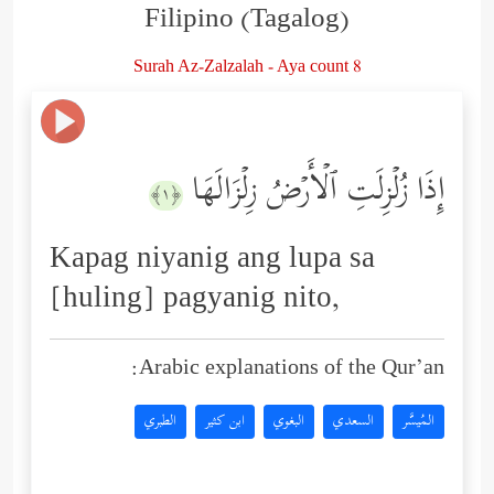
Filipino (Tagalog)
Surah Az-Zalzalah - Aya count 8
إِذَا زُلۡزِلَتِ ٱلۡأَرۡضُ زِلۡزَالَهَا
﴿١﴾
Kapag niyanig ang lupa sa
[huling] pagyanig nito,
Arabic explanations of the Qur’an:
المُيسَّر
السعدي
البغوي
ابن كثير
الطبري