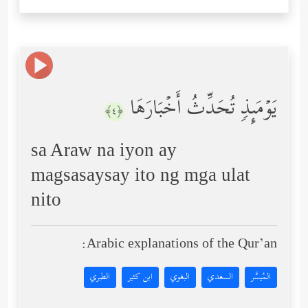
یَوۡمَىِٕذࣲ تُحَدِّثُ أَخۡبَارَهَا
﴿٤﴾
sa Araw na iyon ay
magsasaysay ito ng mga ulat
nito
Arabic explanations of the Qur’an:
المُيسَّر
السعدي
البغوي
ابن كثير
الطبري