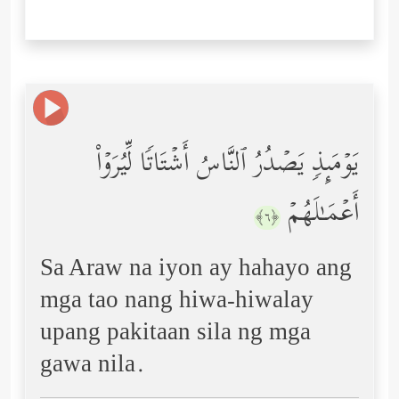
یَوۡمَىِٕذࣲ یَصۡدُرُ ٱلنَّاسُ أَشۡتَاتࣰا لِّیُرَوۡاْ
أَعۡمَـٰلَهُمۡ
﴿٦﴾
Sa Araw na iyon ay hahayo ang
mga tao nang hiwa-hiwalay
upang pakitaan sila ng mga
gawa nila.