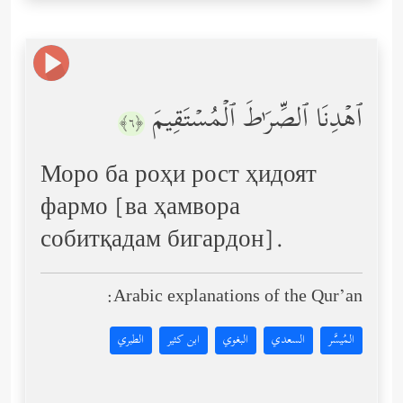
ٱهۡدِنَا ٱلصِّرَ ٰ⁠طَ ٱلۡمُسۡتَقِیمَ
﴿٦﴾
Моро ба роҳи рост ҳидоят
фармо [ва ҳамвора
собитқадам бигардон].
Arabic explanations of the Qur’an:
المُيسَّر
السعدي
البغوي
ابن كثير
الطبري