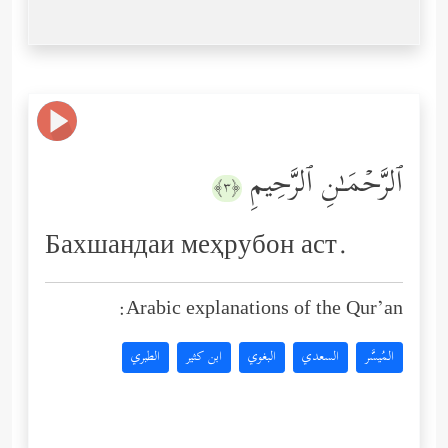
ٱلرَّحۡمَـٰنِ ٱلرَّحِیمِ
﴿٣﴾
Бахшандаи меҳрубон аст.
Arabic explanations of the Qur’an:
المُيسَّر
السعدي
البغوي
ابن كثير
الطبري