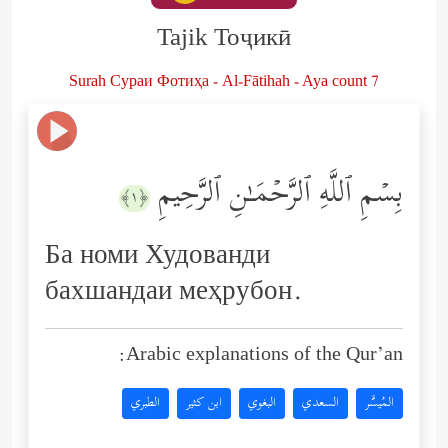
Tajik Тоҷикӣ
Surah Сураи Фотиҳа - Al-Fātihah - Aya count 7
بِسۡمِ ٱللَّهِ ٱلرَّحۡمَـٰنِ ٱلرَّحِیمِ
﴿١﴾
Ба номи Худованди
бахшандаи меҳрубон.
Arabic explanations of the Qur’an:
المُيسَّر
السعدي
البغوي
ابن كثير
الطبري