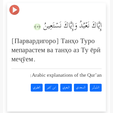
إِیَّاكَ نَعۡبُدُ وَإِیَّاكَ نَسۡتَعِینُ
﴿٥﴾
[Парвардигоро] Танҳо Туро
мепарастем ва танҳо аз Ту ёрӣ
меҷӯем.
Arabic explanations of the Qur’an:
المُيسَّر
السعدي
البغوي
ابن كثير
الطبري