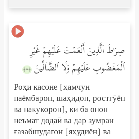
صِرَ ٰ⁠طَ ٱلَّذِینَ أَنۡعَمۡتَ عَلَیۡهِمۡ غَیۡرِ
ٱلۡمَغۡضُوبِ عَلَیۡهِمۡ وَلَا ٱلضَّاۤلِّینَ
﴿٧﴾
Роҳи касоне [ҳамчун
паёмбарон, шаҳидон, ростгӯён
ва накукорон], ки ба онон
неъмат додаӣ ва дар зумраи
ғазабшудагон [яҳудиён] ва