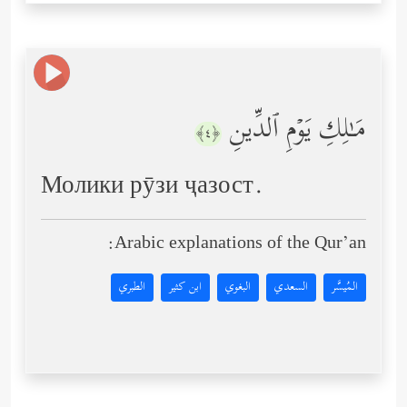
مَـٰلِكِ یَوۡمِ ٱلدِّینِ
﴿٤﴾
Молики рӯзи ҷазост.
Arabic explanations of the Qur’an:
المُيسَّر
السعدي
البغوي
ابن كثير
الطبري