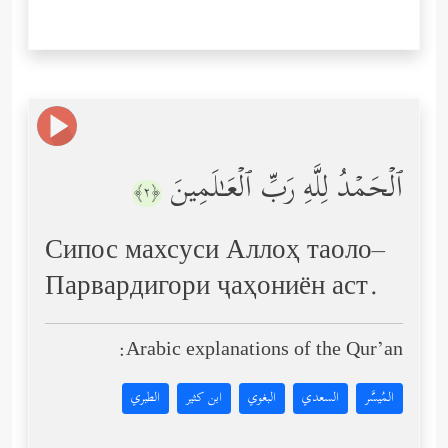
ٱلۡحَمۡدُ لِلَّهِ رَبِّ ٱلۡعَـٰلَمِینَ
﴿٢﴾
Сипос махсуси Аллоҳ таоло–
Парвардигори ҷаҳониён аст.
Arabic explanations of the Qur’an:
المُيسَّر
السعدي
البغوي
ابن كثير
الطبري