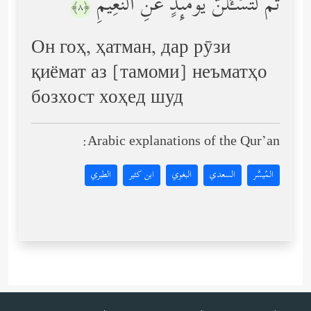
ثُمَّ لَتُسۡـَٔلُنَّ یَوۡمَىِٕذٍ عَنِ ٱلنَّعِیمِ
﴿٨﴾
Он гоҳ, ҳатман, дар рӯзи
қиёмат аз [тамоми] неъматҳо
бозхост хоҳед шуд
Arabic explanations of the Qur’an:
المُيسَّر
السعدي
البغوي
ابن كثير
الطبري