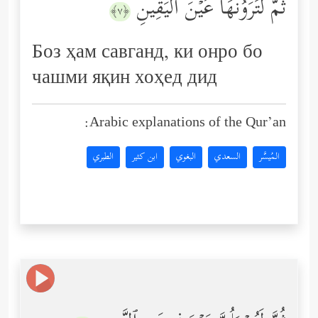
ثُمَّ لَتَرَوُنَّهَا عَیۡنَ ٱلۡیَقِینِ
﴿٧﴾
Боз ҳам савганд, ки онро бо
чашми яқин хоҳед дид
Arabic explanations of the Qur’an:
المُيسَّر
السعدي
البغوي
ابن كثير
الطبري