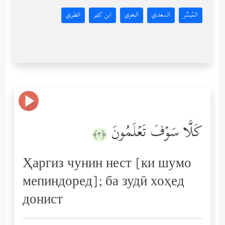
المُيسَّر
السعدي
البغوي
ابن كثير
الطبري
كَلَّا سَوۡفَ تَعۡلَمُونَ
﴿٣﴾
Ҳаргиз чунин нест [ки шумо
мепиндоред]; ба зудӣ хоҳед
донист