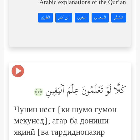
Arabic explanations of the Qur’an:
المُيسَّر
السعدي
البغوي
ابن كثير
الطبري
كَلَّا لَوۡ تَعۡلَمُونَ عِلۡمَ ٱلۡیَقِینِ
﴿٥﴾
Чунин нест [ки шумо гумон
мекунед]; агар ба дониши
яқинӣ [ва тардиднопазир