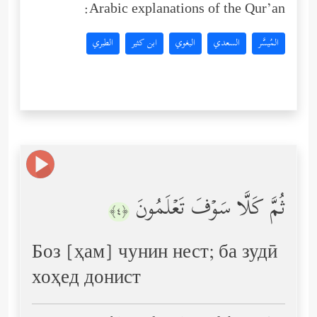
Arabic explanations of the Qur’an:
المُيسَّر
السعدي
البغوي
ابن كثير
الطبري
ثُمَّ كَلَّا سَوۡفَ تَعۡلَمُونَ
﴿٤﴾
Боз [ҳам] чунин нест; ба зудӣ
хоҳед донист