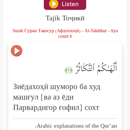
Listen
Tajik Тоҷикӣ
Surah Сураи Такосур (Афзунхоҳӣ) - At-Takāthur - Aya
count 8
أَلۡهَىٰكُمُ ٱلتَّكَاثُرُ
﴿١﴾
Зиёдахоҳӣ шуморо ба худ
машғул [ва аз ёди
Парвардигор ғофил] сохт
Arabic explanations of the Qur’an: