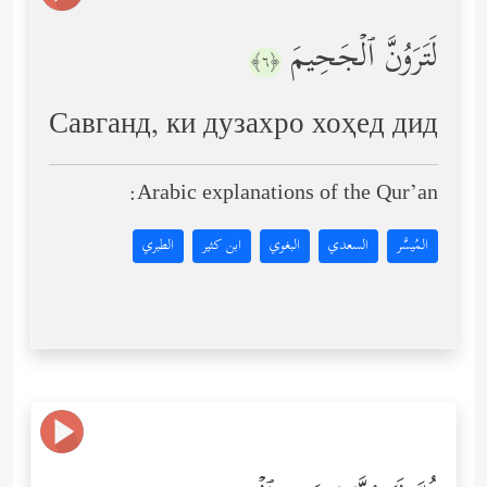
لَتَرَوُنَّ ٱلۡجَحِیمَ
﴿٦﴾
Савганд, ки дузахро хоҳед дид
Arabic explanations of the Qur’an:
المُيسَّر
السعدي
البغوي
ابن كثير
الطبري