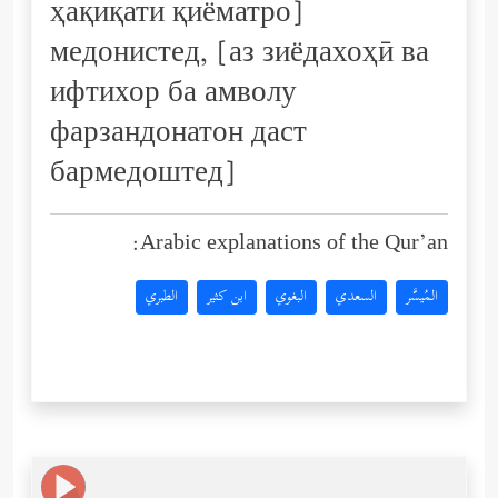
ҳақиқати қиёматро]
медонистед, [аз зиёдахоҳӣ ва
ифтихор ба амволу
фарзандонатон даст
бармедоштед]
Arabic explanations of the Qur’an:
المُيسَّر
السعدي
البغوي
ابن كثير
الطبري