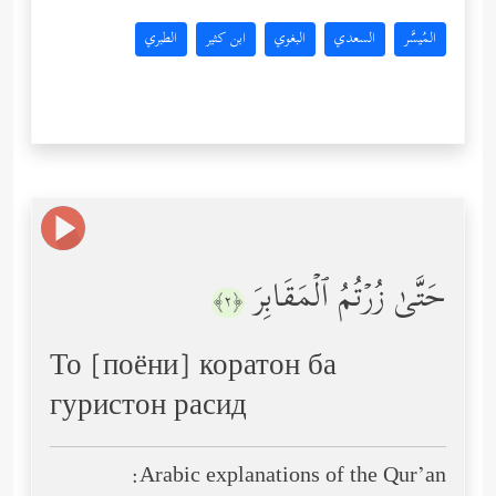
المُيسَّر
السعدي
البغوي
ابن كثير
الطبري
حَتَّىٰ زُرۡتُمُ ٱلۡمَقَابِرَ
﴿٢﴾
То [поёни] коратон ба
гуристон расид
Arabic explanations of the Qur’an: