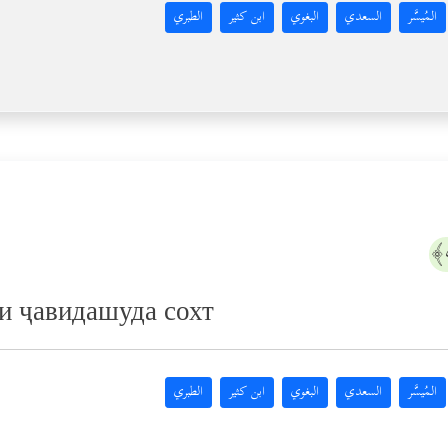
المُيسَّر
السعدي
البغوي
ابن كثير
الطبري
и ҷавидашуда сохт
المُيسَّر
السعدي
البغوي
ابن كثير
الطبري