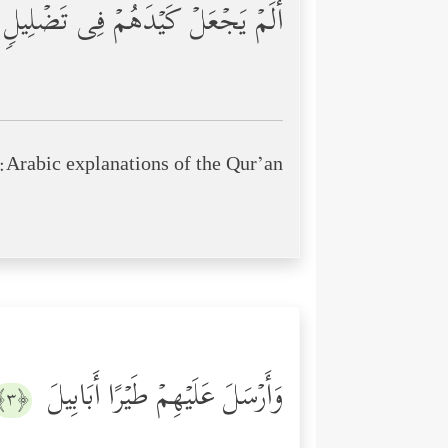
أَلَمۡ یَجۡعَلۡ كَیۡدَهُمۡ فِی تَضۡلِیلࣲ
Arabic explanations of the Qur’an:
وَأَرۡسَلَ عَلَیۡهِمۡ طَیۡرًا أَبَابِیلَ
﴿٣﴾