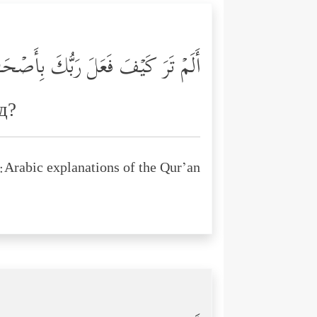
أَلَمۡ تَرَ كَیۡفَ فَعَلَ رَبُّكَ بِأَصۡح
д?
Arabic explanations of the Qur’an: