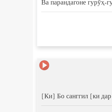
Ва парандагоне гурӯҳ-г
[Ки] Бо санггил [ки да