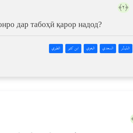
﴿٢﴾
нро дар табоҳӣ қарор надод?
المُيسَّر
السعدي
البغوي
ابن كثير
الطبري