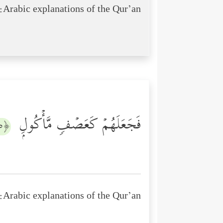
Arabic explanations of the Qur’an:
فَجَعَلَهُمۡ كَعَصۡفࣲ مَّأۡكُولِۭ
﴿٥﴾
Arabic explanations of the Qur’an: