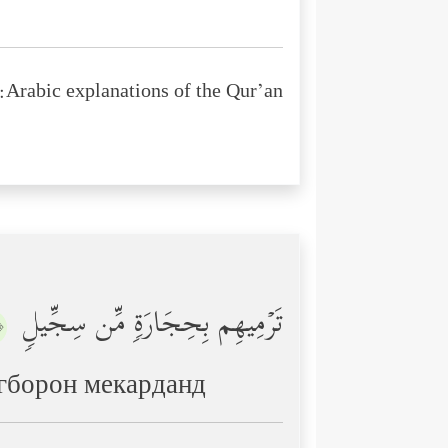
Arabic explanations of the Qur’an:
تَرۡمِیهِم بِحِجَارَةࣲ مِّن سِجِّیلࣲ
٤﴾
нгборон мекарданд