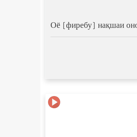
Оё [фиребу] нақшаи оно