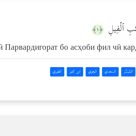
َـٰبِ ٱلۡفِیلِ
﴿١﴾
 Парвардигорат бо асҳоби фил чӣ кар
المُيسَّر
السعدي
البغوي
ابن كثير
الطبري