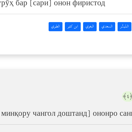
урӯҳ бар [сари] онон фиристод
المُيسَّر
السعدي
البغوي
ابن كثير
الطبري
﴿
р минқору чангол доштанд] ононро са