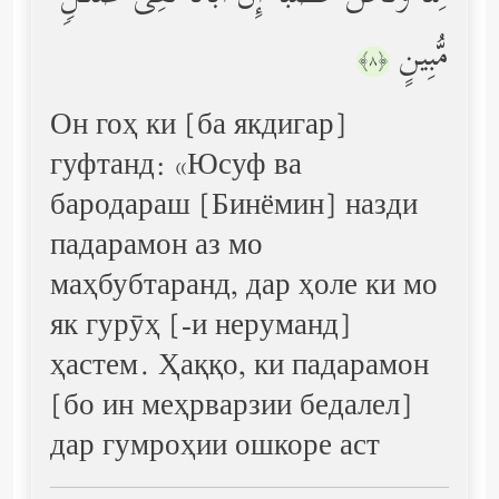
مُّبِینٍ
﴿٨﴾
Он гоҳ ки [ба якдигар]
гуфтанд: «Юсуф ва
бародараш [Бинёмин] назди
падарамон аз мо
маҳбубтаранд, дар ҳоле ки мо
як гурӯҳ [-и неруманд]
ҳастем. Ҳаққо, ки падарамон
[бо ин меҳрварзии бедалел]
дар гумроҳии ошкоре аст