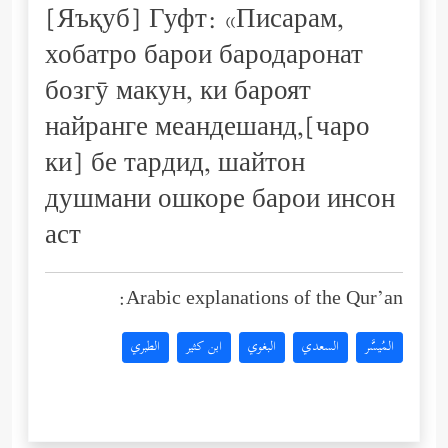
[Яъқуб] Гуфт: «Писарам,
хобатро барои бародаронат
бозгӯ макун, ки бароят
найранге меандешанд,[чаро
ки] бе тардид, шайтон
душмани ошкоре барои инсон
аст
Arabic explanations of the Qur’an:
المُيسَّر
السعدي
البغوي
ابن كثير
الطبري