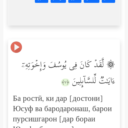
۞ لَّقَدۡ كَانَ فِی یُوسُفَ وَإِخۡوَتِهِۦۤ
ءَایَـٰتࣱ لِّلسَّاۤىِٕلِینَ
﴿٧﴾
Ба ростӣ, ки дар [достони]
Юсуф ва бародаронаш, барои
пурсишгарон [дар бораи