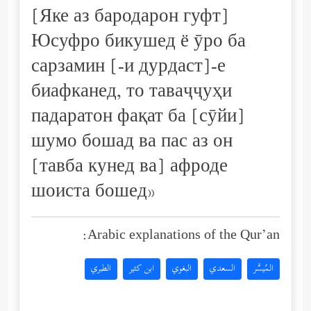
[Яке аз бародарон гуфт]
Юсуфро бикушед ё ӯро ба
сарзамин [-и дурдаст]-е
биафканед, то таваҷҷуҳи
падаратон фақат ба [сӯйи]
шумо бошад ва пас аз он
[тавба кунед ва] афроде
шоиста бошед»
Arabic explanations of the Qur’an:
المُيسَّر
السعدي
البغوي
ابن كثير
الطبري