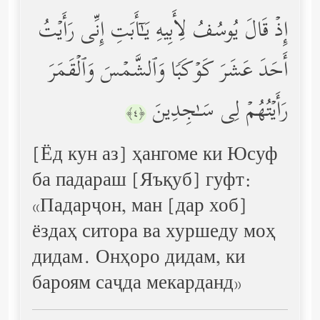
إِذۡ قَالَ یُوسُفُ لِأَبِیهِ یَـٰۤأَبَتِ إِنِّی رَأَیۡتُ
أَحَدَ عَشَرَ كَوۡكَبࣰا وَٱلشَّمۡسَ وَٱلۡقَمَرَ
رَأَیۡتُهُمۡ لِی سَـٰجِدِینَ
﴿٤﴾
[Ёд кун аз] ҳангоме ки Юсуф
ба падараш [Яъқуб] гуфт:
«Падарҷон, ман [дар хоб]
ёздаҳ ситора ва хуршеду моҳ
дидам. Онҳоро дидам, ки
бароям саҷда мекарданд»