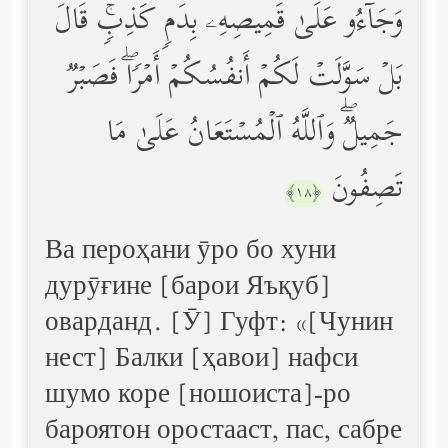
وَجَاۤءُو عَلَىٰ قَمِیصِهِۦ بِدَمࣲ كَذِبࣲۚ قَالَ
بَلۡ سَوَّلَتۡ لَكُمۡ أَنفُسُكُمۡ أَمۡرࣰاۖ فَصَبۡرࣱ
جَمِیلࣱۖ وَٱللَّهُ ٱلۡمُسۡتَعَانُ عَلَىٰ مَا
تَصِفُونَ
﴿١٨﴾
Ва пероҳани ӯро бо хуни
дурӯғине [барои Яъқуб]
оварданд. [Ӯ] Гуфт: «[Чунин
нест] Балки [ҳавои] нафси
шумо коре [ношоиста]-ро
бароятон оростааст, пас, сабре