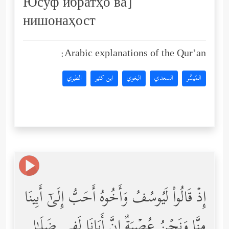
Юсуф ибратҳо ва]
нишонаҳост
Arabic explanations of the Qur’an:
المُيسَّر
السعدي
البغوي
ابن كثير
الطبري
إِذۡ قَالُواْ لَیُوسُفُ وَأَخُوهُ أَحَبُّ إِلَىٰۤ أَبِینَا
مِنَّا وَنَحۡنُ عُصۡبَةٌ إِنَّ أَبَانَا لَفِی ضَلَـٰلࣲ