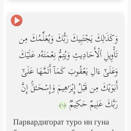
وَكَذَ ٰ⁠لِكَ یَجۡتَبِیكَ رَبُّكَ وَیُعَلِّمُكَ مِن
تَأۡوِیلِ ٱلۡأَحَادِیثِ وَیُتِمُّ نِعۡمَتَهُۥ عَلَیۡكَ
وَعَلَىٰۤ ءَالِ یَعۡقُوبَ كَمَاۤ أَتَمَّهَا عَلَىٰۤ
أَبَوَیۡكَ مِن قَبۡلُ إِبۡرَ ٰ⁠هِیمَ وَإِسۡحَـٰقَۚ إِنَّ
رَبَّكَ عَلِیمٌ حَكِیمࣱ
﴿٦﴾
Парвардигорат туро ин гуна