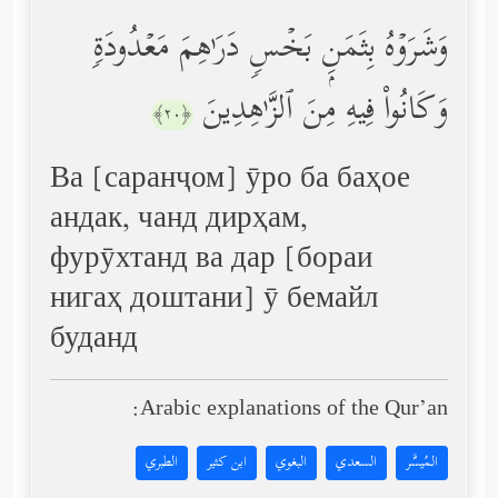
وَشَرَوۡهُ بِثَمَنِۭ بَخۡسࣲ دَرَ ٰ⁠هِمَ مَعۡدُودَةࣲ
وَكَانُواْ فِیهِ مِنَ ٱلزَّ ٰ⁠هِدِینَ
﴿٢٠﴾
Ва [саранҷом] ӯро ба баҳое
андак, чанд дирҳам,
фурӯхтанд ва дар [бораи
нигаҳ доштани] ӯ бемайл
буданд
Arabic explanations of the Qur’an:
المُيسَّر
السعدي
البغوي
ابن كثير
الطبري