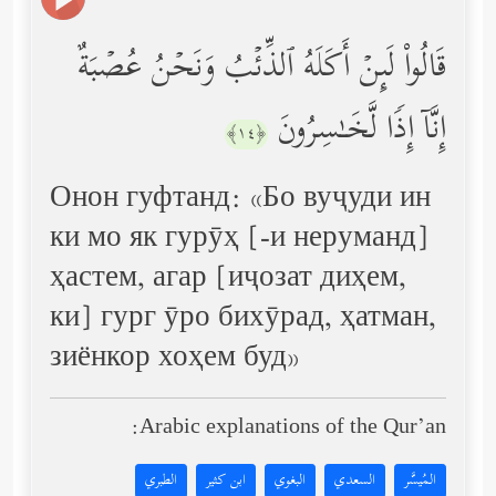
قَالُواْ لَىِٕنۡ أَكَلَهُ ٱلذِّئۡبُ وَنَحۡنُ عُصۡبَةٌ
إِنَّاۤ إِذࣰا لَّخَـٰسِرُونَ
﴿١٤﴾
Онон гуфтанд: «Бо вуҷуди ин
ки мо як гурӯҳ [-и неруманд]
ҳастем, агар [иҷозат диҳем,
ки] гург ӯро бихӯрад, ҳатман,
зиёнкор хоҳем буд»
Arabic explanations of the Qur’an:
المُيسَّر
السعدي
البغوي
ابن كثير
الطبري