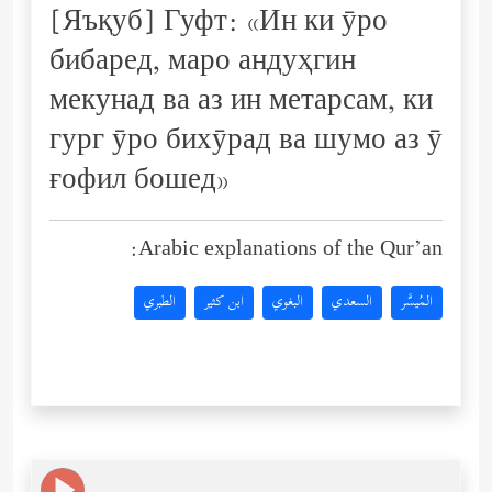
[Яъқуб] Гуфт: «Ин ки ӯро
бибаред, маро андуҳгин
мекунад ва аз ин метарсам, ки
гург ӯро бихӯрад ва шумо аз ӯ
ғофил бошед»
Arabic explanations of the Qur’an:
المُيسَّر
السعدي
البغوي
ابن كثير
الطبري