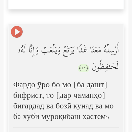
أَرۡسِلۡهُ مَعَنَا غَدࣰا یَرۡتَعۡ وَیَلۡعَبۡ وَإِنَّا لَهُۥ
لَحَـٰفِظُونَ
﴿١٢﴾
Фардо ӯро бо мо [ба дашт]
бифрист, то [дар чаманҳо]
бигардад ва бозӣ кунад ва мо
ба хубӣ муроқибаш ҳастем»