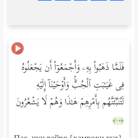
فَلَمَّا ذَهَبُواْ بِهِۦ وَأَجۡمَعُوۤاْ أَن یَجۡعَلُوهُ
فِی غَیَـٰبَتِ ٱلۡجُبِّۚ وَأَوۡحَیۡنَاۤ إِلَیۡهِ
لَتُنَبِّئَنَّهُم بِأَمۡرِهِمۡ هَـٰذَا وَهُمۡ لَا یَشۡعُرُونَ
﴿١٥﴾