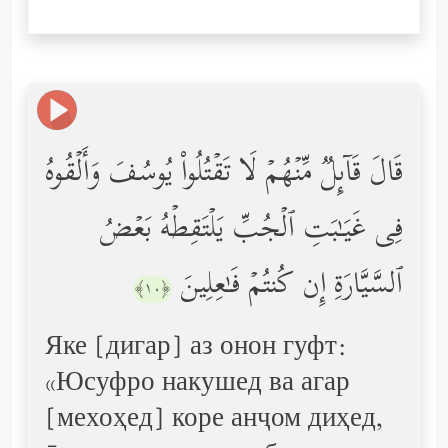
قَالَ قَاۤىِٕلࣱ مِّنۡهُمۡ لَا تَقۡتُلُواْ یُوسُفَ وَأَلۡقُوهُ
فِی غَیَـٰبَتِ ٱلۡجُبِّ یَلۡتَقِطۡهُ بَعۡضُ
ٱلسَّیَّارَةِ إِن كُنتُمۡ فَـٰعِلِینَ
﴿١٠﴾
Яке [дигар] аз онон гуфт:
«Юсуфро накушед ва агар
[мехоҳед] коре анҷом диҳед,