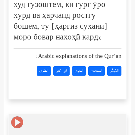
худ гузоштем, ки гург ӯро
хӯрд ва ҳарчанд ростгӯ
бошем, ту [ҳаргиз сухани]
моро бовар нахоҳӣ кард»
Arabic explanations of the Qur’an:
المُيسَّر
السعدي
البغوي
ابن كثير
الطبري