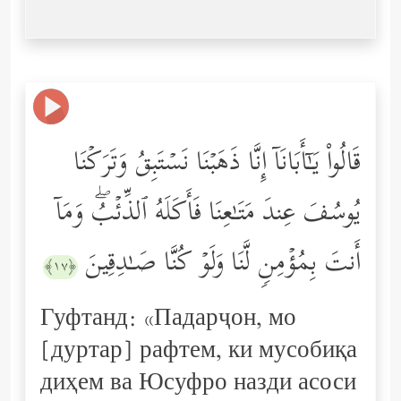
قَالُواْ یَـٰۤأَبَانَاۤ إِنَّا ذَهَبۡنَا نَسۡتَبِقُ وَتَرَكۡنَا
یُوسُفَ عِندَ مَتَـٰعِنَا فَأَكَلَهُ ٱلذِّئۡبُۖ وَمَاۤ
أَنتَ بِمُؤۡمِنࣲ لَّنَا وَلَوۡ كُنَّا صَـٰدِقِینَ
﴿١٧﴾
Гуфтанд: «Падарҷон, мо
[дуртар] рафтем, ки мусобиқа
диҳем ва Юсуфро назди асоси