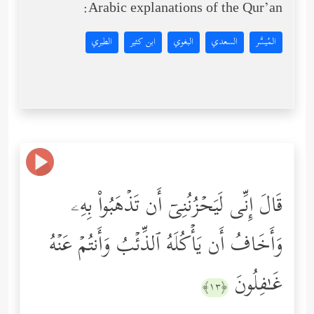
Arabic explanations of the Qur’an:
المُيسَّر
السعدي
البغوي
ابن كثير
الطبري
قَالَ إِنِّی لَیَحۡزُنُنِیۤ أَن تَذۡهَبُواْ بِهِۦ
وَأَخَافُ أَن یَأۡكُلَهُ ٱلذِّئۡبُ وَأَنتُمۡ عَنۡهُ
غَـٰفِلُونَ
﴿١٣﴾