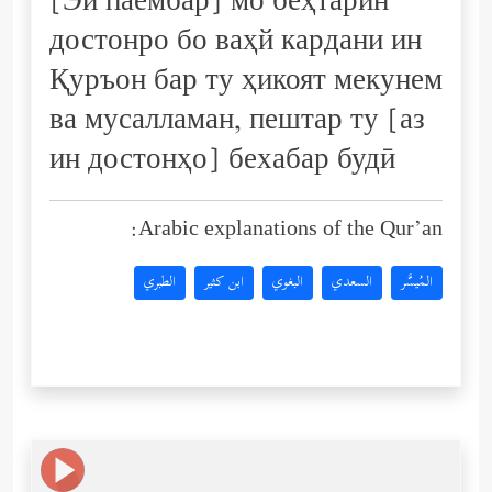
[Эй паёмбар] мо беҳтарин
достонро бо ваҳй кардани ин
Қуръон бар ту ҳикоят мекунем
ва мусалламан, пештар ту [аз
ин достонҳо] бехабар будӣ
Arabic explanations of the Qur’an:
المُيسَّر
السعدي
البغوي
ابن كثير
الطبري