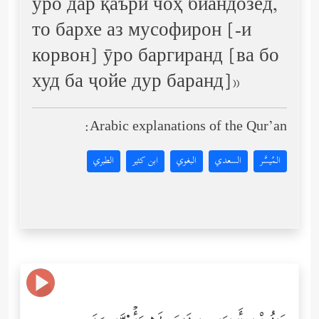
ӯро дар қаъри чоҳ биандозед,
то бархе аз мусофирон [-и
корвон] ӯро баргиранд [ва бо
худ ба ҷойе дур баранд]»
Arabic explanations of the Qur’an:
المُيسَّر
السعدي
البغوي
ابن كثير
الطبري