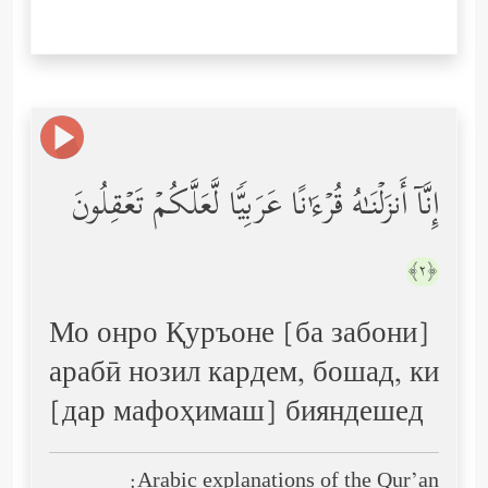
إِنَّاۤ أَنزَلۡنَـٰهُ قُرۡءَ ٰ⁠ نًا عَرَبِیࣰّا لَّعَلَّكُمۡ تَعۡقِلُونَ
﴿٢﴾
Мо онро Қуръоне [ба забони]
арабӣ нозил кардем, бошад, ки
[дар мафоҳимаш] бияндешед
Arabic explanations of the Qur’an: