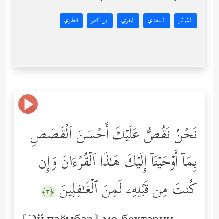
المُيسَّر
السعدي
البغوي
ابن كثير
الطبري
نَحۡنُ نَقُصُّ عَلَیۡكَ أَحۡسَنَ ٱلۡقَصَصِ
بِمَاۤ أَوۡحَیۡنَاۤ إِلَیۡكَ هَـٰذَا ٱلۡقُرۡءَانَ وَإِن
كُنتَ مِن قَبۡلِهِۦ لَمِنَ ٱلۡغَـٰفِلِینَ
﴿٣﴾