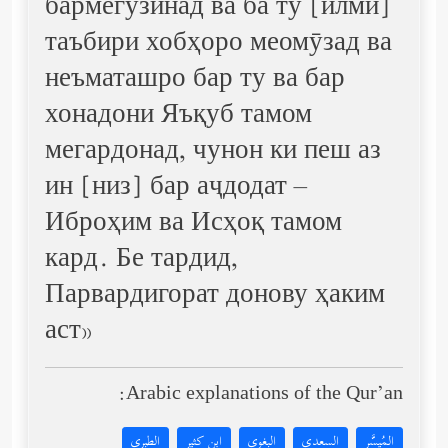
бармегузинад ва ба ту [илми]
таъбири хобҳоро меомӯзад ва
неъматашро бар ту ва бар
хонадони Яъқуб тамом
мегардонад, чунон ки пеш аз
ин [низ] бар аҷдодат –
Иброҳим ва Исҳоқ тамом
кард. Бе тардид,
Парвардигорат донову ҳаким
аст»
Arabic explanations of the Qur’an:
المُيسَّر
السعدي
البغوي
ابن كثير
الطبري