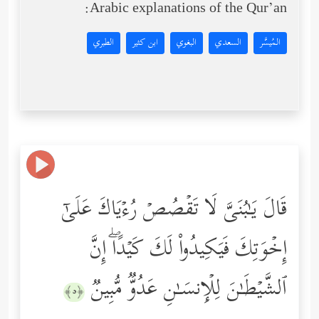
Arabic explanations of the Qur’an:
المُيسَّر
السعدي
البغوي
ابن كثير
الطبري
قَالَ یَـٰبُنَیَّ لَا تَقۡصُصۡ رُءۡیَاكَ عَلَىٰۤ
إِخۡوَتِكَ فَیَكِیدُواْ لَكَ كَیۡدًاۖ إِنَّ
ٱلشَّیۡطَـٰنَ لِلۡإِنسَـٰنِ عَدُوࣱّ مُّبِینࣱ
﴿٥﴾