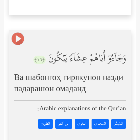
وَجَاۤءُوۤ أَبَاهُمۡ عِشَاۤءࣰ یَبۡكُونَ
﴿١٦﴾
Ва шабонгоҳ гирякунон назди
падарашон омаданд
Arabic explanations of the Qur’an:
المُيسَّر
السعدي
البغوي
ابن كثير
الطبري