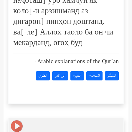
наҷоташ] ӯро ҳамчун як
коло[-и арзишманд аз
дигарон] пинҳон доштанд,
ва[-ле] Аллоҳ таоло ба он чи
мекарданд, огоҳ буд
Arabic explanations of the Qur’an:
المُيسَّر
السعدي
البغوي
ابن كثير
الطبري