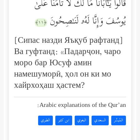
قَالُواْ یَـٰۤأَبَانَا مَا لَكَ لَا تَأۡمَ۬نَّا عَلَىٰ
یُوسُفَ وَإِنَّا لَهُۥ لَنَـٰصِحُونَ
﴿١١﴾
[Сипас назди Яъқуб рафтанд]
Ва гуфтанд: «Падарҷон, чаро
моро бар Юсуф амин
намешуморӣ, ҳол он ки мо
хайрхоҳаш ҳастем?
Arabic explanations of the Qur’an:
المُيسَّر
السعدي
البغوي
ابن كثير
الطبري