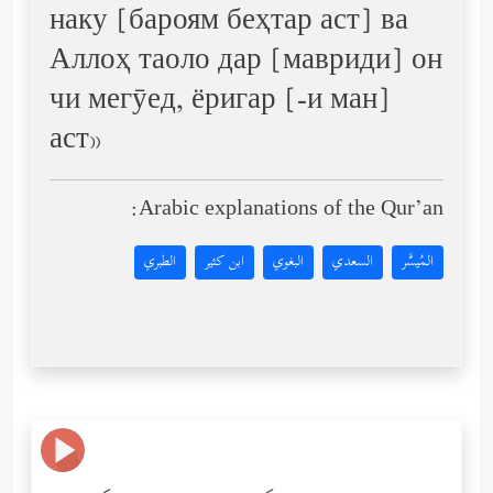
наку [бароям беҳтар аст] ва
Аллоҳ таоло дар [мавриди] он
чи мегӯед, ёригар [-и ман]
аст»
Arabic explanations of the Qur’an:
المُيسَّر
السعدي
البغوي
ابن كثير
الطبري