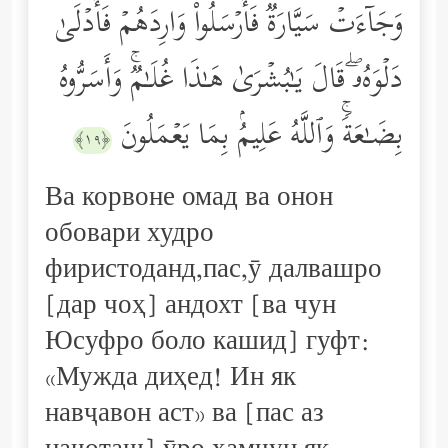
وَجَاۤءَتۡ سَیَّارَةࣱ فَأَرۡسَلُواْ وَارِدَهُمۡ فَأَدۡلَىٰ
دَلۡوَهُۥۖ قَالَ یَـٰبُشۡرَىٰ هَـٰذَا غُلَـٰمࣱۚ وَأَسَرُّوهُ
بِضَـٰعَةࣰۚ وَٱللَّهُ عَلِیمُۢ بِمَا یَعۡمَلُونَ
﴿١٩﴾
Ва корвоне омад ва онон
обовари худро
фиристоданд,пас,ӯ далвашро
[дар чоҳ] андохт [ва чун
Юсуфро боло кашид] гуфт:
«Мужда диҳед! Ин як
навҷавон аст» ва [пас аз