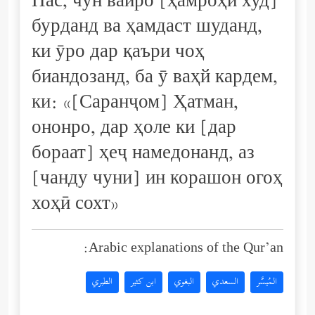
Пас, чун вайро [ҳамроҳи худ]
бурданд ва ҳамдаст шуданд,
ки ӯро дар қаъри чоҳ
биандозанд, ба ӯ ваҳй кардем,
ки: «[Саранҷом] Ҳатман,
ононро, дар ҳоле ки [дар
бораат] ҳеҷ намедонанд, аз
[чанду чуни] ин корашон огоҳ
хоҳӣ сохт»
Arabic explanations of the Qur’an:
المُيسَّر
السعدي
البغوي
ابن كثير
الطبري