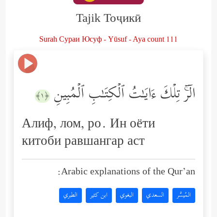
Tajik Тоҷикӣ
Surah Сураи Юсуф - Yūsuf - Aya count 111
الۤرۚ تِلۡكَ ءَایَـٰتُ ٱلۡكِتَـٰبِ ٱلۡمُبِینِ
﴿١﴾
Алиф, лом, ро. Ин оёти
китоби равшангар аст
Arabic explanations of the Qur’an:
المُيسَّر
السعدي
البغوي
ابن كثير
الطبري