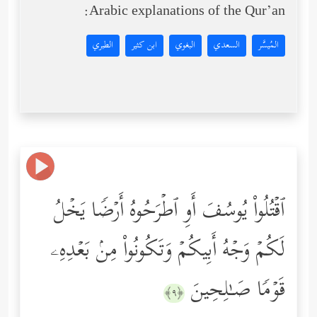
Arabic explanations of the Qur’an:
المُيسَّر
السعدي
البغوي
ابن كثير
الطبري
ٱقۡتُلُواْ یُوسُفَ أَوِ ٱطۡرَحُوهُ أَرۡضࣰا یَخۡلُ
لَكُمۡ وَجۡهُ أَبِیكُمۡ وَتَكُونُواْ مِنۢ بَعۡدِهِۦ
قَوۡمࣰا صَـٰلِحِینَ
﴿٩﴾